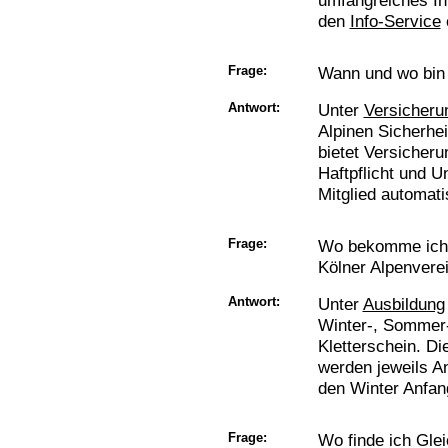
umfangreiches In
den
Info-Service
e
Frage:
Wann und wo bin 
Antwort:
Unter
Versicheru
Alpinen Sicherhe
bietet Versicher
Haftpflicht und U
Mitglied automati
Frage:
Wo bekomme ich 
Kölner Alpenvere
Antwort:
Unter
Ausbildung
Winter-, Sommer
Kletterschein. D
werden jeweils An
den Winter Anfang
Frage:
Wo finde ich Gle