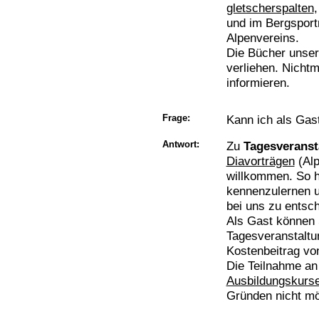
gletscherspalten
und im Bergspor
Alpenvereins.
Die Bücher unser
verliehen. Nichtm
informieren.
Frage:
Kann ich als Gas
Antwort:
Zu
Tagesveranst
Diavorträgen
(Alp
willkommen. So h
kennenzulernen un
bei uns zu entsc
Als Gast können 
Tagesveranstaltu
Kostenbeitrag vo
Die Teilnahme an
Ausbildungskurs
Gründen nicht mö