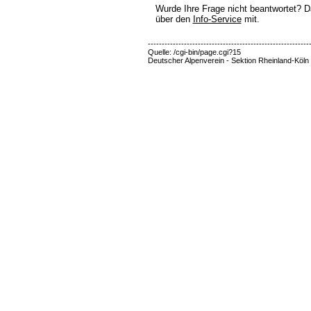
Wurde Ihre Frage nicht beantwortet? Da
über den
Info-Service
mit.
----------------------------------------------------------
Quelle: /cgi-bin/page.cgi?15
Deutscher Alpenverein - Sektion Rheinland-Köln 