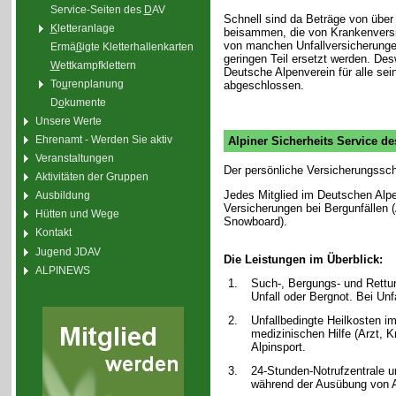
Service-Seiten des
D
AV
Schnell sind da Beträge von über
K
letteranlage
beisammen, die von Krankenvers
von manchen Unfallversicherunge
Ermä
ß
igte Kletterhallenkarten
geringen Teil ersetzt werden. De
W
ettkampfklettern
Deutsche Alpenverein für alle sei
To
u
renplanung
abgeschlossen.
D
o
kumente
Unsere Werte
Ehrenamt - Werden Sie aktiv
Alpiner Sicherheits Service d
Veranstaltungen
Der persönliche Versicherungssch
Aktivitäten der Gruppen
Jedes Mitglied im Deutschen Alpe
Ausbildung
Versicherungen bei Bergunfällen (A
Hütten und Wege
Snowboard).
Kontakt
Jugend JDAV
Die Leistungen im Überblick:
ALPINEWS
1.
Such-, Bergungs- und Rettu
Unfall oder Bergnot. Bei Un
2.
Unfallbedingte Heilkosten i
medizinischen Hilfe (Arzt, 
Alpinsport.
3.
24-Stunden-Notrufzentrale u
während der Ausübung von A