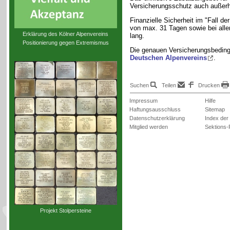
Versicherungsschutz auch außerh
Finanzielle Sicherheit im "Fall de
von max. 31 Tagen sowie bei allen 
Erklärung des Kölner Alpenvereins
lang.
Positionierung gegen Extremismus
Die genauen Versicherungsbeding
Deutschen Alpenvereins
.
Suchen
Teilen
Drucken
Impressum
Hilfe
Haftungsausschluss
Sitemap
Datenschutzerklärung
Index der
Mitglied werden
Sektions-
Projekt Stolpersteine