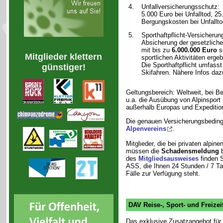
4.
Unfallversicherungsschutz:
5.000 Euro bei Unfalltod, 25.
Bergungskosten bei Unfallto
5.
Sporthaftpflicht-Versicherun
Absicherung der gesetzlich
mit bis zu
6.000.000 Euro
s
Mitglieder klettern
sportlichen Aktivitäten erge
Die Sporthaftpflicht umfasst
günstiger!
Skifahren. Nähere Infos daz
Geltungsbereich: Weltweit, bei 
u.a. die Ausübung von Alpinsport
außerhalb Europas und Expeditio
Die genauen Versicherungsbeding
Alpenvereins
.
Mitglieder, die bei privaten alpine
müssen die
Schadensmeldung
b
des
Mitgliedsausweises
finden S
ASS, die Ihnen 24 Stunden / 7 Ta
Fälle zur Verfügung steht.
DAV Reise-, Sport- und Freizei
Das exklusive Zusatzangebot für 