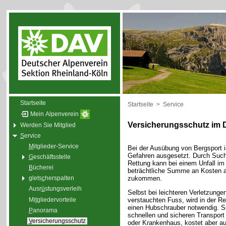
Startseite
Startseite
>
Service
Mein Alpenverein
Versicherungsschutz im 
Werden Sie Mitglied
S
ervice
M
itglieder-Service
Bei der Ausübung von Bergsport 
Gefahren ausgesetzt. Durch Suc
G
eschäftsstelle
Rettung kann bei einem Unfall im
B
ücherei
beträchtliche Summe an Kosten au
zukommen.
glets
c
herspalten
Ausr
ü
stungsverleih
Selbst bei leichteren Verletzunge
Mi
t
gliedervorteile
verstauchten Fuss, wird in der R
einen Hubschrauber notwendig. Si
P
anorama
schnellen und sicheren Transport
V
ersicherungsschutz
oder Krankenhaus, kostet aber au