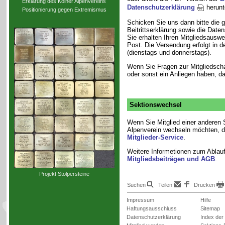
Erklärung des Kölner Alpenvereins
Datenschutzerklärung
herunt
Positionierung gegen Extremismus
Schicken Sie uns dann bitte die g
Beitrittserklärung sowie die Date
Sie erhalten Ihren Mitgliedsaus
Post. Die Versendung erfolgt in 
(dienstags und donnerstags).
Wenn Sie Fragen zur Mitgliedscha
oder sonst ein Anliegen haben, d
Sektionswechsel
Wenn Sie Mitglied einer anderen
Alpenverein wechseln möchten, d
Mitglieder-Service
.
Weitere Informetionen zum Ablauf
Mitgliedsbeiträgen und AGB
.
Projekt Stolpersteine
Suchen
Teilen
Drucken
Impressum
Hilfe
Haftungsausschluss
Sitemap
Datenschutzerklärung
Index der