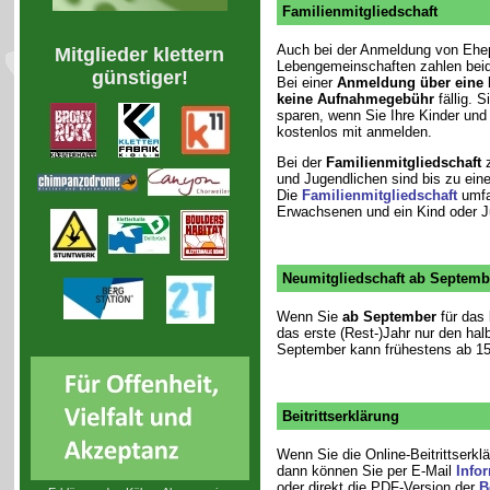
Familienmitgliedschaft
Auch bei der Anmeldung von Ehe
Mitglieder klettern
Lebengemeinschaften zahlen beid
günstiger!
Bei einer
Anmeldung über eine F
keine Aufnahmegebühr
fällig. 
sparen, wenn Sie Ihre Kinder und 
kostenlos mit anmelden.
Bei der
Familienmitgliedschaft
z
und Jugendlichen sind bis zu eine
Die
Familienmitgliedschaft
umfa
Erwachsenen und ein Kind oder J
Neumitgliedschaft ab Septemb
Wenn Sie
ab September
für das 
das erste (Rest-)Jahr nur den halb
September kann frühestens ab 15.
Beitrittserklärung
Wenn Sie die Online-Beitrittserkl
dann können Sie per E-Mail
Info
oder direkt die PDF-Version der
B