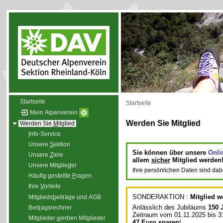
Startseite
Startseite
Mein Alpenverein
Werden Sie Mitglied
Werden Sie
M
itglied
I
nfo-Service
Unsere
S
ektion
Sie können über unsere
Onlin
Unsere
Z
iele
allem
sicher
Mitglied werden
Unsere Mitglie
d
er
Ihre persönlichen Daten sind dab
Häufig gestellte
F
ragen
Ihre
V
orteile
SONDERAKTION :
Mitglied 
Mitglieds
b
eiträge und AGB
Anlässlich des Jubiläums
150 
Beit
r
agsrechner
Zeitraum vom 01.11.2025 bis 31
Mitglieder
w
erben Mitglieder
47 Euro sparen
!