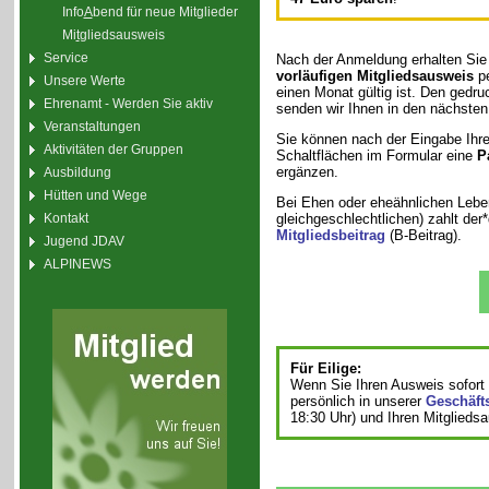
Info
A
bend für neue Mitglieder
Mi
t
gliedsausweis
Service
Nach der Anmeldung erhalten Sie
vorläufigen Mitgliedsausweis
pe
Unsere Werte
einen Monat gültig ist. Den gedr
Ehrenamt - Werden Sie aktiv
senden wir Ihnen in den nächsten
Veranstaltungen
Sie können nach der Eingabe Ihre
Aktivitäten der Gruppen
Schaltflächen im Formular eine
P
ergänzen.
Ausbildung
Hütten und Wege
Bei Ehen oder eheähnlichen Leb
gleichgeschlechtlichen) zahlt der
Kontakt
Mitgliedsbeitrag
(B-Beitrag).
Jugend JDAV
ALPINEWS
Für Eilige:
Wenn Sie Ihren Ausweis sofort 
persönlich in unserer
Geschäfts
18:30 Uhr) und Ihren Mitglieds