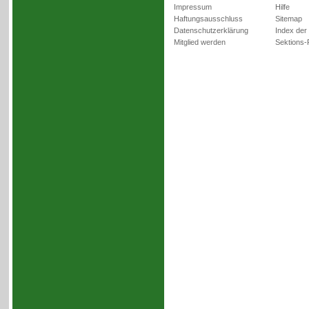
Impressum
Hilfe
Haftungsausschluss
Sitemap
Datenschutzerklärung
Index der
Mitglied werden
Sektions-