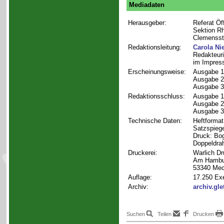
Mediadaten
Herausgeber:
Referat Öf
Sektion Rh
Clemensstr
Redaktionsleitung:
Carola N
Redakteuri
im Impress
Erscheinungsweise:
Ausgabe 1 
Ausgabe 2 
Ausgabe 3 
Redaktionsschluss:
Ausgabe 1 
Ausgabe 2 
Ausgabe 3
Technische Daten:
Heftforma
Satzspieg
Druck: Bog
Doppeldrah
Druckerei:
Warlich D
Am Hambu
53340 Me
Auflage:
17.250 Exe
Archiv:
archiv.gle
Suchen
Teilen
Drucken