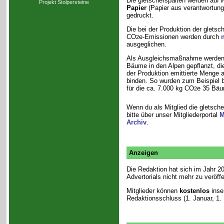
Die gletscherspalten werden auf
F
Projekt Stolpersteine
Papier
(Papier aus verantwortung
gedruckt.
Die bei der Produktion der gletsc
CO
e-Emissionen werden durch
n
2
ausgeglichen.
Als Ausgleichsmaßnahme werden 
Bäume in den Alpen gepflanzt, die
der Produktion emittierte Menge 
binden. So wurden zum Beispiel 
für die ca. 7.000 kg CO
e 35 Bäu
2
Wenn du als Mitglied die gletsche
bitte über unser Mitgliederportal
M
Archiv
.
Anzeigen
Die Redaktion hat sich im Jahr 2
Advertorials nicht mehr zu veröffe
Mitglieder können
kostenlos
inser
Redaktionsschluss (1. Januar, 1.