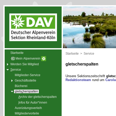
Startseite
Startseite
>
Service
Mein Alpenverein
gletscherspalten
Werden Sie Mitglied
S
ervice
Mitglieder-Service
Unsere Sektionszeitschrift
gletsc
Redaktionsteam
rund um
Carol
Geschäftsstelle
Bücherei
glets
c
herspalten
A
rchiv der gletscherspalten
I
nfos für Autor*innen
Ausrüstungsverleih
Mitgliedervorteile