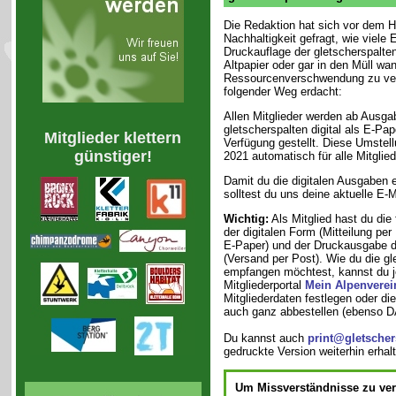
Die Redaktion hat sich vor dem H
Nachhaltigkeit gefragt, wie viele
Druckauflage der gletscherspalte
Altpapier oder gar in den Müll wa
Ressourcenverschwendung zu ve
folgender Weg erdacht:
Allen Mitglieder werden ab Ausga
gletscherspalten digital als E-Pa
Mitglieder klettern
Verfügung gestellt. Diese Umstel
günstiger!
2021 automatisch für alle Mitgliede
Damit du die digitalen Ausgaben
solltest du uns deine aktuelle E-M
Wichtig:
Als Mitglied hast du die
der digitalen Form (Mitteilung per
E-Paper) und der Druckausgabe d
(Versand per Post). Wie du die gl
empfangen möchtest, kannst du je
Mitgliederportal
Mein Alpenverei
Mitgliederdaten festlegen oder di
auch ganz abbestellen (ebenso 
Du kannst auch
print@gletscher
gedruckte Version weiterhin erhal
Um Missverständnisse zu ve