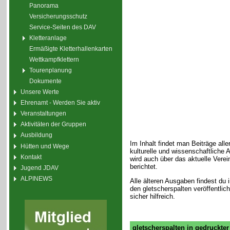
Panorama
Versicherungsschutz
Service-Seiten des DAV
Kletteranlage
Ermäßigte Kletterhallenkarten
Wettkampfklettern
Tourenplanung
Dokumente
Unsere Werte
Ehrenamt - Werden Sie aktiv
Veranstaltungen
Aktivitäten der Gruppen
Ausbildung
Im Inhalt findet man Beiträge all
Hütten und Wege
kulturelle und wissenschaftliche 
Kontakt
wird auch über das aktuelle Verei
berichtet.
Jugend JDAV
ALPINEWS
Alle älteren Ausgaben findest du
den gletscherspalten veröffentlich
sicher hilfreich.
gletscherspalten in gedruckte