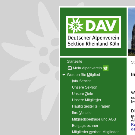
Startseite
St
Mein Alpenverein
I
Werden Sie
M
itglied
I
nfo-Service
Unsere
S
ektion
Wi
Unsere
Z
iele
es
Unsere Mitglie
d
er
In
Häufig gestellte
F
ragen
Di
Ihre
V
orteile
ge
Mitglieds
b
eiträge und AGB
Al
K
Beit
r
agsrechner
de
Mitglieder
w
erben Mitglieder