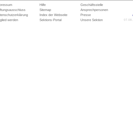
pressum
Hilfe
Geschäftsstelle
ftungsausschluss
Sitemap
Ansprechpersonen
tenschutzerklärung
Index der Webseite
Presse
tglied werden
Sektions-Portal
Unsere Sektion
07.08.