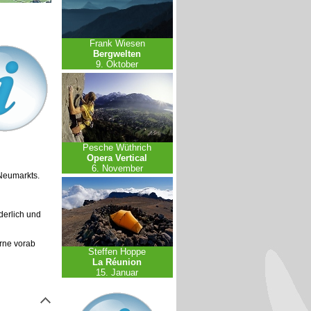
Frank Wiesen
Bergwelten
9. Oktober
Pesche Wüthrich
Opera Vertical
6. November
 Neumarkts.
derlich und
erne vorab
Steffen Hoppe
La Réunion
15. Januar