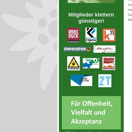
Im
Ha
Mitglieder klettern
Da
Mi
günstiger!