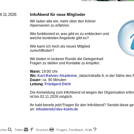
4.11.2026
InfoAbend für neue Mitglieder
Wir laden alle ein, mehr über den Kölner
Alpenverein zu erfahren.
Wie funktioniert er, was gibt es zu entdecken und
welche konkreten Angebote gibt es?
Wie kann ich mich als neues Mitglied
zurechtfinden?
Wir bieten in lockerer Runde die Gelegenheit
Fragen zu stellen und Kontakte zu knüpfen.
Wann:
19:00 Uhr
Wo:
Karl-Rahner-Akademie
, Jabachstraße 8, in der Nähe des
Dauer:
ca. 90 Minuten
Leitung:
Friedgard Diehl
Die Anmeldung zum InfoAbend ist wegen der Organisation erfor
ist bis 02.11.2026 möglich.
Ihr habt bereits jetzt Fragen für den InfoAbend? Sendet diese g
an:
infoabend@dav-koeln.de
.
chen
Teilen
Drucken
Fragen, Feedback, Kritik