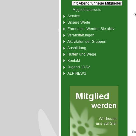
Info
A
bend für neue Mitglieder
Mi
t
gliedsausweis
0
Service
Unsere Werte
Ehrenamt - Werden Sie aktiv
Veranstaltungen
Aktivitäten der Gruppen
Ausbildung
Hütten und Wege
Kontakt
Jugend JDAV
ALPINEWS
Su