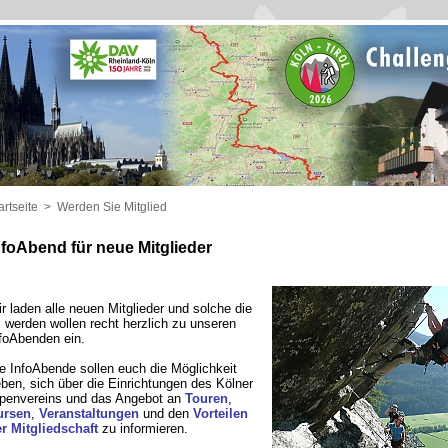
artseite
>
Werden Sie Mitglied
nfoAbend für neue Mitglieder
r laden alle neuen Mitglieder und solche die
 werden wollen recht herzlich zu unseren
foAbenden ein.
e InfoAbende sollen euch die Möglichkeit
ben, sich über die Einrichtungen des Kölner
penvereins und das Angebot an
Touren
,
ursen
,
Veranstaltungen
und den
Vorteilen
r Mitgliedschaft
zu informieren.