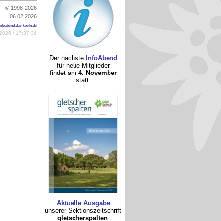
© 1998-2026
06.02.2026
infoabend.dav-koeln.de
2026 / 17:37:36
Der nächste
InfoAbend
für neue Mitglieder
findet am
4. November
statt.
Aktuelle Ausgabe
unserer Sektionszeitschrift
gletscherspalten
.