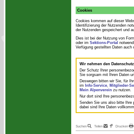
Cookies
Cookies kommen auf dieser Webse
Identifizierung der Nutzenden no
der Nutzenden gespeichert und a
Dies ist bei der Nutzung von Form
oder im
Sektions-Portal
notwendi
Verfügung gestellten Daten auch
Wir nehmen den Datenschutz 
Der Schutz Ihrer personenbezo
Sie sorgsam mit Ihren Daten 
Deswegen bitten wir Sie, für Ih
im
Info-Service
,
Mitglieder-Se
Mein Alpenverein
zu nutzen.
Nur dort sind Ihre personenbe
Senden Sie uns also bitte Ihr
dabei sind Ihre Daten vollkom
Suchen
Teilen
Drucken