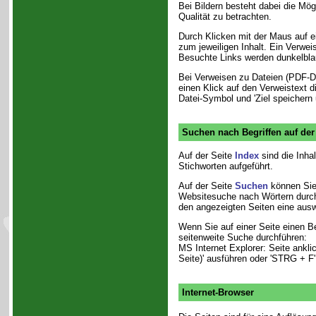
Bei Bildern besteht dabei die Mög
Qualität zu betrachten.
Durch Klicken mit der Maus auf e
zum jeweiligen Inhalt. Ein Verweis
Besuchte Links werden dunkelbla
Bei Verweisen zu Dateien (PDF-Da
einen Klick auf den Verweistext d
Datei-Symbol und 'Ziel speichern u
Suchen nach Begriffen auf der
Auf der Seite
Index
sind die Inha
Stichworten aufgeführt.
Auf der Seite
Suchen
können Sie 
Websitesuche nach Wörtern durch
den angezeigten Seiten eine aus
Wenn Sie auf einer Seite einen B
seitenweite Suche durchführen:
MS Internet Explorer: Seite ankl
Seite)' ausführen oder 'STRG + F'
Internet-Browser