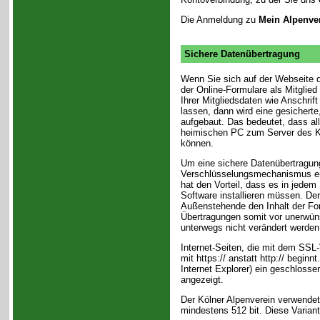
Die Anmeldung zu
Mein Alpenve
Sichere Datenübertragung
Wenn Sie sich auf der Webseite d
der Online-Formulare als Mitglie
Ihrer Mitgliedsdaten wie Anschr
lassen, dann wird eine gesicherte
aufgebaut. Das bedeutet, dass a
heimischen PC zum Server des Kö
können.
Um eine sichere Datenübertragung
Verschlüsselungsmechanismus ein
hat den Vorteil, dass es in jedem 
Software installieren müssen. De
Außenstehende den Inhalt der For
Übertragungen somit vor unerwün
unterwegs nicht verändert werden
Internet-Seiten, die mit dem SSL-
mit https:// anstatt http:// begi
Internet Explorer) ein geschloss
angezeigt.
Der Kölner Alpenverein verwendet
mindestens 512 bit. Diese Varian