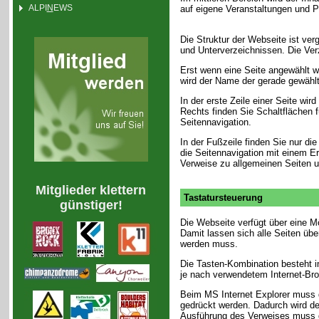
ALPI
N
EWS
auf eigene Veranstaltungen und P
Die Struktur der Webseite ist ver
und Unterverzeichnissen. Die Ver
Erst wenn eine Seite angewählt wir
wird der Name der gerade gewählt
In der erste Zeile einer Seite wird
Rechts finden Sie Schaltflächen f
Seitennavigation.
In der Fußzeile finden Sie nur di
die Seitennavigation mit einem E
Verweise zu allgemeinen Seiten un
Mitglieder klettern
Tastatursteuerung
günstiger!
Die Webseite verfügt über eine M
Damit lassen sich alle Seiten übe
werden muss.
Die Tasten-Kombination besteht 
je nach verwendetem Internet-Bro
Beim MS Internet Explorer muss d
gedrückt werden. Dadurch wird der
Ausführung des Verweises muss d