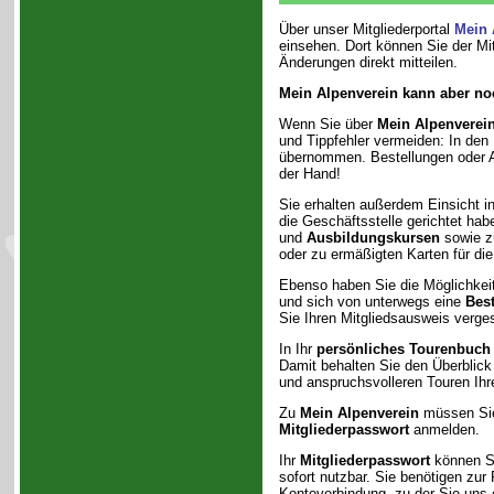
Über unser Mitgliederportal
Mein 
einsehen. Dort können Sie der Mit
Änderungen direkt mitteilen.
Mein Alpenverein kann aber no
Wenn Sie über
Mein Alpenverei
und Tippfehler vermeiden: In den
übernommen. Bestellungen oder A
der Hand!
Sie erhalten außerdem Einsicht i
die Geschäftsstelle gerichtet hab
und
Ausbildungskursen
sowie z
oder zu ermäßigten Karten für die 
Ebenso haben Sie die Möglichkei
und sich von unterwegs eine
Best
Sie Ihren Mitgliedsausweis verge
In Ihr
persönliches Tourenbuch
Damit behalten Sie den Überblic
und anspruchsvolleren Touren Ihr
Zu
Mein Alpenverein
müssen Sie 
Mitgliederpasswort
anmelden.
Ihr
Mitgliederpasswort
können Si
sofort nutzbar. Sie benötigen zur
Kontoverbindung, zu der Sie uns 