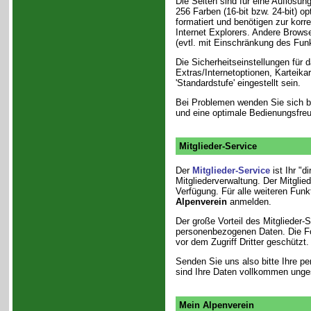
Die Seiten sind für eine Auflösu
256 Farben (16-bit bzw. 24-bit) o
formatiert und benötigen zur kor
Internet Explorers. Andere Browse
(evtl. mit Einschränkung des Fun
Die Sicherheitseinstellungen für 
Extras/Internetoptionen, Karteikarte
'Standardstufe' eingestellt sein.
Bei Problemen
wenden Sie sich b
und eine optimale Bedienungsfreu
Mitglieder-Service
Der
Mitglieder-Service
ist Ihr "d
Mitgliederverwaltung. Der Mitglie
Verfügung. Für alle weiteren Fun
Alpenverein
anmelden.
Der große Vorteil des Mitglieder-S
personenbezogenen Daten. Die Fo
vor dem Zugriff Dritter geschützt.
Senden Sie uns also bitte Ihre 
sind Ihre Daten vollkommen unge
Mein Alpenverein