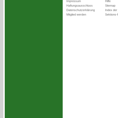
Impressum
Hilfe
Haftungsausschluss
Sitemap
Datenschutzerklärung
Index der
Mitglied werden
Sektions-