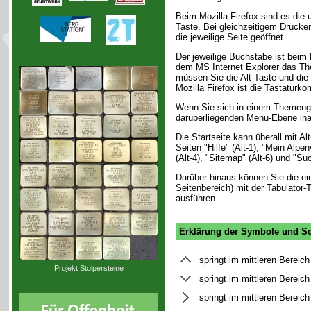
Beim Mozilla Firefox sind es die
Taste. Bei gleichzeitigem Drücken
die jeweilige Seite geöffnet.
Der jeweilige Buchstabe ist beim 
dem MS Internet Explorer das The
müssen Sie die Alt-Taste und die
Mozilla Firefox ist die Tastaturk
Wenn Sie sich in einem Themenge
darüberliegenden Menu-Ebene ina
Die Startseite kann überall mit Al
Seiten "Hilfe" (Alt-1), "Mein Alpe
(Alt-4), "Sitemap" (Alt-6) und "Su
Darüber hinaus können Sie die ei
Seitenbereich) mit der Tabulator
ausführen.
Erklärung der Symbole und Sc
springt im mittleren Bereic
Projekt Stolpersteine
springt im mittleren Bereic
springt im mittleren Bereich