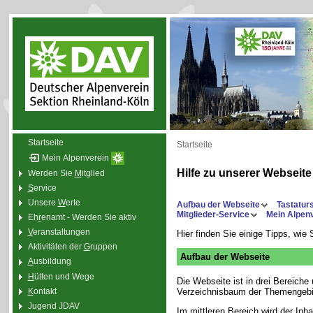
Startseite
Startseite
Mein Alpenverein
Hilfe zu unserer Webseite
Werden Sie
M
itglied
S
ervice
Unsere
W
erte
Aufbau der Webseite
Tastatur
Mitglieder-Service
Mein Alpen
Eh
r
enamt - Werden Sie aktiv
V
eranstaltungen
Hier finden Sie einige Tipps, wie
Aktivitäten der
G
ruppen
Aufbau der Webseite
A
usbildung
H
ütten und Wege
Die Webseite ist in drei Bereiche 
K
ontakt
Verzeichnisbaum der Themengebiet
Jugend JDAV
Im mittleren Bereich wird der Inha