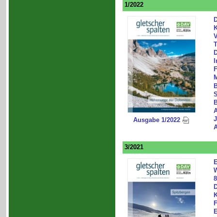
1/2022
K
V
T
D
I
F
M
B
S
A
J
Ausgabe 1/2022
3/2021
E
W
8
D
K
F
E