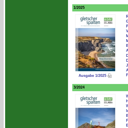
1/2025
R
G
P
M
A
D
D
J
A
F
Ausgabe 1/2025
3/2024
W
H
W
I
B
F
E