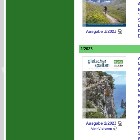
A
E
1
S
D
D
Ausgabe 3/2023
D
2/2023
A
G
A
K
M
S
N
F
W
K
E
Ausgabe 2/2023
P
AlpinVisionen
S
W