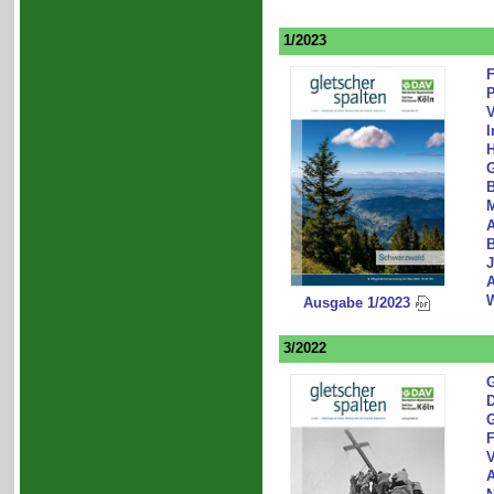
1/2023
F
P
V
I
H
G
A
B
J
W
Ausgabe 1/2023
3/2022
G
D
G
F
V
A