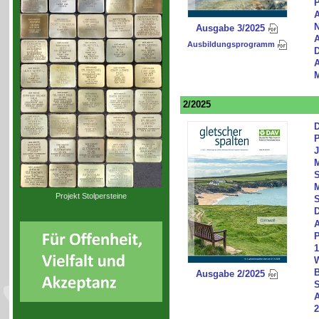
P
A
N
Ausgabe 3/2025
A
Ausbildungsprogramm
D
A
M
2/2025
D
P
J
M
S
Projekt Stolpersteine
S
D
A
P
1
W
B
Ausgabe 2/2025
S
A
2