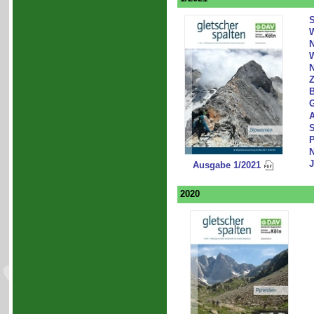
W
N
W
N
Z
B
G
A
S
P
N
J
Ausgabe 1/2021
2020