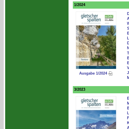
1/2024
D
A
W
S
E
L
D
N
T
B
E
V
J
Ausgabe 1/2024
3/2023
E
B
L
F
K
A