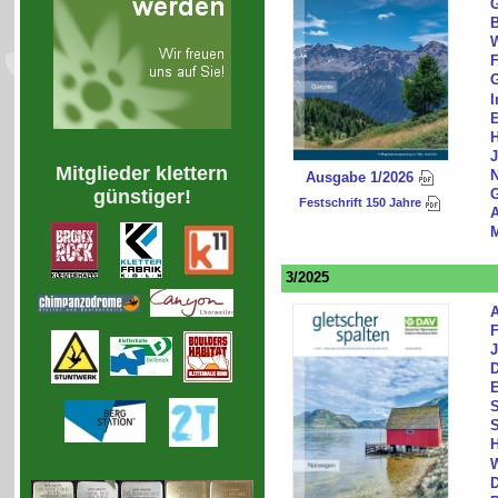
B
W
F
G
I
E
H
J
Mitglieder klettern
N
Ausgabe 1/2026
günstiger!
G
Festschrift 150 Jahre
A
M
3/2025
A
F
J
D
E
S
S
H
W
D