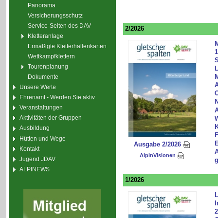
Panorama
Versicherungsschutz
Service-Seiten des DAV
2/2026
Kletteranlage
M
Ermäßigte Kletterhallenkarten
1
Wettkampfklettern
S
Tourenplanung
L
Dokumente
A
Unsere Werte
O
Ehrenamt - Werden Sie aktiv
N
Veranstaltungen
A
Aktivitäten der Gruppen
W
K
Ausbildung
F
Hütten und Wege
E
Ausgabe 2/2026
Kontakt
A
AlpinVisionen
Jugend JDAV
g
ALPINEWS
1/2026
L
I
2