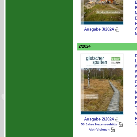
B
B
D
R
A
Ausgabe 3/2024
N
2/2024
D
L
W
W
W
G
S
I
P
F
T
V
Ausgabe 2/2024
1
50 Jahre Hexenseehütte
AlpinVisionen