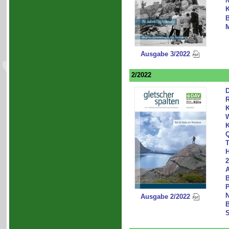
N
K
B
M
Ausgabe 3/2022
2/2022
D
R
W
K
Q
T
H
2
A
B
P
N
Ausgabe 2/2022
B