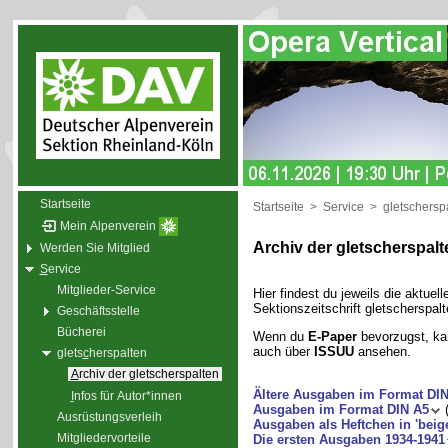
Startseite
Startseite
>
Service
>
gletschersp
Mein Alpenverein
Archiv der gletscherspalt
Werden Sie Mitglied
S
ervice
Mitglieder-Service
Hier findest du jeweils die aktue
Sektionszeitschrift gletscherspal
Geschäftsstelle
Bücherei
Wenn du
E-Paper
bevorzugst, ka
auch über
ISSUU
ansehen.
glets
c
herspalten
A
rchiv der gletscherspalten
Ältere Ausgaben im Format DI
I
nfos für Autor*innen
Ausgaben im Format DIN A5
(
Ausrüstungsverleih
Ausgaben als Heftchen in 'beig
Mitgliedervorteile
Die ersten Ausgaben 1934-1941