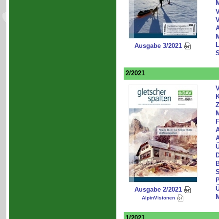
M
V
V
A
M
L
Ausgabe 3/2021
S
2/2021
V
K
Z
M
F
A
A
Ü
D
S
P
Ü
Ausgabe 2/2021
M
AlpinVisionen
1/2021