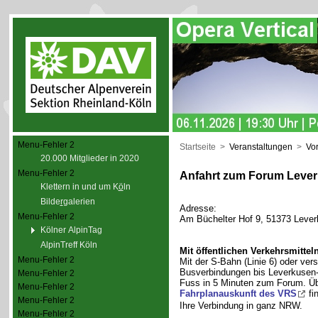
Menu-Fehler 2
Startseite
>
Veranstaltungen
>
Vor
20.000 Mit
g
lieder in 2020
Menu-Fehler 2
Anfahrt zum Forum Leve
Klettern in und um K
ö
ln
Bilde
r
galerien
Adresse:
Menu-Fehler 2
Am Büchelter Hof 9, 51373 Leve
Kölner AlpinTag
AlpinTreff Köln
Mit öffentlichen Verkehrsmitteln
Menu-Fehler 2
Mit der S-Bahn (Linie 6) oder ver
Busverbindungen bis Leverkusen-M
Menu-Fehler 2
Fuss in 5 Minuten zum Forum. Üb
Menu-Fehler 2
Fahrplanauskunft des VRS
fi
Menu-Fehler 2
Ihre Verbindung in ganz NRW.
Menu-Fehler 2