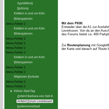
A
u
sstattung
N
utzung
Klettern in und um Köln
Bildergalerien
Mit dem PKW:
Menu-Fehler 2
Entweder über die A1 zur Ausfahr
Klettern in und um Köln
Leverkusen. Von da an den Ausch
Bildergalerien
des Forums bietet ca. 400 Parkplä
Menu-Fehler 2
Menu-Fehler 2
Zur
Routenplanung
mit GoogleMa
Menu-Fehler 2
der Karte und danach auf 'Route b
Menu-Fehler 2
Klettern in und um Köln
Bildergalerien
Menu-Fehler 2
Menu-Fehler 2
Mitglieder-
P
ortraits
Menu-Fehler 2
Menu-Fehler 2
Kölner AlpinTag
A
nfahrt Barbara-von-Sell-K.
Anfahrt
F
orum Leverkusen
K
artenvorverkauf