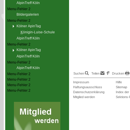
AlpinTreff Köln
Menu-Fehler 2
Bildergalerien
Menu-Fehler 2
Kölner ApinTag
K
önigin-Luise-Schule
AlpinTreff Köln
Menu-Fehler 2
Kölner ApinTag
AlpinTreff Köln
Menu-Fehler 2
AlpinTreff Köln
Suchen
Teilen
Drucken
Menu-Fehler 2
Menu-Fehler 2
Impressum
Hilfe
Menu-Fehler 2
Haftungsausschluss
Sitemap
Menu-Fehler 2
Datenschutzerklärung
Index der
Mitglied werden
Sektions-