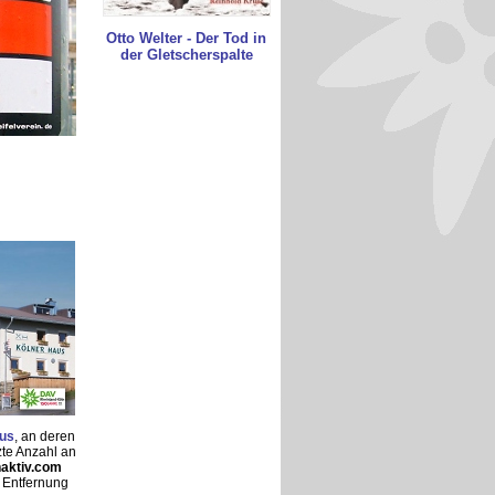
Otto Welter - Der Tod in
der Gletscherspalte
us
, an deren
te Anzahl an
naktiv.com
e Entfernung