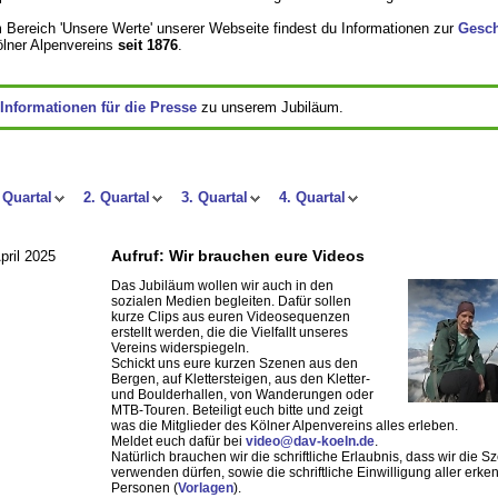
 Bereich 'Unsere Werte' unserer Webseite findest du Informationen zur
Gesch
lner Alpenvereins
seit 1876
.
Informationen für die Presse
zu unserem Jubiläum.
 Quartal
2. Quartal
3. Quartal
4. Quartal
Aufruf: Wir brauchen eure Videos
pril 2025
Das Jubiläum wollen wir auch in den
sozialen Medien begleiten. Dafür sollen
kurze Clips aus euren Videosequenzen
erstellt werden, die die Vielfallt unseres
Vereins widerspiegeln.
Schickt uns eure kurzen Szenen aus den
Bergen, auf Klettersteigen, aus den Kletter-
und Boulderhallen, von Wanderungen oder
MTB-Touren. Beteiligt euch bitte und zeigt
was die Mitglieder des Kölner Alpenvereins alles erleben.
Meldet euch dafür bei
video@dav-koeln.de
.
Natürlich brauchen wir die schriftliche Erlaubnis, dass wir die 
verwenden dürfen, sowie die schriftliche Einwilligung aller erk
Personen (
Vorlagen
).