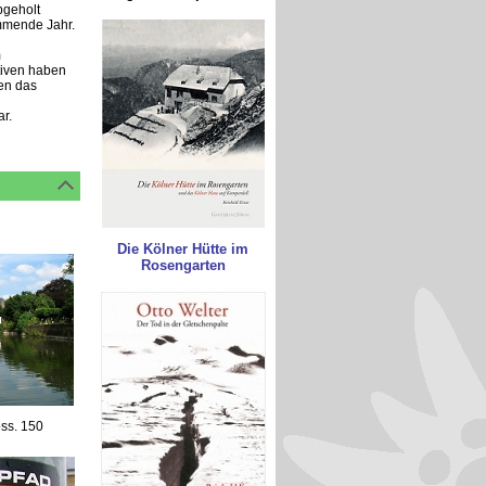
geholt
mmende Jahr.
m
tiven haben
nen das
r.
Die Kölner Hütte im
Rosengarten
öss. 150