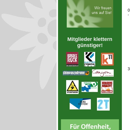
0
-
Mitglieder klettern
günstiger!
3