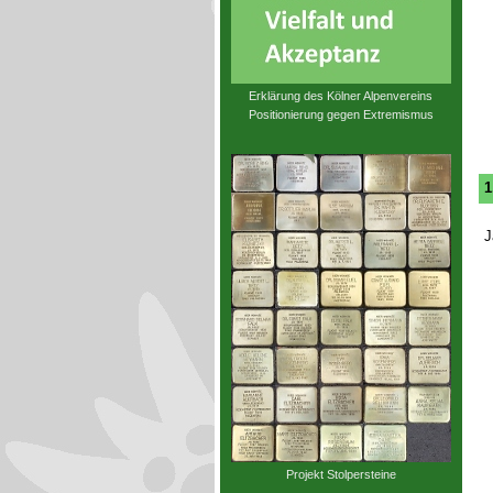
Erklärung des Kölner Alpenvereins
Positionierung gegen Extremismus
1
J
Projekt Stolpersteine