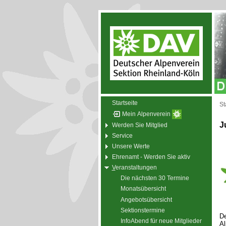
Startseite
St
Mein Alpenverein
J
Werden Sie Mitglied
Service
Unsere Werte
Ehrenamt - Werden Sie aktiv
V
eranstaltungen
Die nächsten 30 Termine
Monatsübersicht
Angebotsübersicht
Sektionstermine
De
InfoAbend für neue Mitglieder
Al