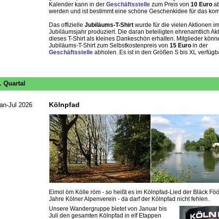
Kalender kann in der
Geschäftsstelle
zum Preis von
10 Euro
ab
werden und ist bestimmt eine schöne Geschenkidee für das ko
Das offizielle
Jubiläums-T-Shirt
wurde für die vielen Aktionen i
Jubiläumsjahr produziert. Die daran beteiligten ehrenamtlich Ak
dieses T-Shirt als kleines Dankeschön erhalten. Mitglieder kön
Jubiläums-T-Shirt zum Selbstkostenpreis von
15 Euro
in der
Geschäftsstelle
abholen. Es ist in den Größen S bis XL verfügba
. Quartal
Kölnpfad
an-Jul 2026
Eimol öm Kölle röm - so heißt es im Kölnpfad-Lied der Bläck Fö
Jahre Kölner Alpenverein - da darf der Kölnpfad nicht fehlen.
Unsere Wandergruppe bietet von Januar bis
Juli den gesamten Kölnpfad in elf Etappen