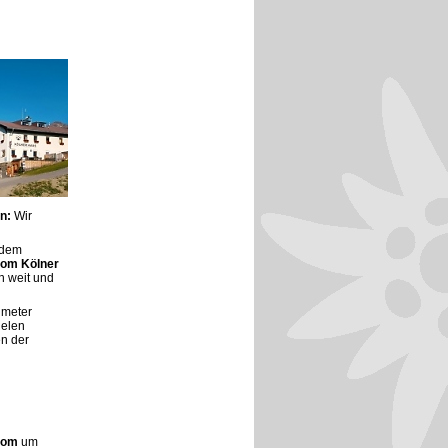
n:
Wir
 dem
vom Kölner
n weit und
nmeter
ielen
en der
Dom
um