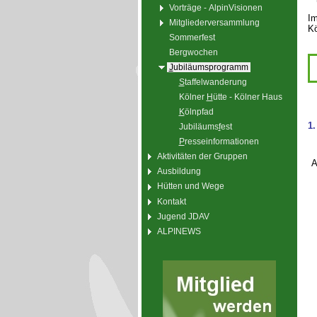
Vorträge - AlpinVisionen
Im
Mitgliederversammlung
Kö
Sommerfest
Bergwochen
J
ubiläumsprogramm
S
taffelwanderung
Kölner
H
ütte - Kölner Haus
K
ölnpfad
1.
Jubiläums
f
est
P
resseinformationen
Aktivitäten der Gruppen
A
Ausbildung
Hütten und Wege
Kontakt
Jugend JDAV
ALPINEWS