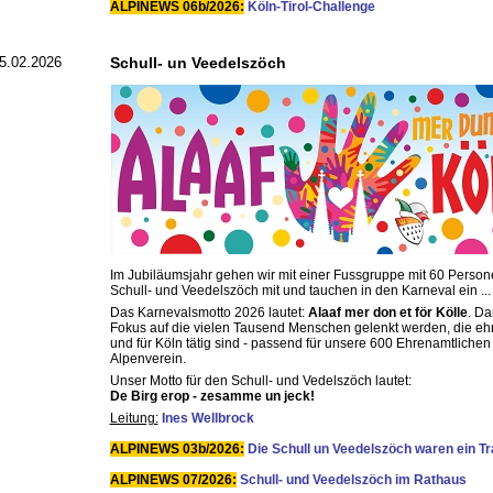
ALPINEWS 06b/2026:
Köln-Tirol-Challenge
5.02.2026
Schull- un Veedelszöch
Im Jubiläumsjahr gehen wir mit einer Fussgruppe mit 60 Person
Schull- und Veedelszöch mit und tauchen in den Karneval ein ...
Das Karnevalsmotto 2026 lautet:
Alaaf mer don et för Kölle
. Da
Fokus auf die vielen Tausend Menschen gelenkt werden, die ehr
und für Köln tätig sind - passend für unsere 600 Ehrenamtlichen
Alpenverein.
Unser Motto für den Schull- und Vedelszöch lautet:
De Birg erop - zesamme un jeck!
Leitung:
Ines Wellbrock
ALPINEWS 03b/2026:
Die Schull un Veedelszöch waren ein T
ALPINEWS 07/2026:
Schull- und Veedelszöch im Rathaus