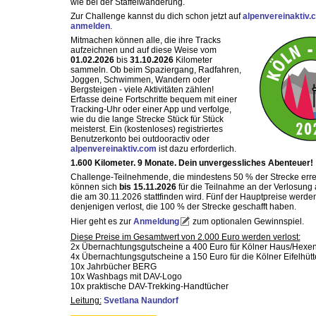
wie bei der Staffelwanderung.
Zur Challenge kannst du dich schon jetzt auf
alpenvereinaktiv.
anmelden
.
Mitmachen können alle, die ihre Tracks
aufzeichnen und auf diese Weise vom
01.02.2026
bis
31.10.2026
Kilometer
sammeln. Ob beim Spaziergang, Radfahren,
Joggen, Schwimmen, Wandern oder
Bergsteigen - viele Aktivitäten zählen!
Erfasse deine Fortschritte bequem mit einer
Tracking-Uhr oder einer App und verfolge,
wie du die lange Strecke Stück für Stück
meisterst. Ein (kostenloses) registriertes
Benutzerkonto bei outdooractiv oder
alpenvereinaktiv.com
ist dazu erforderlich.
1.600 Kilometer. 9 Monate. Dein unvergessliches Abenteuer!
Challenge-Teilnehmende, die mindestens 50 % der Strecke erre
können sich
bis 15.11.2026
für die Teilnahme an der Verlosung
die am 30.11.2026 stattfinden wird. Fünf der Hauptpreise werde
denjenigen verlost, die 100 % der Strecke geschafft haben.
Hier geht es zur
Anmeldung
zum optionalen Gewinnspiel.
Diese Preise im Gesamtwert von 2.000 Euro werden verlost:
2x Übernachtungsgutscheine a 400 Euro für Kölner Haus/Hexe
4x Übernachtungsgutscheine a 150 Euro für die Kölner Eifelhütt
10x Jahrbücher BERG
10x Washbags mit DAV-Logo
10x praktische DAV-Trekking-Handtücher
Leitung:
Svetlana Naundorf