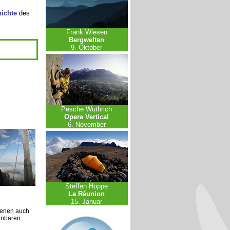
ichte
des
Frank Wiesen
Bergwelten
9. Oktober
Pesche Wüthrich
Opera Vertical
6. November
Steffen Hoppe
La Réunion
15. Januar
Szenen auch
ennbaren