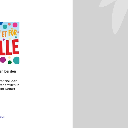
en bei den
mit soll der
enamtlich in
 im Kölner
raum