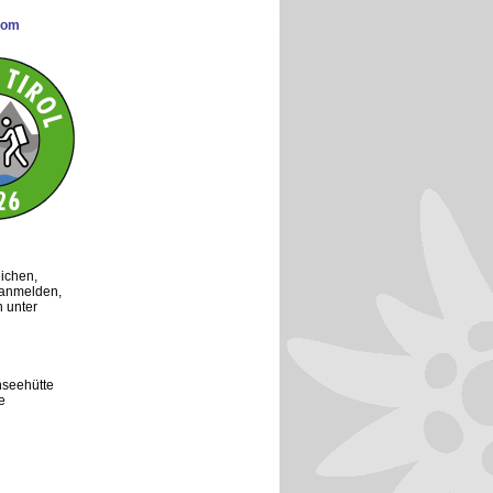
com
ichen,
 anmelden,
n unter
nseehütte
e