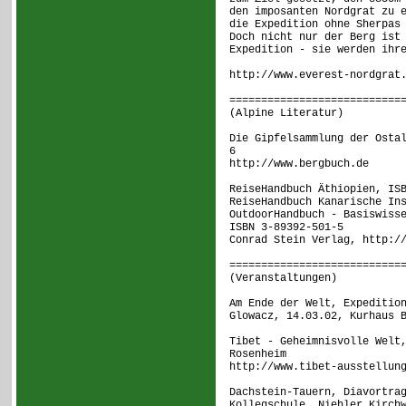
den imposanten Nordgrat zu 
die Expedition ohne Sherpas
Doch nicht nur der Berg ist
Expedition - sie werden ihr
http://www.everest-nordgrat
===========================
(Alpine Literatur
Die Gipfelsammlung der Osta
6
http://www.bergbuch.de
ReiseHandbuch Äthiopien, IS
ReiseHandbuch Kanarische In
OutdoorHandbuch - Basiswiss
ISBN 3-89392-501-5
Conrad Stein Verlag, http:/
===========================
(Veranstaltungen
Am Ende der Welt, Expeditio
Glowacz, 14.03.02, Kurhaus 
Tibet - Geheimnisvolle Welt
Rosenheim
http://www.tibet-ausstellun
Dachstein-Tauern, Diavortra
Kollegschule, Niehler Kirch