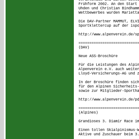
Frühform 2002. An den Start
Uhden und Christian Bindham
Wettbewerbes wurden Mariett
Die DAV-Partner MAMMUT, ELV
Sportklettercup auf der isp
http://www.alpenverein.de/s
===========================
(DAV) [ 6
Neue ASS-Broschüre
Für die Leistungen des Alpi
Alpenverein e.V. auch weite
Lloyd-Versicherungs-AG und 
In der Broschüre finden sic
für den Alpinen Sicherheits
sowie zur Mitglieder-Sporth
http://www.alpenverein.de/p
===========================
(Alpines) [
Grandioses 3. Diamir Race i
Einen tollen Skialpinismus-
Aktive und Zuschauer beim 3