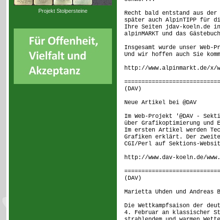
Projekt Stolpersteine
Recht bald entstand aus der
später auch AlpinTIPP für d
Ihre Seiten jdav-koeln.de i
alpinMARKT und das Gästebuc
Insgesamt wurde unser Web-P
Und wir hoffen auch Sie kom
http://www.alpinmarkt.de/x/
===========================
(DAV) [ 4
Neue Artikel bei @DAV
Im Web-Projekt '@DAV - Sekt
über Grafikoptimierung und 
Im ersten Artikel werden Te
Grafiken erklärt. Der zweit
CGI/Perl auf Sektions-Websi
http://www.dav-koeln.de/www
===========================
(DAV) [ 5
Marietta Uhden und Andreas 
Die Wettkampfsaison der deu
4. Februar an klassischer S
strahlendem und warmen Wett