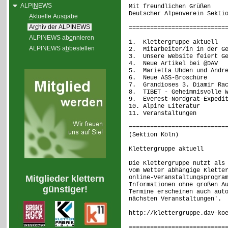
ALPI
N
EWS
Mit freundlichen Grüßen
Deutscher Alpenverein Sekti
A
ktuelle Ausgabe
Ar
c
hiv der ALPINEWS
===========================
ALPINEWS ab
o
nnieren
1. Klettergruppe aktuell
ALPINEWS a
b
bestellen
2. Mitarbeiter/in in der Ge
3. Unsere Website feiert Ge
4. Neue Artikel bei @DAV
5. Marietta Uhden und Andre
6. Neue ASS-Broschüre
7. Grandioses 3. Diamir Rac
8. TIBET - Geheimnisvolle W
9. Everest-Nordgrat-Expedit
10. Alpine Literatur
11. Veranstaltungen
===========================
(Sektion Köln)
Klettergruppe aktuell
Die Klettergruppe nutzt als
vom Wetter abhängige Klette
Mitglieder klettern
online-Veranstaltungsprogra
Informationen ohne großen A
günstiger!
Termine erscheinen auch aut
nächsten Veranstaltungen'.
http://klettergruppe.dav-ko
===========================