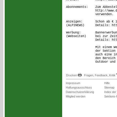
Abonnements: Zum Abbestell
http://www.dav-koe
verwenden.
Anzeigen: Schon ab € 19,-
(ALPINEWS) Details: http:
Werbung: Bannerwerbung s
(Webseiten) bei zur Zeit c
Details: http://wer
Mit einem Werbebanner
der Sektion Rheinlan
auch eine interessier
den Bereich Wandern, 
Outdoor und Skilauf 
Drucken
Fragen, Feedback, Kritik
Impressum
Hilfe
Haftungsausschluss
Sitemap
Datenschutzerklärung
Index der
Mitglied werden
Sektions-