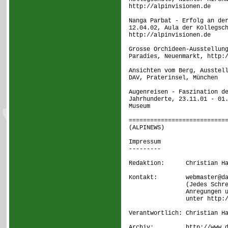
http://alpinvisionen.de
Nanga Parbat - Erfolg an de
12.04.02, Aula der Kollegsc
http://alpinvisionen.de
Grosse Orchideen-Ausstellun
Paradies, Neuenmarkt, http:
Ansichten vom Berg, Ausstel
DAV, Praterinsel, München
Augenreisen - Faszination d
Jahrhunderte, 23.11.01 - 01
Museum
===========================
(ALPINEWS)
Impressum
---------
Redaktion: Christian Hage
Kontakt: webmaster@dav
(Jedes Schreiben w
Anregungen und Kriti
unter http://www.a
Verantwortlich: Christian H
Archiv: http://www.dav-