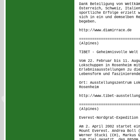
Dank Beteiligung von Wettkä
Österreich, Schweiz, Italie
sportliche Erfolge erzielt 
sich in ein und demselben R
begeben.
http://www.diamirrace.de
===========================
(Alpines) [
TIBET - Geheimnisvolle Welt
Vom 22. Februar bis 11. Aug
Lokschuppen in Rosenheim mi
Erlebnisausstellungen zu di
Lebensform und faszinierend
Ort: Ausstellungszentrum Lo
Rosenheim
http://www.tibet-ausstellun
===========================
(Alpines) [
Everest-Nordgrat-Expedition
Am 2. April 2002 startet ei
Mount Everest. Andrea Boll 
Werner Stucki (CH), Markus 
zum Ziel gesetzt, den 8850m