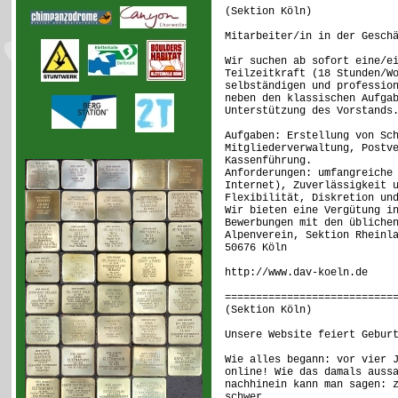
(Sektion Köln
Mitarbeiter/in in der Gesch
Wir suchen ab sofort eine/e
Teilzeitkraft (18 Stunden/W
selbständigen und professio
neben den klassischen Aufga
Unterstützung des Vorstands
Aufgaben: Erstellung von Sc
Mitgliederverwaltung, Postv
Kassenführung.
Anforderungen: umfangreiche
Internet), Zuverlässigkeit 
Flexibilität, Diskretion un
Wir bieten eine Vergütung i
Bewerbungen mit den übliche
Alpenverein, Sektion Rheinl
50676 Köln
http://www.dav-koeln.de
===========================
(Sektion Köln)
Unsere Website feiert Gebur
Wie alles begann: vor vier 
online! Wie das damals auss
nachhinein kann man sagen: 
schwer...