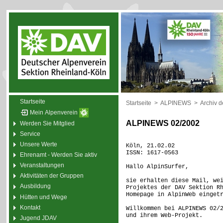
Startseite
Startseite
>
ALPINEWS
>
Archiv 
Mein Alpenverein
ALPINEWS 02/2002
Werden Sie Mitglied
Service
Unsere Werte
Köln, 21.02.02
ISSN: 1617-0563
Ehrenamt - Werden Sie aktiv
Veranstaltungen
Hallo AlpinSurfer,
Aktivitäten der Gruppen
sie erhalten diese Mail, we
Ausbildung
Projektes der DAV Sektion R
Homepage in AlpinWeb einget
Hütten und Wege
Kontakt
Willkommen bei ALPINEWS 02/
und ihrem Web-Projekt.
Jugend JDAV