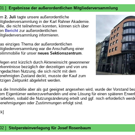
 01 ]
Ergebnisse der außerordentlichen Mitgliederversammlung
Am
2. Juli
tagte unsere außerordentliche
itgliederversammlung in der Karl Rahner Akademie.
lle, die nicht teilnehmen konnten, können sich über
en
Bericht
zur außerordentlichen
itgliederversammlung informieren.
as einziges Thema der außerordentlichen
itgliederversammlung war die Anschaffung einer
eilimmobilie für unser
neues Sektionszentrum
.
egen erst kürzlich durch Akteneinsicht gewonnener
rkenntnisse bezüglich der derzeitigen und von uns
ngedachten Nutzung, die sich nicht mit dem
enehmigten Zustand deckt, musste der Kauf zum
etzigen Zeitpunkt abgelehnt werden.
a die Immobilie aber als gut geeignet angesehen wird, wurde der Vorstand bea
em Eigentümer weiterzuverhandeln und eine Lösung für einen späteren Erwer
rarbeiten, sobald die Nutzungsänderung erteilt und ggf. noch erforderlich wer
enehmigungen oder Zustimmungen erfolgt sind.
kk]
 02 ]
Stolpersteinverlegung für Josef Rosenbaum