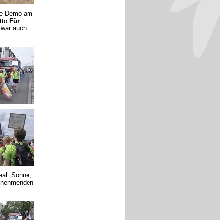
ie Demo am
otto
Für
war auch
eal: Sonne,
ilnehmenden