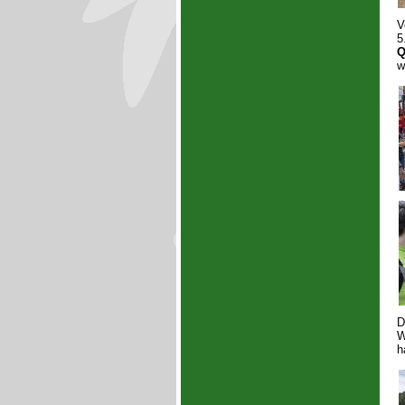
V
5
Q
w
D
W
h