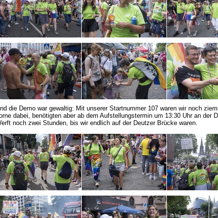
nd die Demo war gewaltig: Mit unserer Startnummer 107 waren wir noch zieml
orne dabei, benötigten aber ab dem Aufstellungstermin um 13:30 Uhr an der D
erft noch zwei Stunden, bis wir endlich auf der Deutzer Brücke waren.