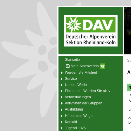
Startseite
St
Mein Alpenverein
A
Werden Sie Mitglied
Service
Unsere Werte
N
Ehrenamt - Werden Sie aktiv
I
Veranstaltungen
K
Aktivitäten der Gruppen
L
Ausbildung
Hütten und Wege
d
Kontakt
b
Jugend JDAV