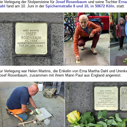
ie Verlegung der Stolpersteine für
Josef Rosenbaum
und seine Tochter
Erna
ahl
fand am 10. Juni in der
Spichernstraße 8 und 10, in 50672 Köln
, statt.
ur Verlegung war Helen Martins, die Enkelin von Erna Martha Dahl und Urenke
osef Rosenbaum, zusammen mit ihrem Mann Paul aus England angereist.