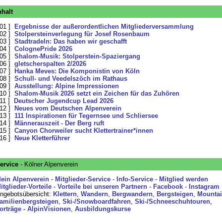
nhalt
 01 ]
Ergebnisse der außerordentlichen Mitgliederversammlung
 02 ]
Stolpersteinverlegung für Josef Rosenbaum
 03 ]
Stadtradeln: Das haben wir geschafft
 04 ]
ColognePride 2026
 05 ]
Shalom-Musik: Stolperstein-Spaziergang
 06 ]
gletscherspalten 2/2026
 07 ]
Hanka Meves: Die Komponistin von Köln
 08 ]
Schull- und Veedelszöch im Rathaus
 09 ]
Ausstellung: Alpine Impressionen
 10 ]
Shalom-Musik 2026 setzt ein Zeichen für das Zuhören
 11 ]
Deutscher Jugendcup Lead 2026
 12 ]
Neues vom Deutschen Alpenverein
 13 ]
111 Inspirationen für Tegernsee und Schliersee
 14 ]
Männerauszeit - Der Berg ruft
 15 ]
Canyon Chorweiler sucht Klettertrainer*innen
 16 ]
Neue Kletterführer
ervice
- Kölner Alpenverein
ein Alpenverein
-
Mitglieder-Service
-
Info-Service
-
Mitglied werden
itglieder-Vorteile
-
Vorteile bei unseren Partnern
-
Facebook
-
Instagram
ngebotsübersicht:
Klettern
,
Wandern
,
Bergwandern
,
Bergsteigen
,
Mountai
amilienbergsteigen
,
Ski-/Snowboardfahren
,
Ski-/Schneeschuhtouren
,
orträge - AlpinVisionen
,
Ausbildungskurse