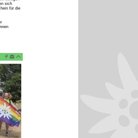
en sich
ein für die
r
innen