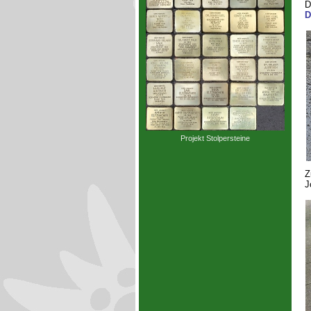
D
D
Projekt Stolpersteine
Z
J