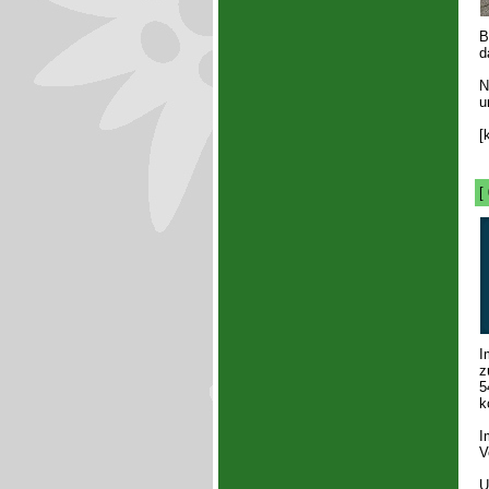
B
d
N
u
[
[
I
z
5
k
I
V
U