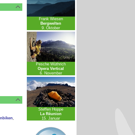
Frank Wiesen
Bergwelten
9. Oktober
Pesche Wüthrich
Opera Vertical
6. November
Steffen Hoppe
La Réunion
nbiken
,
15. Januar