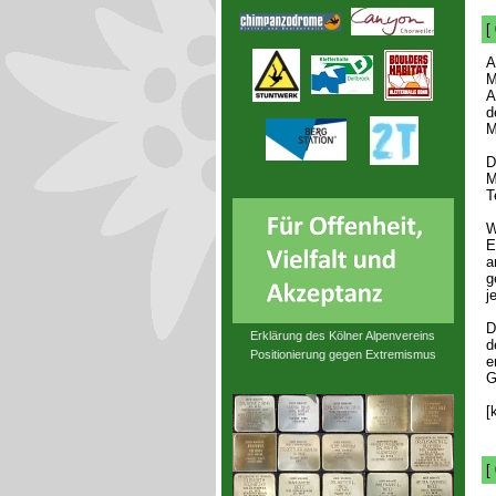
[
M
A
d
M
D
M
T
W
E
a
g
j
D
Erklärung des Kölner Alpenvereins
d
Positionierung gegen Extremismus
e
G
[
[