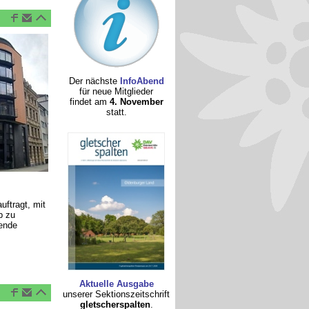
Der nächste
InfoAbend
für neue Mitglieder
findet am
4. November
statt.
uftragt, mit
b zu
dende
Aktuelle Ausgabe
unserer Sektionszeitschrift
gletscherspalten
.