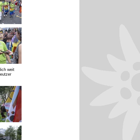
ich weit
eutzer