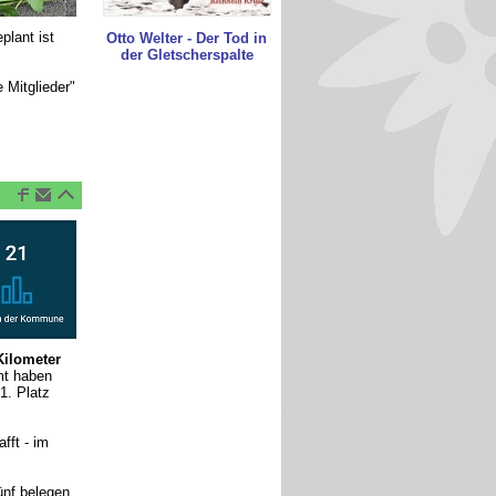
plant ist
Otto Welter - Der Tod in
der Gletscherspalte
 Mitglieder"
Kilometer
mt haben
1. Platz
fft - im
ünf belegen