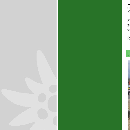
E
e
K
Z
z
e
[
[