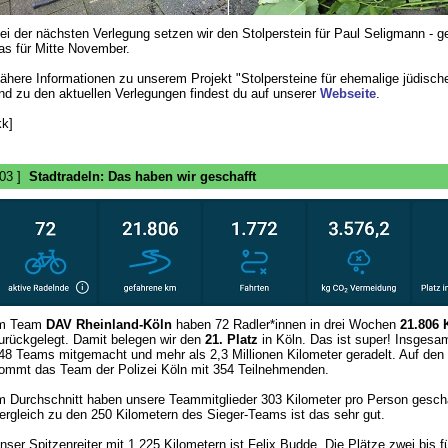
ei der nächsten Verlegung setzen wir den Stolperstein für Paul Seligmann - ge
as für Mitte November.
ähere Informationen zu unserem Projekt "Stolpersteine für ehemalige jüdische
nd zu den aktuellen Verlegungen findest du auf unserer
Webseite
.
kk]
 03 ]
Stadtradeln: Das haben wir geschafft
m Team
DAV Rheinland-Köln
haben 72 Radler*innen in drei Wochen
21.806 
urückgelegt. Damit belegen wir den
21. Platz
in Köln. Das ist super! Insgesa
48 Teams mitgemacht und mehr als 2,3 Millionen Kilometer geradelt. Auf den 
ommt das Team der Polizei Köln mit 354 Teilnehmenden.
m Durchschnitt haben unsere Teammitglieder 303 Kilometer pro Person gescha
ergleich zu den 250 Kilometern des Sieger-Teams ist das sehr gut.
nser Spitzenreiter mit 1.225 Kilometern ist Felix Budde. Die Plätze zwei bis f