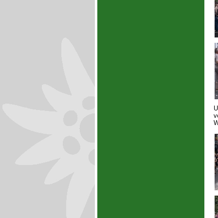
U
v
W