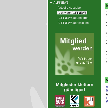
ALPI
N
EWS
I
A
ktuelle Ausgabe
Ar
c
hiv der ALPINEWS
[
[
ALPINEWS ab
o
nnieren
[
ALPINEWS a
b
bestellen
[
[
[
[
[
[
[
[
[
[
[
[
[
S
Mitglieder klettern
M
günstiger!
M
A
F
V