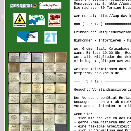
Monatsübersicht: http://www
Die nächsten 30 Termine htt
WAP-Portal: http://wap.dav-
=== [ 2 / 12 ] ============
Erinnerung: Mitgliederversa
Hinkommen - Informieren - M
Wo: Großer Saal, Kolpinhaus
Wann: Einlass 19:00 Uhr, Be
Wer: alle Mitglieder der Se
Mitbringen: gültigen DAV-Au
Weitere Informationen dazu 
http://mv.dav-koeln.de
=== [ 3 / 12 ] ============
Gesucht: Vorstandsassistent
Der Vorstand benötigt Entla
Deswegen suchen wir ab 01.0
Vorstandsassistenten in Tei
Wenn Sie:
- sich mit den Zielen des D
- gerne kommunizieren und o
- eine flexible Arbeitszeit
- sich in Verwaltung und Bü