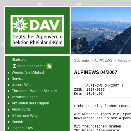
Startseite
Startseite
>
ALPINEWS
>
Archiv 
Mein Alpenverein
ALPINEWS 04/2007
Werden Sie Mitglied
Service
Unsere Werte
=== [ ALPINEWS 04/2007 ] ==
ISSN: 1617-0563
Ehrenamt - Werden Sie aktiv
Köln, 16.04.07
Veranstaltungen
===========================
Aktivitäten der Gruppen
Liebe Leserin, lieber Leser
Ausbildung
wir wünschen Ihnen viel Spa
Hütten und Wege
Newsletter des Kölner Alpen
Kontakt
Mit freundlichen Grüßen
Jugend JDAV
Ihr Kölner Alpenverein