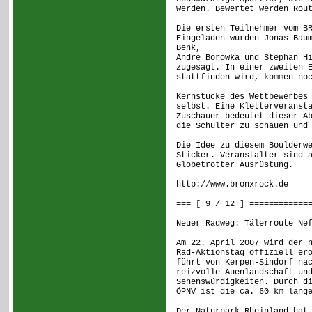
werden. Bewertet werden Rou
Die ersten Teilnehmer vom B
Eingeladen wurden Jonas Bau
Benk,
Andre Borowka und Stephan H
zugesagt. In einer zweiten 
stattfinden wird, kommen no
Kernstücke des Wettbewerbes
selbst. Eine Kletterveranst
Zuschauer bedeutet dieser A
die Schulter zu schauen und
Die Idee zu diesem Boulderw
Sticker. Veranstalter sind 
Globetrotter Ausrüstung.
http://www.bronxrock.de
=== [ 9 / 12 ] ============
Neuer Radweg: Tälerroute Ne
Am 22. April 2007 wird der 
Rad-Aktionstag offiziell er
führt von Kerpen-Sindorf na
reizvolle Auenlandschaft un
Sehenswürdigkeiten. Durch d
ÖPNV ist die ca. 60 km lang
Der Naturpark Rheinland hat