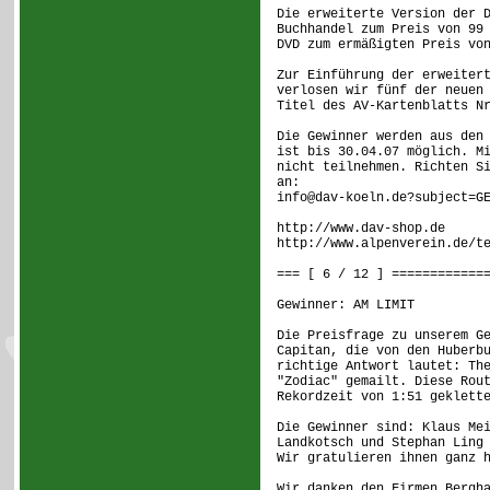
Die erweiterte Version der 
Buchhandel zum Preis von 99
DVD zum ermäßigten Preis vo
Zur Einführung der erweiter
verlosen wir fünf der neuen
Titel des AV-Kartenblatts N
Die Gewinner werden aus den
ist bis 30.04.07 möglich. M
nicht teilnehmen. Richten S
an:
info@dav-koeln.de?subject=G
http://www.dav-shop.de
http://www.alpenverein.de/t
=== [ 6 / 12 ] ============
Gewinner: AM LIMIT
Die Preisfrage zu unserem G
Capitan, die von den Huberb
richtige Antwort lautet: Th
"Zodiac" gemailt. Diese Rou
Rekordzeit von 1:51 geklett
Die Gewinner sind: Klaus Me
Landkotsch und Stephan Ling
Wir gratulieren ihnen ganz 
Wir danken den Firmen Bergh