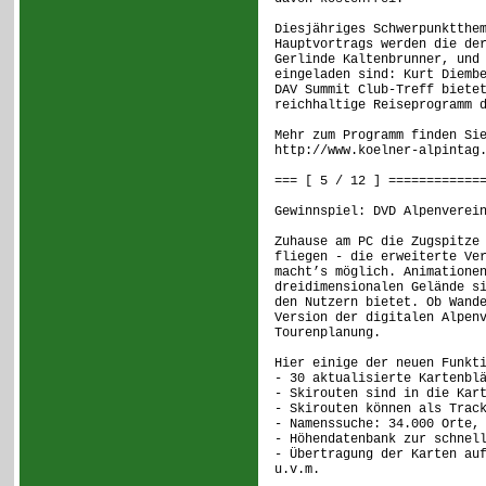
Diesjähriges Schwerpunktthe
Hauptvortrags werden die de
Gerlinde Kaltenbrunner, und
eingeladen sind: Kurt Diemb
DAV Summit Club-Treff biete
reichhaltige Reiseprogramm 
Mehr zum Programm finden Si
http://www.koelner-alpintag
=== [ 5 / 12 ] ============
Gewinnspiel: DVD Alpenverei
Zuhause am PC die Zugspitze
fliegen - die erweiterte Ve
macht’s möglich. Animatione
dreidimensionalen Gelände s
den Nutzern bietet. Ob Wand
Version der digitalen Alpen
Tourenplanung.
Hier einige der neuen Funkt
- 30 aktualisierte Kartenbl
- Skirouten sind in die Kar
- Skirouten können als Trac
- Namenssuche: 34.000 Orte,
- Höhendatenbank zur schnel
- Übertragung der Karten au
u.v.m.