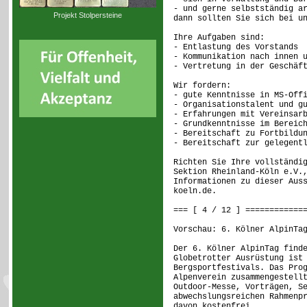
- und gerne selbstständig a
Projekt Stolpersteine
dann sollten Sie sich bei u
Ihre Aufgaben sind:
- Entlastung des Vorstands
- Kommunikation nach innen 
- Vertretung in der Geschäf
Wir fordern:
- gute Kenntnisse in MS-Off
- Organisationstalent und g
- Erfahrungen mit Vereinsar
- Grundkenntnisse im Bereic
- Bereitschaft zu Fortbildu
- Bereitschaft zur gelegent
Richten Sie Ihre vollständi
Sektion Rheinland-Köln e.V.
Informationen zu dieser Aus
koeln.de.
=== [ 4 / 12 ] ============
Vorschau: 6. Kölner AlpinTa
Der 6. Kölner AlpinTag find
Globetrotter Ausrüstung ist
Bergsportfestivals. Das Pro
Alpenverein zusammengestell
Outdoor-Messe, Vorträgen, S
abwechslungsreichen Rahmenp
davon kostenfrei.