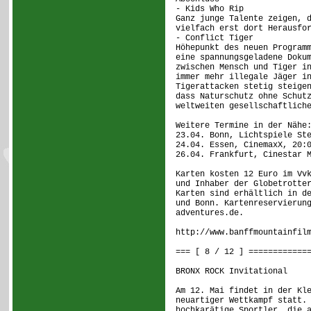
- Kids Who Rip
Ganz junge Talente zeigen, 
vielfach erst dort Herausfo
- Conflict Tiger
Höhepunkt des neuen Program
eine spannungsgeladene Doku
zwischen Mensch und Tiger i
immer mehr illegale Jäger i
Tigerattacken stetig steige
dass Naturschutz ohne Schut
weltweiten gesellschaftlich
Weitere Termine in der Nähe
23.04. Bonn, Lichtspiele St
24.04. Essen, CinemaxX, 20:
26.04. Frankfurt, Cinestar 
Karten kosten 12 Euro im Vv
und Inhaber der Globetrotte
Karten sind erhältlich in d
und Bonn. Kartenreservierun
adventures.de.
http://www.banffmountainfil
=== [ 8 / 12 ] ============
BRONX ROCK Invitational
Am 12. Mai findet in der Kl
neuartiger Wettkampf statt.
hochkarätige Sportler, die 