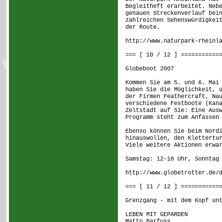
Begleitheft erarbeitet. Neb
genauen Streckenverlauf bei
zahlreichen Sehenswürdigkei
der Route.
http://www.naturpark-rheinl
=== [ 10 / 12 ] ===========
Globeboot 2007
Kommen Sie am 5. und 6. Mai
haben Sie die Möglichkeit, 
der Firmen Feathercraft, Na
verschiedene Festboote (Kan
Zeltstadt auf Sie: Eine Aus
Programm steht zum Anfassen
Ebenso können Sie beim Nord
hinauswollen, den Klettertu
Viele weitere Aktionen erwa
Samstag: 12-18 Uhr, Sonntag
http://www.globetrotter.de/
=== [ 11 / 12 ] ===========
Grenzgang - mit dem Kopf un
LEBEN MIT GEPARDEN
Matto Barfuss