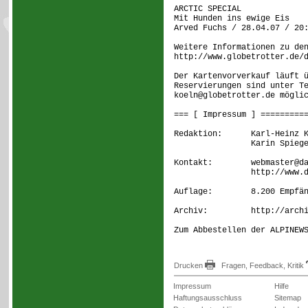
ARCTIC SPECIAL
Mit Hunden ins ewige Eis
Arved Fuchs / 28.04.07 / 20
Weitere Informationen zu de
http://www.globetrotter.de/
Der Kartenvorverkauf läuft 
Reservierungen sind unter T
koeln@globetrotter.de mögli
=== [ Impressum ] =========
Redaktion: Karl-Heinz Kub
Karin Spiege
Kontakt: webmaster@dav
http://www.dav-k
Auflage: 8.200 Empfän
Archiv: http://archiv.
Zum Abbestellen der ALPINEW
Drucken
Fragen, Feedback, Kritik
Impressum
Hilfe
Haftungsausschluss
Sitemap