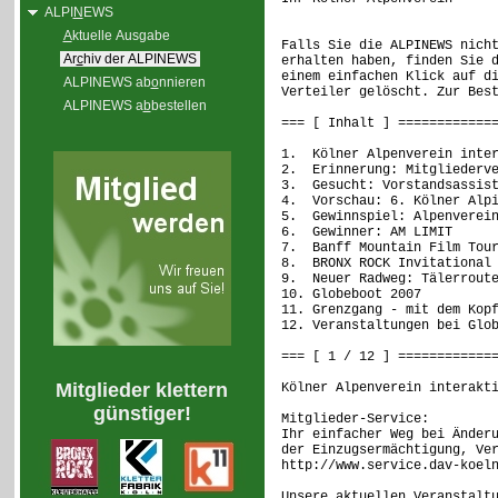
ALPI
N
EWS
A
ktuelle Ausgabe
Falls Sie die ALPINEWS nich
Ar
c
hiv der ALPINEWS
erhalten haben, finden Sie 
einem einfachen Klick auf d
ALPINEWS ab
o
nnieren
Verteiler gelöscht. Zur Bes
ALPINEWS a
b
bestellen
=== [ Inhalt ] ============
1. Kölner Alpenverein inter
2. Erinnerung: Mitgliederve
3. Gesucht: Vorstandsassist
4. Vorschau: 6. Kölner Alpi
5. Gewinnspiel: Alpenverein
6. Gewinner: AM LIMIT
7. Banff Mountain Film Tour
8. BRONX ROCK Invitational
9. Neuer Radweg: Tälerroute
10. Globeboot 2007
11. Grenzgang - mit dem Kop
12. Veranstaltungen bei Glo
=== [ 1 / 12 ] ============
Mitglieder klettern
Kölner Alpenverein interakt
günstiger!
Mitglieder-Service:
Ihr einfacher Weg bei Änder
der Einzugsermächtigung, Ve
http://www.service.dav-koel
Unsere aktuellen Veranstalt