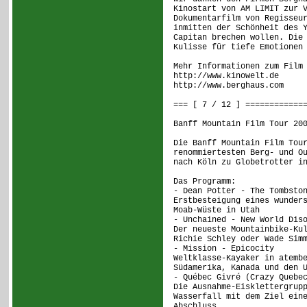
Kinostart von AM LIMIT zur 
Dokumentarfilm von Regisseu
inmitten der Schönheit des 
Capitan brechen wollen. Die
Kulisse für tiefe Emotionen
Mehr Informationen zum Film
http://www.kinowelt.de
http://www.berghaus.com
=== [ 7 / 12 ] ============
Banff Mountain Film Tour 20
Die Banff Mountain Film Tou
renommiertesten Berg- und O
nach Köln zu Globetrotter i
Das Programm:
- Dean Potter - The Tombsto
Erstbesteigung eines wunder
Moab-Wüste in Utah
- Unchained - New World Dis
Der neueste Mountainbike-Ku
Richie Schley oder Wade Sim
- Mission - Epicocity
Weltklasse-Kayaker in atemb
Südamerika, Kanada und den 
- Québec Givré (Crazy Quebe
Die Ausnahme-Eisklettergrup
Wasserfall mit dem Ziel ein
Abschluss