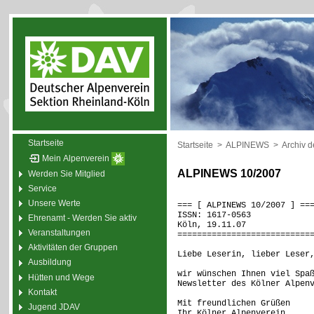
Startseite
Startseite
>
ALPINEWS
>
Archiv 
Mein Alpenverein
ALPINEWS 10/2007
Werden Sie Mitglied
Service
Unsere Werte
=== [ ALPINEWS 10/2007 ] ==
ISSN: 1617-0563
Ehrenamt - Werden Sie aktiv
Köln, 19.11.07
Veranstaltungen
===========================
Aktivitäten der Gruppen
Liebe Leserin, lieber Leser
Ausbildung
wir wünschen Ihnen viel Spa
Hütten und Wege
Newsletter des Kölner Alpen
Kontakt
Mit freundlichen Grüßen
Jugend JDAV
Ihr Kölner Alpenverein