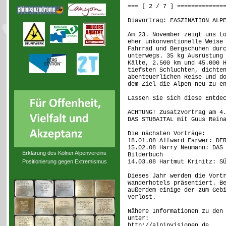
=== [ 2 / 7 ] =============
Diavortrag: FASZINATION ALP
Am 23. November zeigt uns L
eher unkonventionelle Weise
Fahrrad und Bergschuhen dur
unterwegs. 35 kg Ausrüstung
Kälte, 2.500 km und 45.000 
tiefsten Schluchten, dichte
abenteuerlichen Reise und d
dem Ziel die Alpen neu zu e
Lassen Sie sich diese Entde
ACHTUNG! Zusatzvortrag am 4
DAS STUBAITAL mit Guus Rein
Die nächsten Vorträge:
18.01.08 Alfward Farwer: DE
15.02.08 Harry Neumann: DAS
Erklärung des Kölner Alpenvereins
Bilderbuch
Positionierung gegen Extremismus
14.03.08 Hartmut Krinitz: S
Dieses Jahr werden die Vort
Wanderhotels präsentiert. B
außerdem einige der zum Geb
verlost.
Nähere Informationen zu den
unter:
http://alpinvisionen.de