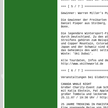
=== [ 5 / 7 ] =============
Gewinner: Warren Miller’s P
Die Gewinner der Freikarten
Daniel Pieper aus Stolberg,
Bonn.
Die legendäre Wintersport-F
durch Deutschland. Zu den a
Streifens gehören zum Beisp
und Copper Mountain, Colora
Japan und der Schweiz sind 
das Geheimnis des wohl selt
Wüste: 'Ski Dubai'.
Alle Tourdaten, Infos und d
http://www.skitheworld.de
=== [ 6 / 7 ] =============
Veranstaltungen bei Globetr
CANADA WHALE NIGHT
Großer Charity-Event zum Sc
mit Katja Ebstein, Pat Appl
großer Tombola und leckerem
25.11.07 / 19:30 Uhr / http
25 JAHRE TREKKING IN PAKIST
Eine spannende Reise von Sh