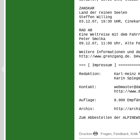
ZANSKAR
Land der reinen Seelen
Steffen Willing
03.12.07, 19:30 UHR, Cineka
RAD AB
Eine Weltreise mit dem Fahr
Peter Smolka
09.12.07, 11:00 Uhr, Alte F
Weitere Informationen und d
http://www.grenzgang.de. DA
=== [ Impressum ] =========
Redaktion: Karl-Heinz Kub
Karin Spiege
Kontakt: webmaster@dav
http://www.dav-k
Auflage: 8.900 Empfän
Archiv: http://archiv.
Zum Abbestellen der ALPINEW
Drucken
Fragen, Feedback, Kritik