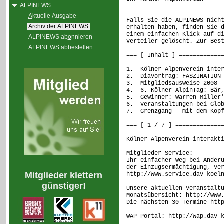
ALPI
N
EWS
A
ktuelle Ausgabe
Falls Sie die ALPINEWS nich
Ar
c
hiv der ALPINEWS
erhalten haben, finden Sie 
einem einfachen Klick auf d
ALPINEWS ab
o
nnieren
Verteiler gelöscht. Zur Bes
ALPINEWS a
b
bestellen
=== [ Inhalt ] ============
1. Kölner Alpenverein inter
2. Diavortrag: FASZINATION 
3. Mitgliedsausweise 2008
4. 6. Kölner AlpinTag: Bär,
5. Gewinner: Warren Miller’
6. Veranstaltungen bei Glob
7. Grenzgang - mit dem Kopf
=== [ 1 / 7 ] =============
Kölner Alpenverein interakt
Mitglieder-Service:
Ihr einfacher Weg bei Änder
der Einzugsermächtigung, Ve
Mitglieder klettern
http://www.service.dav-koel
günstiger!
Unsere aktuellen Veranstalt
Monatsübersicht: http://www
Die nächsten 30 Termine htt
WAP-Portal: http://wap.dav-