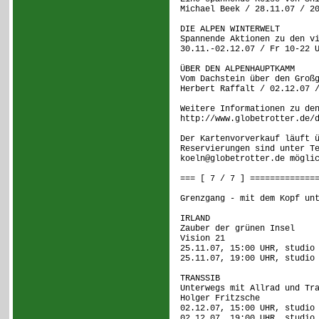
Michael Beek / 28.11.07 / 2
DIE ALPEN WINTERWELT
Spannende Aktionen zu den v
30.11.-02.12.07 / Fr 10-22 
ÜBER DEN ALPENHAUPTKAMM
Vom Dachstein über den Groß
Herbert Raffalt / 02.12.07 
Weitere Informationen zu de
http://www.globetrotter.de/
Der Kartenvorverkauf läuft 
Reservierungen sind unter T
koeln@globetrotter.de mögli
=== [ 7 / 7 ] =============
Grenzgang - mit dem Kopf un
IRLAND
Zauber der grünen Insel
Vision 21
25.11.07, 15:00 UHR, studio
25.11.07, 19:00 UHR, studio
TRANSSIB
Unterwegs mit Allrad und Tr
Holger Fritzsche
02.12.07, 15:00 UHR, studio
02.12.07, 19:00 UHR, studio