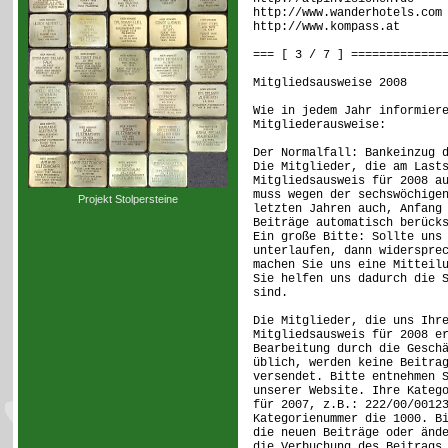
http://www.wanderhotels.com
http://www.kompass.at
=== [ 3 / 7 ] =============
Mitgliedsausweise 2008
Wie in jedem Jahr informier
Mitgliederausweise:
Der Normalfall: Bankeinzug 
Die Mitglieder, die am Last
Mitgliedsausweis für 2008 a
muss wegen der sechswöchige
Projekt Stolpersteine
letzten Jahren auch, Anfang
Beiträge automatisch berück
Ein große Bitte: Sollte uns
unterlaufen, dann widerspre
machen Sie uns eine Mitteil
Sie helfen uns dadurch die 
sind.
Die Mitglieder, die uns Ihr
Mitgliedsausweis für 2008 e
Bearbeitung durch die Gesch
üblich, werden keine Beitra
versendet. Bitte entnehmen 
unserer Website. Ihre Kateg
für 2007, z.B.: 222/00/0012
Kategorienummer die 1000. B
die neuen Beiträge oder änd
die Verbuchung des Beitrags