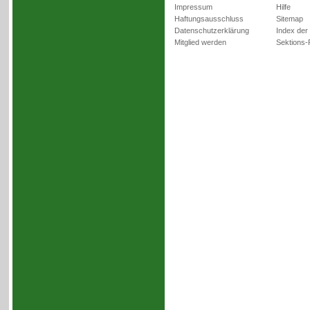
Impressum
Hilfe
Haftungsausschluss
Sitemap
Datenschutzerklärung
Index der
Mitglied werden
Sektions-