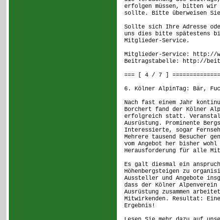
erfolgen müssen, bitten wir
sollte. Bitte überweisen Si
Sollte sich Ihre Adresse od
uns dies bitte spätestens b
Mitglieder-Service.
Mitglieder-Service: http://
Beitragstabelle: http://bei
=== [ 4 / 7 ] =============
6. Kölner AlpinTag: Bär, Fu
Nach fast einem Jahr kontin
Borchert fand der Kölner Al
erfolgreich statt. Veransta
Ausrüstung. Prominente Berg
Interessierte, sogar Fernse
Mehrere tausend Besucher ge
vom Angebot her bisher wohl
Herausforderung für alle Mi
Es galt diesmal ein anspruc
Höhenbergsteigen zu organis
Aussteller und Angebote ins
dass der Kölner Alpenverein
Ausrüstung zusammen arbeite
Mitwirkenden. Resultat: Ein
Ergebnis!
Lesen Sie mehr dazu auf uns