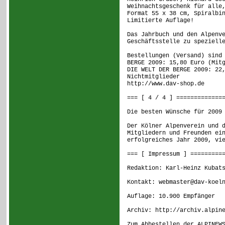
Weihnachtsgeschenk für alle
Format 55 x 38 cm, Spiralbi
Limitierte Auflage!
Das Jahrbuch und den Alpenv
Geschäftsstelle zu speziell
Bestellungen (Versand) sind
BERGE 2009: 15,80 Euro (Mit
DIE WELT DER BERGE 2009: 22
Nichtmitglieder
http://www.dav-shop.de
=== [ 4 / 4 ] =============
Die besten Wünsche für 2009
Der Kölner Alpenverein und 
Mitgliedern und Freunden ei
erfolgreiches Jahr 2009, vi
=== [ Impressum ] =========
Redaktion: Karl-Heinz Kubat
Kontakt: webmaster@dav-koel
Auflage: 10.900 Empfänger
Archiv: http://archiv.alpin
Zum Abbestellen der ALPINEW