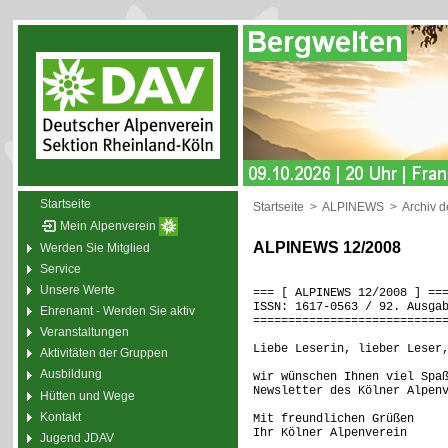
Startseite
Startseite
>
ALPINEWS
>
Archiv 
Mein Alpenverein
ALPINEWS 12/2008
Werden Sie Mitglied
Service
Unsere Werte
=== [ ALPINEWS 12/2008 ] ==
ISSN: 1617-0563 / 92. Ausga
Ehrenamt - Werden Sie aktiv
===========================
Veranstaltungen
Liebe Leserin, lieber Leser
Aktivitäten der Gruppen
Ausbildung
wir wünschen Ihnen viel Spa
Newsletter des Kölner Alpen
Hütten und Wege
Kontakt
Mit freundlichen Grüßen
Ihr Kölner Alpenverein
Jugend JDAV