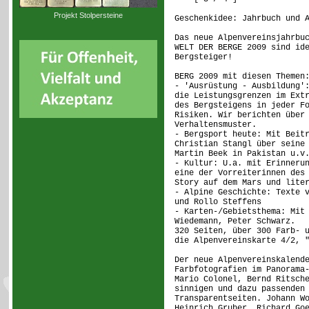
Projekt Stolpersteine
Geschenkidee: Jahrbuch und 
Das neue Alpenvereinsjahrbu
WELT DER BERGE 2009 sind id
Bergsteiger!
BERG 2009 mit diesen Themen
- 'Ausrüstung - Ausbildung'
die Leistungsgrenzen im Ext
des Bergsteigens in jeder F
Risiken. Wir berichten über
Verhaltensmuster.
- Bergsport heute: Mit Beit
Christian Stangl über seine
Martin Beek in Pakistan u.v
- Kultur: U.a. mit Erinneru
eine der Vorreiterinnen des
Story auf dem Mars und lite
- Alpine Geschichte: Texte 
und Rollo Steffens
- Karten-/Gebietsthema: Mit
Wiedemann, Peter Schwarz.
320 Seiten, über 300 Farb- 
die Alpenvereinskarte 4/2, 
Der neue Alpenvereinskalend
Farbfotografien im Panorama
Mario Colonel, Bernd Ritsch
sinnigen und dazu passenden
Transparentseiten. Johann W
Heinrich Gruber, Richard Go