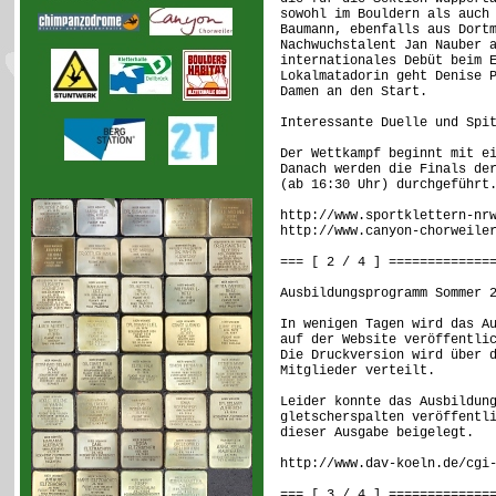
sowohl im Bouldern als auch
Baumann, ebenfalls aus Dort
Nachwuchstalent Jan Nauber 
internationales Debüt beim 
Lokalmatadorin geht Denise 
Damen an den Start.
Interessante Duelle und Spi
Der Wettkampf beginnt mit e
Danach werden die Finals de
(ab 16:30 Uhr) durchgeführt
http://www.sportklettern-nr
http://www.canyon-chorweile
=== [ 2 / 4 ] =============
Ausbildungsprogramm Sommer 
In wenigen Tagen wird das A
auf der Website veröffentli
Die Druckversion wird über 
Mitglieder verteilt.
Leider konnte das Ausbildun
gletscherspalten veröffentl
dieser Ausgabe beigelegt.
http://www.dav-koeln.de/cgi
=== [ 3 / 4 ] =============