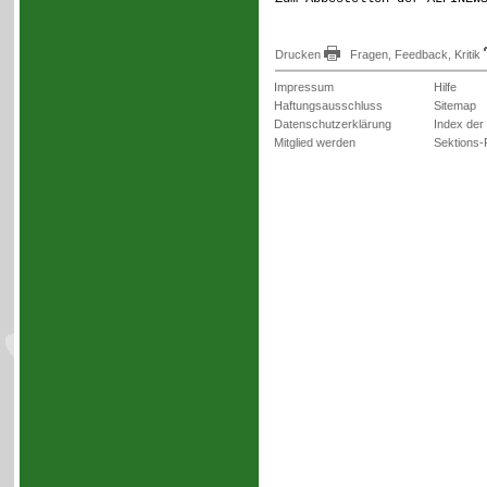
Drucken
Fragen, Feedback, Kritik
Impressum
Hilfe
Haftungsausschluss
Sitemap
Datenschutzerklärung
Index der
Mitglied werden
Sektions-