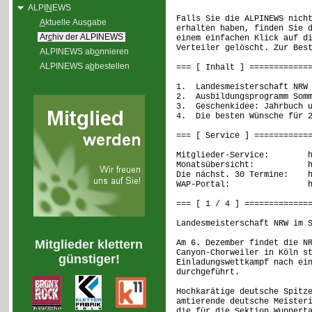
ALPI
N
EWS
Falls Sie die ALPINEWS nich
A
ktuelle Ausgabe
erhalten haben, finden Sie 
Ar
c
hiv der ALPINEWS
einem einfachen Klick auf d
Verteiler gelöscht. Zur Bes
ALPINEWS ab
o
nnieren
ALPINEWS a
b
bestellen
=== [ Inhalt ] ============
1. Landesmeisterschaft NRW 
2. Ausbildungsprogramm Somm
3. Geschenkidee: Jahrbuch u
4. Die besten Wünsche für 2
=== [ Service ] ===========
Mitglieder-Service: http
Monatsübersicht: http:
Die nächst. 30 Termine: ht
WAP-Portal: http://
=== [ 1 / 4 ] =============
Landesmeisterschaft NRW im 
Mitglieder klettern
Am 6. Dezember findet die N
Canyon-Chorweiler in Köln s
günstiger!
Einladungswettkampf nach ei
durchgeführt.
Hochkarätige deutsche Spitz
amtierende deutsche Meister
die für die Sektion Wuppert