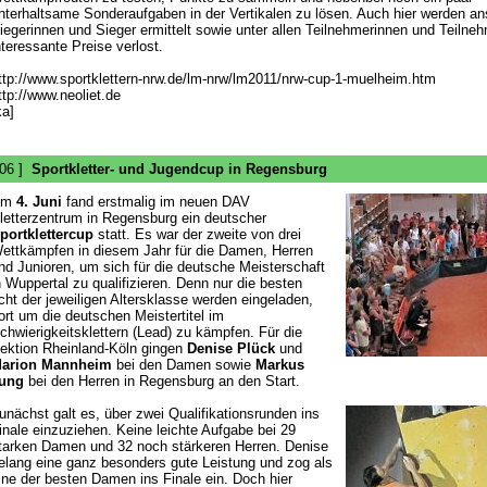
nterhaltsame Sonderaufgaben in der Vertikalen zu lösen. Auch hier werden a
iegerinnen und Sieger ermittelt sowie unter allen Teilnehmerinnen und Teilne
nteressante Preise verlost.
ttp://www.sportklettern-nrw.de/lm-nrw/lm2011/nrw-cup-1-muelheim.htm
ttp://www.neoliet.de
ka]
 06 ]
Sportkletter- und Jugendcup in Regensburg
Am
4. Juni
fand erstmalig im neuen DAV
letterzentrum in Regensburg ein deutscher
portklettercup
statt. Es war der zweite von drei
ettkämpfen in diesem Jahr für die Damen, Herren
nd Junioren, um sich für die deutsche Meisterschaft
n Wuppertal zu qualifizieren. Denn nur die besten
cht der jeweiligen Altersklasse werden eingeladen,
ort um die deutschen Meistertitel im
chwierigkeitsklettern (Lead) zu kämpfen. Für die
ektion Rheinland-Köln gingen
Denise Plück
und
arion Mannheim
bei den Damen sowie
Markus
ung
bei den Herren in Regensburg an den Start.
unächst galt es, über zwei Qualifikationsrunden ins
inale einzuziehen. Keine leichte Aufgabe bei 29
tarken Damen und 32 noch stärkeren Herren. Denise
elang eine ganz besonders gute Leistung und zog als
ine der besten Damen ins Finale ein. Doch hier