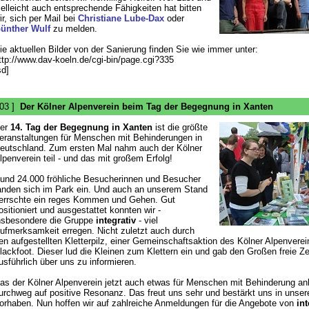
ielleicht auch entsprechende Fähigkeiten hat bitten
ir, sich per Mail bei
Christiane Lube-Dax
oder
ünther Wulf
zu melden.
ie aktuellen Bilder von der Sanierung finden Sie wie immer unter:
ttp://www.dav-koeln.de/cgi-bin/page.cgi?335
sd]
 03 ]
Der Kölner Alpenverein beim Tag der Begegnung in Xanten
er
14. Tag der Begegnung in Xanten
ist die größte
eranstaltungen für Menschen mit Behinderungen in
eutschland. Zum ersten Mal nahm auch der Kölner
lpenverein teil - und das mit großem Erfolg!
und 24.000 fröhliche Besucherinnen und Besucher
anden sich im Park ein. Und auch an unserem Stand
errschte ein reges Kommen und Gehen. Gut
ositioniert und ausgestattet konnten wir -
nsbesondere die Gruppe
integrativ
- viel
ufmerksamkeit erregen. Nicht zuletzt auch durch
en aufgestellten Kletterpilz, einer Gemeinschaftsaktion des Kölner Alpenvere
lackfoot. Dieser lud die Kleinen zum Klettern ein und gab den Großen freie Zei
usführlich über uns zu informieren.
as der Kölner Alpenverein jetzt auch etwas für Menschen mit Behinderung anb
urchweg auf positive Resonanz. Das freut uns sehr und bestärkt uns in unse
orhaben. Nun hoffen wir auf zahlreiche Anmeldungen für die Angebote von
int