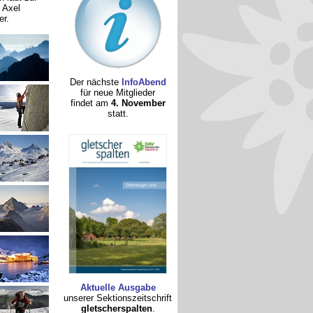
 Axel
er.
Der nächste
InfoAbend
für neue Mitglieder
findet am
4. November
statt.
Aktuelle Ausgabe
unserer Sektionszeitschrift
gletscherspalten
.