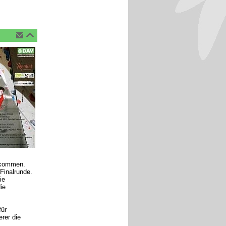
bekommen.
Finalrunde.
ie
ie
ür
erer die