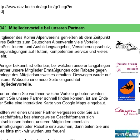
ttp://www.dav-koeln.de/cgi-bin/gr1.cgi?iv
sd]
 04 ]
Mitgliedervorteile bei unseren Partnern
itglieder des Kölner Alpenvereins genießen ab dem Zeitpunkt
hres Beitritts zum Deutschen Alpenverein viele Vorteile:
roßes Touren- und Ausbildungsangebot, Versicherungsschutz,
ergünstigungen auf Hütten, kompetenten Service und vieles
ehr.
eniger bekannt ist offenbar, bei welchen unserer langjährigen
artner unsere Mitglieder Ermäßigungen oder Rabatte gegen
orlage des Mitgliedsausweises erhalten. Deswegen wurde auf
nserer Webseite eine neue Seite eingerichtet:
itgliedervorteile
.
ort erfahren Sie wo Ihnen welche Vorteile geboten werden.
amit Sie unsere Partner schnell finden können, ist am Ende
er Seite eine interaktive Karte von Google Maps eingebaut.
ollten wir einen unserer Partner vergessen oder Sie als
eschäftsfrau beziehungsweise Geschäftsmann sich
ntschlossen haben, unseren Mitgliedern ebenfalls
rmäßigungen oder Rabatte einzuräumen, dann teilen Sie uns
ies bitte mit - wir würden uns freuen!