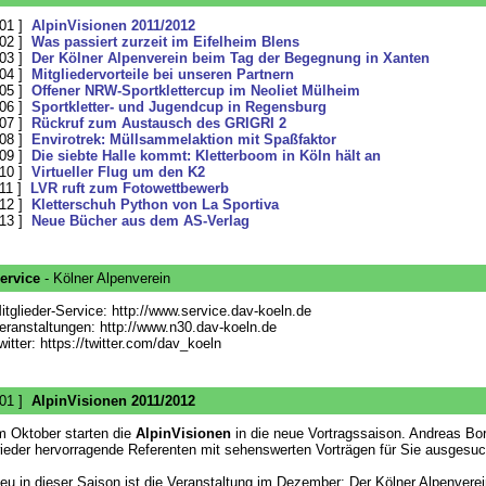
 01 ]
AlpinVisionen 2011/2012
 02 ]
Was passiert zurzeit im Eifelheim Blens
 03 ]
Der Kölner Alpenverein beim Tag der Begegnung in Xanten
 04 ]
Mitgliedervorteile bei unseren Partnern
 05 ]
Offener NRW-Sportklettercup im Neoliet Mülheim
 06 ]
Sportkletter- und Jugendcup in Regensburg
 07 ]
Rückruf zum Austausch des GRIGRI 2
 08 ]
Envirotrek: Müllsammelaktion mit Spaßfaktor
 09 ]
Die siebte Halle kommt: Kletterboom in Köln hält an
 10 ]
Virtueller Flug um den K2
 11 ]
LVR ruft zum Fotowettbewerb
 12 ]
Kletterschuh Python von La Sportiva
 13 ]
Neue Bücher aus dem AS-Verlag
ervice
- Kölner Alpenverein
itglieder-Service: http://www.service.dav-koeln.de
eranstaltungen: http://www.n30.dav-koeln.de
witter: https://twitter.com/dav_koeln
 01 ]
AlpinVisionen 2011/2012
m Oktober starten die
AlpinVisionen
in die neue Vortragssaison. Andreas Bor
ieder hervorragende Referenten mit sehenswerten Vorträgen für Sie ausgesuc
eu in dieser Saison ist die Veranstaltung im Dezember: Der Kölner Alpenverein