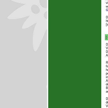
v
w
G
D
h
[
[
D
V
D
A
R
f
h
p
i
A
d
B
a
D
d
V