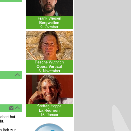
Frank Wiesen
Bergwelten
9. Oktober
Pesche Wüthrich
Opera Vertical
6. November
Steffen Hoppe
La Réunion
15. Januar
chert hat
ht.
 lädt zur