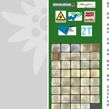
g
V
D
a
A
a
i
G
a
G
a
a
i
B
a
D
S
V
F
A
W