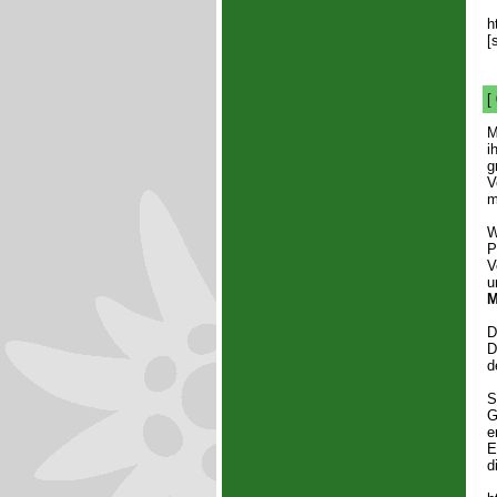
h
[
[
M
i
g
V
m
W
P
V
u
M
D
D
d
S
G
e
E
d