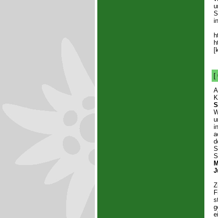
u
S
i
h
h
[
[
K
S
W
u
i
a
d
S
S
M
J
Z
F
s
g
e