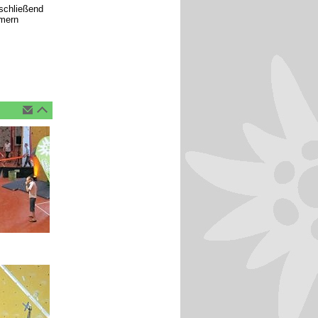
nschließend
hmern