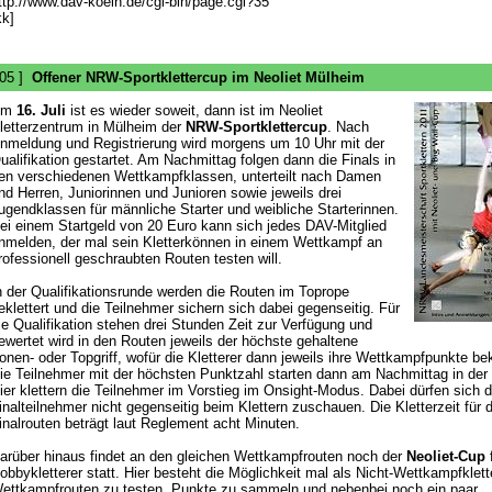
ttp://www.dav-koeln.de/cgi-bin/page.cgi?35
kk]
 05 ]
Offener NRW-Sportklettercup im Neoliet Mülheim
Am
16. Juli
ist es wieder soweit, dann ist im Neoliet
letterzentrum in Mülheim der
NRW-Sportklettercup
. Nach
nmeldung und Registrierung wird morgens um 10 Uhr mit der
ualifikation gestartet. Am Nachmittag folgen dann die Finals in
en verschiedenen Wettkampfklassen, unterteilt nach Damen
nd Herren, Juniorinnen und Junioren sowie jeweils drei
ugendklassen für männliche Starter und weibliche Starterinnen.
ei einem Startgeld von 20 Euro kann sich jedes DAV-Mitglied
nmelden, der mal sein Kletterkönnen in einem Wettkampf an
rofessionell geschraubten Routen testen will.
n der Qualifikationsrunde werden die Routen im Toprope
eklettert und die Teilnehmer sichern sich dabei gegenseitig. Für
ie Qualifikation stehen drei Stunden Zeit zur Verfügung und
ewertet wird in den Routen jeweils der höchste gehaltene
onen- oder Topgriff, wofür die Kletterer dann jeweils ihre Wettkampfpunkte 
ie Teilnehmer mit der höchsten Punktzahl starten dann am Nachmittag in der 
ier klettern die Teilnehmer im Vorstieg im Onsight-Modus. Dabei dürfen sich d
inalteilnehmer nicht gegenseitig beim Klettern zuschauen. Die Kletterzeit für d
inalrouten beträgt laut Reglement acht Minuten.
arüber hinaus findet an den gleichen Wettkampfrouten noch der
Neoliet-Cup
f
obbykletterer statt. Hier besteht die Möglichkeit mal als Nicht-Wettkampfklett
ettkampfrouten zu testen, Punkte zu sammeln und nebenbei noch ein paar