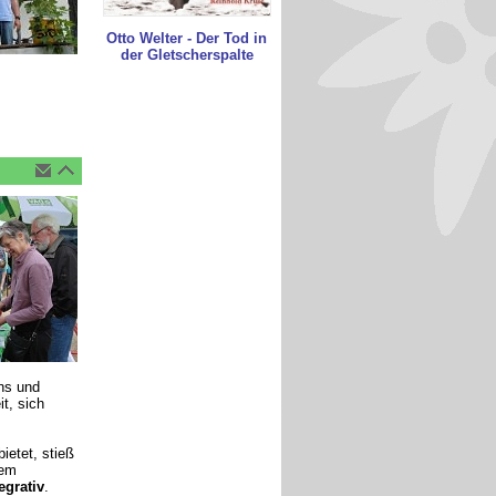
Otto Welter - Der Tod in
der Gletscherspalte
ins und
t, sich
ietet, stieß
rem
egrativ
.