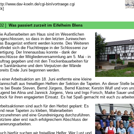
ttp://www.dav-koeln.de/cgi-bin/vortraege.cgi
kk]
 02 ]
Was passiert zurzeit im Eifelheim Blens
ie Außenarbeiten am Haus sind im Wesentlichen
bgeschlossen, so dass in den letzten Juniwochen
as Baugerüst entfernt werden konnte. Des Weiteren
efindet sich die Fluchttreppe in der Schlosserei zur
ertigung. Der Innenausbau konnte - dank der
eschlüsse der Mitgliederversammlung am 5. Mai - in
uftrag gegeben und mit den Trockenbauarbeiten für
ie Sanitärräume und dem Verputzen der Wände
ereits Ende Juni begonnen werden.
n einer Arbeitsaktion am 18. Juni entfernte eine kleine
annschaft aus freiwilligen Helfern der Sektion die Tapeten. An dieser Stelle 
ns bei Beate Steven, Bernd Jürgens, Bernd Kästner, Kerstin Wulf und von un
ugend bei Alina und Jannick Jürgens, Vera und Ingo Forsch, Maike Sauer und
tock für ihren engagierten Einsatz. Es hat Spaß gemacht mit euch zu arbeite
rbeitsaktionen sind auch für den Herbst geplant: Es
ind neue Tapeten zu kleben, Malerarbeiten
orzunehmen und eine Grundreinigung durchzuführen.
etztere aber erst nach erfolgreichem Abschluss der
anierungsarbeiten.
uch hierfür suchen wir freiwillige Helfer. Wer Lust und