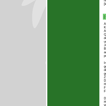
h
[
[
K
A
Q
d
u
J
B
a
p
I
g
d
g
Z
D
H
F
F
D
H
W