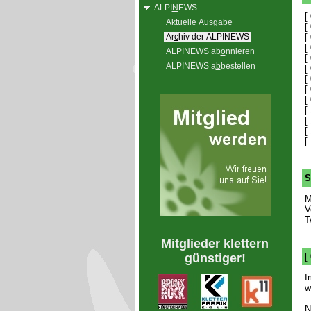
ALPI
N
EWS
[
A
ktuelle Ausgabe
[
Ar
c
hiv der ALPINEWS
[
[
ALPINEWS ab
o
nnieren
[
ALPINEWS a
b
bestellen
[
[
[
[
[
[
[
[
S
M
V
T
Mitglieder klettern
günstiger!
[
I
w
N