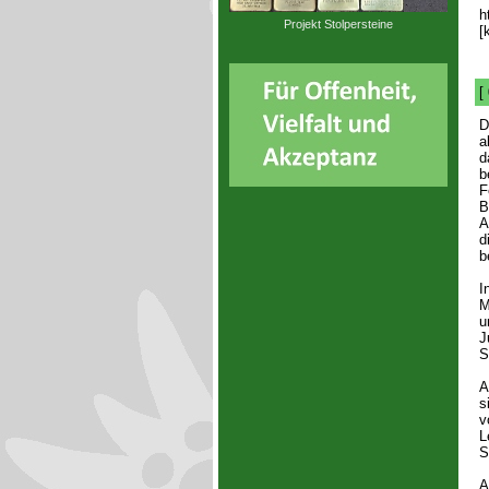
h
Projekt Stolpersteine
[
[
D
a
d
b
F
B
A
d
b
I
M
u
J
S
A
s
v
L
S
A