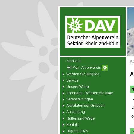
Startseite
St
Mein Alpenverein
A
Werden Sie Mitglied
Service
Unsere Werte
N
Ehrenamt - Werden Sie aktiv
I
Veranstaltungen
Aktivitäten der Gruppen
L
Ausbildung
d
Hütten und Wege
Kontakt
Jugend JDAV
I