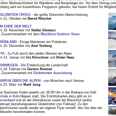
roßen Weihnachtsfeier für Wanderer und Bergsteiger ein. Vor dem Vortrag von
orberg wird ein kostenfreies Programm geboten, bei freiem Eintritt für Mitglied
OLOMITEN CROSS
- die große Dolomiten-Überschreitung
m 21. Oktober mit
Bernd Ritschel
M ENDE DER WELT
m 19. November mit
Stefan Glowacz
n Zusammenarbeit mit dem
Blackfoot Outdoor Store
RÖNLAND
- Eisige Abenteuer am Polarkreis
m 10. Dezember mit
Axel Vorberg
TA
- Zu Fuß durch den wilden Westen der Alpen
m 13. Januar mit
Iris Kürschner
und
Dieter Haas
NORWEGEN
- Die Entdeckung der Landschaft
m 24. Februar mit
Gereon Roemer
n Zusammenarbeit mit
Globetrotter Ausrüstung
ARFUß ÜBER DIE ALPEN
- von München nach Verona
m 23. März mit
Martl Jung
ie Diashows finden jeweils um 20:00 Uhr in der Barbara-von-Sell-
chule in Köln-Nippes statt. Die Eintrittskarten dazu gibt es im
orverkauf
und an der Abendkasse sowie bei Blackfoot (außer
ebruar) beziehungsweise Globetrotter (nur Februar). Zu den
lpinVisionen wurde wieder ein eigener Flyer erstellt, den Sie über die
ebseite herunterladen können.