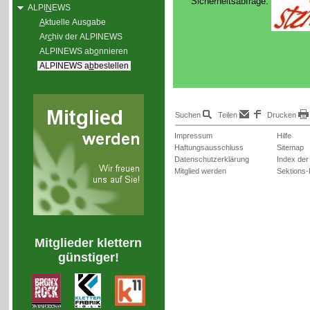
Sicherheitsabfrage:
ALPI
N
EWS
A
ktuelle Ausgabe
Ar
c
hiv der ALPINEWS
ALPINEWS ab
o
nnieren
ALPINEWS a
b
bestellen
Suchen
Teilen
Drucken
Impressum
Hilfe
Haftungsausschluss
Sitemap
Datenschutzerklärung
Index der
Mitglied werden
Sektions-
Mitglieder klettern
günstiger!