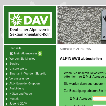
Startseite
Startseite
>
ALPINEWS
Mein Alpenverein
ALPINEWS abbestellen
Werden Sie Mitglied
Service
Unsere Werte
Wenn Sie unseren Newsletter
Ehrenamt - Werden Sie aktiv
bitte hier Ihre E-Mail-Adresse e
Veranstaltungen
Sie werden dann aus unserem
Aktivitäten der Gruppen
Ausbildung
Zur Bestätigung erhalten Sie 
Hütten und Wege
E-Mail-Adresse:
Kontakt
Jugend JDAV