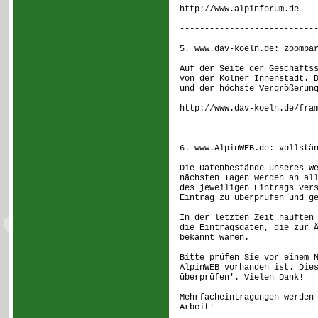
http://www.alpinforum.de
---------------------------
5. www.dav-koeln.de: zoomba
Auf der Seite der Geschäfts
von der Kölner Innenstadt. 
und der höchste Vergrößerun
http://www.dav-koeln.de/fra
---------------------------
6. www.AlpinWEB.de: vollstä
Die Datenbestände unseres W
nächsten Tagen werden an al
des jeweiligen Eintrags ver
Eintrag zu überprüfen und g
In der letzten Zeit häuften
die Eintragsdaten, die zur 
bekannt waren.
Bitte prüfen Sie vor einem 
AlpinWEB vorhanden ist. Die
überprüfen'. Vielen Dank!
Mehrfacheintragungen werden
Arbeit!