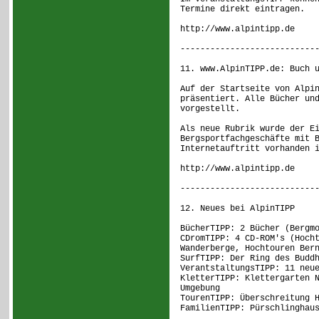
Termine direkt eintragen.
http://www.alpintipp.de
---------------------------
11. www.AlpinTIPP.de: Buch 
Auf der Startseite von Alpi
präsentiert. Alle Bücher un
vorgestellt.
Als neue Rubrik wurde der E
Bergsportfachgeschäfte mit 
Internetauftritt vorhanden 
http://www.alpintipp.de
---------------------------
12. Neues bei AlpinTIPP
BücherTIPP: 2 Bücher (Bergm
CDromTIPP: 4 CD-ROM's (Hoch
Wanderberge, Hochtouren Ber
SurfTIPP: Der Ring des Budd
VerantstaltungsTIPP: 11 neu
KletterTIPP: Klettergarten 
Umgebung
TourenTIPP: Überschreitung 
FamilienTIPP: Pürschlinghau