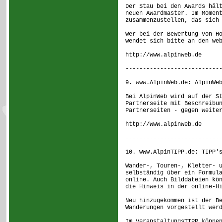
Der Stau bei den Awards häl
neuen Awardmaster. Im Momen
zusammenzustellen, das sich
Wer bei der Bewertung von H
wendet sich bitte an den we
http://www.alpinweb.de
---------------------------
9. www.AlpinWeb.de: AlpinWe
Bei AlpinWeb wird auf der S
Partnerseite mit Beschreibu
Partnerseiten - gegen weite
http://www.alpinweb.de
---------------------------
10. www.AlpinTIPP.de: TIPP'
Wander-, Touren-, Kletter- 
selbständig über ein Formul
online. Auch Bilddateien kö
die Hinweis in der online-H
Neu hinzugekommen ist der B
Wanderungen vorgestellt wer
Im VeranstaltungsTIPP könne