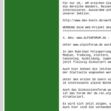
Für nur 29,- DM ereichen Si
die Bereiche Wandern, Reise
interessieren. Ausserdem un
unserer Sektion.
http://www.dav-koeln.de/wer
WERBUNG beim Web-Projekt de
===========================
4. Neu: www.ALPINFORUM.de -
Unter www.alpinforum.de wur
In den Rubriken Felssperrun
Medien, Trekking, Klettern,
Canyoning, Ausbildung, Juge
jetzt fleissig diskutiert w
Auch hier können die letzte
der Startseite angesehen we
Unter den ersten 50 Usern v
10 interessante alpine Büch
Auch das Diskussionsforum w
ist das Forum der de.rec.al
strukturiert.
Es wird sich jetzt zeigen, 
Auch hier sind die vorhande