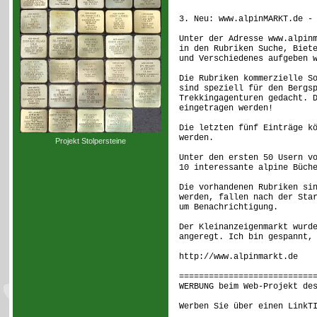
3. Neu: www.alpinMARKT.de -
Unter der Adresse www.alpin
in den Rubriken Suche, Biet
und Verschiedenes aufgeben 
Die Rubriken kommerzielle S
sind speziell für den Bergs
Trekkingagenturen gedacht. 
eingetragen werden!
Die letzten fünf Einträge k
werden.
Projekt Stolpersteine
Unter den ersten 50 Usern v
10 interessante alpine Büch
Die vorhandenen Rubriken si
werden, fallen nach der Sta
um Benachrichtigung.
Der Kleinanzeigenmarkt wurd
angeregt. Ich bin gespannt,
http://www.alpinmarkt.de
===========================
WERBUNG beim Web-Projekt de
Werben Sie über einen LinkT