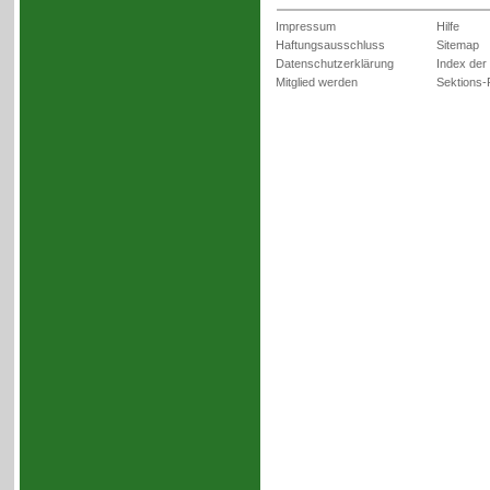
Impressum
Hilfe
Haftungsausschluss
Sitemap
Datenschutzerklärung
Index der
Mitglied werden
Sektions-