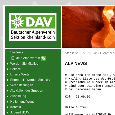
Startseite
Startseite
>
ALPINEWS
>
Archiv 
Mein Alpenverein
ALPINEWS
Werden Sie Mitglied
Service
Unsere Werte
# Sie erhalten diese Mail, 
# Mailing-Liste des Web-Pro
Ehrenamt - Werden Sie aktiv
# Rheinland-Köln oder in Al
Veranstaltungen
# sind oder bei einem unser
# teilgenommen haben.
Aktivitäten der Gruppen
Ausbildung
Köln, 25.09.00
Hütten und Wege
Kontakt
Hallo Surfer,
Jugend JDAV
willkommen bei ALPINEWS Nr.