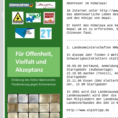
Abenteuer im Himalaya!
Im Internet unter http://ww
das abenteuerliche Leben de
und des Königs von Nepal.
Er kennt das Himalaya wie k
Nepal um es zu erforschen, 
Chinesen fand.
---------------------------
2. Landesmeisterschaften NR
In diesem Jahr finden 3 Wet
Schwierigkeitsklettern stat
30.09.00 Dortmund, Anmeldun
Startgebühr (Außenanlage)
22.10.00 Aachen (Tovoli), A
Startgebühr
Erklärung des Kölner Alpenvereins
25.11.00 Essen (DAV Kletter
Positionierung gegen Extremismus
Uhr, 15 DM Startgebühr
In 2001 wird die Landesausw
Landesauswahl wird über die
Den Mitgliedern der Landesa
Landesverbandes des DAV in 
http://www.alpintipp.de
---------------------------