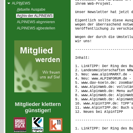
ALPI
N
EWS
ihrem Web-Projekt.
A
ktuelle Ausgabe
Unser Newsletter hat jetzt 
Ar
c
hiv der ALPINEWS
Eigentlich sollte diese Aus
ALPINEWS ab
o
nnieren
wegen der überraschend notw
ALPINEWS a
b
bestellen
Veröffentlichung zu verschi
Wegen der durch die Umstell
wir uns!
---------------------------
Inhalt:
1. LinkTIPP: Der Ring des B
2. Landesmeisterschaften NR
3. Neu: www.alpinMARKT.de -
4. Neu: www.ALPINFORUM.de -
5. www.dav-koeln.de: zoomba
6. www.AlpinWeb.de: vollstä
7. www.AlpinWeb.de: Menu au
8. www.AlpinWeb.de: AlpinWe
9. www.AlpinWeb.de: AlpinWe
Mitglieder klettern
10. www.AlpinTIPP.de: TIPP'
11. www.AlpinTIPP.de: Buch 
günstiger!
12. Neues bei AlpinTIPP
---------------------------
1. LinkTIPP: Der Ring des B