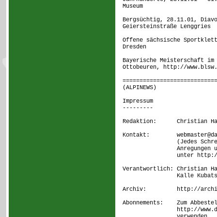
Museum
Bergsüchtig, 28.11.01, Diav
Geiersteinstraße Lenggries
Offene sächsische Sportklet
Dresden
Bayerische Meisterschaft im
Ottobeuren, http://www.blsw
===========================
(ALPINEWS)
Impressum
---------
Redaktion: Christian Hage
Kontakt: webmaster@dav
(Jedes Schreiben w
Anregungen und Kriti
unter http://www.a
Verantwortlich: Christian H
Kalle Kubatschka 
Archiv: http://archiv.
Abonnements: Zum Abbestell
http://www.dav-koeln
verwenden.