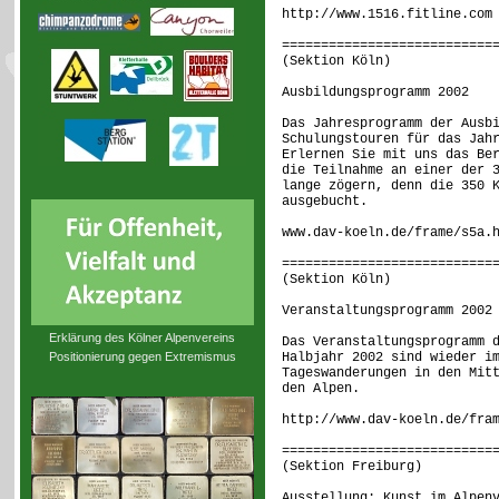
http://www.1516.fitline.com
===========================
(Sektion Köln)
Ausbildungsprogramm 2002
Das Jahresprogramm der Ausb
Schulungstouren für das Jah
Erlernen Sie mit uns das Be
die Teilnahme an einer der 
lange zögern, denn die 350 
ausgebucht.
www.dav-koeln.de/frame/s5a.
===========================
(Sektion Köln)
Veranstaltungsprogramm 2002
Erklärung des Kölner Alpenvereins
Das Veranstaltungsprogramm 
Positionierung gegen Extremismus
Halbjahr 2002 sind wieder i
Tageswanderungen in den Mit
den Alpen.
http://www.dav-koeln.de/fra
===========================
(Sektion Freibur
Ausstellung: Kunst im Alpen