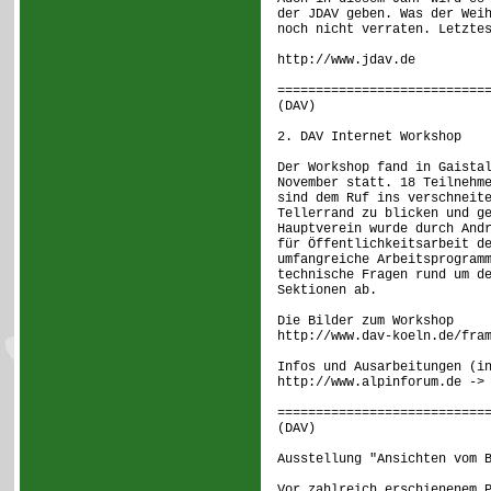
der JDAV geben. Was der Wei
noch nicht verraten. Letzte
http://www.jdav.de
===========================
(DAV) [ 8
2. DAV Internet Workshop
Der Workshop fand in Gaista
November statt. 18 Teilnehm
sind dem Ruf ins verschneit
Tellerrand zu blicken und g
Hauptverein wurde durch And
für Öffentlichkeitsarbeit d
umfangreiche Arbeitsprogram
technische Fragen rund um d
Sektionen ab.
Die Bilder zum Workshop
http://www.dav-koeln.de/fra
Infos und Ausarbeitungen (i
http://www.alpinforum.de ->
===========================
(DAV) [ 9
Ausstellung "Ansichten vom 
Vor zahlreich erschienenem 