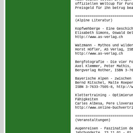
offiziellen Weltcup für Fur
Preisgeld für ihn betrug be
===========================
(Alpine Literatur
Kopfwehberge - Eine Geschic
Elisabeth Simons, Oswald Oe
http://www.as-verlag.ch
Watzmann - Mythos und wilde
Horst Höfler, AS Verlag, IS
http://www.as-verlag.ch
Bergfotografie - Die vier F
Axel Klemmer, Peter Mathis,
Bergverlag Rother, ISBN 3-7
Bayerische Alpen - zwischen
Bernd Ritschel, Malte Roepe
ISBN 3-7633-7505-8, http://
Klettertraining - Optimieru
Fähigkeiten
Carles Albesa, Pere Llovera
http://www.online-buchvertr
===========================
(Veranstaltungen
Augenreisen - Faszination d
Jahrhunderte, 23.11.01 - 01