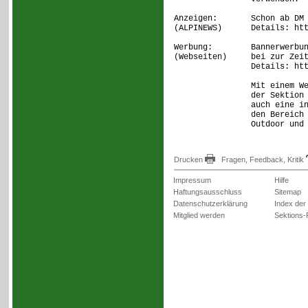
Anzeigen: Schon ab DM 39,
(ALPINEWS) Details: http:
Werbung: Bannerwerbung s
(Webseiten) bei zur Zeit c
Details: http://www.
Mit einem Werbebanner
der Sektion Rheinlan
auch eine interessier
den Bereich Wandern, 
Outdoor und Skilauf 
Drucken
Fragen, Feedback, Kritik
Impressum
Hilfe
Haftungsausschluss
Sitemap
Datenschutzerklärung
Index der
Mitglied werden
Sektions-