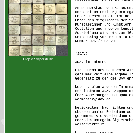
Am Donnerstag, den 6. Dezem
der Sektion Freiburg-Breisg
unter diesem Titel eröffnet
Unter den Mitgliedern der S
Künstlerinnen und Künstlern
Gestalten und anderen künst
Ausstellung wird bis zum 16
und Sonntag von 10 bis 18 U
Nummer 0761/3 08 20.
===========================
(JDAV) [ 
Projekt Stolpersteine
JDAV im Internet
Die Jugend des Deutschen Al
geraumer Zeit eine eigene I
Gegensatz zu der des DAV eh
Neben vielen anderen Inform
erreichbaren JDAV Gruppen d
Über Anmeldungen und Update
webmaster@jdav.de.
Neuigkeiten, Nachrichten un
überregionaler Bedeutung we
genommen. Sie werden dann e
oder den unregelmäßig ersch
weiterverteilt.
http://www.jdav.de