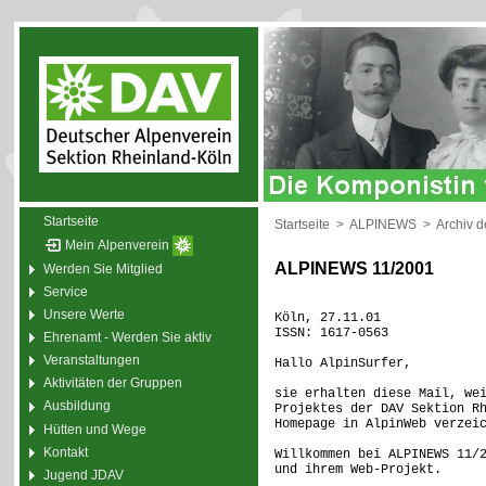
Startseite
Startseite
>
ALPINEWS
>
Archiv 
Mein Alpenverein
ALPINEWS 11/2001
Werden Sie Mitglied
Service
Unsere Werte
Köln, 27.11.01
ISSN: 1617-0563
Ehrenamt - Werden Sie aktiv
Veranstaltungen
Hallo AlpinSurfer,
Aktivitäten der Gruppen
sie erhalten diese Mail, we
Ausbildung
Projektes der DAV Sektion R
Homepage in AlpinWeb verzei
Hütten und Wege
Kontakt
Willkommen bei ALPINEWS 11/
und ihrem Web-Projekt.
Jugend JDAV