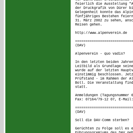
feierlich die Ausstellung "
der Druckgrafik von Dürer b
Gelegenheit konnte das Alpi
fünfjähriges Bestehen feier
31. März 2002 zu sehen, ans
Reisen gehen.
http://www.alpenverein.de
===========================
(DAV) [ 1
Alpenverein - quo vadis?
In den letzten beiden Jahre
Leitbild als Grundlage sein
wurde auf der letzten Haupt
einstimmig beschlossen. Jet
Prüfstand - im Rahmen der A
Boll. Die Veranstaltung fin
statt.
Anmeldungen (Tagungsnummer 
Fax: 07164/79-12 07, E-Mail
===========================
(DAV) [ 1
Soll die DAV-Comm sterben?
Gerüchten zu Folge soll es 
Führungsgremiums des DAV ge