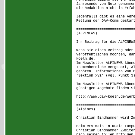
Jahresende vom Netz genomme
die Redaktion nicht in Erfa
Jedenfalls gibt es eine Adr
Rettung der DAV-Comm gestar
===========================
(ALPINEWS) [
Ihr Beitrag für die ALPINEW
Wenn Sie einen Beitrag oder
veröffentlichen möchten, da
koeln.de.
Im Newsletter ALPINEWS könn
Themenbereiche Bergsport, A
gehören. Informationen von 
'Sektion xyz' (vgl. Punkt 3
Im Newsletter ALPINEWS könn
günstigen Angebote finden S
http://www.dav-koeln.de/wer
===========================
(Alpines) [
Christian Bindhammer wird Z
Beim erstmals in Kuala Lump
Christian Bindhammer Zweite
nach seinen tollen Erfolgen