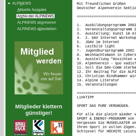
ALPI
N
EWS
Mit freundlichen Grüßen
Deutscher Alpenverein Sekti
A
ktuelle Ausgabe
Ar
c
hiv der ALPINEWS
===========================
ALPINEWS ab
o
nnieren
1. Ausbildungsprogramm 200
ALPINEWS a
b
bestellen
2. Veranstaltungsprogramm 2
3. Ausstellung: Kunst im Al
4. 2. DAV Internet Worksho
5. JDAV im Internet
6. Leitbild light
7. Jugendkursprogramm 2002 
8. Weihnachtsmann in Cybers
9. Ausstellung "Ansichten v
10. Alpenverein - quo vadis
11. Soll die DAV-Comm sterb
12. Ihr Beitrag für die ALP
13. Christian Bindhammer wi
14. Alpine Literatur
15. Veranstaltungen
===========================
LinkTIPP (
Mitglieder klettern
SPORT DAS PURE VERGNÜGEN.
günstiger!
Für alle die gleich wieder 
SPORT & ENERGY-PROGRAMM von
Vergessen Sie MUSKELKATER u
Ihren Sport in vollen Zügen
Schlüssel für HÖCHSTE Leist