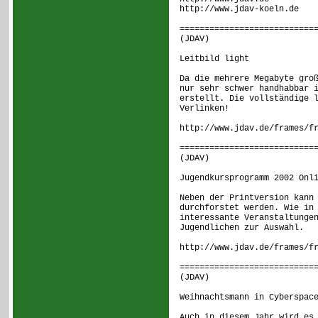
http://www.jdav-koeln.de
===========================
(JDAV) [ 
Leitbild light
Da die mehrere Megabyte gro
nur sehr schwer handhabbar 
erstellt. Die vollständige 
Verlinken!
http://www.jdav.de/frames/f
===========================
(JDAV) [ 
Jugendkursprogramm 2002 Onl
Neben der Printversion kann
durchforstet werden. Wie in
interessante Veranstaltunge
Jugendlichen zur Auswahl.
http://www.jdav.de/frames/f
===========================
(JDAV) [ 
Weihnachtsmann in Cyberspac
Auch in diesem Jahr wird es