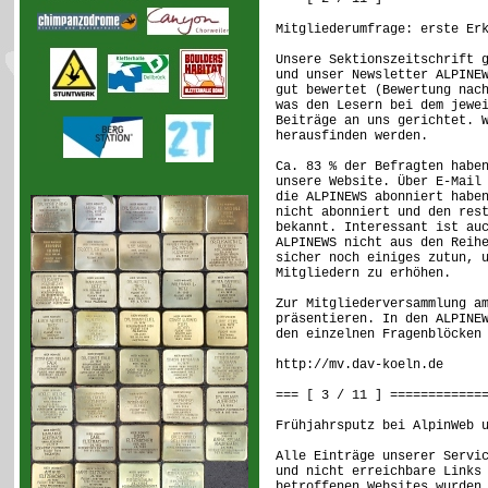
Mitgliederumfrage: erste Er
Unsere Sektionszeitschrift 
und unser Newsletter ALPINE
gut bewertet (Bewertung nac
was den Lesern bei dem jewe
Beiträge an uns gerichtet. 
herausfinden werden.
Ca. 83 % der Befragten habe
unsere Website. Über E-Mail
die ALPINEWS abonniert habe
nicht abonniert und den res
bekannt. Interessant ist au
ALPINEWS nicht aus den Reih
sicher noch einiges zutun, 
Mitgliedern zu erhöhen.
Zur Mitgliederversammlung a
präsentieren. In den ALPINE
den einzelnen Fragenblöcken
http://mv.dav-koeln.de
=== [ 3 / 11 ] ============
Frühjahrsputz bei AlpinWeb 
Alle Einträge unserer Servi
und nicht erreichbare Links
betroffenen Websites wurden