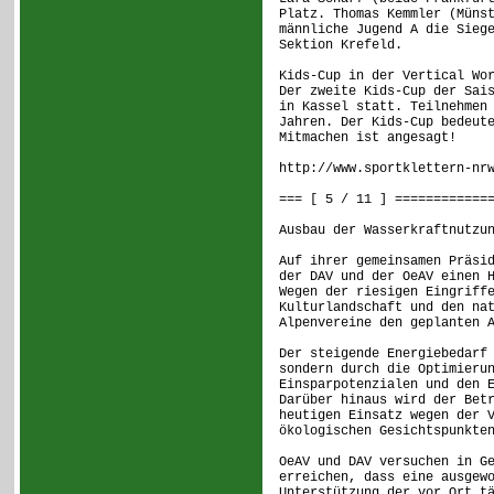
Platz. Thomas Kemmler (Müns
männliche Jugend A die Sieg
Sektion Krefeld.
Kids-Cup in der Vertical Wo
Der zweite Kids-Cup der Sai
in Kassel statt. Teilnehmen
Jahren. Der Kids-Cup bedeut
Mitmachen ist angesagt!
http://www.sportklettern-nr
=== [ 5 / 11 ] ============
Ausbau der Wasserkraftnutzu
Auf ihrer gemeinsamen Präsi
der DAV und der OeAV einen 
Wegen der riesigen Eingriff
Kulturlandschaft und den na
Alpenvereine den geplanten 
Der steigende Energiebedarf
sondern durch die Optimieru
Einsparpotenzialen und den 
Darüber hinaus wird der Bet
heutigen Einsatz wegen der 
ökologischen Gesichtspunkte
OeAV und DAV versuchen in G
erreichen, dass eine ausgew
Unterstützung der vor Ort t