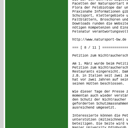
Facetten der Natursportart 
Flora der Felsbiotope dar u
Praxisnahe Informationen gi
Schulsport, Klettergebiete 
Faltblättern, Broschüren un
Downloads runden die Websit
nötigen Kompetenzen und Ein
Felsnatur verantwortungsvol
http://www.natursport-bw.de
=== [ 8 / 11 ] ============
Petition zum Nichtrauchersc
Am 1. März wurde beim Petit
Petition zum Nichtrauchersc
Restaurants eingereicht. Da
z.B. in Italien seit zwei J
hat vor zwei Jahren auf sei
seinen Hütten beschlossen.
Wie dieser Tage der Presse 
momentan auch wieder verstä
den Schutz der Nichtraucher
geforderten Schutzmassnahme
ausreichend umgesetzt.
Interessierte können die Pe
unterstützen (mitzeichnen) 
beteiligen. Die Seite wird 
Napier University Edinburgh