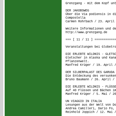
Grenzgang - mit dem Kopf un
DER JAKOBSWEG
Über die Via podiensis in d
Compostella
Carmen Rohrbach / 23. April
Weitere Informationen und d
http://www.grenzgang.de
=== [ 11 / 11 ] ===========
Veranstaltungen bei Globetr
DIE ERLEBTE WILDNIS - GLETS
Gletscher in Alaska und Kan
Pflanzenwelt.
Manfred Krüger / 19. April 
DER SILBERPALAST DES GARUDA
Die Entdeckung des versunke
Bruno Baumann / 26. April /
DIE ERLEBTE WILDNIS - FLÜSS
Auf 40 Flüssen und Bächen i
Manfred Krüger / 5. Mai / 2
UN VIAGGIO IN ITALIA
Lesungen aus der Welt von D
Andrea Camilleri, Dario Fo,
Reinhold Joppich / 12. Mai 