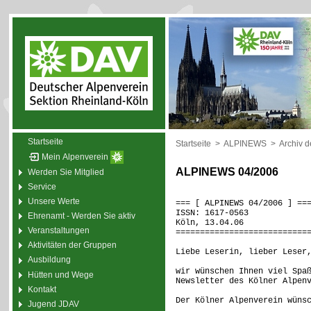
Startseite
Startseite
>
ALPINEWS
>
Archiv 
Mein Alpenverein
ALPINEWS 04/2006
Werden Sie Mitglied
Service
Unsere Werte
=== [ ALPINEWS 04/2006 ] ==
ISSN: 1617-0563
Ehrenamt - Werden Sie aktiv
Köln, 13.04.06
Veranstaltungen
===========================
Aktivitäten der Gruppen
Liebe Leserin, lieber Leser
Ausbildung
wir wünschen Ihnen viel Spa
Hütten und Wege
Newsletter des Kölner Alpen
Kontakt
Der Kölner Alpenverein wüns
Jugend JDAV