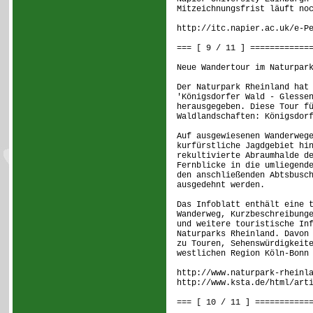
Mitzeichnungsfrist läuft no
http://itc.napier.ac.uk/e-P
=== [ 9 / 11 ] ============
Neue Wandertour im Naturpar
Der Naturpark Rheinland hat
'Königsdorfer Wald - Glesse
herausgegeben. Diese Tour f
Waldlandschaften: Königsdor
Auf ausgewiesenen Wanderweg
kurfürstliche Jagdgebiet hi
rekultivierte Abraumhalde d
Fernblicke in die umliegend
den anschließenden Abtsbusc
ausgedehnt werden.
Das Infoblatt enthält eine 
Wanderweg, Kurzbeschreibung
und weitere touristische In
Naturparks Rheinland. Davon
zu Touren, Sehenswürdigkeit
westlichen Region Köln-Bonn
http://www.naturpark-rheinl
http://www.ksta.de/html/art
=== [ 10 / 11 ] ===========