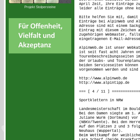
April Zeit, ihre Einträge z
Projekt Stolpersteine
leider alle Einträge ohne k
Bitte helfen Sie mit, damit
Einträge bei AlpinWeb und A
Adresse sind mit einem Sack
Eintrag mit diesem Zeichen 
zugehörigen Webmaster, fall
eingetragenen E-Mail-Adress
AlpinWeb.de ist unser Webka
ist seit fast acht Jahren o
Tourenbeschreibungsseiten i
der Urlaubs- und Tourenplan
beiden Serviceseiten können
vorgenommen werden und sind
http://www.alpinweb.de
http://www.alpintipp.de
=== [ 4 / 11 ] ============
Sportklettern in NRW
Landesmeisterschaft im Boul
Bei den Damen siegte am 1. 
Juliane Wurm (Dortmund) vor
(NBKV/Twente). Bei den Herr
Auf den Plätzen 2 und 3 fol
Neuhaus (Wuppertal).
Beim Wettkampf der weiblich
Lara Scharf (beide Frankfur