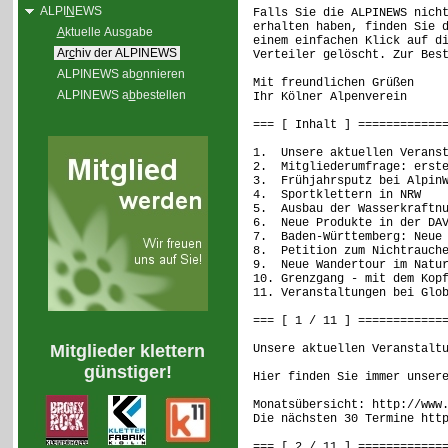
ALPI
N
EWS
Falls Sie die ALPINEWS nich
erhalten haben, finden Sie 
A
ktuelle Ausgabe
einem einfachen Klick auf d
Ar
c
hiv der ALPINEWS
Verteiler gelöscht. Zur Bes
ALPINEWS ab
o
nnieren
Mit freundlichen Grüßen
ALPINEWS a
b
bestellen
Ihr Kölner Alpenverein
=== [ Inhalt ] ============
1. Unsere aktuellen Veranst
2. Mitgliederumfrage: erste
3. Frühjahrsputz bei AlpinW
4. Sportklettern in NRW
5. Ausbau der Wasserkraftnu
6. Neue Produkte in der DAV
7. Baden-Württemberg: Neue 
8. Petition zum Nichtrauche
9. Neue Wandertour im Natur
10. Grenzgang - mit dem Kop
11. Veranstaltungen bei Glo
=== [ 1 / 11 ] ============
Mitglieder klettern
Unsere aktuellen Veranstalt
günstiger!
Hier finden Sie immer unser
Monatsübersicht: http://www
Die nächsten 30 Termine htt
=== [ 2 / 11 ] ============