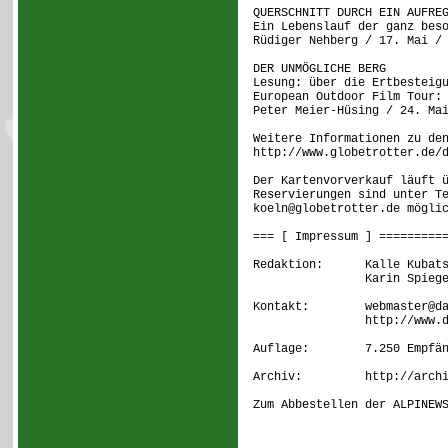
QUERSCHNITT DURCH EIN AUFRE
Ein Lebenslauf der ganz bes
Rüdiger Nehberg / 17. Mai /
DER UNMÖGLICHE BERG
Lesung: über die Ertbesteig
European Outdoor Film Tour:
Peter Meier-Hüsing / 24. Ma
Weitere Informationen zu de
http://www.globetrotter.de/
Der Kartenvorverkauf läuft 
Reservierungen sind unter T
koeln@globetrotter.de mögli
=== [ Impressum ] =========
Redaktion: Kalle Kubatsch
Karin Spiege
Kontakt: webmaster@dav
http://www.dav-k
Auflage: 7.250 Empfän
Archiv: http://archiv.
Zum Abbestellen der ALPINEW