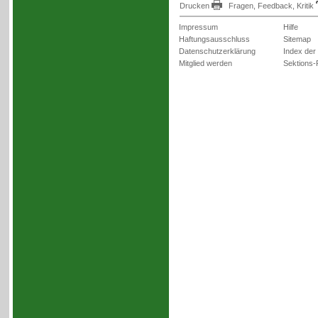
Drucken
Fragen, Feedback, Kritik
Impressum
Hilfe
Haftungsausschluss
Sitemap
Datenschutzerklärung
Index der
Mitglied werden
Sektions-