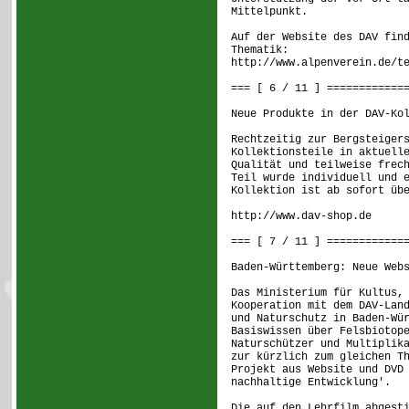
Mittelpunkt.
Auf der Website des DAV fin
Thematik:
http://www.alpenverein.de/t
=== [ 6 / 11 ] ============
Neue Produkte in der DAV-Ko
Rechtzeitig zur Bergsteiger
Kollektionsteile in aktuell
Qualität und teilweise frec
Teil wurde individuell und 
Kollektion ist ab sofort üb
http://www.dav-shop.de
=== [ 7 / 11 ] ============
Baden-Württemberg: Neue Web
Das Ministerium für Kultus,
Kooperation mit dem DAV-Lan
und Naturschutz in Baden-Wü
Basiswissen über Felsbiotop
Naturschützer und Multiplik
zur kürzlich zum gleichen T
Projekt aus Website und DVD
nachhaltige Entwicklung'.
Die auf den Lehrfilm abgest