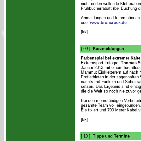
nicht enden wollende Kletteraben
Frühbucherrabatt (bei Buchung d
Anmeldungen und Informationen 
oder
www.bronxrock.de
.
[kk]
[ 09 ]
Kurzmeldungen
Farbenspiel bei extremer Kälte
Extremsport-Fotograf
Thomas S
Januar 2013 mit einem furchtlo
Mammut Eiskletterern auf nach 
Profiathleten in der sagenhaften
nachts mit Fackeln und Scheinwe
setzen. Das Ergebnis sind einzi
die die Welt so noch nie zuvor g
Bei den mehrstündigen Vorberei
gesamte Team voll eingebunden.
Eis fixiert und 700 Meter Kabel v
[kk]
[ 10 ]
Tipps und Termine