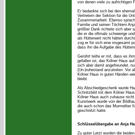
von denen viele zu aufrichtigen 
Er bedankte sich bei den ehemal
Vertretern der Sektion für die Un
Zusammenarbeit. Ebenso sprach 
Familie und seinen Töchtern Anj
größter Dank richtete sich aber 
die er die oftmals schwierige un
als Hüttenwirt nicht hätten durc
zog er für sich eine insgesamt pos
dass ihn die Aufgabe des Hüttenwi
Gerührt teilte er mit, dass es i
gefallen ist, das Kölner Haus auf
sich aber damit angefreundet, nu
(Un-)ruhestand anzutreten. Vor a
Kölner Haus in guten Händen weiß
bleibt.
Als Abschiedgeschenk wurde Han
Schnitzbild mit dem Kölner Haus ü
Kölner Haus auch zuhause nicht
Kunstwerk wurde von der Bildha
die auch schon das Murmeltier für
geschnitzt hatte.
Schlüsselübergabe an Anja Ha
Zu guter Letzt wurden die beiden