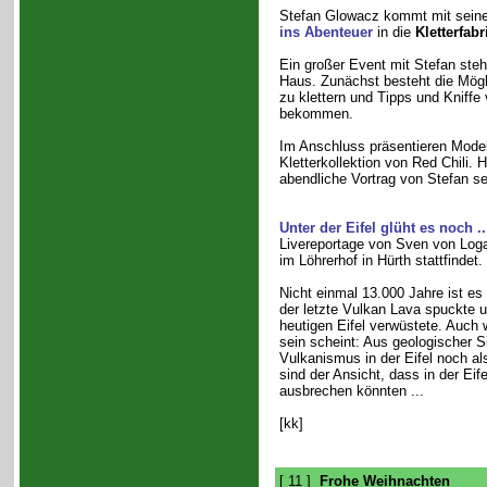
Stefan Glowacz kommt mit sein
ins Abenteuer
in die
Kletterfabr
Ein großer Event mit Stefan ste
Haus. Zunächst besteht die Mögli
zu klettern und Tipps und Kniffe 
bekommen.
Im Anschluss präsentieren Model
Kletterkollektion von Red Chili. H
abendliche Vortrag von Stefan sei
Unter der Eifel glüht es noch ..
Livereportage von Sven von Log
im Löhrerhof in Hürth stattfindet.
Nicht einmal 13.000 Jahre ist es h
der letzte Vulkan Lava spuckte u
heutigen Eifel verwüstete. Auch 
sein scheint: Aus geologischer Si
Vulkanismus in der Eifel noch al
sind der Ansicht, dass in der Eif
ausbrechen könnten ...
[kk]
[ 11 ]
Frohe Weihnachten