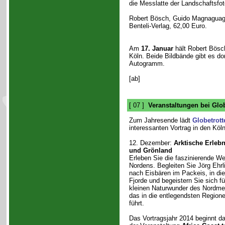
die Messlatte der Landschaftsfot
Robert Bösch, Guido Magnagua
Benteli-Verlag, 62,00 Euro.
Am
17. Januar
hält Robert Bösc
Köln. Beide Bildbände gibt es dor
Autogramm.
[ab]
[ 07 ]
Veranstaltungen bei Glob
Zum Jahresende lädt
Globetrott
interessanten Vortrag in den Köl
12. Dezember:
Arktische Erlebn
und Grönland
Erleben Sie die faszinierende We
Nordens. Begleiten Sie Jörg Ehrl
nach Eisbären im Packeis, in di
Fjorde und begeistern Sie sich f
kleinen Naturwunder des Nordmee
das in die entlegendsten Region
führt.
Das Vortragsjahr 2014 beginnt d