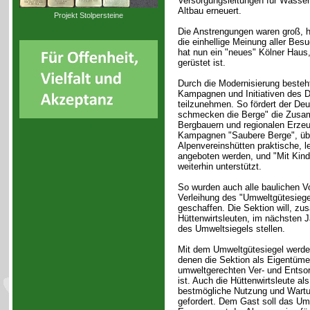
Versorgungsleitungen für Wasse
Altbau erneuert.
Projekt Stolpersteine
Die Anstrengungen waren groß, h
die einhellige Meinung aller Bes
hat nun ein "neues" Kölner Haus,
gerüstet ist.
Durch die Modernisierung besteht
Kampagnen und Initiativen des 
teilzunehmen. So fördert der Deu
schmecken die Berge" die Zusam
Bergbauern und regionalen Erzeu
Kampagnen "Saubere Berge", übe
Alpenvereinshütten praktische, le
angeboten werden, und "Mit Kind
weiterhin unterstützt.
So wurden auch alle baulichen V
Verleihung des "Umweltgütesiegel
geschaffen. Die Sektion will, z
Hüttenwirtsleuten, im nächsten J
des Umweltsiegels stellen.
Mit dem Umweltgütesiegel werde
denen die Sektion als Eigentümer 
umweltgerechten Ver- und Entsor
ist. Auch die Hüttenwirtsleute als
bestmögliche Nutzung und Wartun
gefordert. Dem Gast soll das Um