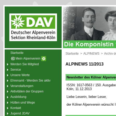
Startseite
Startseite
>
ALPINEWS
>
Archiv 
Mein Alpenverein
ALPINEWS 11/2013
Werden Sie Mitglied
Service
Unsere Werte
Newsletter des Kölner Alpenve
Ehrenamt - Werden Sie aktiv
ISSN: 1617-0563 / 150. Ausgabe 
Veranstaltungen
Köln, 11.12.2013
Aktivitäten der Gruppen
Liebe Leserin, lieber Leser,
Ausbildung
Hütten und Wege
der Kölner Alpenverein wünscht 
Kontakt
Jugend JDAV