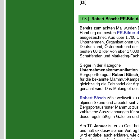
[kk]
[ 03 ]
Robert Bösch: PR-Bild d
Bereits zum achten Mal wurden
Hamburg die besten
PR-Bilder d
ausgezeichnet. Aus über 1.700 
Unternehmen, Organisationen un
Deutschland, Österreich und der
besten 60 Bilder von über 17.000
Schaffenden und Marketing-Fachl
Sieger in der Kategorie
Unternehmenskommunikation
Bergsportfotograf
Robert Bösch
für die bekannte Mammut-Kampagn
gleichzeitig die Felsnadel der Ag
genannt wird. Das Making of des
Robert Bösch
zählt weltweit zu 
alpinen Szene und arbeitet seit 
Bergsportausrüster Mammut zus
zahlreiche Auszeichnungen für sei
diese regelmäßig in Galerien un
Am
17. Januar
ist er zu Gast be
und hält exklusiv seinen Vortrag
wird er dabei auch erklären, wie