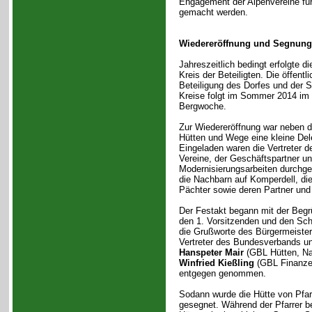
Engagement der Alpenvereine fü
gemacht werden.
Wiedereröffnung und Segnung
Jahreszeitlich bedingt erfolgte d
Kreis der Beteiligten. Die öffent
Beteiligung des Dorfes und der S
Kreise folgt im Sommer 2014 im
Bergwoche.
Zur Wiedereröffnung war neben d
Hütten und Wege eine kleine Dele
Eingeladen waren die Vertreter d
Vereine, der Geschäftspartner un
Modernisierungsarbeiten durchgef
die Nachbarn auf Komperdell, die
Pächter sowie deren Partner und D
Der Festakt begann mit der Beg
den 1. Vorsitzenden und den Sch
die Grußworte des Bürgermeiste
Vertreter des Bundesverbands un
Hanspeter Mair
(GBL Hütten, Na
Winfried Kießling
(GBL Finanzen
entgegen genommen.
Sodann wurde die Hütte von Pfar
gesegnet. Während der Pfarrer b