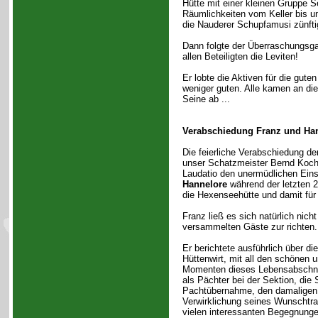
Hütte mit einer kleinen Gruppe Se
Räumlichkeiten vom Keller bis un
die Nauderer Schupfamusi zünfti
Dann folgte der Überraschungsga
allen Beteiligten die Leviten!
Er lobte die Aktiven für die guten
weniger guten. Alle kamen an di
Seine ab ...
Verabschiedung Franz und Han
Die feierliche Verabschiedung de
unser Schatzmeister Bernd Koch.
Laudatio den unermüdlichen Ein
Hannelore
während der letzten 2
die Hexenseehütte und damit für 
Franz ließ es sich natürlich nic
versammelten Gäste zur richten.
Er berichtete ausführlich über d
Hüttenwirt, mit all den schönen 
Momenten dieses Lebensabschni
als Pächter bei der Sektion, die 
Pachtübernahme, den damaligen 
Verwirklichung seines Wunschtra
vielen interessanten Begegnunge