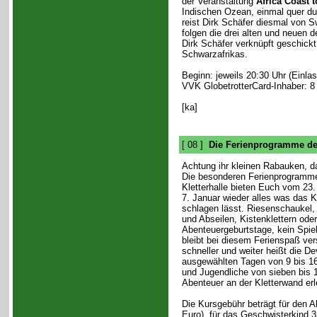
der Veranstaltung
Africa Coast 
Indischen Ozean, einmal quer d
reist Dirk Schäfer diesmal von
folgen die drei alten und neuen 
Dirk Schäfer verknüpft geschick
Schwarzafrikas.
Beginn: jeweils 20:30 Uhr (Einlas
VVK GlobetrotterCard-Inhaber: 8
[ka]
[ 08 ]
Die Ferienprogramme de
Achtung ihr kleinen Rabauken, da
Die besonderen Ferienprogramm
Kletterhalle bieten Euch vom 23
7. Januar wieder alles was das K
schlagen lässt. Riesenschaukel,
und Abseilen, Kistenklettern oder
Abenteuergeburtstage, kein Spiel
bleibt bei diesem Ferienspaß ver
schneller und weiter heißt die De
ausgewählten Tagen von 9 bis 1
und Jugendliche von sieben bis 
Abenteuer an der Kletterwand erl
Die Kursgebühr beträgt für den A
Euro), für das Geschwisterkind 