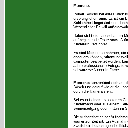
Moments
Robert Böschs neuestes Werk ist
ursprünglichen Sinn. Es ist ein 
Schlichtheit begeistert und durc
Wesentliche: Es will außergewöhn
Dabei steht die Landschaft im Mi
auf begleitende Texte sowie Auf
Kletterern verzichtet.
Es sind Momentaufnahmen, die n
andauern können, stimmungsvolle
Computer bearbeitet wurden, La
Jahre professionelle Fotografie w
schwarz-weiß oder in Farbe.
Moments
konzentriert sich auf 
Bösch und darauf wie er die Land
durch die Kamera sieht.
Sei es auf einem exponierten Gipf
Kletterwand oder aus einem Helik
Sonnenaufgang oder mitten im S
Die Authenzität seiner Aufnahm
was er zur Zeit ist: Ein Ausnah
Zweifel ein herausragender Bildb