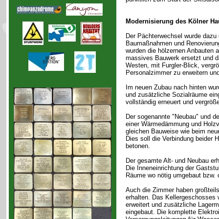
Modernisierung des Kölner Ha
Der Pächterwechsel wurde dazu 
Baumaßnahmen und Renovierunge
wurden die hölzernen Anbauten a
massives Bauwerk ersetzt und d
Westen, mit Furgler-Blick, vergrö
Personalzimmer zu erweitern und
Im neuen Zubau nach hinten wur
und zusätzliche Sozialräume ein
vollständig erneuert und vergröße
Der sogenannte "Neubau" und de
einer Wärmedämmung und Holzve
gleichen Bauweise wie beim neu
Dies soll die Verbindung beider
betonen.
Der gesamte Alt- und Neubau erh
Die Inneneinrichtung der Gaststu
Räume wo nötig umgebaut bzw. o
Auch die Zimmer haben großteils
erhalten. Das Kellergeschosses
erweitert und zusätzliche Lager
eingebaut. Die komplette Elektroi