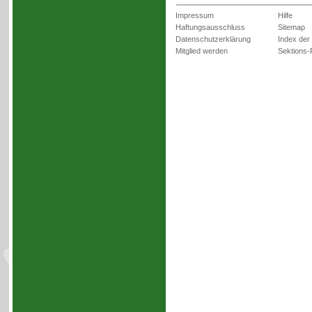
Impressum
Hilfe
Haftungsausschluss
Sitemap
Datenschutzerklärung
Index der
Mitglied werden
Sektions-