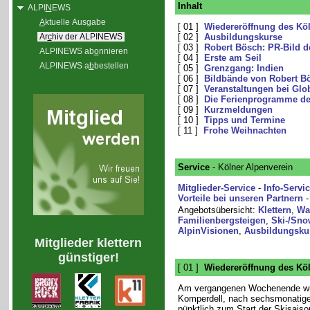
Inhalt
ALPI
N
EWS
A
ktuelle Ausgabe
[ 01 ]
Wiedereröffnung des Kö
Ar
c
hiv der ALPINEWS
[ 02 ]
Ausbildungskurse
[ 03 ]
Robert Bösch: PR-Bild d
ALPINEWS ab
o
nnieren
[ 04 ]
Erste am Seil
ALPINEWS a
b
bestellen
[ 05 ]
Grenzgang: Indien
[ 06 ]
Bildbände von Robert B
[ 07 ]
Veranstaltungen bei Glob
[ 08 ]
Die Ferienprogramme de
[ 09 ]
Kurzmeldungen
[ 10 ]
Tipps und Termine
[ 11 ]
Frohe Weihnachten
Service
- Kölner Alpenverein
Mitglieder-Service
-
Info-Servi
Vorteile bei unseren Partnern
Angebotsübersicht:
Klettern
,
Wa
Familienbergsteigen
,
Ski-/Sno
AlpinVisionen
,
Ausbildungsku
Mitglieder klettern
günstiger!
[ 01 ]
Wiedereröffnung des Kö
Am vergangenen Wochenende wu
Komperdell, nach sechsmonatige
pünktlich zum Start der Skisaiso