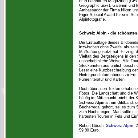
er in namhaften Magazinen (GEO
Geographic usw.), Galerien und 
Ambassador der Firma Nikon und 
Eiger Special Award für sein Sch
Alpinfotografie.
Schweiz Alpin - die schönsten
Die Erstauflage dieses Bildbands
inzwischen ohne Zweifel als sein
Maßstäbe gesetzt hat. Er zeigt 
Vielfalt des Bergsteigens in den
unnachahmliche Weise. Alle Tou
Steckbriefen ausführlich beschri
Leser eine Kurzbeschreibung der
Hintergrundinformationen zu Ers
Führerliteratur und Karten.
Doch über allen Texten erhaben 
Fotos. Die Landschaft und die W
häufig im Mittelpunkt, nicht der K
Schweiz Alpin ist ein Bildband, d
Bücherregal gehört, sei es zum
zum Nachsteigen. Man sollte sich
härtesten Touren in Fels und Eis
Robert Bösch:
Schweiz Alpin
, 
59,80 Euro.