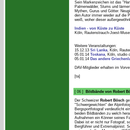
Sein Markenzeichen ist das "Han
Palmenwälder, Slums und lärmend
Mythen, Gurus und Götter. Neugi
den Autor immer wieder auf die 
weiß, woher dieser außergewöhnli
Indien - von Küste zu Küste
Köln, Rautenstrauch-Joest-Muse
Weitere Veranstaltungen:
15.12.13
Sri Lanka
, Köln, Raut
05.01.14
Toskana
, Köln, studio
05.01.14
Das andere Griechenl
DAV-Mitglieder erhalten im Vorv
[ta]
[ 06 ]
Bildbände von Robert B
Der Schweizer
Robert Bösch
geh
"Schwergewichten" der Alpinfotog
Bergsportfotograf verdeutlicht ei
beiden Bildbänden zu welch her
Aufnahmen ein Könner seines Fa
Dabei ist er nicht nur Fotograf, 
Bergführer und Extremalpinist. Se