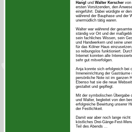
Hangl
und
Walter Kerscher
von 
ersten Vorsitzenden, den Anwese
eingeführt. Dabei würdigte er den
während der Bauphase und der W
unermüdlich tätig waren.
Walter war während der gesamte
ständig vor Ort und der maßgebl
sein fachliches Wissen, sein G
und Handwerkern und seine unerm
für das Kölner Haus einzusetzen,
so reibungslos funktioniert. Dur
Internet konnten alle Interessier
sehr gut mitverfolgen.
Anja konnte sich erfolgreich bei 
Inneneinrichtung der Gasträume 
persönliche Note ist im ganzen H
Ebenso hat sie die neue Websei
gestaltet und gepflegt.
Mit der symbolischen Übergabe 
und Walter, begleitet von den be
erfolgreiche Bewirtung unserer Hüt
der Festlichkeit.
Damit war aber noch lange nicht 
köstliches Drei-Gänge-Fest-Men
Teil des Abends ...