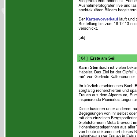
Siegerfoto entstanden ist. Erleb
Ausnahmefotografen live und las
spektakulären Bildern begeistern
Der
Kartenvorverkauf
läuft und 
Bestellung bis zum 18.12.13 noc
verschickt.
[ab]
[ 04 ]
Erste am Seil
Karin Steinbach
ist vielen bekan
Habeler. Das Ziel ist der Gipfel"
mir" von Gerlinde Kaltenbrunner.
Ihr kürzlich erschienenes Buch
E
sorgfältig recherchierten und sp
Frauen aus dem Alpenraum, Euro
inspirierende Pionierleistungen 
Diese basieren unter anderem auf
Begegnungen von ihr selbst oder
mit den einzelnen Bergsportleri
Gipfelstürmerin Meta Brevoort im
Höhenbergsteigerinnen aus aller 
von heute dokumentiert dieses B
selbstbewusster Frauen in Fels u