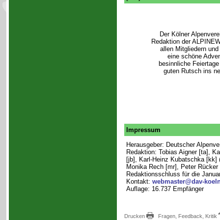
Der Kölner Alpenvere
Redaktion der ALPINE
allen Mitgliedern un
eine schöne Adven
besinnliche Feiertage
guten Rutsch ins ne
Impressum
Herausgeber: Deutscher Alpenvere
Redaktion: Tobias Aigner [ta], K
[jb], Karl-Heinz Kubatschka [kk] 
Monika Rech [mr], Peter Rücker [
Redaktionsschluss für die Janua
Kontakt:
webmaster@dav-koeln
Auflage: 16.737 Empfänger
Drucken
Fragen, Feedback, Kritik