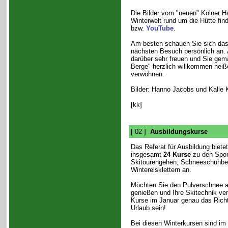
Die Bilder vom "neuen" Kölner H
Winterwelt rund um die Hütte fin
bzw.
YouTube
.
Am besten schauen Sie sich das
nächsten Besuch persönlich an. 
darüber sehr freuen und Sie gem
Berge" herzlich willkommen heiß
verwöhnen.
Bilder: Hanno Jacobs und Kalle 
[kk]
[ 02 ]
Ausbildungskurse
Das Referat für Ausbildung biete
insgesamt
24 Kurse
zu den Sport
Skitourengehen, Schneeschuhbe
Wintereisklettern an.
Möchten Sie den Pulverschnee ab
genießen und Ihre Skitechnik ve
Kurse im Januar genau das Richt
Urlaub sein!
Bei diesen Winterkursen sind im 