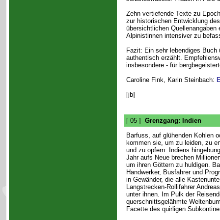
Zehn vertiefende Texte zu Epoch
zur historischen Entwicklung de
übersichtlichen Quellenangaben e
Alpinistinnen intensiver zu befas
Fazit: Ein sehr lebendiges Buch 
authentisch erzählt. Empfehlens
insbesondere - für bergbegeister
Caroline Fink, Karin Steinbach:
E
[jb]
[ 05 ]
Grenzgang: Indien
Barfuss, auf glühenden Kohlen od
kommen sie, um zu leiden, zu e
und zu opfern: Indiens hingebung
Jahr aufs Neue brechen Millionen
um ihren Göttern zu huldigen. B
Handwerker, Busfahrer und Progr
in Gewänder, die alle Kastenunt
Langstrecken-Rollifahrer Andreas
unter ihnen. Im Pulk der Reisend
querschnittsgelähmte Weltenbum
Facette des quirligen Subkontine