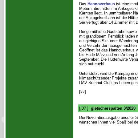
Das
Hannoverhaus
ist eine mod
Metern, die mitten im Ankogelskig
Kärnten liegt. In unmittelbarer N
der Ankogelseilbahn ist die Hütte
Sie verfügt über 14 Zimmer mit z
Die gemütliche Gaststube sowie
mit grandiosem Fernblick laden 
ausgiebigen Ski- oder Wanderta
und Verzehr der hausgemachten 
Geöffnet ist das Hannoverhaus 
bis Ende März und von Anfang Ju
September. Die Hüttenwirte Veron
sich auf euch!
Unterstützt wird die Kampagne d
klimaschützender Projekte zusa
DAV Summit Club ins Leben geru
[kk]
[ 07 ]
gletscherspalten 3/2020
Die Novemberausgabe unserer Se
wünschen Ihnen viel Spaß bei de