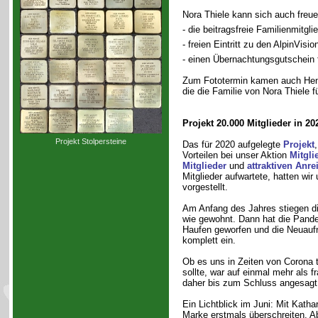
Nora Thiele kann sich auch freuen
- die beitragsfreie Familienmitgli
- freien Eintritt zu den AlpinVisi
- einen Übernachtungsgutschein 
Zum Fototermin kamen auch Henr
die die Familie von Nora Thiele 
Projekt 20.000 Mitglieder in 20
Projekt Stolpersteine
Das für 2020 aufgelegte
Projekt
Vorteilen bei unser Aktion
Mitgli
Mitglieder
und
attraktiven Anre
Mitglieder aufwartete, hatten wir
vorgestellt.
Am Anfang des Jahres stiegen di
wie gewohnt. Dann hat die Pande
Haufen geworfen und die Neuau
komplett ein.
Ob es uns in Zeiten von Corona 
sollte, war auf einmal mehr als f
daher bis zum Schluss angesagt
Ein Lichtblick im Juni: Mit Katha
Marke erstmals überschreiten. Ab