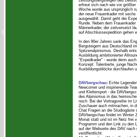
Leistungsbergsteigen des Deuts
erfreut sich nach wie vor größter 
Woche wurde aus ursprünglich r
der neue Frauenkader mit sechs
ausgewählt. Damit geht der Exped
Runde. Neben dem Frauenkader g
Männerkader, der zeitversetzt lä
auf Abschlussexpedition gehen w
In den 90er Jahren sank das En
Bergsteigern aus Deutschland im 
Spitzenalpinismus. Deshalb entst
Ausbildung ambitionierter Allrou
"Expedkader" - wurde denn auch 
Konzept: Talentierte, junge Nach
Ausbildungsblöcke durchlaufen 
DAVbergschau
:
Echte Legenden
Newcomer und inspirierende Te
und Klettersport - die DAVbergsc
des Alpinismus in das heimisc
noch: Bei der Vortragsreihe im L
Zuschauer auch mitmachen, in d
Chat Fragen an die Studiogäste s
DAVbergschau findet im Winter 2
Monat statt und ist im Netz frei 
Programm und den Link zu den 
auf der Webseite des DAV nach 
veröffentlicht: