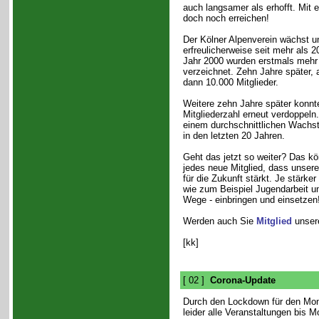
auch langsamer als erhofft. Mit
doch noch erreichen!
Der Kölner Alpenverein wächst u
erfreulicherweise seit mehr als 2
Jahr 2000 wurden erstmals mehr 
verzeichnet. Zehn Jahre später, a
dann 10.000 Mitglieder.
Weitere zehn Jahre später konnt
Mitgliederzahl erneut verdoppeln.
einem durchschnittlichen Wachs
in den letzten 20 Jahren.
Geht das jetzt so weiter? Das kön
jedes neue Mitglied, dass unser
für die Zukunft stärkt. Je stärker
wie zum Beispiel Jugendarbeit u
Wege - einbringen und einsetzen
Werden auch Sie
Mitglied
unsere
[kk]
[ 02 ]
Corona-Update
Durch den Lockdown für den Mo
leider alle Veranstaltungen bis 