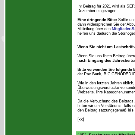
Ihr Beitrag für 2021 wird als SEP
Dezember eingezogen.
Eine dringende Bitte:
Sollte uns
dann widersprechen Sie der Abbu
Mitteilung über den
Mitglieder-S
helfen uns dadurch die Stornogeb
Wenn Sie nicht am Lastschrift
Wenn Sie uns Ihren Beitrag überw
nach Eingang des Jahresbeitr
Bitte verwenden Sie folgende
der Pax Bank, BIC GENODED1
Wie in den letzten Jahren üblich
Überweisungsvordrucke versende
Webseite. Ihre Kategorienummer 
Da die Verbuchung des Beitrags, 
bitten wir um Verständnis, falls
den Beitrag satzungsgemäß
bis
[kk]