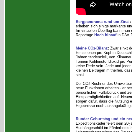
Bergpanorama rund um Zinal
:
erheben sich einige markante un
Im virtuellen Überflug kann man 
Reportage
Hoch hinauf
in DAV 
Meine CO
-Bilanz
:
Zwar sinkt d
2
Emissionen pro Kopf in Deutschla
Jahren tendenziell, von Klimaneut
Tonnen Kohlenstoffdioxid pro Pe
keine Rede sein. Jede und jeder
kleinen Beiträgen mithelfen, das
sinkt.
Der CO
-Rechner des Umweltbu
2
neue Funktionen erhalten - er be
persönlichen Fußabdruck und zei
Einsparmöglichkeiten auf. Neue
sorgen dafür, dass die Nutzung e
Ergebnisse noch aussagekräftige
Runder Geburtstag und ein ne
Expeditionskader feiert sein 20-
Aushängeschild im Förderbereic