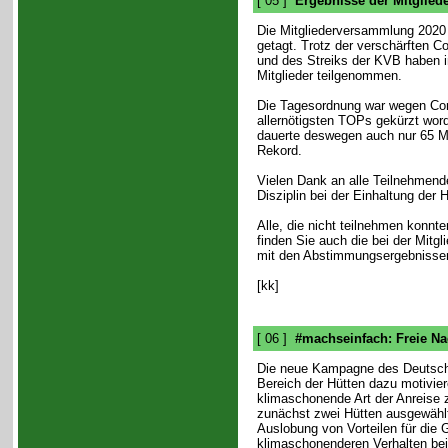
[ 05 ]
Ergebnisse der Mitglie
Die Mitgliederversammlung 202
getagt. Trotz der verschärften
und des Streiks der KVB haben 
Mitglieder teilgenommen.
Die Tagesordnung war wegen Cor
allernötigsten TOPs gekürzt wor
dauerte deswegen auch nur 65 Min
Rekord.
Vielen Dank an alle Teilnehmende
Disziplin bei der Einhaltung de
Alle, die nicht teilnehmen konnt
finden Sie auch die bei der Mitg
mit den Abstimmungsergebnisse
[kk]
[ 06 ]
#machseinfach: Freie Na
Die neue Kampagne des Deutsche
Bereich der Hütten dazu motivier
klimaschonende Art der Anreise
zunächst zwei Hütten ausgewählt
Auslobung von Vorteilen für die
klimaschonenderen Verhalten bei