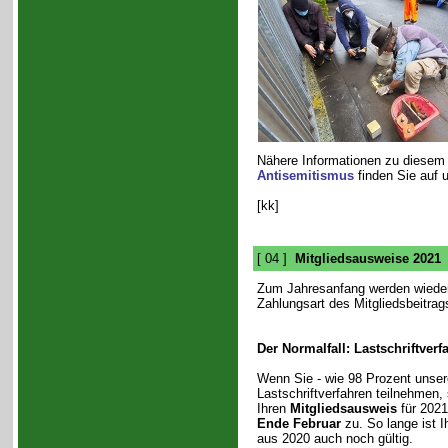
Nähere Informationen zu diese
Antisemitismus
finden Sie auf 
[kk]
[ 04 ]
Mitgliedsausweise 2021
Zum Jahresanfang werden wieder
Zahlungsart des Mitgliedsbeitrag
Der Normalfall: Lastschriftverf
Wenn Sie - wie 98 Prozent unsere
Lastschriftverfahren teilnehmen,
Ihren
Mitgliedsausweis
für 202
Ende Februar
zu. So lange ist I
aus 2020 auch noch gültig.