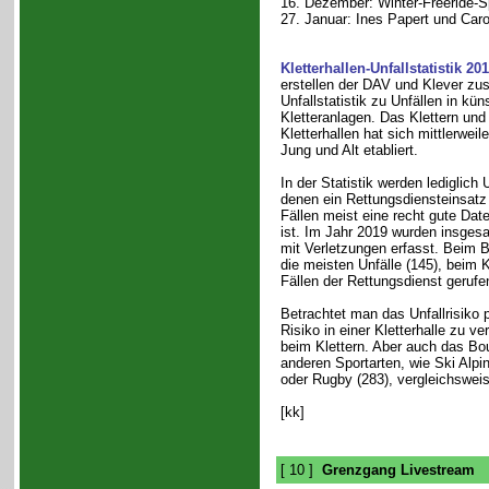
16. Dezember: Winter-Freeride-S
27. Januar: Ines Papert und Caro
Kletterhallen-Unfallstatistik 20
erstellen der DAV und Klever z
Unfallstatistik zu Unfällen in kün
Kletteranlagen. Das Klettern und
Kletterhallen hat sich mittlerweil
Jung und Alt etabliert.
In der Statistik werden lediglich U
denen ein Rettungsdiensteinsatz 
Fällen meist eine recht gute Dat
ist. Im Jahr 2019 wurden insges
mit Verletzungen erfasst. Beim B
die meisten Unfälle (145), beim K
Fällen der Rettungsdienst gerufe
Betrachtet man das Unfallrisiko 
Risiko in einer Kletterhalle zu 
beim Klettern. Aber auch das Bou
anderen Sportarten, wie Ski Alpin
oder Rugby (283), vergleichsweis
[kk]
[ 10 ]
Grenzgang Livestream