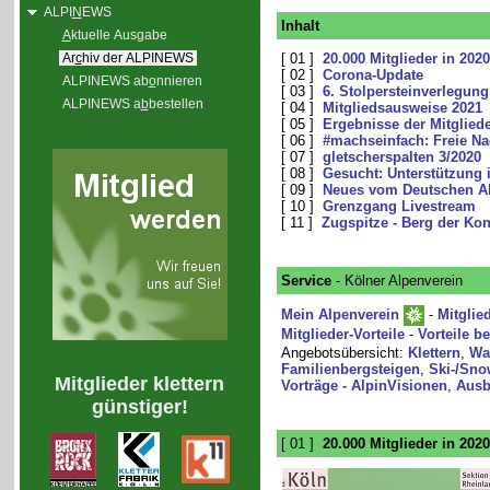
ALPI
N
EWS
Inhalt
A
ktuelle Ausgabe
Ar
c
hiv der ALPINEWS
[ 01 ]
20.000 Mitglieder in 2020
[ 02 ]
Corona-Update
ALPINEWS ab
o
nnieren
[ 03 ]
6. Stolpersteinverlegung
ALPINEWS a
b
bestellen
[ 04 ]
Mitgliedsausweise 2021
[ 05 ]
Ergebnisse der Mitglie
[ 06 ]
#machseinfach: Freie Na
[ 07 ]
gletscherspalten 3/2020
[ 08 ]
Gesucht: Unterstützung 
[ 09 ]
Neues vom Deutschen Al
[ 10 ]
Grenzgang Livestream
[ 11 ]
Zugspitze - Berg der Kon
Service
- Kölner Alpenverein
Mein Alpenverein
-
Mitglie
Mitglieder-Vorteile
-
Vorteile b
Angebotsübersicht:
Klettern
,
Wa
Familienbergsteigen
,
Ski-/Sno
Mitglieder klettern
Vorträge - AlpinVisionen
,
Ausb
günstiger!
[ 01 ]
20.000 Mitglieder in 2020