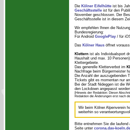
Die
Kölner Eifelhütte
ist bis Ja
Geschäftsstelle
ist für den Pub
November geschlossen. Der Bes
Geschäftsstelle ist in diesem Ze
Wir empfehlen Ihnen die Nutzun
Bundesregierung:
Für Android
GooglePlay
/ für i
Das
Kölner Haus
öffnet vorauss
Klettern
ist als Individualsport 
Haushalt und max. 10 Personen) we
Klettergebiete.
Das generelle Kletterverbot im
Kl
Nachfrage beim Bürgermeister ha
Die Anzahl der auszugebenden T
Tickets gibt es momentan nur an 
Bei der Stadt Nideggen ist die 
den Lockdown angepasst worden
[Hinweis der Redaktion: Dieser Abschnit
Redaktion die Änderungen erst nach der
Wir beim Kölner Alpenverein h
weiterhin so verantwortungsvol
Bitte entnehmen Sie die laufend 
Seite unter
corona.dav-koeln.d