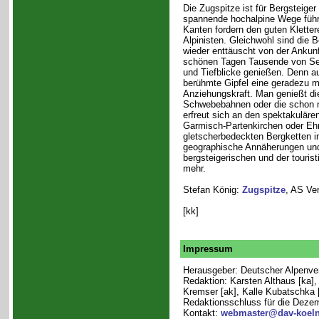
Die Zugspitze ist für Bergsteiger
spannende hochalpine Wege führ
Kanten fordern den guten Kletter
Alpinisten. Gleichwohl sind die 
wieder enttäuscht von der Ankunf
schönen Tagen Tausende von Sei
und Tiefblicke genießen. Denn au
berühmte Gipfel eine geradezu 
Anziehungskraft. Man genießt di
Schwebebahnen oder die schon n
erfreut sich an den spektakuläre
Garmisch-Partenkirchen oder Ehr
gletscherbedeckten Bergketten im
geographische Annäherungen und
bergsteigerischen und der touri
mehr.
Stefan König:
Zugspitze
, AS Ver
[kk]
Impressum
Herausgeber: Deutscher Alpenvere
Redaktion: Karsten Althaus [ka]
Kremser [ak], Kalle Kubatschka [k
Redaktionsschluss für die Deze
Kontakt:
webmaster@dav-koeln