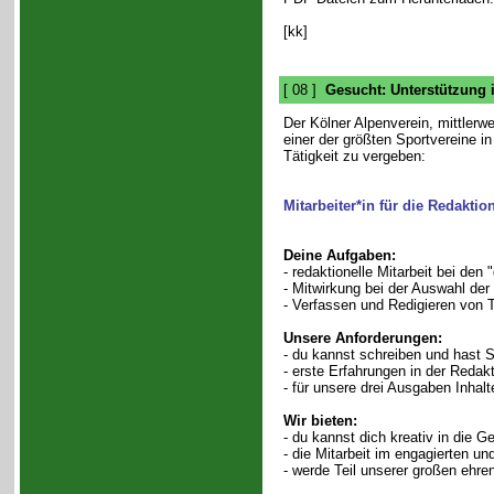
[kk]
[ 08 ]
Gesucht: Unterstützung 
Der Kölner Alpenverein, mittlerwe
einer der größten Sportvereine in
Tätigkeit zu vergeben:
Mitarbeiter*in für die Redakti
Deine Aufgaben:
- redaktionelle Mitarbeit bei den 
- Mitwirkung bei der Auswahl de
- Verfassen und Redigieren von 
Unsere Anforderungen:
- du kannst schreiben und hast 
- erste Erfahrungen in der Redakt
- für unsere drei Ausgaben Inh
Wir bieten:
- du kannst dich kreativ in die G
- die Mitarbeit im engagierten und
- werde Teil unserer großen ehr