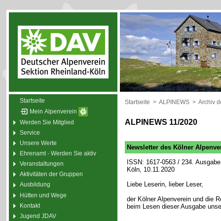
Startseite
Startseite
>
ALPINEWS
>
Archiv 
Mein Alpenverein
ALPINEWS 11/2020
Werden Sie Mitglied
Service
Unsere Werte
Newsletter des Kölner Alpenve
Ehrenamt - Werden Sie aktiv
ISSN: 1617-0563 / 234. Ausgabe 
Veranstaltungen
Köln, 10.11.2020
Aktivitäten der Gruppen
Liebe Leserin, lieber Leser,
Ausbildung
Hütten und Wege
der Kölner Alpenverein und die
Kontakt
beim Lesen dieser Ausgabe unse
Jugend JDAV