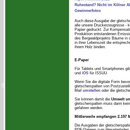
Ruhestand? Nicht im Kölner A
Gewinnerfotos
Auch diese Ausgabe der gletsche
alle unsere Druckerzeugnisse - k
Papier gedruckt: Zur Kompensati
Produktion entstandenen Emissi
des Bergwaldprojekts Bäume in d
in ihrer Lebenszeit die entspre
ihrem Holz binden.
E-Paper
Für Tablets und Smartphones gi
und
iOS
für ISSUU.
Wenn Sie die digitale Form bevo
gletscherspalten von Postzustell
Mail
umstellen
oder die gletsch
Sie können damit die
Umwelt un
gletscherspalten muss dann kein
gefahren werden.
Mittlerweile empfangen 2.197 M
Die Ausgaben der gletscherspalte
PDF-Dateien zum Herunterladen.