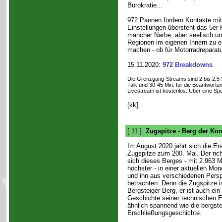
Bürokratie...
972 Pannen fördern Kontakte mit
Einstellungen übersteht das 5er-
mancher Narbe, aber seelisch un
Regionen im eigenen Innern zu e
machen - ob für Motorradreparat
15.11.2020:
972 Breakdowns
Die Grenzgang-Streams sind 2 bis 2,5 S
Talk und 30-45 Min. für die Beantwortu
Livestream ist kostenlos. Über eine S
[kk]
[ 11 ]
Zugspitze - Berg der Kon
Im August 2020 jährt sich die Er
Zugspitze zum 200. Mal. Der rich
sich dieses Berges - mit 2.963 
höchster - in einer aktuellen Mo
und ihn aus verschiedenen Persp
betrachten. Denn die Zugspitze is
Bergsteiger-Berg, er ist auch ei
Geschichte seiner technischen Er
ähnlich spannend wie die bergste
Erschließungsgeschichte.