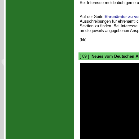
Bei Interesse melde dich gerne 
Auf der Seite
Ehrenämter zu ve
Ausschreibungen für ehrenamtlich
Sektion zu finden. Bei Interesse
an die jeweils angegebenen Ansp
[kk]
[ 09 ]
Neues vom Deutschen Al