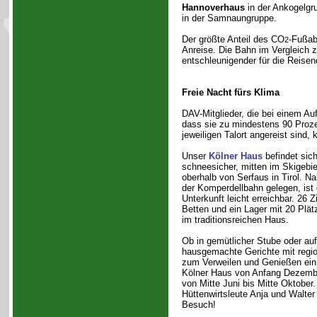
Hannoverhaus
in der Ankogelgr
in der Samnaungruppe.
Der größte Anteil des CO
-Fußab
2
Anreise. Die Bahn im Vergleich zu
entschleunigender für die Reisen
Freie Nacht fürs Klima
DAV-Mitglieder, die bei einem Au
dass sie zu mindestens 90 Proze
jeweiligen Talort angereist sind
Unser
Kölner Haus
befindet sic
schneesicher, mitten im Skigebie
oberhalb von Serfaus in Tirol. Na
der Komperdellbahn gelegen, ist 
Unterkunft leicht erreichbar. 26 Z
Betten und ein Lager mit 20 Plätz
im traditionsreichen Haus.
Ob in gemütlicher Stube oder auf
hausgemachte Gerichte mit regio
zum Verweilen und Genießen ein.
Kölner Haus von Anfang Dezember
von Mitte Juni bis Mitte Oktober
Hüttenwirtsleute Anja und Walter
Besuch!