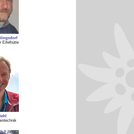
elingsdorf
r Eifelhütte
iehl
tentechnik