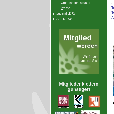
O
rganisationsstruktur
A
T
P
resse
T
Jugend JDAV
A
ALPINEWS
Mitglieder klettern
günstiger!