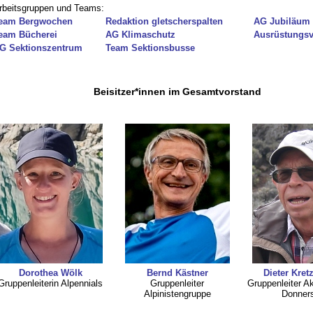
rbeitsgruppen und Teams:
eam Bergwochen
Redaktion gletscherspalten
AG Jubiläum
eam Bücherei
AG Klimaschutz
Ausrüstungsv
G Sektionszentrum
Team Sektionsbusse
Beisitzer*innen im Gesamtvorstand
Dorothea Wölk
Bernd Kästner
Dieter Kre
Gruppenleiterin Alpennials
Gruppenleiter
Gruppenleiter Ak
Alpinistengruppe
Donner