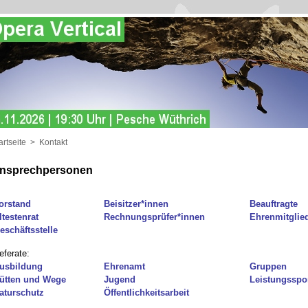
artseite
>
Kontakt
nsprechpersonen
orstand
Beisitzer*innen
Beauftragte
ltestenrat
Rechnungsprüfer*innen
Ehrenmitglie
eschäftsstelle
eferate:
usbildung
Ehrenamt
Gruppen
ütten und Wege
Jugend
Leistungsspo
aturschutz
Öffentlichkeitsarbeit