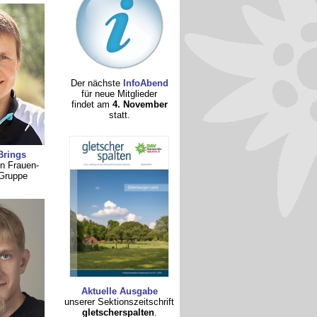
Der nächste
InfoAbend
für neue Mitglieder
findet am
4. November
statt.
Brings
in Frauen-
-Gruppe
Aktuelle Ausgabe
unserer Sektionszeitschrift
gletscherspalten
.