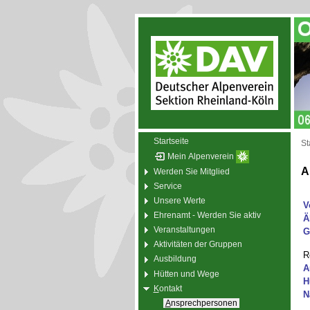
Startseite
St
Mein Alpenverein
A
Werden Sie Mitglied
Service
Unsere Werte
V
Ehrenamt - Werden Sie aktiv
Ä
Veranstaltungen
G
Aktivitäten der Gruppen
R
Ausbildung
A
Hütten und Wege
H
K
ontakt
N
A
nsprechpersonen