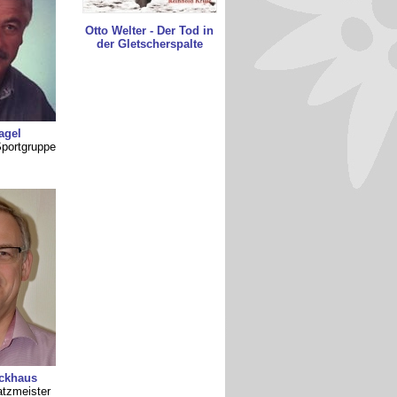
Otto Welter - Der Tod in
der Gletscherspalte
agel
Sportgruppe
ockhaus
atzmeister