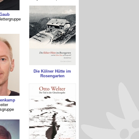
Gaub
lettergruppe
Die Kölner Hütte im
Rosengarten
kenkamp
eiter
isgruppe