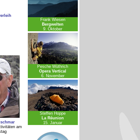
erleih
Frank Wiesen
Bergwelten
9. Oktober
Pesche Wüthrich
Opera Vertical
6. November
Steffen Hoppe
La Réunion
tzschmar
15. Januar
tivitäten am
stag