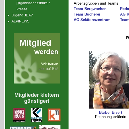
O
rganisationsstruktur
Arbeitsgruppen und Teams:
Team Bergwochen
Reda
P
resse
Team Bücherei
AG K
Jugend JDAV
AG Sektionszentrum
Team
ALPINEWS
R
Mitglieder klettern
günstiger!
Bärbel Eisert
Rechnungsprüferin