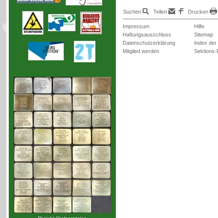
Suchen
Teilen
Drucken
Impressum
Hilfe
Haftungsausschluss
Sitemap
Datenschutzerklärung
Index der
Mitglied werden
Sektions-