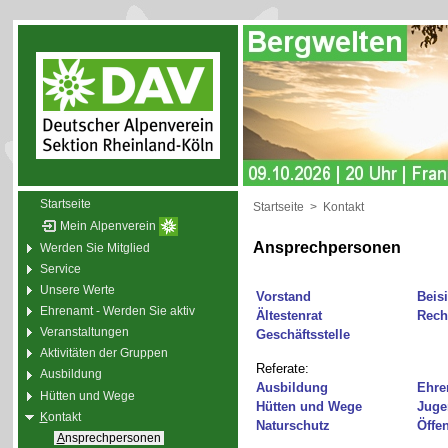
Startseite
Startseite
>
Kontakt
Mein Alpenverein
Ansprechpersonen
Werden Sie Mitglied
Service
Unsere Werte
Vorstand
Beisi
Ehrenamt - Werden Sie aktiv
Ältestenrat
Rech
Veranstaltungen
Geschäftsstelle
Aktivitäten der Gruppen
Referate:
Ausbildung
Ausbildung
Ehre
Hütten und Wege
Hütten und Wege
Juge
K
ontakt
Naturschutz
Öffen
A
nsprechpersonen