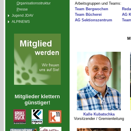
O
rganisationsstruktur
Arbeitsgruppen und Teams:
Team Bergwochen
Reda
P
resse
Team Bücherei
AG K
Jugend JDAV
AG Sektionszentrum
Team
ALPINEWS
M
Mitglieder klettern
günstiger!
Kalle Kubatschka
Vorsitzender / Gremienleitung