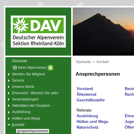
Startseite
Startseite
>
Kontakt
Mein Alpenverein
Ansprechpersonen
Werden Sie Mitglied
Service
Unsere Werte
Vorstand
Beisi
Ehrenamt - Werden Sie aktiv
Ältestenrat
Rech
Veranstaltungen
Geschäftsstelle
Aktivitäten der Gruppen
Referate:
Ausbildung
Ausbildung
Ehre
Hütten und Wege
Hütten und Wege
Juge
K
ontakt
Naturschutz
Öffen
A
nsprechpersonen