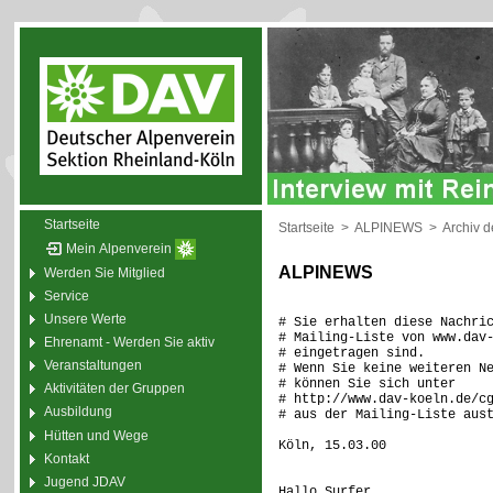
Startseite
Startseite
>
ALPINEWS
>
Archiv 
Mein Alpenverein
ALPINEWS
Werden Sie Mitglied
Service
Unsere Werte
# Sie erhalten diese Nachri
# Mailing-Liste von www.dav
Ehrenamt - Werden Sie aktiv
# eingetragen sind.
Veranstaltungen
# Wenn Sie keine weiteren N
# können Sie sich unter
Aktivitäten der Gruppen
# http://www.dav-koeln.de/c
Ausbildung
# aus der Mailing-Liste aus
Hütten und Wege
Köln, 15.03.00
Kontakt
Jugend JDAV
Hallo Surfer,