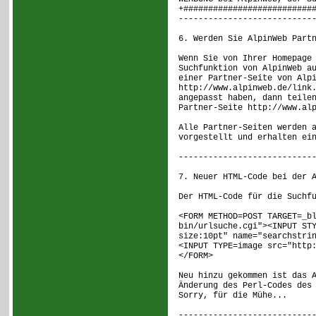
+##########################
---------------------------
6. Werden Sie AlpinWeb Part
Wenn Sie von Ihrer Homepage
Suchfunktion von AlpinWeb a
einer Partner-Seite von Alp
http://www.alpinweb.de/link
angepasst haben, dann teile
Partner-Seite http://www.al
Alle Partner-Seiten werden 
vorgestellt und erhalten ei
---------------------------
7. Neuer HTML-Code bei der 
Der HTML-Code für die Suchf
<FORM METHOD=POST TARGET=_b
bin/urlsuche.cgi"><INPUT ST
size:10pt" name="searchstri
<INPUT TYPE=image src="http
</FORM>
Neu hinzu gekommen ist das 
Änderung des Perl-Codes des
Sorry, für die Mühe...
---------------------------