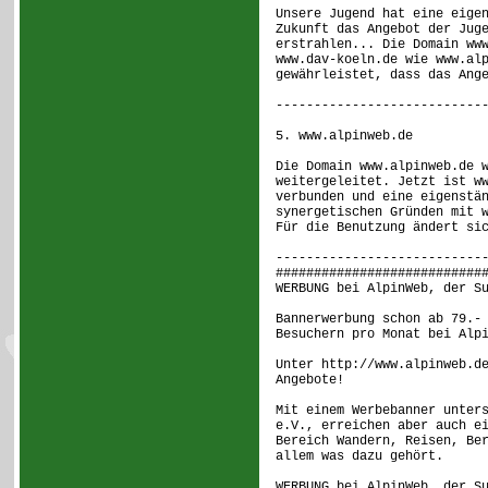
Unsere Jugend hat eine eige
Zukunft das Angebot der Jug
erstrahlen... Die Domain ww
www.dav-koeln.de wie www.al
gewährleistet, dass das Ang
---------------------------
5. www.alpinweb.de
Die Domain www.alpinweb.de 
weitergeleitet. Jetzt ist w
verbunden und eine eigenstä
synergetischen Gründen mit 
Für die Benutzung ändert si
---------------------------
###########################
WERBUNG bei AlpinWeb, der S
Bannerwerbung schon ab 79.-
Besuchern pro Monat bei Alp
Unter http://www.alpinweb.d
Angebote!
Mit einem Werbebanner unter
e.V., erreichen aber auch e
Bereich Wandern, Reisen, Be
allem was dazu gehört.
WERBUNG bei AlpinWeb, der S