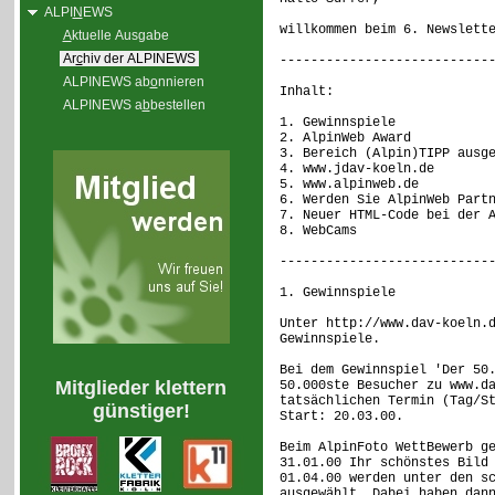
ALPI
N
EWS
willkommen beim 6. Newslett
A
ktuelle Ausgabe
Ar
c
hiv der ALPINEWS
---------------------------
ALPINEWS ab
o
nnieren
Inhalt:
ALPINEWS a
b
bestellen
1. Gewinnspiele
2. AlpinWeb Award
3. Bereich (Alpin)TIPP ausg
4. www.jdav-koeln.de
5. www.alpinweb.de
6. Werden Sie AlpinWeb Part
7. Neuer HTML-Code bei der 
8. WebCams
---------------------------
1. Gewinnspiele
Unter http://www.dav-koeln.
Gewinnspiele.
Bei dem Gewinnspiel 'Der 50
Mitglieder klettern
50.000ste Besucher zu www.d
tatsächlichen Termin (Tag/S
günstiger!
Start: 20.03.00.
Beim AlpinFoto WettBewerb g
31.01.00 Ihr schönstes Bild
01.04.00 werden unter den s
ausgewählt. Dabei haben dan