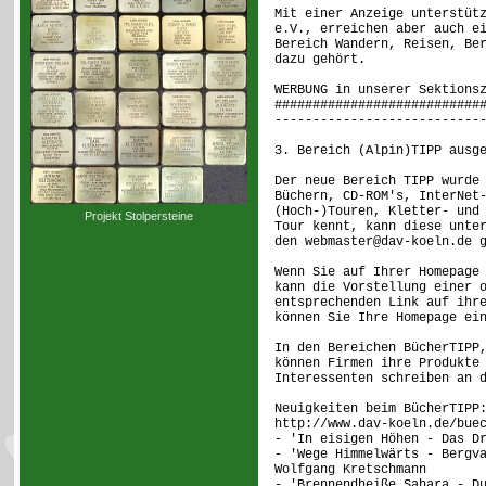
Mit einer Anzeige unterstüt
e.V., erreichen aber auch e
Bereich Wandern, Reisen, Be
dazu gehört.
WERBUNG in unserer Sektions
###########################
---------------------------
3. Bereich (Alpin)TIPP ausg
Der neue Bereich TIPP wurde
Büchern, CD-ROM's, InterNet
(Hoch-)Touren, Kletter- und
Projekt Stolpersteine
Tour kennt, kann diese unte
den webmaster@dav-koeln.de 
Wenn Sie auf Ihrer Homepage
kann die Vorstellung einer 
entsprechenden Link auf ihr
können Sie Ihre Homepage ei
In den Bereichen BücherTIPP
können Firmen ihre Produkte
Interessenten schreiben an 
Neuigkeiten beim BücherTIPP
http://www.dav-koeln.de/bue
- 'In eisigen Höhen - Das D
- 'Wege Himmelwärts - Bergv
Wolfgang Kretschmann
- 'Brennendheiße Sahara - D