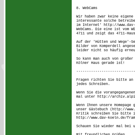
8. WebCams
Wir haben zwar keine eigene
interessante solche betreib
im Internet' http://www.dav
WebCams. Die eine ist vom W
4711 und zeigt das 4711-Hau
Auf der 'Hütten und Wege'-S
Bilder von Komperdell anges
leider nicht so häufig erne
So kann man auch von großer
Kölner Haus gerade ist!
---------------------------
Fragen richten Sie bitte an
jedes Schreiben.
Wenn Sie die vorangegangene
mal unter http://archiv.alp
Wenn Ihnen unsere Homepage 
unser Gästebuch (http://www
Kritik schreiben Sie bitte 
http://www.dav-koeln.de/fra
Schauen Sie wieder mal bei 
Mit freundlichen Grüßen