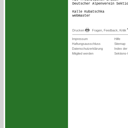
Deutscher Alpenverein Sekti
Kalle Kubatschka
webmaster
Drucken
Fragen, Feedback, Kritik
Impressum
Hilfe
Haftungsausschluss
Sitemap
Datenschutzerklärung
Index der
Mitglied werden
Sektions-