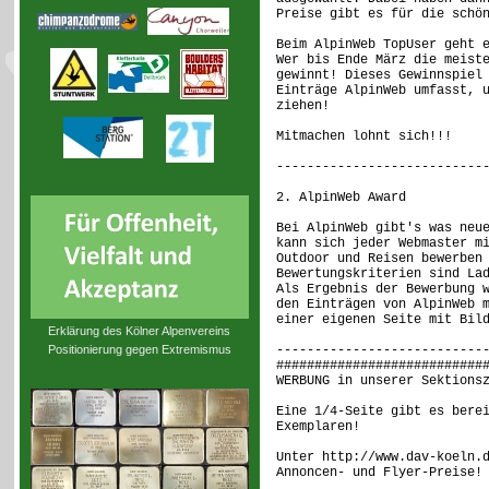
Preise gibt es für die schö
Beim AlpinWeb TopUser geht 
Wer bis Ende März die meist
gewinnt! Dieses Gewinnspiel
Einträge AlpinWeb umfasst, 
ziehen!
Mitmachen lohnt sich!!!
---------------------------
2. AlpinWeb Award
Bei AlpinWeb gibt's was neu
kann sich jeder Webmaster m
Outdoor und Reisen bewerben
Bewertungskriterien sind La
Als Ergebnis der Bewerbung 
den Einträgen von AlpinWeb 
einer eigenen Seite mit Bil
Erklärung des Kölner Alpenvereins
Positionierung gegen Extremismus
---------------------------
###########################
WERBUNG in unserer Sektions
Eine 1/4-Seite gibt es bere
Exemplaren!
Unter http://www.dav-koeln.
Annoncen- und Flyer-Preise!