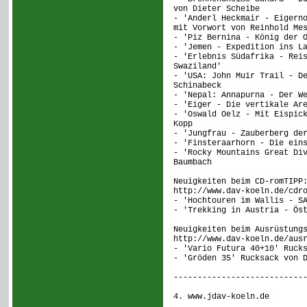
von Dieter Scheibe
- 'Anderl Heckmair - Eigern
mit Vorwort von Reinhold Me
- 'Piz Bernina - König der 
- 'Jemen - Expedition ins L
- 'Erlebnis Südafrika - Rei
Swaziland'
- 'USA: John Muir Trail - D
Schinabeck
- 'Nepal: Annapurna - Der W
- 'Eiger - Die vertikale Ar
- 'Oswald Oelz - Mit Eispic
Kopp
- 'Jungfrau - Zauberberg de
- 'Finsteraarhorn - Die ein
- 'Rocky Mountains Great Di
Baumbach
Neuigkeiten beim CD-romTIPP
http://www.dav-koeln.de/cdr
- 'Hochtouren im Wallis - S
- 'Trekking in Austria - Ös
Neuigkeiten beim Ausrüstung
http://www.dav-koeln.de/aus
- 'Vario Futura 40+10' Ruck
- 'Gröden 35' Rucksack von 
---------------------------
4. www.jdav-koeln.de