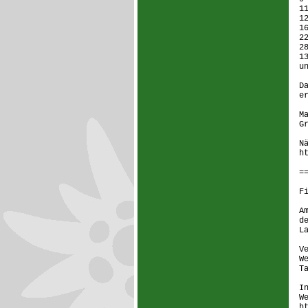
1
1
1
2
2
1
u
D
e
M
G
N
h
=
F
A
d
L
V
W
T
I
W
h