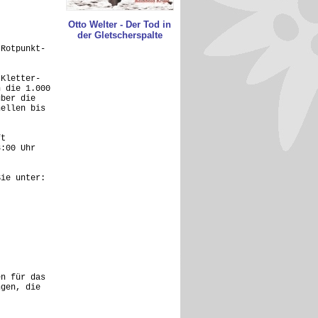
Otto Welter - Der Tod in
der Gletscherspalte
 Rotpunkt-
 Kletter-
n die 1.000
über die
nellen bis
ft
8:00 Uhr
Sie unter:
en für das
ngen, die