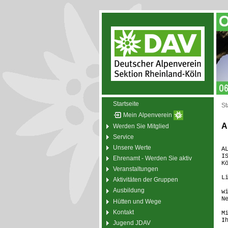
Startseite
St
Mein Alpenverein
A
Werden Sie Mitglied
Service
Unsere Werte
A
I
Ehrenamt - Werden Sie aktiv
K
Veranstaltungen
L
Aktivitäten der Gruppen
Ausbildung
w
N
Hütten und Wege
Kontakt
M
I
Jugend JDAV