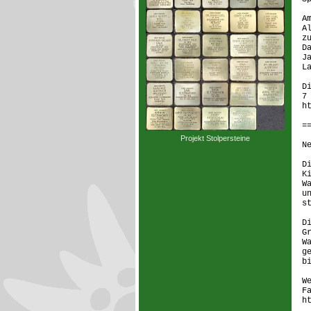
A
A
z
D
J
L
D
7
h
=
Projekt Stolpersteine
N
D
K
W
u
s
D
G
W
g
b
W
F
h