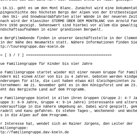
m 16.11. geht es um den Mont Blanc. Zunächst wird eine Dokumenta
lpingeschichte des höchsten Bergs der Alpen von der Erstbesteigu
u den Ski- und Snowboardabfahrten aller Wände in der neueren Zei
anach wird der Klassiker STÜRME ÜBER DEM MONTBLANC von Arnold Fa
ahre 1930 gezeigt. Sehenswert sind hierbei vor allem die gewalti
andschaftsaufnahmen in einer grandiosen Bergwelt.
ie BergFilmAbende finden in unserer Geschäftsstelle in der Cleme
 in der Nähe des Neumarkts statt. Nähere Informationen finden Si
ttp://tourengruppe.dav-koeln.de
== [ 3 / 7 ] ========================================
eue Familiengruppe für Kinder bis vier Jahre
ie Familiengruppe startet wieder mit einer neuen Gruppe für Fami
indern mit einem Alter von bis zu 4 Jahren. Geboten werden kindg
anderungen für alle, die Lust haben etwas mit Gleichgesinnten zu
nternehmen: Am 21. November geht es in den Königsforst und am 23
teht das Bergische Land auf dem Programm.
ie Familiengruppe bietet in allen ihren Gruppen (Gruppe 2: 4-7 J
ruppe 3: 6-9 Jahre, Gruppe 4: 9-14 Jahre) interessante und alter
anderausflüge in die nähere Umgebung an. Dabei wird gespielt, ge
eradelt und Kanu gefahren. Es stehen Tages-, Wochenend- und Woch
is in die Alpen auf dem Programm.
er Interesse hat, wendet sich an Rainer Jürgens, den Leiter der
amiliengruppe:
ttp://familiengruppe.dav-koeln.de