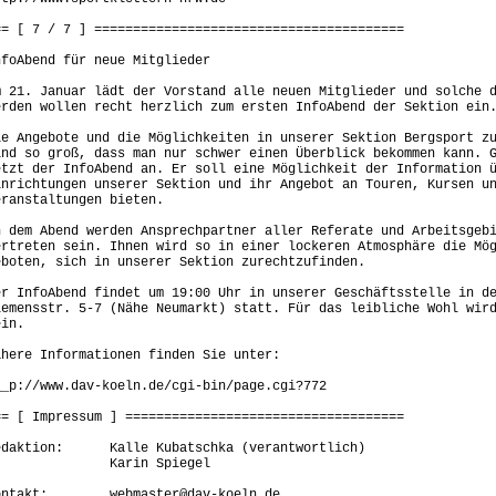
== [ 7 / 7 ] ========================================
nfoAbend für neue Mitglieder
m 21. Januar lädt der Vorstand alle neuen Mitglieder und solche 
erden wollen recht herzlich zum ersten InfoAbend der Sektion ein
ie Angebote und die Möglichkeiten in unserer Sektion Bergsport z
ind so groß, dass man nur schwer einen Überblick bekommen kann. 
etzt der InfoAbend an. Er soll eine Möglichkeit der Information 
inrichtungen unserer Sektion und ihr Angebot an Touren, Kursen u
eranstaltungen bieten.
n dem Abend werden Ansprechpartner aller Referate und Arbeitsgeb
ertreten sein. Ihnen wird so in einer lockeren Atmosphäre die Mö
eboten, sich in unserer Sektion zurechtzufinden.
er InfoAbend findet um 19:00 Uhr in unserer Geschäftsstelle in d
lemensstr. 5-7 (Nähe Neumarkt) statt. Für das leibliche Wohl wir
ein.
ähere Informationen finden Sie unter:
__p://www.dav-koeln.de/cgi-bin/page.cgi?772
== [ Impressum ] ====================================
edaktion: Kalle Kubatschka (verantwortlich)
Karin Spiegel
ontakt: webmaster@dav-koeln.de