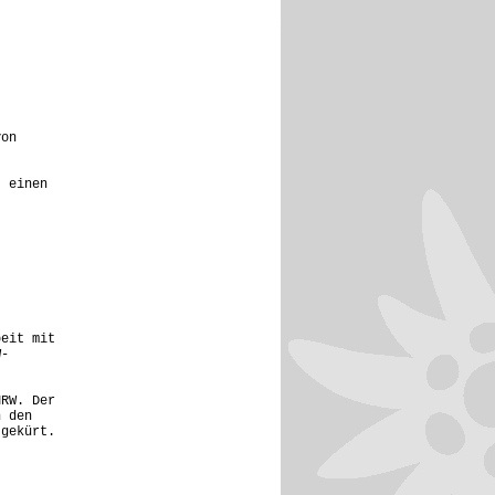
von
, einen
beit mit
W-
NRW. Der
n den
 gekürt.