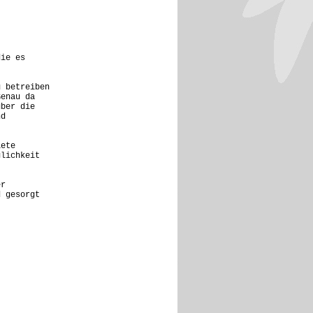
die es
.
u betreiben
Genau da
über die
nd
iete
glichkeit
er
d gesorgt