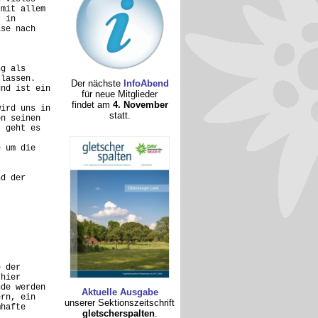
 mit allem
t in
ise nach
ng als
 lassen.
Der nächste
InfoAbend
und ist ein
für neue Mitglieder
findet am
4. November
wird uns in
statt.
on seinen
) geht es
e um die
nd der
e der
 hier
nde werden
Aktuelle Ausgabe
ern, ein
unserer Sektionszeitschrift
mhafte
gletscherspalten
.