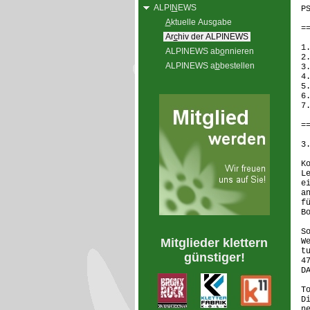
ALPI
N
EWS
P
A
ktuelle Ausgabe
=
Ar
c
hiv der ALPINEWS
1
ALPINEWS ab
o
nnieren
2
ALPINEWS a
b
bestellen
3
4
5
6
7
=
3
K
L
e
a
f
B
S
Mitglieder klettern
W
t
günstiger!
4
D
T
D
n