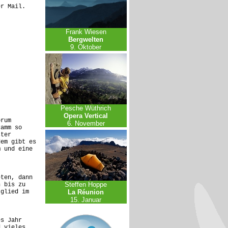
er Mail.
Frank Wiesen
Bergwelten
9. Oktober
Pesche Wüthrich
Opera Vertical
orum
6. November
ramm so
ster
dem gibt es
m und eine
eten, dann
Steffen Hoppe
n bis zu
tglied im
La Réunion
15. Januar
es Jahr
d vieles