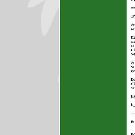
=
I
A
w
D
s
s
E
V
A
v
g
D
C
s
N
h
=
R
K