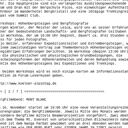
ehr. Die Hauptpreise sind ein verlängertes Ausbildungswochenende
rum und Dran mit der Bergschule Picos, ein einwöchiger Aufenthal
ohrmoor im Wanderhotel Bergkristall und eine 16tägige Trekkingre
epal vom Summit Club.
orkshops: Höhenbergsteigen und Bergfotografie
ürgen Winkler, der Meister der Leica, wird uns an seiner Erfahru
iner der bedeutendsten Landschafts- und Bergfotografen teilhaben
ein Workshop, der um 10:00 Uhr beginnt, dauert ca. drei Stunden 
uss für jeden Fotografen.
ajo Netzer, erfahrener Expeditionsleiter und Extrembergsteiger, 
einem zweistündigen Vortrag zum Themenbereich Höhenbergsteigen v
ängjährigen Erfahrungen berichten. Im Workshop (Beginn 13:00 Uhr
m die physikalischen und physiologischen Grundbedingungen, die
rscheinungsformen der Höhenkrankheiten und deren Behandlung sowi
aktik des Höhenbergsteigens bei Expeditionen und Trekkings.
u beiden Workshops wird es noch einige Karten am Informationssta
ektion im Forum Leverkusen geben.
ttp://www.koelner-alpintag.de
== [ 2 / 7 ] ========================================
ergFilmAbend: MONT BLANC
m 16. November startet um 19:00 Uhr eine neue Veranstaltungsreih
ourengruppe: die BergFilmAbende. Jeweils Mitte des Monats werden
esondere Bergfilme mittels Beamerprojektion vorgeführt. Zwei Abe
ich dem Thema Mt. Everest von unterschiedlichen Blickwinkeln näh
bend ist dem Nanga Parbat gewidmet und an drei Abenden werden na
pielfilme wie DER BERG RUFT oder SIEBEN JAHRE IN TIBET gezeigt.