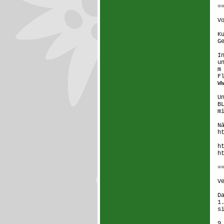
=
V
K
G
I
u
m
F
W
U
B
m
N
h
h
h
=
V
D
1
s
9