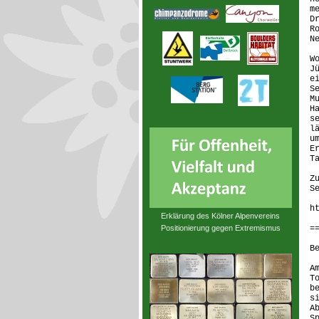
m
D
R
N
W
J
e
S
M
H
s
l
u
E
T
Z
S
h
Erklärung des Kölner Alpenvereins
Positionierung gegen Extremismus
=
B
A
T
b
s
A
S