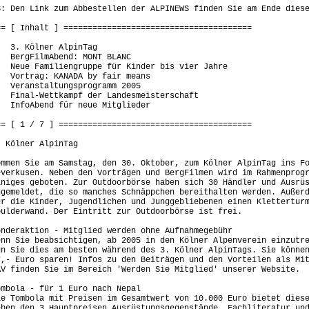
S: Den Link zum Abbestellen der ALPINEWS finden Sie am Ende dies
== [ Inhalt ] =======================================
. 3. Kölner AlpinTag
. BergFilmAbend: MONT BLANC
. Neue Familiengruppe für Kinder bis vier Jahre
. Vortrag: KANADA by fair means
. Veranstaltungsprogramm 2005
. Final-Wettkampf der Landesmeisterschaft
. InfoAbend für neue Mitglieder
== [ 1 / 7 ] ========================================
. Kölner AlpinTag
ommen Sie am Samstag, den 30. Oktober, zum Kölner AlpinTag ins F
everkusen. Neben den Vorträgen und BergFilmen wird im Rahmenprog
iniges geboten. Zur Outdoorbörse haben sich 30 Händler und Ausrü
ngemeldet, die so manches Schnäppchen bereithalten werden. Außer
ür die Kinder, Jugendlichen und Junggebliebenen einen Klettertur
oulderwand. Der Eintritt zur Outdoorbörse ist frei.
onderaktion - Mitglied werden ohne Aufnahmegebühr
enn Sie beabsichtigen, ab 2005 in den Kölner Alpenverein einzutr
un Sie dies am besten während des 3. Kölner AlpinTags. Sie könne
7,- Euro sparen! Infos zu den Beiträgen und den Vorteilen als Mi
AV finden Sie im Bereich 'Werden Sie Mitglied' unserer Website.
ombola - für 1 Euro nach Nepal
ie Tombola mit Preisen im Gesamtwert von 10.000 Euro bietet dies
eben den 3 Hauptpreisen Ausrüstungsgegenstände, Fachliteratur un