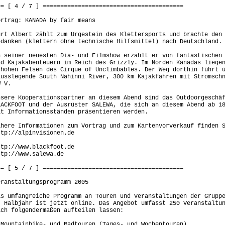
== [ 4 / 7 ] ========================================
ortrag: KANADA by fair means
urt Albert zählt zum Urgestein des Klettersports und brachte den
edanken (klettern ohne technische Hilfsmittel) nach Deutschland.
n seiner neuesten Dia- und Filmshow erzählt er von fantastischen
nd Kajakabenteuern im Reich des Grizzly. Im Norden Kanadas liege
 hohen Felsen des Cirque of Unclimbables. Der Weg dorthin führt 
lusslegende South Nahinni River, 300 km Kajakfahren mit Stromsch
W V.
nsere Kooperationspartner an diesem Abend sind das Outdoorgeschä
LACKFOOT und der Ausrüster SALEWA, die sich an diesem Abend ab 1
it Informationsständen präsentieren werden.
ähere Informationen zum Vortrag und zum Kartenvorverkauf finden 
ttp://alpinvisionen.de
ttp://www.blackfoot.de
ttp://www.salewa.de
== [ 5 / 7 ] ========================================
eranstaltungsprogramm 2005
as umfangreiche Programm an Touren und Veranstaltungen der Grupp
. Halbjahr ist jetzt online. Das Angebot umfasst 250 Veranstaltu
ich folgendermaßen aufteilen lassen:
 Mountainbike- und Radtouren (Tages- und Wochentouren)