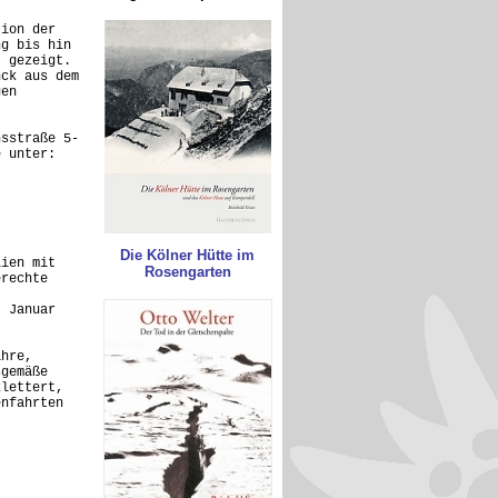
tion der
ng bis hin
t gezeigt.
nck aus dem
gen
nsstraße 5-
e unter:
Die Kölner Hütte im
lien mit
Rosengarten
erechte
. Januar
ahre,
sgemäße
klettert,
enfahrten