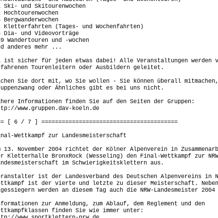
1 Ski- und Skitourenwochen
2 Hochtourenwochen
6 Bergwanderwochen
2 Kletterfahrten (Tages- und Wochenfahrten)
8 Dia- und Videovorträge
39 Wandertouren und -wochen
nd anderes mehr ...
a ist sicher für jeden etwas dabei! Alle Veranstaltungen werden 
rfahrenen Tourenleitern oder Ausbildern geleitet.
achen Sie dort mit, wo Sie wollen - Sie können überall mitmachen
ruppenzwang oder Ähnliches gibt es bei uns nicht.
ähere Informationen finden Sie auf den Seiten der Gruppen:
ttp://www.gruppen.dav-koeln.de
== [ 6 / 7 ] ========================================
inal-Wettkampf zur Landesmeisterschaft
m 13. November 2004 richtet der Kölner Alpenverein in Zusammenar
er Kletterhalle BronxRock (Wesseling) den Final-Wettkampf zur NR
andesmeisterschaft im Schwierigkeitsklettern aus.
eranstalter ist der Landesverband des Deutschen Alpenvereins in 
ettkampf ist der vierte und letzte zu dieser Meisterschaft. Nebe
agessiegern werden an diesem Tag auch die NRW-Landesmeister 2004
nformationen zur Anmeldung, zum Ablauf, dem Reglement und den
ettkampfklassen finden Sie wie immer unter:
ttp://www.sportklettern-nrw.de