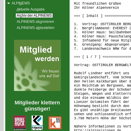
ALPI
N
EWS
Mit freundlichen Grüßen
Ihr Kölner Alpenverein
A
ktuelle Ausgabe
Ar
c
hiv der ALPINEWS
=== [ Inhalt ] ============
ALPINEWS ab
o
nnieren
1. Vortrag: OSTTIROLER BERG
ALPINEWS a
b
bestellen
2. BergFilmAbend: EVEREST (
3. Kölner Haus: Seilbahnben
4. Kölner Haus: Pauschalang
5. Infoabend für neue Mitgl
6. Grenzgang: Abgesprungen 
7. Landesnachweis NRW für d
=== [ 1 / 7 ] =============
Vortrag: OSTTIROLER BERGWEL
Rudolf Lindner entführt uns
Gebirgslandschaft. Vom Schn
den hellen Kalkburgen über 
ein Reichtum an Bergseen, W
dunkle Felsberge der Schobe
Steigen, Wegen und Kletterr
und die einsame Wildnis der
Mitglieder klettern
Lienzer Dolomiten führt der
Höhenweg besticht durch den
günstiger!
Es gibt unzählige Dreitause
sehen und schlussendlich er
3.798 Metern Höhe der höchs
Nähere Informationen zu Vor
http://alpinvisionen.de