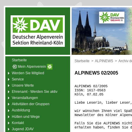
Startseite
Startseite
>
ALPINEWS
>
Archiv 
Mein Alpenverein
ALPINEWS 02/2005
Werden Sie Mitglied
Service
Unsere Werte
ALPINEWS 02/2005
ISSN: 1617-0563
Ehrenamt - Werden Sie aktiv
Köln, 07.02.05
Veranstaltungen
Liebe Leserin, lieber Leser
Aktivitäten der Gruppen
Ausbildung
wir wünschen Ihnen viel Spa
Newsletter des Kölner Alpen
Hütten und Wege
Kontakt
Falls Sie die ALPINEWS nich
erhalten haben, finden Sie 
Jugend JDAV