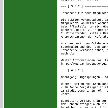
=== [ 5 / 7 ] =============
Infoabend für neue Mitglied
Die Sektion veranstaltete a
Mitglieder. An beiden Abend
Geschäftsstelle, um sich üb
unserer Sektion zu informie
2. Vorsitzender, mittels Be
Ansprechpartner der Referat
Aus den positiven Erfahrung
regelmäßig und über das Jah
Infoabende verpasst haben, 
nachholen.
Weiter Informationen dazu f
h__p://www.dav-koeln.de/cgi
=== [ 6 / 7 ] =============
Grenzgang: Abgesprungen - m
Unsere Partner von Grenzgan
- 10 Jahre Bergsteigen in a
im Studio Dumont, in Köln, 
Jahre.
Begeistert vom Sport in der
dem Können stiegen auch die
bereichert er seine Erzählu