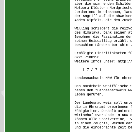
aber die spannenden Schilde
Meteora-Klöstern Nordgriech
Jordaniens im einsamen, lan
der Angriff auf die abweise
Anden-Gipfels, die den Zusc
Willing schildert die reizv
des Himalaya. Dank seiner a
Bewohner die Faszination de
seinem Reisealltag erzählt 
besuchten Ländern berichtet
Ermäßigte Eintrittskarten f
0221 7188150.
Weitere Infos unter: http:/
=== [ 7 / 7 ] =============
Landesnachweis NRW für ehre
Das nordrhein-westfälische 
haben den "Landesnachweis N
Leben gerufen.
Der Landesnachweis soll unt
die im Ehrenamt erworbenen 
Fähigkeiten. Deshalb unters
Wirtschaftsverbände in NRW 
können alle Sportvereine, -
in einem Zeugnis, werden da
und die eingebrachte Zeit b