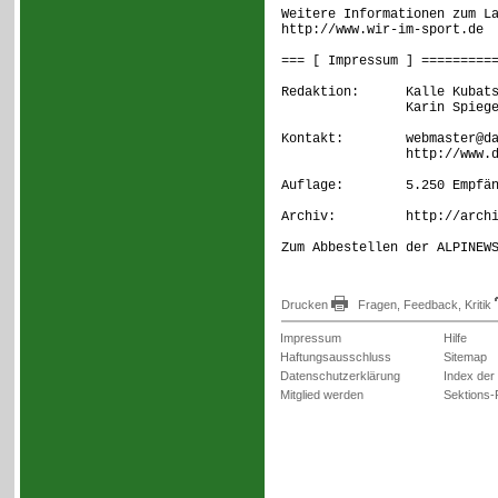
Weitere Informationen zum L
http://www.wir-im-sport.de
=== [ Impressum ] =========
Redaktion: Kalle Kubatsch
Karin Spiege
Kontakt: webmaster@dav
http://www.dav-k
Auflage: 5.250 Empfän
Archiv: http://archiv.
Zum Abbestellen der ALPINEW
Drucken
Fragen, Feedback, Kritik
Impressum
Hilfe
Haftungsausschluss
Sitemap
Datenschutzerklärung
Index der
Mitglied werden
Sektions-