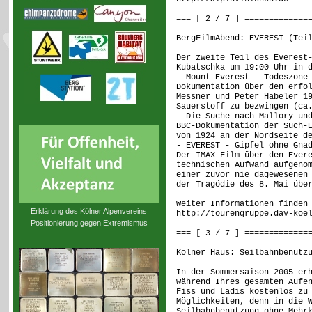
=== [ 2 / 7 ] =============
BergFilmAbend: EVEREST (Tei
Der zweite Teil des Everest
Kubatschka um 19:00 Uhr in 
- Mount Everest - Todeszone
Dokumentation über den erfo
Messner und Peter Habeler 1
Sauerstoff zu bezwingen (ca
- Die Suche nach Mallory un
BBC-Dokumentation der Such-
von 1924 an der Nordseite d
- EVEREST - Gipfel ohne Gna
Der IMAX-Film über den Ever
technischen Aufwand aufgeno
einer zuvor nie dagewesenen
der Tragödie des 8. Mai übe
Weiter Informationen finden
Erklärung des Kölner Alpenvereins
http://tourengruppe.dav-koe
Positionierung gegen Extremismus
=== [ 3 / 7 ] =============
Kölner Haus: Seilbahnbenutz
In der Sommersaison 2005 er
während Ihres gesamten Aufe
Fiss und Ladis kostenlos zu
Möglichkeiten, denn in die 
Seilbahnbenutzung ohne Mehr