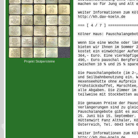
machen so für Jung und Alt 
Weiter Informationen zum Kö
http://kh.dav-koeln.de
=== [ 4 / 7 ] =============
Kölner Haus: Pauschalangebo
Wenn Sie eine Woche oder lä
bieten wir Ihnen im Sommer 
kostet ein einwöchiger Aufe
364,- Euro. Eine vierköpfig
490,- Euro pauschal Bergfer
Projekt Stolpersteine
zwischen 10 % und 25 % spar
Die Pauschalangebote (im 2-
und Seilbahnbenutzung ein. 
Hexenseehütte ohne Aufpreis
Frühstücksbuffet, Marschtee
alle Abgaben. Die Zimmer im
teilweise mit Stockbetten a
Die genauen Preise der Paus
Verlängerungen sind zu glei
Pauschalangebote gibt es au
25. Juni bis 15. September.
Hüttenwirt Fanz Althaler, K
Österreich, Tel. 0043 5476 
Weiter Informationen zum Kö
http://kh.dav-koeln.de