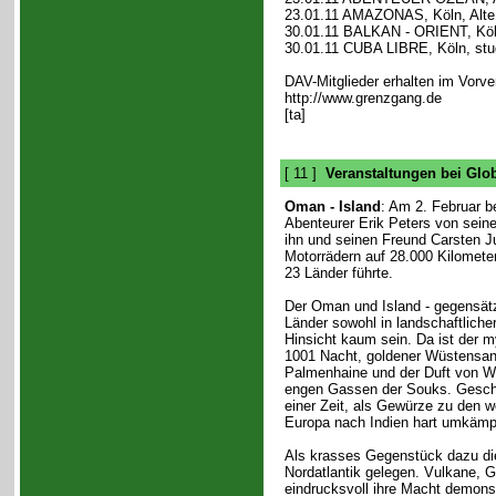
23.01.11 AMAZONAS, Köln, Alte
30.01.11 BALKAN - ORIENT, Köln
30.01.11 CUBA LIBRE, Köln, stu
DAV-Mitglieder erhalten im Vorv
http://www.grenzgang.de
[ta]
[ 11 ]
Veranstaltungen bei Glo
Oman - Island
: Am 2. Februar be
Abenteurer Erik Peters von seine
ihn und seinen Freund Carsten J
Motorrädern auf 28.000 Kilomete
23 Länder führte.
Der Oman und Island - gegensätz
Länder sowohl in landschaftlicher
Hinsicht kaum sein. Da ist der 
1001 Nacht, goldener Wüstensan
Palmenhaine und der Duft von W
engen Gassen der Souks. Geschi
einer Zeit, als Gewürze zu den 
Europa nach Indien hart umkämpf
Als krasses Gegenstück dazu die
Nordatlantik gelegen. Vulkane, Gl
eindrucksvoll ihre Macht demonst