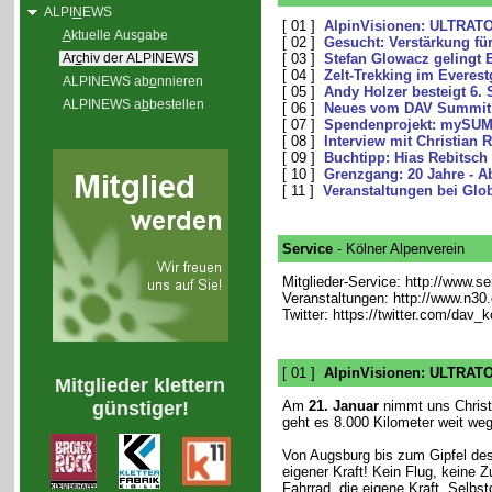
ALPI
N
EWS
[ 01 ]
AlpinVisionen: ULTRATOU
A
ktuelle Ausgabe
[ 02 ]
Gesucht: Verstärkung fü
Ar
c
hiv der ALPINEWS
[ 03 ]
Stefan Glowacz gelingt 
[ 04 ]
Zelt-Trekking im Everes
ALPINEWS ab
o
nnieren
[ 05 ]
Andy Holzer besteigt 6.
ALPINEWS a
b
bestellen
[ 06 ]
Neues vom DAV Summit
[ 07 ]
Spendenprojekt: mySU
[ 08 ]
Interview mit Christian 
[ 09 ]
Buchtipp: Hias Rebitsch -
[ 10 ]
Grenzgang: 20 Jahre - A
[ 11 ]
Veranstaltungen bei Glo
Service
- Kölner Alpenverein
Mitglieder-Service: http://www.s
Veranstaltungen: http://www.n30
Twitter: https://twitter.com/dav_k
[ 01 ]
AlpinVisionen: ULTRATOU
Mitglieder klettern
günstiger!
Am
21. Januar
nimmt uns Christ
geht es 8.000 Kilometer weit we
Von Augsburg bis zum Gipfel de
eigener Kraft! Kein Flug, keine Z
Fahrrad, die eigene Kraft, Selbstd