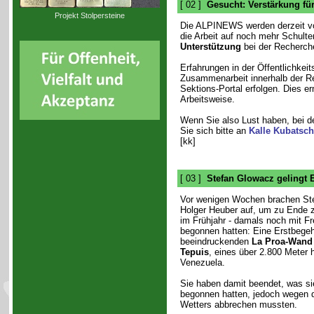
[ 02 ]
Gesucht: Verstärkung fü
Projekt Stolpersteine
Die ALPINEWS werden derzeit vo
die Arbeit auf noch mehr Schulte
Unterstützung
bei der Recherche
Erfahrungen in der Öffentlichkeit
Zusammenarbeit innerhalb der Red
Sektions-Portal erfolgen. Dies er
Arbeitsweise.
Wenn Sie also Lust haben, bei 
Sie sich bitte an
Kalle Kubatsc
[kk]
[ 03 ]
Stefan Glowacz gelingt 
Vor wenigen Wochen brachen St
Holger Heuber auf, um zu Ende z
im Frühjahr - damals noch mit Fre
begonnen hatten: Eine Erstbege
beeindruckenden
La Proa-Wand
Tepuis
, eines über 2.800 Meter 
Venezuela.
Sie haben damit beendet, was si
begonnen hatten, jedoch wegen 
Wetters abbrechen mussten.