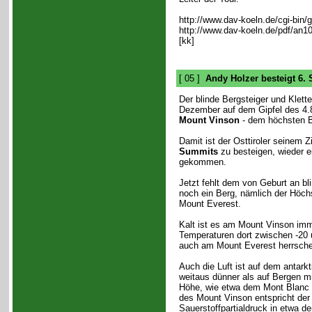
http://www.dav-koeln.de/cgi-bin/
http://www.dav-koeln.de/pdf/an1
[kk]
[ 05 ]
Andy Holzer besteigt 6.
Der blinde Bergsteiger und Klett
Dezember auf dem Gipfel des 4.
Mount Vinson
- dem höchsten Be
Damit ist der Osttiroler seinem Z
Summits
zu besteigen, wieder e
gekommen.
Jetzt fehlt dem von Geburt an bl
noch ein Berg, nämlich der Höchs
Mount Everest.
Kalt ist es am Mount Vinson imm
Temperaturen dort zwischen -20 
auch am Mount Everest herrsche
Auch die Luft ist auf dem antark
weitaus dünner als auf Bergen mi
Höhe, wie etwa dem Mont Blanc 
des Mount Vinson entspricht der
Sauerstoffpartialdruck in etwa d