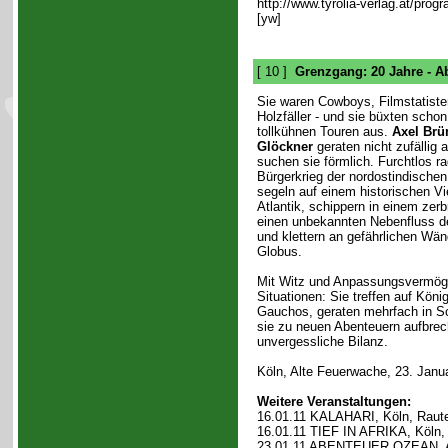
http://www.tyrolia-verlag.at/pro
[yw]
[ 10 ]
Grenzgang: 20 Jahre - A
Sie waren Cowboys, Filmstatiste
Holzfäller - und sie büxten scho
tollkühnen Touren aus.
Axel Br
Glöckner
geraten nicht zufällig 
suchen sie förmlich. Furchtlos ra
Bürgerkrieg der nordostindische
segeln auf einem historischen V
Atlantik, schippern in einem zerb
einen unbekannten Nebenfluss 
und klettern an gefährlichen Wä
Globus.
Mit Witz und Anpassungsvermöge
Situationen: Sie treffen auf Kön
Gauchos, geraten mehrfach in S
sie zu neuen Abenteuern aufbrec
unvergessliche Bilanz.
Köln, Alte Feuerwache, 23. Janua
Weitere Veranstaltungen:
16.01.11 KALAHARI, Köln, Raut
16.01.11 TIEF IN AFRIKA, Köln,
23.01.11 ABENTEUER OZEAN, Aa