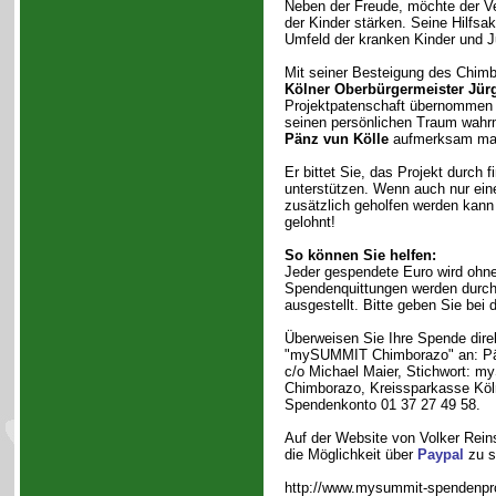
Neben der Freude, möchte der Ve
der Kinder stärken. Seine Hilfsa
Umfeld der kranken Kinder und J
Mit seiner Besteigung des Chimbo
Kölner Oberbürgermeister Jür
Projektpatenschaft übernommen 
seinen persönlichen Traum wahr
Pänz vun Kölle
aufmerksam ma
Er bittet Sie, das Projekt durch 
unterstützen. Wenn auch nur ei
zusätzlich geholfen werden kann
gelohnt!
So können Sie helfen:
Jeder gespendete Euro wird ohne 
Spendenquittungen werden durch 
ausgestellt. Bitte geben Sie bei
Überweisen Sie Ihre Spende dire
"mySUMMIT Chimborazo" an: Pän
c/o Michael Maier, Stichwort: 
Chimborazo, Kreissparkasse Köl
Spendenkonto 01 37 27 49 58.
Auf der Website von Volker Rei
die Möglichkeit über
Paypal
zu s
http://www.mysummit-spendenpro