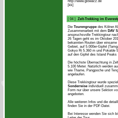
http://www.glowacz.de
[kk]
[ 04 ]
Zelt-Trekking im Everes
Die
Tourengruppe
des Kölner Al
Zusammenarbeit mit dem
DAV S
anspruchsvolle Trekkingtour nach
26 Tagen geht es im Oktober 201
bekannten Routen über einsame
Gebiet, auf 5.000er-Gipfel (Tam
Gokyo Ri 5.360 m und Pokalde 5
auf den Gipfel des Island Peaks 
Die höchste Übernachtung in Zelt
5.100 Meter. Natürlich werden a
wie Thame, Pangpoche und Teng
angelaufen.
Diese Trekkingtour wurde speziel
Sonderreise
individuell zusamme
Form nur über unsere Sektion 
angeboten.
Alle weiteren Infos und die detai
finden Sie in der PDF-Datei.
Bei Interesse wenden Sie sich bi
Leiter der Tour.