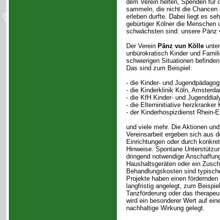
dem Verein helfen, Spenden für
sammeln, die nicht die Chancen h
erleben durfte. Dabei liegt es se
gebürtiger Kölner die Menschen u
schwächsten sind: unsere Pänz v
Der Verein
Pänz vun Kölle
unter
unbürokratisch Kinder und Familie
schwierigen Situationen befinden
Das sind zum Beispiel:
- die Kinder- und Jugendpädagog
- die Kinderklinik Köln, Amsterd
- die KfH Kinder- und Jugenddial
- die Elterninitiative herzkranker 
- der Kinderhospizdienst Rhein-Er
und viele mehr. Die Aktionen und
Vereinsarbeit ergeben sich aus 
Einrichtungen oder durch konkre
Hinweise. Spontane Unterstützun
dringend notwendige Anschaffun
Haushaltsgeräten oder ein Zusch
Behandlungskosten sind typische
Projekte haben einen fördernden
langfristig angelegt, zum Beispie
Tanzförderung oder das therapeu
wird ein besonderer Wert auf ein
nachhaltige Wirkung gelegt.