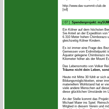
http://www.dav-summit-club.de
[sd]
[ 07 ]
Spendenprojekt: mySU
Ein Kölner auf dem höchsten Be
Sie Anteil an der Expedition von
6.310 Meter hohen Chimborazo un
gleichzeitig Kölner Kindern.
Es ist immer eine Frage des Be
Gemessen vom Erdmittelpunkt is
Äquator gelegene Chimborazo me
Kilometer höher als der Mount Ev
Das Lebensmotto von Volker Rein
Träume nicht dein Leben, son
Heute mit Mitte 30 fühlt er sich
Bildungsmöglichkeiten, einer im
materiellem Wohlstand hat er vie
viele andere Menschen auf diese
diese glücklichen Umstände im 
An der Stelle kommt das Projek
Michael Maier ins Spiel. Reinsch
Mitglied in diesem Verein und m