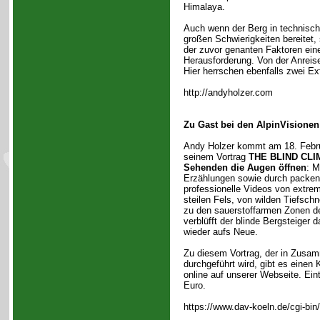
Himalaya.
Auch wenn der Berg in technisch
großen Schwierigkeiten bereitet, 
der zuvor genanten Faktoren ein
Herausforderung. Von der Anreis
Hier herrschen ebenfalls zwei E
http://andyholzer.com
Zu Gast bei den AlpinVisionen
Andy Holzer kommt am 18. Febru
seinem Vortrag
THE BLIND CLI
Sehenden die Augen öffnen
: M
Erzählungen sowie durch packen
professionelle Videos von extr
steilen Fels, von wilden Tiefschn
zu den sauerstoffarmen Zonen d
verblüfft der blinde Bergsteiger
wieder aufs Neue.
Zu diesem Vortrag, der in Zusa
durchgeführt wird, gibt es einen 
online auf unserer Webseite. Eint
Euro.
https://www.dav-koeln.de/cgi-bin