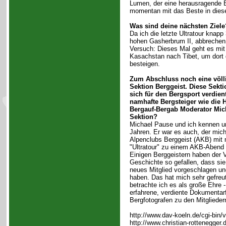
Lumen, der eine herausragende Bil
momentan mit das Beste in dies
Was sind deine nächsten Ziele
Da ich die letzte Ultratour knap
hohen Gasherbrum II, abbrechen 
Versuch: Dieses Mal geht es mi
Kasachstan nach Tibet, um dort
besteigen.
Zum Abschluss noch eine völlig
Sektion Berggeist. Diese Sekti
sich für den Bergsport verdie
namhafte Bergsteiger wie die 
Bergauf-Bergab Moderator Mic
Sektion?
Michael Pause und ich kennen un
Jahren. Er war es auch, der mich
Alpenclubs Berggeist (AKB) mit m
"Ultratour" zu einem AKB-Abend 
Einigen Berggeistern haben der V
Geschichte so gefallen, dass sie
neues Mitglied vorgeschlagen un
haben. Das hat mich sehr gefreu
betrachte ich es als große Ehre - 
erfahrene, verdiente Dokumentar
Bergfotografen zu den Mitgliede
http://www.dav-koeln.de/cgi-bin/
http://www.christian-rottenegger.