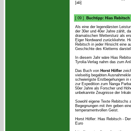
[ab]
[ 09 ]
Buchtipp: Hias Rebitsch -
Als eine der legendärsten Leistu
der 30er und 40er Jahre zählt, d
dramatischen Wettersturz als ers
Eiger Nordwand zurückkehrte. Hie
Rebitsch in jeder Hinsicht eine a
Geschichte des Kletterns darstell
In diesem Jahr wäre Hias Rebit
Tyrolia-Verlag nahm das zum Anl
Das Buch von
Horst Höfler
zeich
vielseitig begabten Ausnahmekle
schwierigste Erstbegehungen in d
zur Expedition zum Nanga Parbat
50er Jahre als Forscher und Höh
unbekannte Zeugnisse der Inkaku
Sowohl eigene Texte Rebitschs a
Begegnungen mit ihm geben einen
temperamentvollen Geist.
Horst Höfler: Hias Rebitsch - Der 
Euro