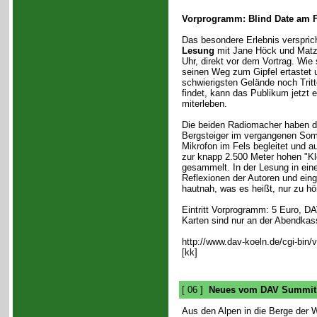
Vorprogramm: Blind Date am F
Das besondere Erlebnis verspric
Lesung
mit Jane Höck und Matz
Uhr, direkt vor dem Vortrag. Wie
seinen Weg zum Gipfel ertastet 
schwierigsten Gelände noch Tritt
findet, kann das Publikum jetzt e
miterleben.
Die beiden Radiomacher haben d
Bergsteiger im vergangenen So
Mikrofon im Fels begleitet und au
zur knapp 2.500 Meter hohen "Kl
gesammelt. In der Lesung in ei
Reflexionen der Autoren und eing
hautnah, was es heißt, nur zu hö
Eintritt Vorprogramm: 5 Euro, DA
Karten sind nur an der Abendkass
http://www.dav-koeln.de/cgi-bin/
[kk]
[ 06 ]
Neues vom DAV Summit
Aus den Alpen in die Berge der 