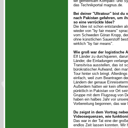
wir gemeinsam Kompakt- und Sy
das Technikportal magnus.de.
Bei deiner "Ultratour" bist d
nach Pakistan gefahren, um i
so eine verrückte Idee?
Die Idee ist schon entstanden a
wieder von "by fair means" spra
vom Schweden Göran Kropp, der 
ohne künstlichen Sauerstoff best
wirklich "by fair means".
Wie groß war der logistische 
Elf Länder zu durchqueren, darun
Länder, die Einladungen verlange
Transitvisa ausstellen, das ist sc
bürokratischer Aufwand, den man
Tour hinter sich bringt. Allerding
einfach, weil zum Beantragen der
Ländern der genaue Einreiseterm
Außerdem hatten wir kein offene
pünktlich in Pakistan vor Ort sein
Gruppe mit dem Flugzeug von D
haben ein halbes Jahr vor unsere
Vorbereitung begonnen, das war
Du zeigst in dem Vortrag neb
Videosequenzen, wie funktioni
Das war in der Tat eine der große
endlos Zeit lassen konnten. Wir