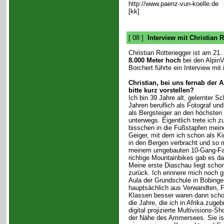
http://www.paenz-vun-koelle.de
[kk]
[ 08 ]
Interview mit Christian 
Christian Rottenegger ist am 21.
8.000 Meter hoch
bei den AlpinV
Borchert führte ein Interview mit 
Christian, bei uns fernab der 
bitte kurz vorstellen?
Ich bin 39 Jahre alt, gelernter Sch
Jahren beruflich als Fotograf un
als Bergsteiger an den höchsten
unterwegs. Eigentlich trete ich z
bisschen in die Fußstapfen mei
Geiger, mit dem ich schon als Ki
in den Bergen verbracht und so 
meinem umgebauten 10-Gang-Fahr
richtige Mountainbikes gab es da
Meine erste Diaschau liegt schon
zurück. Ich erinnere mich noch gu
Aula der Grundschule in Bobinge
hauptsächlich aus Verwandten, F
Klassen besser waren dann scho
die Jahre, die ich in Afrika zugeb
digital projizierte Multivisions-S
der Nähe des Ammersees. Sie ist 