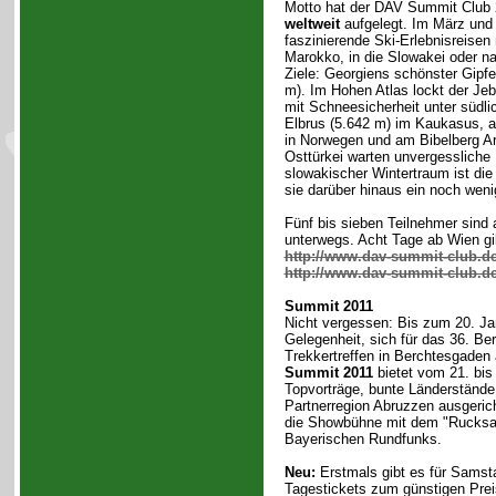
Motto hat der DAV Summit Club
weltweit
aufgelegt. Im März und A
faszinierende Ski-Erlebnisreisen
Marokko, in die Slowakei oder n
Ziele: Georgiens schönster Gipfe
m). Im Hohen Atlas lockt der Jeb
mit Schneesicherheit unter südl
Elbrus (5.642 m) im Kaukasus, 
in Norwegen und am Bibelberg Ara
Osttürkei warten unvergessliche 
slowakischer Wintertraum ist die
sie darüber hinaus ein noch weni
Fünf bis sieben Teilnehmer sind 
unterwegs. Acht Tage ab Wien gib
http://www.dav-summit-club.de/
http://www.dav-summit-club.de/
Summit 2011
Nicht vergessen: Bis zum 20. Ja
Gelegenheit, sich für das 36. Ber
Trekkertreffen in Berchtesgaden
Summit 2011
bietet vom 21. bis
Topvorträge, bunte Länderstände
Partnerregion Abruzzen ausgeric
die Showbühne mit dem "Rucksa
Bayerischen Rundfunks.
Neu:
Erstmals gibt es für Sams
Tagestickets zum günstigen Prei