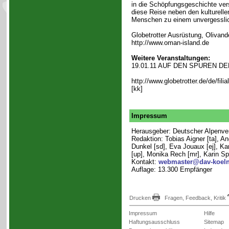
in die Schöpfungsgeschichte ver
diese Reise neben den kulturell
Menschen zu einem unvergesslic
Globetrotter Ausrüstung, Olivand
http://www.oman-island.de
Weitere Veranstaltungen:
19.01.11 AUF DEN SPUREN DER 
http://www.globetrotter.de/de/fili
[kk]
Impressum
Herausgeber: Deutscher Alpenvere
Redaktion: Tobias Aigner [ta], A
Dunkel [sd], Eva Jouaux [ej], Kar
[up], Monika Rech [mr], Karin Sp
Kontakt:
webmaster@dav-koeln
Auflage: 13.300 Empfänger
Drucken
Fragen, Feedback, Kritik
Impressum
Hilfe
Haftungsausschluss
Sitemap