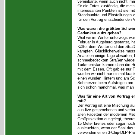
vereinbarte, wenn auch nicht imm
für die Fotos zuständig, die me
interessanten Punkten ist sie m
Standpunkte und Einstellungen zu
für den Vortrag entscheidenden 
Was waren die größten Schwier
Gedanken aufzugeben?
Weil wir im Winter unterwegs war
Februar in Augsburg gestartet, ha
Kälte, dem Wetter und den Straß
kämpfen. Glücklicherweise musst
Anatolien einige Tage abwarten, b
schneebedeckten Straßen wieder
Turkmenistan kamen dann die Hi
mit dem Essen. Oft gab es nur F
wurden wir nicht nur einmal kran
einen wunden Hintern und am Sch
Schmerzen beim Aufsteigen am 
sich schon manchmal, was man ei
Was für eine Art von Vortrag e
mit?
Der Vortrag ist eine Mischung au
aus live gesprochenen und verto
allen Facetten der modernen Medie
Großprojektion ausgelegt, theore
15 Meter breites oder sogar noch
ausleuchten, wenn der Saal das 
verwenden einen 3-Chip-DLP-Proj