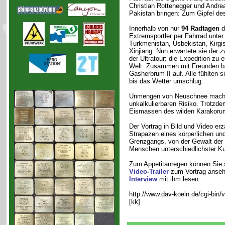
Christian Rottenegger und Andrea
Pakistan bringen: Zum Gipfel de
Innerhalb von nur
94 Radtagen
d
Extremsportler per Fahrrad unter
Turkmenistan, Usbekistan, Kirgis
Xinjiang. Nun erwartete sie der zw
der Ultratour: die Expedition zu
Welt. Zusammen mit Freunden ba
Gasherbrum II auf. Alle fühlten s
bis das Wetter umschlug.
Unmengen von Neuschnee machte
unkalkulierbaren Risiko. Trotzdem
Eismassen des wilden Karakorum
Der Vortrag in Bild und Video erz
Strapazen eines körperlichen un
Grenzgangs, von der Gewalt der
Menschen unterschiedlichster Ku
Zum Appetitanregen können Sie 
Video-Trailer
zum Vortrag anseh
Interview
mit ihm lesen.
http://www.dav-koeln.de/cgi-bin/
[kk]