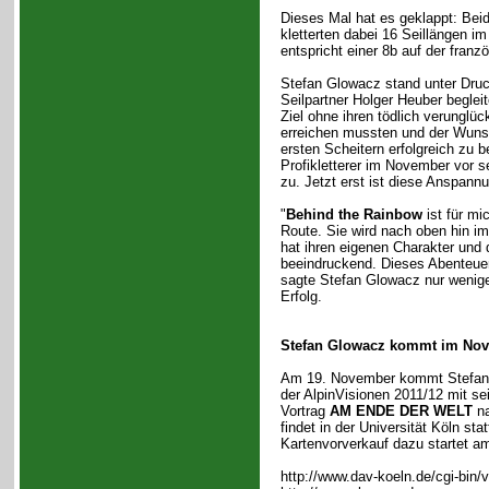
Dieses Mal hat es geklappt: Bei
kletterten dabei 16 Seillängen i
entspricht einer 8b auf der franz
Stefan Glowacz stand unter Druc
Seilpartner Holger Heuber begleit
Ziel ohne ihren tödlich verunglüc
erreichen mussten und der Wuns
ersten Scheitern erfolgreich zu 
Profikletterer im November vor s
zu. Jetzt erst ist diese Anspann
"
Behind the Rainbow
ist für mi
Route. Sie wird nach oben hin im
hat ihren eigenen Charakter und d
beeindruckend. Dieses Abenteuer 
sagte Stefan Glowacz nur wenig
Erfolg.
Stefan Glowacz kommt im Nov
Am 19. November kommt Stefa
der AlpinVisionen 2011/12 mit se
Vortrag
AM ENDE DER WELT
na
findet in der Universität Köln stat
Kartenvorverkauf dazu startet am 
http://www.dav-koeln.de/cgi-bin/