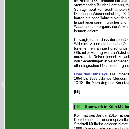
Im Herbst 1854 brachen die aus
stammenden Brüder Hermann, Ad
Schlagintweit von Southampton R
Die jungen Wissenschaftler, 28, 
hatten ein paar Jahre zuvor den 
längst legendären Forscher und
Wissenschaftsorganisator Alexa
kennen gelernt.
Er sorgte dafür, dass der preußi
Wilhelm IV. und die britische Os
für eine mehrjährige Forschungsr
Offizieller Auftrag war zunächs
nutzten die Reisen jedoch zu w
von Sammlungen in verschiedens
ethnologischen Disziplinen - ga
Über den Himalaya
. Die Expedi
1854 bis 1858. Alpines Museum, 
13-18 Uhr, Samstag und Sonntag
[kk]
[ 10 ]
Stuntwerk in Köln-Mülhe
Köln hat seit Januar 2015 mit d
Boulderhalle mit einem spezielle
Stadtteil Mülheim gelegen bietet 
1000 Quadratmeter großen Boulde