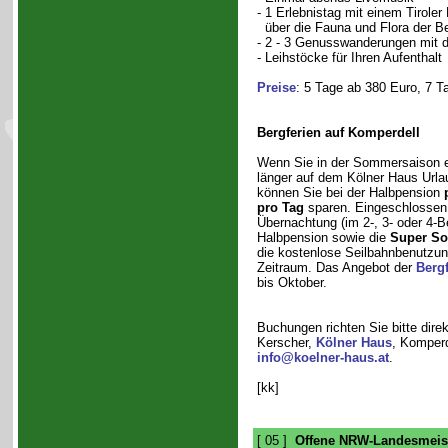
- 1 Erlebnistag mit einem Tirole
über die Fauna und Flora der B
- 2 - 3 Genusswanderungen mit 
- Leihstöcke für Ihren Aufenthalt
Preise
: 5 Tage ab 380 Euro, 7 T
Bergferien auf Komperdell
Wenn Sie in der Sommersaison 
länger auf dem Kölner Haus Url
können Sie bei der Halbpension
pro Tag
sparen. Eingeschlossen 
Übernachtung (im 2-, 3- oder 4-B
Halbpension sowie die
Super S
die kostenlose Seilbahnbenutzun
Zeitraum. Das Angebot der
Bergf
bis Oktober.
Buchungen richten Sie bitte dire
Kerscher,
Kölner Haus
, Komperd
info@koelner-haus.at
.
[kk]
[ 05 ]
Offene NRW-Landesmeist