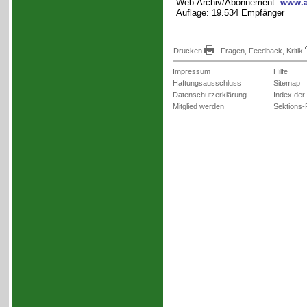
Web-Archiv/Abonnement:
www.a
Auflage: 19.534 Empfänger
Drucken
Fragen, Feedback, Kritik
Impressum
Hilfe
Haftungsausschluss
Sitemap
Datenschutzerklärung
Index der
Mitglied werden
Sektions-