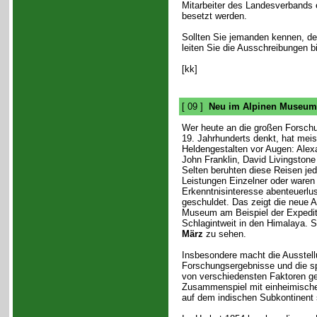
Mitarbeiter des Landesverbands e
besetzt werden.
Sollten Sie jemanden kennen, der
leiten Sie die Ausschreibungen bi
[kk]
[ 09 ]
Neu im Alpinen Museum:
Wer heute an die großen Forsch
19. Jahrhunderts denkt, hat meis
Heldengestalten vor Augen: Alex
John Franklin, David Livingston
Selten beruhten diese Reisen je
Leistungen Einzelner oder waren
Erkenntnisinteresse abenteuerlu
geschuldet. Das zeigt die neue A
Museum am Beispiel der Expedit
Schlagintweit in den Himalaya. 
März
zu sehen.
Insbesondere macht die Ausstellun
Forschungsergebnisse und die s
von verschiedensten Faktoren ge
Zusammenspiel mit einheimische
auf dem indischen Subkontinent s