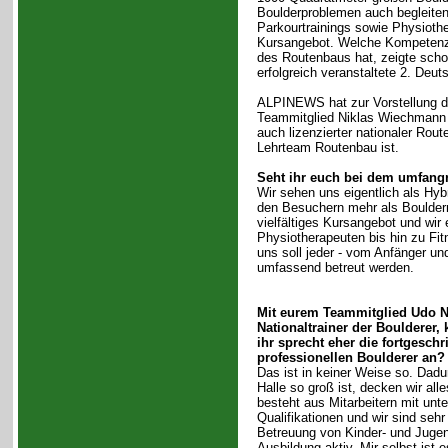
Boulderproblemen auch begleiten
Parkourtrainings sowie Physioth
Kursangebot. Welche Kompetenz
des Routenbaus hat, zeigte schon
erfolgreich veranstaltete 2. Deu
ALPINEWS hat zur Vorstellung d
Teammitglied Niklas Wiechmann 
auch lizenzierter nationaler Rou
Lehrteam Routenbau ist.
Seht ihr euch bei dem umfangr
Wir sehen uns eigentlich als Hyb
den Besuchern mehr als Bouldern
vielfältiges Kursangebot und wir
Physiotherapeuten bis hin zu Fi
uns soll jeder - vom Anfänger und
umfassend betreut werden.
Mit eurem Teammitglied Udo
Nationaltrainer der Boulderer
ihr sprecht eher die fortgeschr
professionellen Boulderer an?
Das ist in keiner Weise so. Dadu
Halle so groß ist, decken wir al
besteht aus Mitarbeitern mit unt
Qualifikationen und wir sind sehr 
Betreuung von Kinder- und Jugen
Ausbildung aktiv. Mir selbst ist 