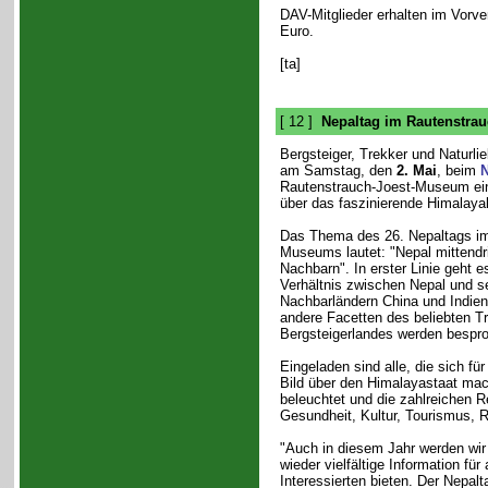
DAV-Mitglieder erhalten im Vorve
Euro.
[ta]
[ 12 ]
Nepaltag im Rautenstra
Bergsteiger, Trekker und Naturli
am Samstag, den
2. Mai
, beim
N
Rautenstrauch-Joest-Museum ei
über das faszinierende Himalay
Das Thema des 26. Nepaltags i
Museums lautet: "Nepal mittendri
Nachbarn". In erster Linie geht 
Verhältnis zwischen Nepal und s
Nachbarländern China und Indien
andere Facetten des beliebten T
Bergsteigerlandes werden bespr
Eingeladen sind alle, die sich fü
Bild über den Himalayastaat mach
beleuchtet und die zahlreichen Re
Gesundheit, Kultur, Tourismus, R
"Auch in diesem Jahr werden wir
wieder vielfältige Information für 
Interessierten bieten. Der Nepal