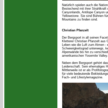
Natürlich spielen auch die Nation
Bestechend mit ihrer Strahlkraf
Canyonlands, Antilope Canyon un
Yellowstone. Sie sind Bühnen für
Mountains zu finden sind.
Christian Pfanzelt
Der Bergsport in all seinen Facet
Kletterer Christian Pfanzelt au
Leben wie die Luft zum Atmen - e
Schwierigkeitsgrad unterwegs, ke
Alpenwände bis hin zu verschied
amerikanischen Yosemite Valley.
Neben dem Bergsport gehört das 
Leidenschaft. Sein ehemaliges Ho
Mittlerweile ist er als Profifotogr
für viele bedeutende Bekleidungs
Fach- und Lifestylemagazine.