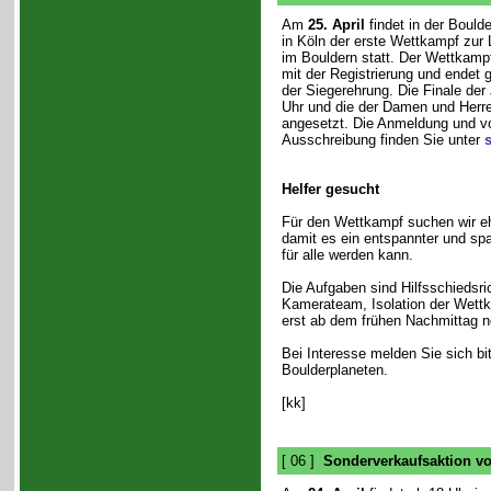
Am
25. April
findet in der Bould
in Köln der erste Wettkampf zur
im Bouldern statt. Der Wettkamp
mit der Registrierung und endet 
der Siegerehrung. Die Finale der
Uhr und die der Damen und Herre
angesetzt. Die Anmeldung und vo
Ausschreibung finden Sie unter
s
Helfer gesucht
Für den Wettkampf suchen wir eh
damit es ein entspannter und s
für alle werden kann.
Die Aufgaben sind Hilfsschiedsric
Kamerateam, Isolation der Wettk
erst ab dem frühen Nachmittag n
Bei Interesse melden Sie sich bi
Boulderplaneten.
[kk]
[ 06 ]
Sonderverkaufsaktion vo