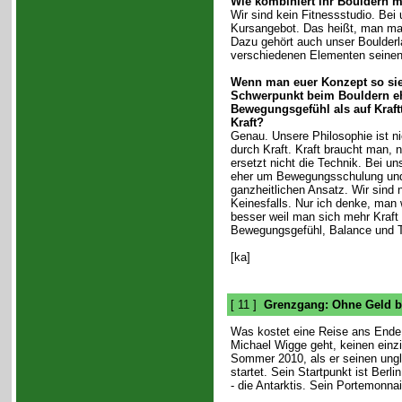
Wie kombiniert ihr Bouldern m
Wir sind kein Fitnessstudio. Bei
Kursangebot. Das heißt, man mac
Dazu gehört auch unser Boulderl
verschiedenen Elementen seinen K
Wenn man euer Konzept so sieh
Schwerpunkt beim Bouldern eh
Bewegungsgefühl als auf Kraftt
Kraft?
Genau. Unsere Philosophie ist ni
durch Kraft. Kraft braucht man, na
ersetzt nicht die Technik. Bei un
eher um Bewegungsschulung und
ganzheitlichen Ansatz. Wir sind n
Keinesfalls. Nur ich denke, man w
besser weil man sich mehr Kraft a
Bewegungsgefühl, Balance und Te
[ka]
[ 11 ]
Grenzgang: Ohne Geld bi
Was kostet eine Reise ans Ende
Michael Wigge geht, keinen einz
Sommer 2010, als er seinen ungl
startet. Sein Startpunkt ist Berli
- die Antarktis. Sein Portemonnaie