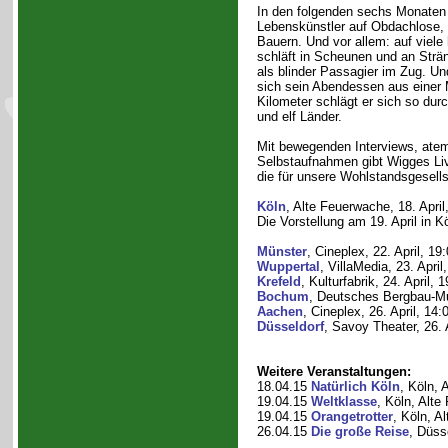
In den folgenden sechs Monaten t
Lebenskünstler auf Obdachlose, 
Bauern. Und vor allem: auf viele
schläft in Scheunen und an Strän
als blinder Passagier im Zug. Un
sich sein Abendessen aus einer M
Kilometer schlägt er sich so durc
und elf Länder.
Mit bewegenden Interviews, ate
Selbstaufnahmen gibt Wigges Live
die für unsere Wohlstandsgesells
Köln
, Alte Feuerwache, 18. April
Die Vorstellung am 19. April in Kö
Münster
, Cineplex, 22. April, 19
Wuppertal
, VillaMedia, 23. April
Krefeld
, Kulturfabrik, 24. April, 
Bochum
, Deutsches Bergbau-Mu
Aachen
, Cineplex, 26. April, 14:
Düsseldorf
, Savoy Theater, 26. 
Weitere Veranstaltungen:
18.04.15
Natürlich Köln
, Köln, 
19.04.15
Weltklasse
, Köln, Alte
19.04.15
Orangetrotter
, Köln, A
26.04.15
Die große Reise
, Düss