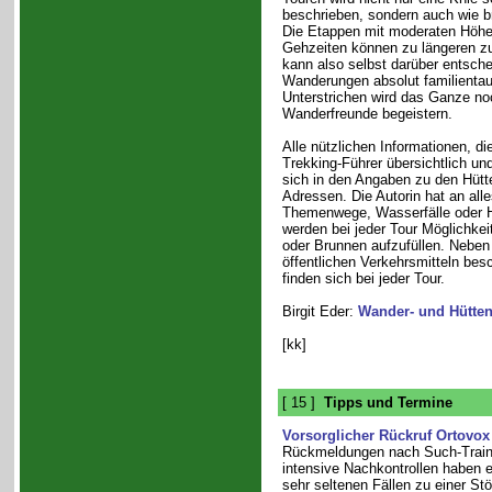
beschrieben, sondern auch wie br
Die Etappen mit moderaten Höhe
Gehzeiten können zu längeren 
kann also selbst darüber entsche
Wanderungen absolut familientaug
Unterstrichen wird das Ganze noc
Wanderfreunde begeistern.
Alle nützlichen Informationen, 
Trekking-Führer übersichtlich und
sich in den Angaben zu den Hüt
Adressen. Die Autorin hat an all
Themenwege, Wasserfälle oder Höh
werden bei jeder Tour Möglichke
oder Brunnen aufzufüllen. Neben 
öffentlichen Verkehrsmitteln bes
finden sich bei jeder Tour.
Birgit Eder:
Wander- und Hütten
[kk]
[ 15 ]
Tipps und Termine
Vorsorglicher Rückruf Ortovox
Rückmeldungen nach Such-Train
intensive Nachkontrollen haben e
sehr seltenen Fällen zu einer St