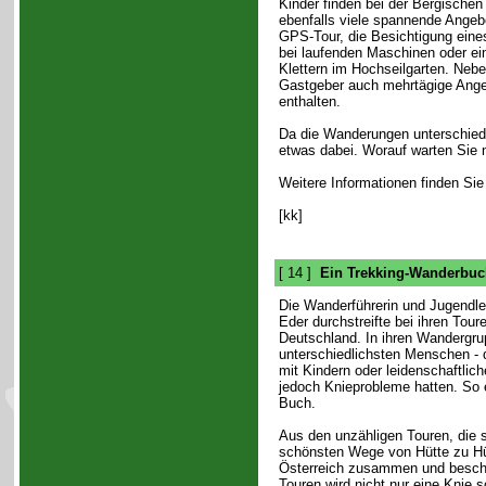
Kinder finden bei der Bergisch
ebenfalls viele spannende Angebo
GPS-Tour, die Besichtigung eine
bei laufenden Maschinen oder e
Klettern im Hochseilgarten. Neb
Gastgeber auch mehrtägige Ang
enthalten.
Da die Wanderungen unterschiedl
etwas dabei. Worauf warten Sie 
Weitere Informationen finden Sie
[kk]
[ 14 ]
Ein Trekking-Wanderbuch
Die Wanderführerin und Jugendlei
Eder durchstreifte bei ihren Tour
Deutschland. In ihren Wandergru
unterschiedlichsten Menschen - d
mit Kindern oder leidenschaftlich
jedoch Knieprobleme hatten. So e
Buch.
Aus den unzähligen Touren, die s
schönsten Wege von Hütte zu Hüt
Österreich zusammen und beschri
Touren wird nicht nur eine Knie 