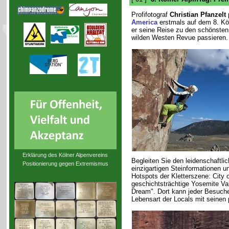
Profifotograf
Christian Pfanzelt
p
America
erstmals auf dem 8. Köl
er seine Reise zu den schönsten
wilden Westen Revue passieren.
Erklärung des Kölner Alpenvereins
Begleiten Sie den leidenschaftli
Positionierung gegen Extremismus
einzigartigen Steinformationen u
Hotspots der Kletterszene: Cit
geschichtsträchtige Yosemite Va
Dream". Dort kann jeder Besuche
Lebensart der Locals mit seinen