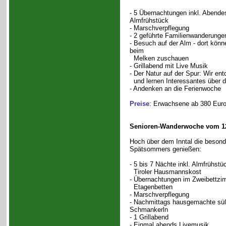
- 5 Übernachtungen inkl. Abend
Almfrühstück
- Marschverpflegung
- 2 geführte Familienwanderunge
- Besuch auf der Alm - dort könn
beim
Melken zuschauen
- Grillabend mit Live Musik
- Der Natur auf der Spur: Wir e
und lernen Interessantes über 
- Andenken an die Ferienwoche
Preise
: Erwachsene ab 380 Euro,
Senioren-Wanderwoche vom 12
Hoch über dem Inntal die beson
Spätsommers genießen:
- 5 bis 7 Nächte inkl. Almfrühst
Tiroler Hausmannskost
- Übernachtungen im Zweibettzim
Etagenbetten
- Marschverpflegung
- Nachmittags hausgemachte süß
Schmankerln
- 1 Grillabend
- Einmal abends Livemusik