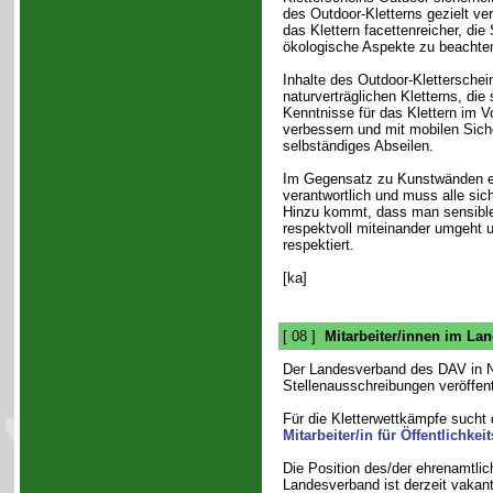
des Outdoor-Kletterns gezielt ver
das Klettern facettenreicher, die
ökologische Aspekte zu beachte
Inhalte des Outdoor-Kletterschei
naturverträglichen Kletterns, die
Kenntnisse für das Klettern im V
verbessern und mit mobilen Sich
selbständiges Abseilen.
Im Gegensatz zu Kunstwänden exis
verantwortlich und muss alle sic
Hinzu kommt, dass man sensible
respektvoll miteinander umgeht un
respektiert.
[ka]
[ 08 ]
Mitarbeiter/innen im La
Der Landesverband des DAV in N
Stellenausschreibungen veröffent
Für die Kletterwettkämpfe sucht 
Mitarbeiter/in für Öffentlichkeit
Die Position des/der ehrenamtli
Landesverband ist derzeit vakan