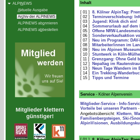
Inhalt
ALPI
N
EWS
A
ktuelle Ausgabe
[ 01 ]
8. Kölner AlpinTag: Pre
Ar
c
hiv der ALPINEWS
[ 02 ]
Terminverschiebung: Inf
[ 03 ]
Jugend: Klink dich ein!
ALPINEWS ab
o
nnieren
[ 04 ]
Sommerurlaub auf dem 
ALPINEWS a
b
bestellen
[ 05 ]
Offene NRW-Landesmeist
[ 06 ]
Sonderverkaufsaktion vo
[ 07 ]
Neu im Programm: DAV-K
[ 08 ]
Mitarbeiter/innen im La
[ 09 ]
Neu im Alpinen Museum:
[ 10 ]
Stuntwerk in Köln-Mülhe
[ 11 ]
Grenzgang: Ohne Geld bi
[ 12 ]
Nepaltag im Rautenstra
[ 13 ]
Neun Tage Wandern im 
[ 14 ]
Ein Trekking-Wanderbuch
[ 15 ]
Tipps und Termine
Service
- Kölner Alpenverein
Mitglieder-Service
-
Info-Servi
Vorteile bei unseren Partnern
Mitglieder klettern
Angebotsübersicht:
Klettern
,
Wa
günstiger!
Familienbergsteigen
,
Ski-/Sno
AlpinVisionen
,
Ausbildungsku
[ 01 ]
8. Kölner AlpinTag: Pre