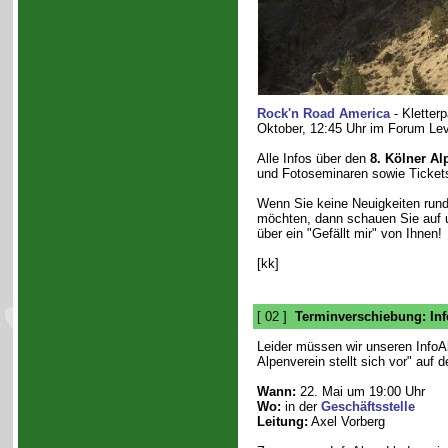
Rock'n Road America
- Kletter
Oktober, 12:45 Uhr im Forum Le
Alle Infos über den
8. Kölner Al
und Fotoseminaren sowie Tickets
Wenn Sie keine Neuigkeiten rund
möchten, dann schauen Sie auf 
über ein "Gefällt mir" von Ihnen!
[kk]
[ 02 ]
Terminverschiebung: Inf
Leider müssen wir unseren InfoA
Alpenverein stellt sich vor" auf 
Wann:
22. Mai um 19:00 Uhr
Wo:
in der
Geschäftsstelle
Leitung:
Axel Vorberg