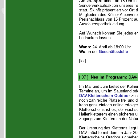
Am
24. April
findet ab 18 Uhr in
Sonderverkaufsaktion unseres n
statt. Skinfit präsentiert vor Ort
Mitgliedern des Kölner Alpenver
Preisnachlass von 15 Prozent au
Ausdauersportbekleidung.
Auf Wunsch können Sie jedes er
bedrucken lassen.
Wann:
24. April ab 18:00 Uhr
Wo:
in der
Geschäftsstelle
[kk]
[ 07 ]
Neu im Programm: DAV-K
Im Mai und Juni bietet der Kölne
Termine an, um im Sauerland oder
DAV-Kletterschein Outdoor
zu e
noch zahlreiche Plätze frei und 
kann ganz einfach online erfolgen
Kletterscheins ist es, der wach
Hallenkletterern einen sicheren
Zugang zum Klettern in der Natu
Der Ursprung des Kletterns liegt 
DAV möchte mit dem im Jahr 201
Kletterscheins Outdoor sicherhe