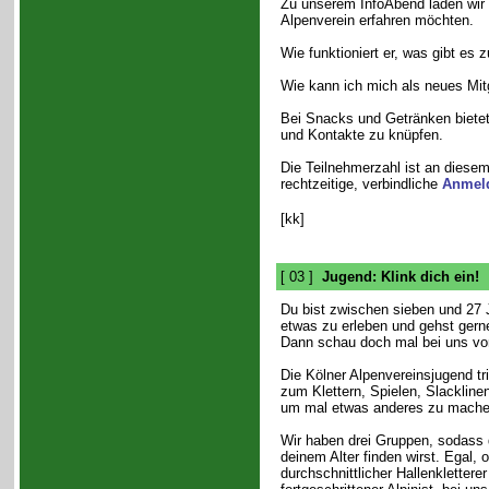
Zu unserem InfoAbend laden wir a
Alpenverein erfahren möchten.
Wie funktioniert er, was gibt es
Wie kann ich mich als neues Mitg
Bei Snacks und Getränken bietet 
und Kontakte zu knüpfen.
Die Teilnehmerzahl ist an diese
rechtzeitige, verbindliche
Anmel
[kk]
[ 03 ]
Jugend: Klink dich ein!
Du bist zwischen sieben und 27 J
etwas zu erleben und gehst gerne
Dann schau doch mal bei uns vor
Die Kölner Alpenvereinsjugend tri
zum Klettern, Spielen, Slackline
um mal etwas anderes zu mache
Wir haben drei Gruppen, sodass d
deinem Alter finden wirst. Egal, o
durchschnittlicher Hallenkletterer