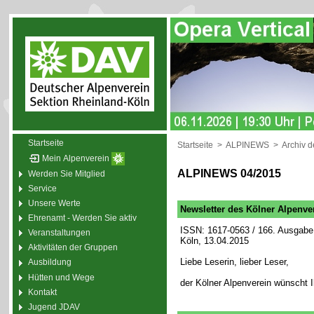
Startseite
Startseite
>
ALPINEWS
>
Archiv 
Mein Alpenverein
ALPINEWS 04/2015
Werden Sie Mitglied
Service
Unsere Werte
Newsletter des Kölner Alpenve
Ehrenamt - Werden Sie aktiv
ISSN: 1617-0563 / 166. Ausgabe 
Veranstaltungen
Köln, 13.04.2015
Aktivitäten der Gruppen
Liebe Leserin, lieber Leser,
Ausbildung
Hütten und Wege
der Kölner Alpenverein wünscht 
Kontakt
Jugend JDAV