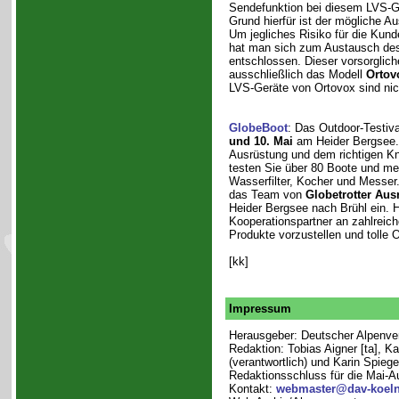
Sendefunktion bei diesem LVS-
Grund hierfür ist der mögliche Aus
Um jegliches Risiko für die Kun
hat man sich zum Austausch des 
entschlossen. Dieser vorsorgliche
ausschließlich das Modell
Ortov
LVS-Geräte von Ortovox sind nich
GlobeBoot
: Das Outdoor-Testiv
und 10. Mai
am Heider Bergsee. S
Ausrüstung und dem richtigen 
testen Sie über 80 Boote und meh
Wasserfilter, Kocher und Messer.
das Team von
Globetrotter Aus
Heider Bergsee nach Brühl ein. Hi
Kooperationspartner an zahlreic
Produkte vorzustellen und tolle 
[kk]
Impressum
Herausgeber: Deutscher Alpenvere
Redaktion: Tobias Aigner [ta], K
(verantwortlich) und Karin Spiege
Redaktionsschluss für die Mai-A
Kontakt:
webmaster@dav-koeln