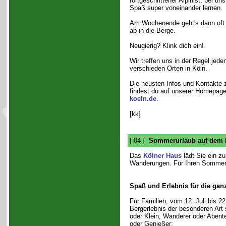
fortgeschrittener Alpinist, bei u
Spaß super voneinander lernen.
Am Wochenende geht's dann oft
ab in die Berge.
Neugierig? Klink dich ein!
Wir treffen uns in der Regel jed
verschieden Orten in Köln.
Die neusten Infos und Kontakte
findest du auf unserer Homepag
koeln.de
.
[kk]
[ 04 ]
Sommerurlaub auf dem 
Das
Kölner Haus
lädt Sie ein z
Wanderungen. Für Ihren Sommerur
Spaß und Erlebnis für die gan
Für Familien, vom 12. Juli bis 22
Bergerlebnis der besonderen Art
oder Klein, Wanderer oder Abente
oder Genießer: