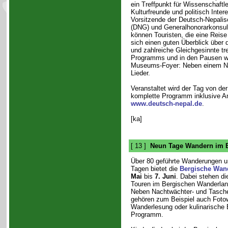
ein Treffpunkt für Wissenschaftle
Kulturfreunde und politisch Intere
Vorsitzende der Deutsch-Nepalis
(DNG) und Generalhonorarkonsu
können Touristen, die eine Reise
sich einen guten Überblick über 
und zahlreiche Gleichgesinnte tr
Programms und in den Pausen wi
Museums-Foyer: Neben einem Nep
Lieder.
Veranstaltet wird der Tag von de
komplette Programm inklusive Anf
www.deutsch-nepal.de
.
[ka]
[ 13 ]
Neun Tage Wandern im 
Über 80 geführte Wanderungen u
Tagen bietet die
Bergische Wan
Mai
bis
7. Juni
. Dabei stehen di
Touren im Bergischen Wanderlan
Neben Nachtwächter- und Tasch
gehören zum Beispiel auch Foto
Wanderlesung oder kulinarische
Programm.