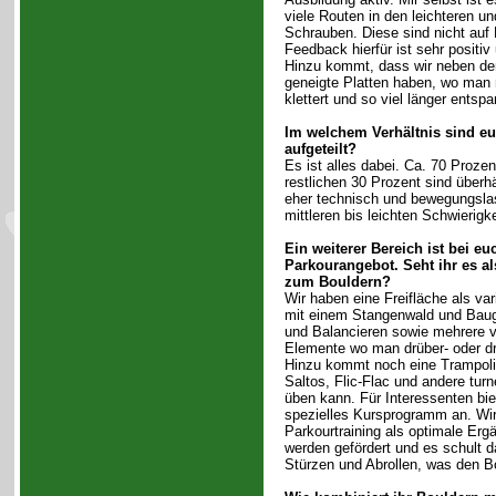
viele Routen in den leichteren u
Schrauben. Diese sind nicht auf
Feedback hierfür ist sehr positiv
Hinzu kommt, dass wir neben de
geneigte Platten haben, wo man 
klettert und so viel länger ents
Im welchem Verhältnis sind eu
aufgeteilt?
Es ist alles dabei. Ca. 70 Prozen
restlichen 30 Prozent sind überh
eher technisch und bewegungslas
mittleren bis leichten Schwierigk
Ein weiterer Bereich ist bei eu
Parkourangebot. Seht ihr es a
zum Bouldern?
Wir haben eine Freifläche als var
mit einem Stangenwald und Bau
und Balancieren sowie mehrere 
Elemente wo man drüber- oder dr
Hinzu kommt noch eine Trampol
Saltos, Flic-Flac und andere tur
üben kann. Für Interessenten biet
spezielles Kursprogramm an. Wi
Parkourtraining als optimale Er
werden gefördert und es schult d
Stürzen und Abrollen, was den Bo