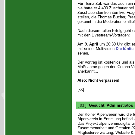
Für Heinz Zak war das auch ein
nie hatte er 4.400 Zuschauer bei
Zuschauenden konnten live Frag
stellen, die Thomas Bucher, Pre
gekonnt in die Moderation einflie
Nach diesem tollen Erfolg geht 
mit den Livestream-Vorträgen:
Am
9. April
um 20:30 Uhr gibt 
mit seiner Multivision
Die fünft
sehen.
Der Vortrag ist kostenlos und al
Maßnahme gegen den Corona-Vi
anerkannt...
Also: Nicht verpassen!
[kk]
[ 03 ]
Gesucht: Administrator/i
Der Kölner Alpenverein wird die
Alpenverein in Erstellung befindl
Das Projekt alpenverein.digital u
Zusammenarbeit und Gremien (Ko
Mitgliederverwaltung, Website & 