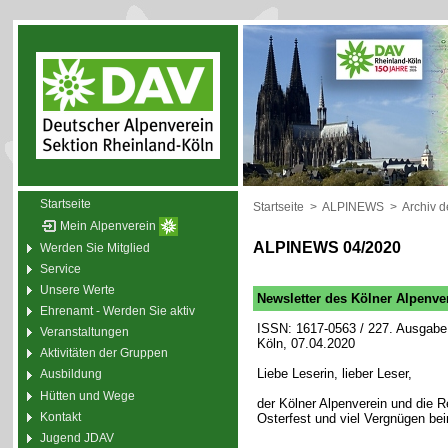
Startseite
Startseite
>
ALPINEWS
>
Archiv 
Mein Alpenverein
ALPINEWS 04/2020
Werden Sie Mitglied
Service
Unsere Werte
Newsletter des Kölner Alpenve
Ehrenamt - Werden Sie aktiv
ISSN: 1617-0563 / 227. Ausgabe 
Veranstaltungen
Köln, 07.04.2020
Aktivitäten der Gruppen
Liebe Leserin, lieber Leser,
Ausbildung
Hütten und Wege
der Kölner Alpenverein und die
Kontakt
Osterfest und viel Vergnügen be
Jugend JDAV