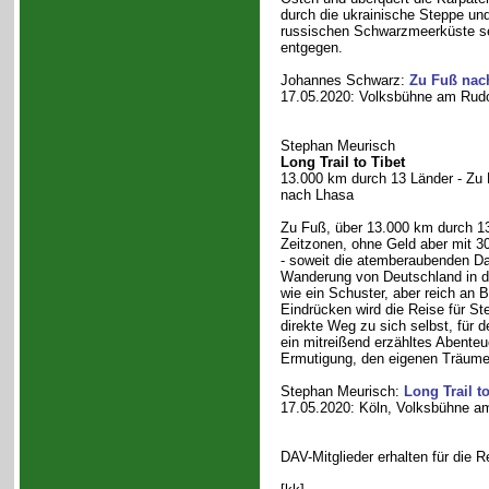
durch die ukrainische Steppe und
russischen Schwarzmeerküste se
entgegen.
Johannes Schwarz:
Zu Fuß nac
17.05.2020: Volksbühne am Rudol
Stephan Meurisch
Long Trail to Tibet
13.000 km durch 13 Länder - Z
nach Lhasa
Zu Fuß, über 13.000 km durch 1
Zeitzonen, ohne Geld aber mit 
- soweit die atemberaubenden Dat
Wanderung von Deutschland in 
wie ein Schuster, aber reich an
Eindrücken wird die Reise für St
direkte Weg zu sich selbst, für 
ein mitreißend erzähltes Abenteu
Ermutigung, den eigenen Träume
Stephan Meurisch:
Long Trail to
17.05.2020: Köln, Volksbühne am
DAV-Mitglieder erhalten für die