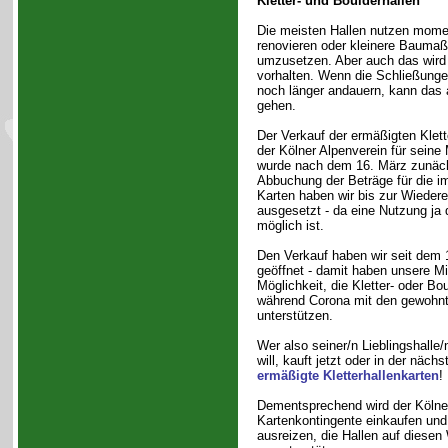
Kletter- und Boulderhallen
Die meisten Hallen nutzen mome
renovieren oder kleinere Baum
umzusetzen. Aber auch das wird 
vorhalten. Wenn die Schließunge
noch länger andauern, kann das 
gehen.
Der Verkauf der ermäßigten Klett
der Kölner Alpenverein für seine M
wurde nach dem 16. März zunächs
Abbuchung der Beträge für die im
Karten haben wir bis zur Wiedere
ausgesetzt - da eine Nutzung ja 
möglich ist.
Den Verkauf haben wir seit dem 1
geöffnet - damit haben unsere Mit
Möglichkeit, die Kletter- oder Bo
während Corona mit den gewohn
unterstützen.
Wer also seiner/n Lieblingshalle
will, kauft jetzt oder in der näch
ermäßigte Kletterhallenkarten
!
Dementsprechend wird der Kölne
Kartenkontingente einkaufen und
ausreizen, die Hallen auf diese