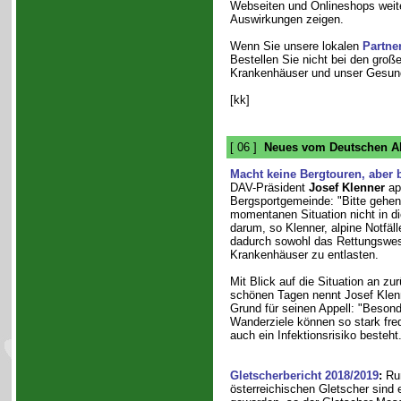
Webseiten und Onlineshops weiter
Auswirkungen zeigen.
Wenn Sie unsere lokalen
Partne
Bestellen Sie nicht bei den groß
Krankenhäuser und unser Gesund
[kk]
[ 06 ]
Neues vom Deutschen Al
Macht keine Bergtouren, aber 
DAV-Präsident
Josef Klenner
app
Bergsportgemeinde: "Bitte gehen 
momentanen Situation nicht in d
darum, so Klenner, alpine Notfäl
dadurch sowohl das Rettungswes
Krankenhäuser zu entlasten.
Mit Blick auf die Situation an zu
schönen Tagen nennt Josef Klenn
Grund für seinen Appell: "Besond
Wanderziele können so stark freq
auch ein Infektionsrisiko besteht.
Gletscherbericht 2018/2019
:
Ru
österreichischen Gletscher sind e