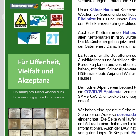
Veranstaltungen, Touren und Kur
Unser
Kölner Haus
auf Komperd
Wochen vor Saisonende schließ
Eifelhütte
ist zu und unsere
Ges
den Publikumsverkehr geschloss
Auch das Klettern an der
Hohenz
allen Klettergärten in NRW wurde
Die Maßnahmen gelten jetzt erst
der Osterferien. Danach wird man
Es tut uns für alle Betroffenen se
Ausbilderinnen und Ausbilder, di
Kurse zu planen und vorzubereite
haben, mit dem Kölner Alpenverei
Hüttenwirtsleute Anja und Walter 
Hauses!
Der Kölner Alpenverein beobachte
die
COVID-19 Epidemie
, verurs
Erklärung des Kölner Alpenvereins
SARS-CoV-2, entwickelt und reag
Positionierung gegen Extremismus
darauf.
Wir haben eine spezielle Seite mi
Sie unter der Adresse
corona.da
eingerichtet. Die Seite wird laufe
enthält auch eine Reihe von Link
Informationen. Auch der DAV hat
von guten Tipps für Sie parat:
Be