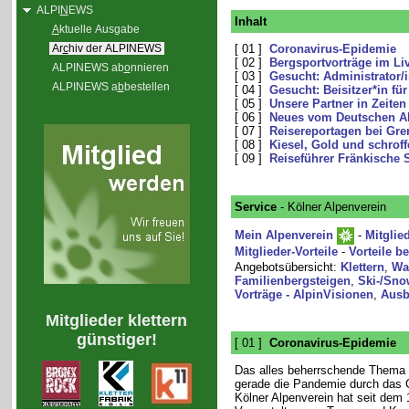
ALPI
N
EWS
Inhalt
A
ktuelle Ausgabe
Ar
c
hiv der ALPINEWS
[ 01 ]
Coronavirus-Epidemie
[ 02 ]
Bergsportvorträge im Li
ALPINEWS ab
o
nnieren
[ 03 ]
Gesucht: Administrator/i
ALPINEWS a
b
bestellen
[ 04 ]
Gesucht: Beisitzer*in für
[ 05 ]
Unsere Partner in Zeite
[ 06 ]
Neues vom Deutschen Al
[ 07 ]
Reisereportagen bei Gr
[ 08 ]
Kiesel, Gold und schroff
[ 09 ]
Reiseführer Fränkische 
Service
- Kölner Alpenverein
Mein Alpenverein
-
Mitglie
Mitglieder-Vorteile
-
Vorteile b
Angebotsübersicht:
Klettern
,
Wa
Familienbergsteigen
,
Ski-/Sno
Vorträge - AlpinVisionen
,
Ausb
Mitglieder klettern
günstiger!
[ 01 ]
Coronavirus-Epidemie
Das alles beherrschende Thema i
gerade die Pandemie durch das C
Kölner Alpenverein hat seit dem 