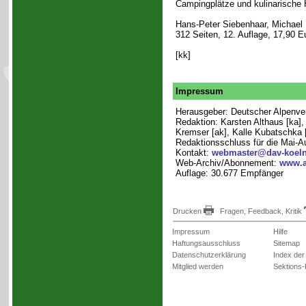
Campingplätze und kulinarische H
Hans-Peter Siebenhaar, Michael 
312 Seiten, 12. Auflage, 17,90 E
[kk]
Impressum
Herausgeber: Deutscher Alpenvere
Redaktion: Karsten Althaus [ka]
Kremser [ak], Kalle Kubatschka [k
Redaktionsschluss für die Mai-A
Kontakt:
webmaster@dav-koeln
Web-Archiv/Abonnement:
www.a
Auflage: 30.677 Empfänger
Drucken
Fragen, Feedback, Kritik
Impressum
Hilfe
Haftungsausschluss
Sitemap
Datenschutzerklärung
Index der
Mitglied werden
Sektions-