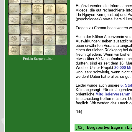
Ergänzt werden die Informationen
Videos, die gut recherchierte In
Thi Nguyen-Kim (maiLab) und Pi
(psychologeek) sowie Harald Lesc
Fragen zu Corona beantworten wi
Auch der Kölner Alpenverein vers
Auswirkungen: neben zusätzlich
oben erwähnten Veranstaltungsa
einen deutlichen Rückgang bei 
Neumitgliedern. Wenn wir bisher 
etwas über 50 Neuaufnahmen pr
Projekt Stolpersteine
durften, sind es seit dem 16. Mä
Woche. Unser Projekt
20.000 Mi
wohl sehr schwierig, wenn nicht 
werden! Dabei hatte alles so gut
Leider wurde auch unsere
6. Sto
Köln abgesagt. Für die Jugendvo
ordentliche
Mitgliederversamm
Entscheidung treffen müssen. D
fraglich. Wir werden dazu noch g
[kk]
[ 02 ]
Bergsportvorträge im Li