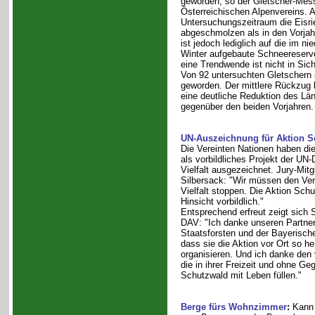
geworden, so der Gletscher-Mes
Österreichischen Alpenvereins. A
Untersuchungszeitraum die Eisri
abgeschmolzen als in den Vorja
ist jedoch lediglich auf die im n
Winter aufgebaute Schneereserv
eine Trendwende ist nicht in Sich
Von 92 untersuchten Gletschern s
geworden. Der mittlere Rückzug b
eine deutliche Reduktion des Lä
gegenüber den beiden Vorjahren.
UN-Auszeichnung für Aktion S
Die Vereinten Nationen haben di
als vorbildliches Projekt der UN
Vielfalt ausgezeichnet. Jury-Mitg
Silbersack: "Wir müssen den Verl
Vielfalt stoppen. Die Aktion Schu
Hinsicht vorbildlich."
Entsprechend erfreut zeigt sich 
DAV: "Ich danke unseren Partne
Staatsforsten und der Bayerisch
dass sie die Aktion vor Ort so h
organisieren. Und ich danke den v
die in ihrer Freizeit und ohne Ge
Schutzwald mit Leben füllen."
Berge fürs Wohnzimmer
:
Kann 