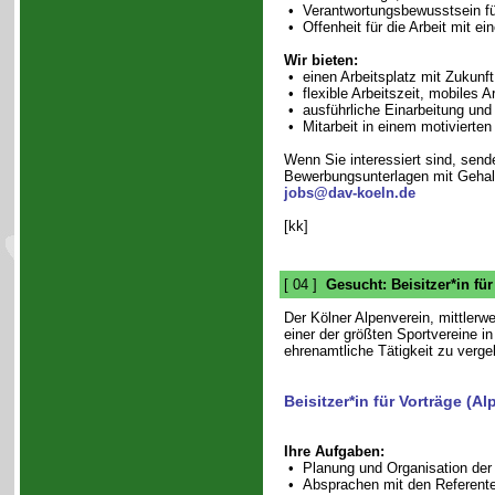
• Verantwortungsbewusstsein fü
• Offenheit für die Arbeit mit e
Wir bieten:
• einen Arbeitsplatz mit Zukunft
• flexible Arbeitszeit, mobiles 
• ausführliche Einarbeitung und
• Mitarbeit in einem motivierte
Wenn Sie interessiert sind, sende
Bewerbungsunterlagen mit Gehalt
jobs@dav-koeln.de
[kk]
[ 04 ]
Gesucht: Beisitzer*in für
Der Kölner Alpenverein, mittlerwe
einer der größten Sportvereine in
ehrenamtliche Tätigkeit zu verge
Beisitzer*in für Vorträge (A
Ihre Aufgaben:
• Planung und Organisation der
• Absprachen mit den Referent