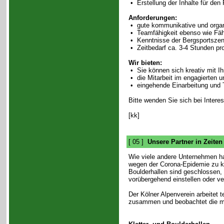
• Erstellung der Inhalte für den
Anforderungen:
• gute kommunikative und organ
• Teamfähigkeit ebenso wie Fähi
• Kenntnisse der Bergsportszen
• Zeitbedarf ca. 3-4 Stunden pr
Wir bieten:
• Sie können sich kreativ mit Ih
• die Mitarbeit im engagierten un
• eingehende Einarbeitung und
Bitte wenden Sie sich bei Intere
[kk]
[ 05 ]
Unsere Partner in Zeite
Wie viele andere Unternehmen 
wegen der Corona-Epidemie zu kä
Boulderhallen sind geschlossen,
vorübergehend einstellen oder ve
Der Kölner Alpenverein arbeitet t
zusammen und beobachtet die m