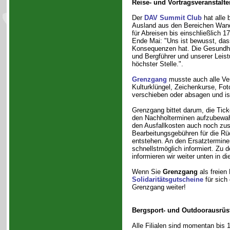
Reise- und Vortragsveranstalte
Der
DAV Summit Club
hat alle 
Ausland aus den Bereichen Wand
für Abreisen bis einschließlich 
Ende Mai: "Uns ist bewusst, das
Konsequenzen hat. Die Gesundhei
und Bergführer und unserer Leist
höchster Stelle.".
Grenzgang
musste auch alle Ve
Kulturklüngel, Zeichenkurse, Fot
verschieben oder absagen und ist
Grenzgang bittet darum, die Tick
den Nachholterminen aufzubewah
den Ausfallkosten auch noch zus
Bearbeitungsgebühren für die R
entstehen. An den Ersatzterminen 
schnellstmöglich informiert. Zu d
informieren wir weiter unten in d
Wenn Sie
Grenzgang
als freien 
Solidaritätsgutscheine
für sich
Grenzgang weiter!
Bergsport- und Outdoorausrüs
Alle Filialen sind momentan bis 1