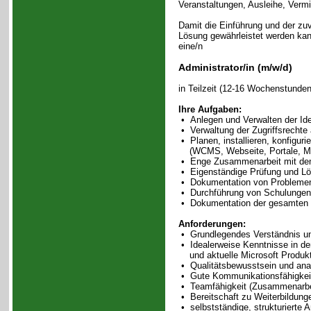
Veranstaltungen, Ausleihe, Verm
Damit die Einführung und der zuv
Lösung gewährleistet werden kan
eine/n
Administrator/in (m/w/d)
in Teilzeit (12-16 Wochenstunden)
Ihre Aufgaben:
• Anlegen und Verwalten der Iden
• Verwaltung der Zugriffsrechte
• Planen, installieren, konfigurie
(WCMS, Webseite, Portale, MS
• Enge Zusammenarbeit mit dem R
• Eigenständige Prüfung und Lö
• Dokumentation von Problemen
• Durchführung von Schulungen f
• Dokumentation der gesamten I
Anforderungen:
• Grundlegendes Verständnis un
• Idealerweise Kenntnisse in de
und aktuelle Microsoft Produk
• Qualitätsbewusstsein und ana
• Gute Kommunikationsfähigkei
• Teamfähigkeit (Zusammenarbe
• Bereitschaft zu Weiterbildun
• selbstständige, strukturierte A