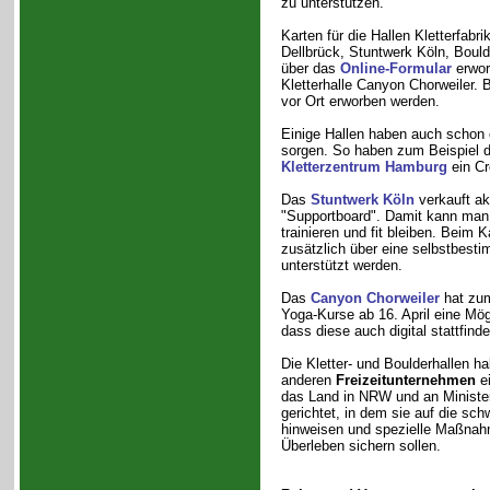
zu unterstützen.
Karten für die Hallen Kletterfabr
Dellbrück, Stuntwerk Köln, Bould
über das
Online-Formular
erwor
Kletterhalle Canyon Chorweiler. 
vor Ort erworben werden.
Einige Hallen haben auch schon e
sorgen. So haben zum Beispiel d
Kletterzentrum Hamburg
ein Cr
Das
Stuntwerk Köln
verkauft ak
"Supportboard". Damit kann ma
trainieren und fit bleiben. Beim 
zusätzlich über eine selbstbest
unterstützt werden.
Das
Canyon Chorweiler
hat zum
Yoga-Kurse ab 16. April eine Mög
dass diese auch digital stattfind
Die Kletter- und Boulderhallen 
anderen
Freizeitunternehmen
e
das Land in NRW und an Ministe
gerichtet, in dem sie auf die schw
hinweisen und spezielle Maßnahm
Überleben sichern sollen.