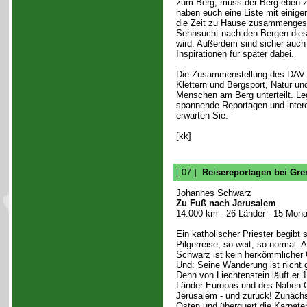
zum Berg, muss der Berg eben 
haben euch eine Liste mit einige
die Zeit zu Hause zusammengeste
Sehnsucht nach den Bergen diese
wird. Außerdem sind sicher auch 
Inspirationen für später dabei.
Die Zusammenstellung des DAV is
Klettern und Bergsport, Natur u
Menschen am Berg unterteilt. Le
spannende Reportagen und intere
erwarten Sie.
[kk]
[ 07 ]
Reisereportagen bei Gr
Johannes Schwarz
Zu Fuß nach Jerusalem
14.000 km - 26 Länder - 15 Monat
Ein katholischer Priester begibt 
Pilgerreise, so weit, so normal.
Schwarz ist kein herkömmlicher G
Und: Seine Wanderung ist nicht g
Denn von Liechtenstein läuft er 
Länder Europas und des Nahen 
Jerusalem - und zurück! Zunächs
Osten und überquert die Karpaten