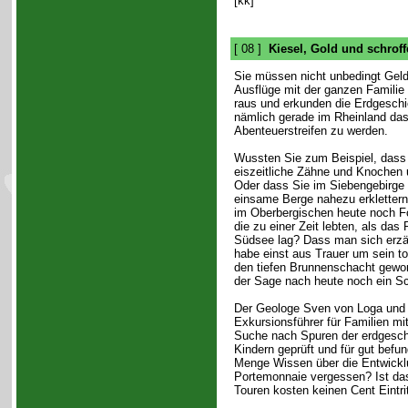
[kk]
[ 08 ]
Kiesel, Gold und schroff
Sie müssen nicht unbedingt Ge
Ausflüge mit der ganzen Familie
raus und erkunden die Erdgeschi
nämlich gerade im Rheinland das
Abenteuerstreifen zu werden.
Wussten Sie zum Beispiel, dass 
eiszeitliche Zähne und Knochen 
Oder dass Sie im Siebengebirge 
einsame Berge nahezu erkletter
im Oberbergischen heute noch Fos
die zu einer Zeit lebten, als da
Südsee lag? Dass man sich erzäh
habe einst aus Trauer um sein to
den tiefen Brunnenschacht gewor
der Sage nach heute noch ein S
Der Geologe Sven von Loga und d
Exkursionsführer für Familien mi
Suche nach Spuren der erdgeschi
Kindern geprüft und für gut befu
Menge Wissen über die Entwickl
Portemonnaie vergessen? Ist das
Touren kosten keinen Cent Eintrit