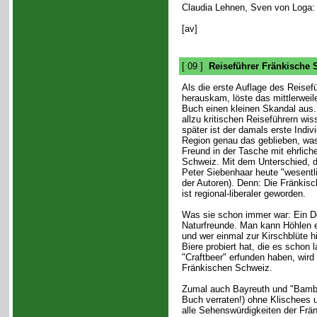
Claudia Lehnen, Sven von Loga
[av]
[ 09 ]
Reiseführer Fränkische 
Als die erste Auflage des Reisef
herauskam, löste das mittlerwe
Buch einen kleinen Skandal aus.
allzu kritischen Reiseführern wis
später ist der damals erste Indiv
Region genau das geblieben, was
Freund in der Tasche mit ehrlich
Schweiz. Mit dem Unterschied, d
Peter Siebenhaar heute "wesentl
der Autoren). Denn: Die Fränkisc
ist regional-liberaler geworden.
Was sie schon immer war: Ein Do
Naturfreunde. Man kann Höhlen 
und wer einmal zur Kirschblüte h
Biere probiert hat, die es schon
"Craftbeer" erfunden haben, wir
Fränkischen Schweiz.
Zumal auch Bayreuth und "Bambe
Buch verraten!) ohne Klischees 
alle Sehenswürdigkeiten der Frä