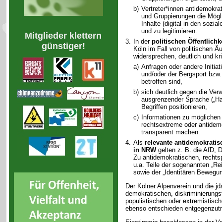
b)
Vertreter*innen antidemokrat
und Gruppierungen die Möglic
Inhalte (digital in den sozi
und zu legitimieren.
Mitglieder klettern
3.
In der
politischen Öffentlichk
günstiger!
Köln im Fall von politischen 
widersprechen, deutlich und kr
a)
Anfragen oder andere Initiati
und/oder der Bergsport bzw.
betroffen sind,
b)
sich deutlich gegen die Ve
ausgrenzender Sprache („Ha
Begriffen positionieren,
c)
Informationen zu möglichen
rechtsextreme oder antidem
transparent machen.
4.
Als
relevante antidemokratis
in NRW
gelten z. B. die AfD, 
Zu antidemokratischen, rechts
u.a. Teile der sogenannten „Rei
sowie der „Identitären Bewegun
Der Kölner Alpenverein und die jd
demokratischen, diskriminierungs
populistischen oder extremistis
ebenso entschieden entgegenzut