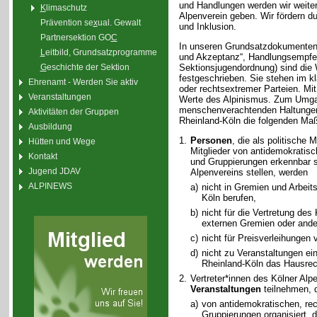
und Handlungen werden wir weiter
K
limaschutz
Alpenverein geben. Wir fördern du
Prävention se
x
ual. Gewalt
und Inklusion.
Partnersektion GO
C
In unseren Grundsatzdokumenten (z
L
eitbild, Grundsatzprogramme
und Akzeptanz“, Handlungsempfe
G
eschichte der Sektion
Sektionsjugendordnung) sind die 
festgeschrieben. Sie stehen im k
Ehrenamt - Werden Sie aktiv
oder rechtsextremer Parteien. Mit
Veranstaltungen
Werte des Alpinismus. Zum Umga
menschenverachtenden Haltungen 
Aktivitäten der Gruppen
Rheinland-Köln die folgenden M
Ausbildung
1.
Personen
, die als politische 
Hütten und Wege
Mitglieder von antidemokratisc
Kontakt
und Gruppierungen erkennbar si
Jugend JDAV
Alpenvereins stellen, werden
ALPINEWS
a)
nicht in Gremien und Arbeit
Köln berufen,
b)
nicht für die Vertretung des
externen Gremien oder ande
c)
nicht für Preisverleihungen
d)
nicht zu Veranstaltungen ei
Rheinland-Köln das Hausrec
2.
Vertreter*innen des Kölner Alp
Veranstaltungen
teilnehmen, 
a)
von antidemokratischen, rec
Gruppierungen organisiert, 