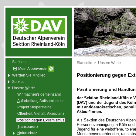
Startseite
Startseite
>
Unsere Werte
Mein Alpenverein
Positionierung gegen Ex
Werden Sie Mitglied
Service
Unsere
W
erte
Positionierung und Handlu
Wir
m
achen's gemeinsam!
der Sektion Rheinland-Köln e.V
A
ufarbeitung Antisemitismus
(DAV) und der Jugend des Köln
mit antidemokratischen, popul
Projekt
S
tolpersteine
Akteur*innen.
O
ffenheit, Vielfalt, Akzeptanz
Als Sektion des Deutschen Alpenve
P
osition gegen Extremismus
Personenvereinigung in Köln und
T
ransparenz
Jugend für eine weltoffene, tolera
N
aturschutz
Menschenverachtenden, rassistis