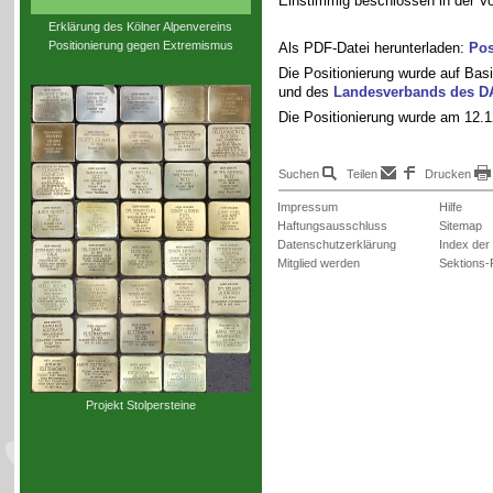
Einstimmig beschlossen in der V
Erklärung des Kölner Alpenvereins
Positionierung gegen Extremismus
Als PDF-Datei herunterladen:
Pos
Die Positionierung wurde auf Bas
und des
Landesverbands des 
Die Positionierung wurde am 12.
Suchen
Teilen
Drucken
Impressum
Hilfe
Haftungsausschluss
Sitemap
Datenschutzerklärung
Index der
Mitglied werden
Sektions-
Projekt Stolpersteine