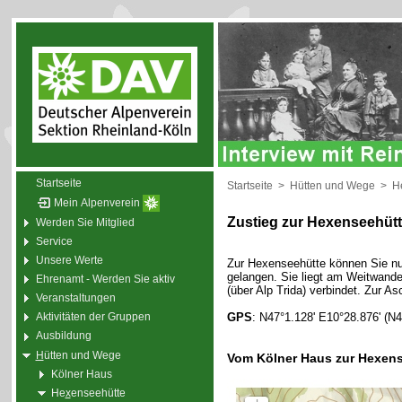
Startseite
Startseite
>
Hütten und Wege
>
H
Mein Alpenverein
Zustieg zur Hexenseehüt
Werden Sie Mitglied
Service
Unsere Werte
Zur Hexenseehütte können Sie nu
gelangen. Sie liegt am Weitwand
Ehrenamt - Werden Sie aktiv
(über Alp Trida) verbindet. Zur A
Veranstaltungen
GPS
: N47°1.128' E10°28.876' (N4
Aktivitäten der Gruppen
Ausbildung
H
ütten und Wege
Vom Kölner Haus zur Hexen
Kölner Haus
He
x
enseehütte