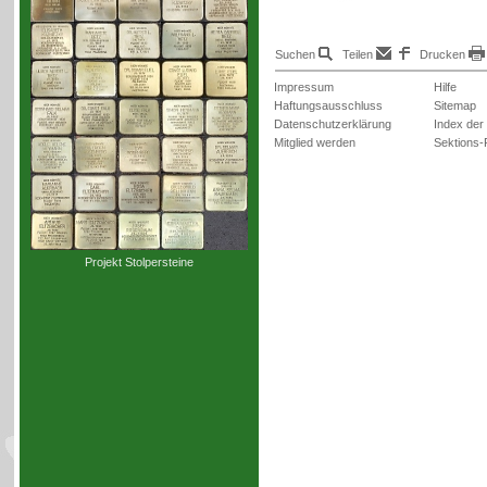
Suchen
Teilen
Drucken
Impressum
Hilfe
Haftungsausschluss
Sitemap
Datenschutzerklärung
Index der
Mitglied werden
Sektions-
Projekt Stolpersteine