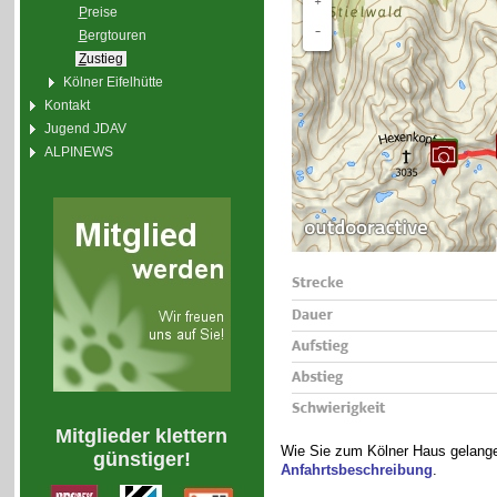
P
reise
B
ergtouren
Z
ustieg
Kölner Eifelhütte
Kontakt
Jugend JDAV
ALPINEWS
Mitglieder klettern
Wie Sie zum Kölner Haus gelangen
günstiger!
Anfahrtsbeschreibung
.