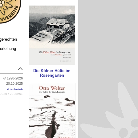
gerechten
erleihung
Die Kölner Hütte im
Rosengarten
© 1998-2026
20.10.2025
kh.dav-koeln.de
2026 / 20:38:51