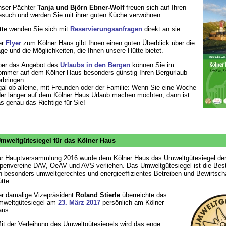
ser Pächter
Tanja und Björn Ebner-Wolf
freuen sich auf Ihren
such und werden Sie mit ihrer guten Küche verwöhnen.
tte wenden Sie sich mit
Reservierungsanfragen
direkt an sie.
er
Flyer
zum Kölner Haus gibt Ihnen einen guten Überblick über die
ge und die Möglichkeiten, die Ihnen unsere Hütte bietet.
er das Angebot des
Urlaubs in den Bergen
können Sie im
mmer auf dem Kölner Haus besonders günstig Ihren Bergurlaub
rbringen.
al ob alleine, mit Freunden oder der Familie: Wenn Sie eine Woche
er länger auf dem Kölner Haus Urlaub machen möchten, dann ist
s genau das Richtige für Sie!
mweltgütesiegel für das Kölner Haus
r Hauptversammlung 2016 wurde dem Kölner Haus das Umweltgütesiegel de
penvereine DAV, OeAV und AVS verliehen. Das Umweltgütesiegel ist die Best
n besonders umweltgerechtes und energieeffizientes Betreiben und Bewirtsch
tte.
r damalige Vizepräsident
Roland Stierle
überreichte das
weltgütesiegel am
23. März 2017
persönlich am Kölner
aus:
it der Verleihung des Umweltgütesiegels wird das enge