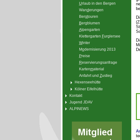
U
rlaub in den Bergen
ne
be
Wan
d
erungen
Berg
t
ouren
Di
(Z
B
ergblumen
St
A
lpengarten
Sc
Klettergarten
F
urglersee
Di
W
inter
Mi
De
M
o
dernisierung 2013
P
reise
R
eservierungsanfrage
Karten
m
aterial
Anfahrt und
Z
ustieg
Hexenseehütte
Kölner Eifelhütte
Kontakt
Jugend JDAV
ALPINEWS
A
te