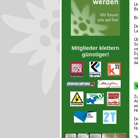
Un
Be
Bi
D
La
Üb
So
Mitglieder klettern
ve
Eg
günstiger!
od
da
U
Zu
Al
ei
Hü
De
Um
H
"M