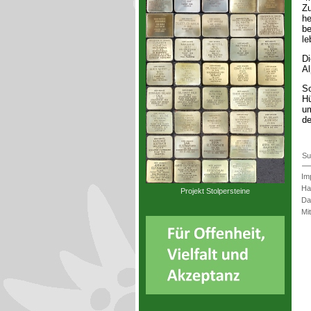
Zu
he
be
le
Di
Al
So
Hü
um
de
Su
Im
Ha
Projekt Stolpersteine
Da
Mi