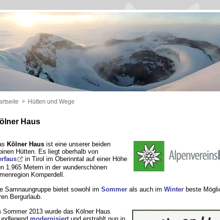
artseite
>
Hütten und Wege
ölner Haus
as
Kölner Haus
ist eine unserer beiden
pinen Hütten. Es liegt oberhalb von
rfaus
in Tirol im Oberinntal auf einer Höhe
n 1.965 Metern in der wunderschönen
menregion Komperdell.
e Samnaungruppe bietet sowohl im
Sommer
als auch im
Winter
beste Möglic
ren Bergurlaub.
 Sommer 2013 wurde das Kölner Haus
undlegend
modernisiert
und erstrahlt nun in