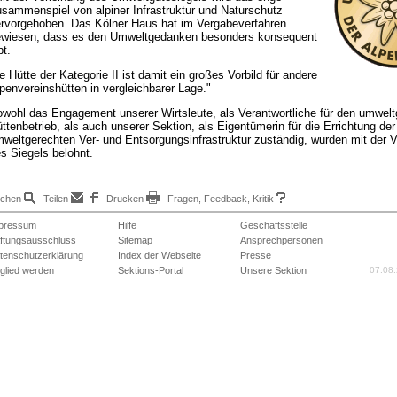
sammenspiel von alpiner Infrastruktur und Naturschutz
rvorgehoben. Das Kölner Haus hat im Vergabeverfahren
wiesen, dass es den Umweltgedanken besonders konsequent
bt.
e Hütte der Kategorie II ist damit ein großes Vorbild für andere
penvereinshütten in vergleichbarer Lage."
wohl das Engagement unserer Wirtsleute, als Verantwortliche für den umwelt
ttenbetrieb, als auch unserer Sektion, als Eigentümerin für die Errichtung der
weltgerechten Ver- und Entsorgungsinfrastruktur zuständig, wurden mit der V
s Siegels belohnt.
chen
Teilen
Drucken
Fragen, Feedback, Kritik
pressum
Hilfe
Geschäftsstelle
ftungsausschluss
Sitemap
Ansprechpersonen
tenschutzerklärung
Index der Webseite
Presse
tglied werden
Sektions-Portal
Unsere Sektion
07.08.