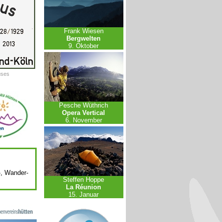
Frank Wiesen
Bergwelten
9. Oktober
uses
Pesche Wüthrich
Opera Vertical
6. November
-, Wander-
Steffen Hoppe
La Réunion
15. Januar