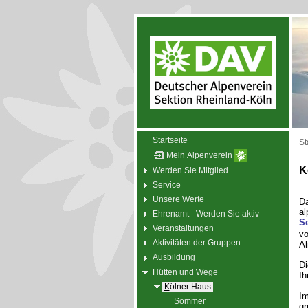
Startseite
St
Mein Alpenverein
K
Werden Sie Mitglied
Service
Unsere Werte
D
al
Ehrenamt - Werden Sie aktiv
Se
Veranstaltungen
vo
Aktivitäten der Gruppen
Al
Ausbildung
Di
H
ütten und Wege
Ih
K
ölner Haus
Im
S
ommer
gr