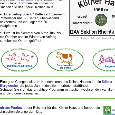
uem Glanz. Kommen Sie vorbei und
suchen Sie das "neue" Kölner Haus!
e Hütte verfügt über 67 Betten auf Zimmern
immerlager mit 1-5 Betten, überwiegend
ockbetten) und ein Lager mit 20
hlafplätzen.
e Hütte ist im Sommer von Mitte Juni bis
tte Oktober und im Winter von Anfang
Hüttenschild des Kölner Ha
zember bis Ostern geöffnet.
Eine gute Gelegenheit zum Kennenlernen des Kölner Hauses ist die
Kölner
Bergwoche
, die jedes Jahr in den Sommerferien stattfindet.
Schauen Sie sich das attraktive Programm mit täglich wechselnden Familien
und Bergtouren einmal an.
ndreas Paulus
ist der Beisitzer für das Kölner Haus und betreut die
chnischen Belange der Hütte.