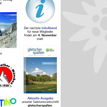
nf
Der nächste
InfoAbend
für neue Mitglieder
findet am
4. November
statt.
ur
Aktuelle Ausgabe
unserer Sektionszeitschrift
gletscherspalten
.