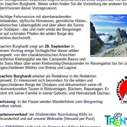
on Joachim Burghardt. Weiter unten finden Sie die Vorstellung der anderen fü
lpinVisionen dieser Vortragssaison.
ächtige Felsmassive mit atemberaubenden
teilwänden, idyllische Almwiesen, gemütliche Hütten,
talienisches Lebensgefühl und über allem die Sonne
er Südalpen - das und mehr erlebt der Bergsteiger,
er auf schmalen Pfaden die wilden Berge des
rentino durchstreift.
oachim Burghardt zeigt am
28. September
in
einem
Vortrag
einige Schlaglichter dieser wilden
ergwelt: von den charakteristischen Ansichten
erühmter Klettergipfel wie des Campanile Basso und
es Sass Maor über einen Klettersteig-Dreitausender im Rosengarten bis hin z
bgeschiedenen Wildnis von Brenta und Lagorai.
oachim Burghardt
arbeitet als Redakteur in der Redaktion
lpinwelt. Er interessiert sich besonders für die wilden und
bgeschiedenen Berge der Ostalpen und dokumentiert seine oft
nkonventionellen Touren in Bildvorträgen, Büchern, Reportagen. Er
ohnt mit seiner Familie in seiner Geburts- und Heimatstadt Dachau.
erlosung
: In der Pause werden Wanderführer vom
Bergverlag
other
verlost.
artenvorverkauf
: bei
Globetrotter Ausrüstung Köln
im
livandenhof und auf unserer
Webseite
(Versand per Post).