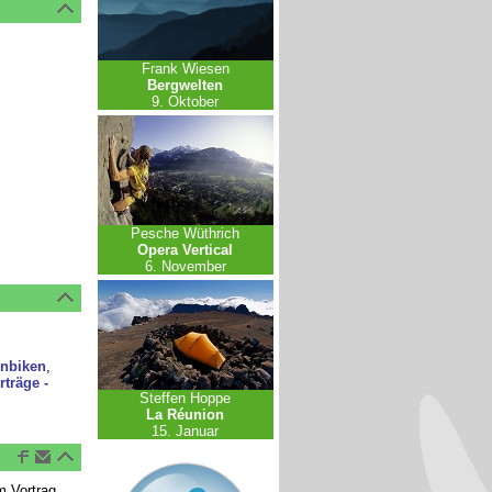
Frank Wiesen
Bergwelten
9. Oktober
Pesche Wüthrich
Opera Vertical
6. November
nbiken
,
rträge -
Steffen Hoppe
La Réunion
15. Januar
m Vortrag