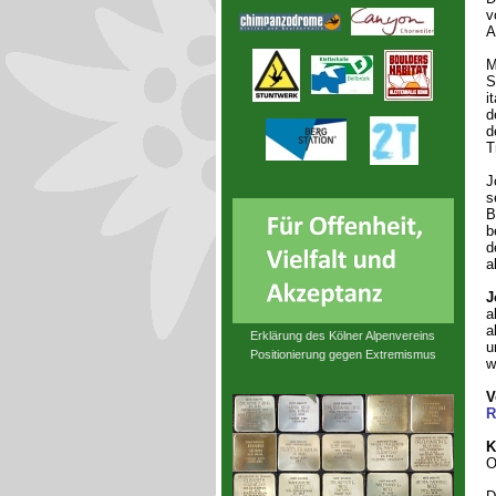
v
A
M
S
i
d
d
T
J
s
B
b
d
a
J
a
a
Erklärung des Kölner Alpenvereins
u
Positionierung gegen Extremismus
w
V
R
K
O