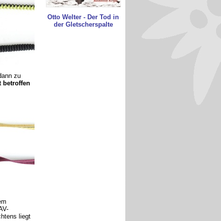
Otto Welter - Der Tod in
der Gletscherspalte
dann zu
t betroffen
nem
AV-
htens liegt