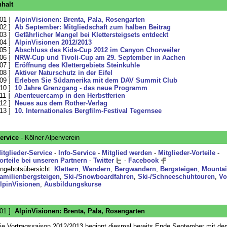
nhalt
 01 ]
AlpinVisionen: Brenta, Pala, Rosengarten
 02 ]
Ab September: Mitgliedschaft zum halben Beitrag
 03 ]
Gefährlicher Mangel bei Klettersteigsets entdeckt
 04 ]
AlpinVisionen 2012/2013
 05 ]
Abschluss des Kids-Cup 2012 im Canyon Chorweiler
 06 ]
NRW-Cup und Tivoli-Cup am 29. September in Aachen
 07 ]
Eröffnung des Klettergebiets Steinkuhle
 08 ]
Aktiver Naturschutz in der Eifel
 09 ]
Erleben Sie Südamerika mit dem DAV Summit Club
 10 ]
10 Jahre Grenzgang - das neue Programm
 11 ]
Abenteuercamp in den Herbstferien
 12 ]
Neues aus dem Rother-Verlag
 13 ]
10. Internationales Bergfilm-Festival Tegernsee
ervice
- Kölner Alpenverein
itglieder-Service
-
Info-Service
-
Mitglied werden
-
Mitglieder-Vorteile
-
orteile bei unseren Partnern
-
Twitter
-
Facebook
ngebotsübersicht:
Klettern
,
Wandern
,
Bergwandern
,
Bergsteigen
,
Mountai
amilienbergsteigen
,
Ski-/Snowboardfahren
,
Ski-/Schneeschuhtouren
,
Vo
lpinVisionen
,
Ausbildungskurse
 01 ]
AlpinVisionen: Brenta, Pala, Rosengarten
ie Vortragssaison 2012/2013 beginnt diesmal bereits Ende September mit de