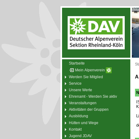
Startseite
St
Mein Alpenverein
A
Werden Sie Mitglied
Service
Unsere Werte
N
Ehrenamt - Werden Sie aktiv
I
Veranstaltungen
K
Aktivitäten der Gruppen
L
Ausbildung
Hütten und Wege
d
Kontakt
Jugend JDAV