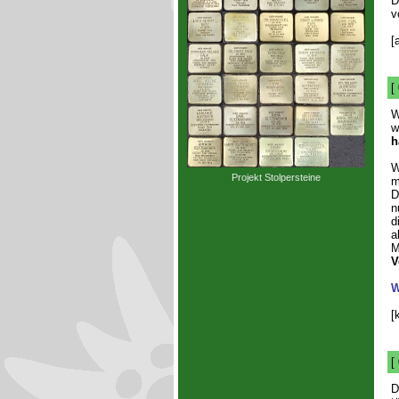
D
v
[
[
W
w
h
W
Projekt Stolpersteine
m
D
n
d
a
M
V
W
[
[
D