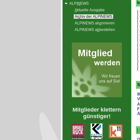
I
ALPI
N
EWS
A
ktuelle Ausgabe
[
Ar
c
hiv der ALPINEWS
[
[
ALPINEWS ab
o
nnieren
[
ALPINEWS a
b
bestellen
[
[
[
[
[
[
[
[
[
S
M
V
A
Mitglieder klettern
F
A
günstiger!
[
D