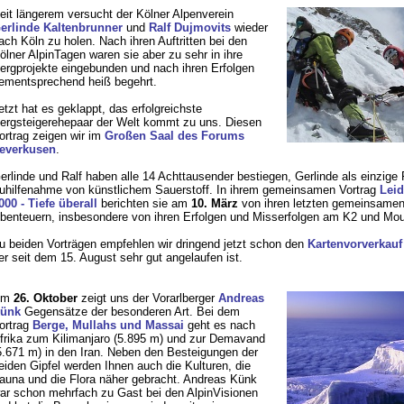
eit längerem versucht der Kölner Alpenverein
erlinde Kaltenbrunner
und
Ralf Dujmovits
wieder
ach Köln zu holen. Nach ihren Auftritten bei den
ölner AlpinTagen waren sie aber zu sehr in ihre
ergprojekte eingebunden und nach ihren Erfolgen
ementsprechend heiß begehrt.
etzt hat es geklappt, das erfolgreichste
ergsteigerehepaar der Welt kommt zu uns. Diesen
ortrag zeigen wir im
Großen Saal des Forums
everkusen
.
erlinde und Ralf haben alle 14 Achttausender bestiegen, Gerlinde als einzige
uhilfenahme von künstlichem Sauerstoff. In ihrem gemeinsamen Vortrag
Leid
000 - Tiefe überall
berichten sie am
10. März
von ihren letzten gemeinsame
benteuern, insbesondere von ihren Erfolgen und Misserfolgen am K2 und Mou
u beiden Vorträgen empfehlen wir dringend jetzt schon den
Kartenvorverkauf
er seit dem 15. August sehr gut angelaufen ist.
Am
26. Oktober
zeigt uns der Vorarlberger
Andreas
ünk
Gegensätze der besonderen Art. Bei dem
ortrag
Berge, Mullahs und Massai
geht es nach
frika zum Kilimanjaro (5.895 m) und zur Demavand
5.671 m) in den Iran. Neben den Besteigungen der
eiden Gipfel werden Ihnen auch die Kulturen, die
auna und die Flora näher gebracht. Andreas Künk
ar schon mehrfach zu Gast bei den AlpinVisionen