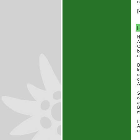
n
[
[
N
A
O
b
e
D
l
s
d
A
S
d
a
B
m
I
A
u