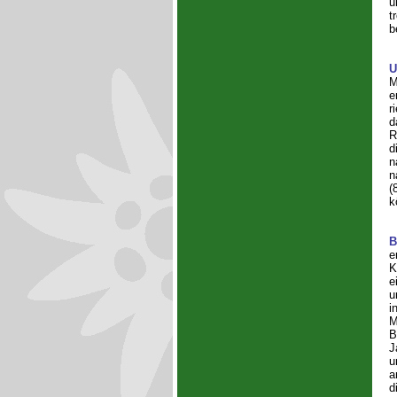
u
t
b
U
M
e
r
d
R
d
n
n
(
k
B
e
K
e
u
i
M
B
J
u
d