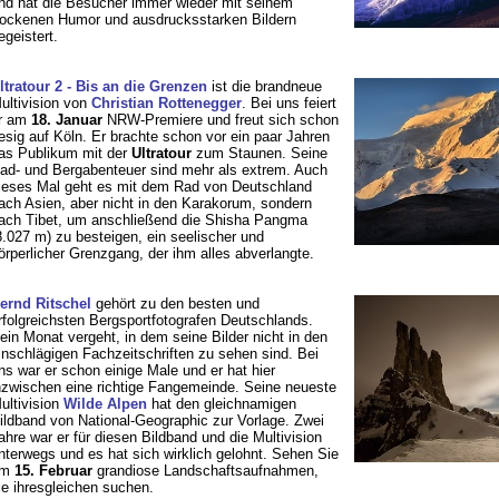
nd hat die Besucher immer wieder mit seinem
rockenen Humor und ausdrucksstarken Bildern
egeistert.
ltratour 2 - Bis an die Grenzen
ist die brandneue
ultivision von
Christian Rottenegger
. Bei uns feiert
r am
18. Januar
NRW-Premiere und freut sich schon
iesig auf Köln. Er brachte schon vor ein paar Jahren
as Publikum mit der
Ultratour
zum Staunen. Seine
ad- und Bergabenteuer sind mehr als extrem. Auch
ieses Mal geht es mit dem Rad von Deutschland
ach Asien, aber nicht in den Karakorum, sondern
ach Tibet, um anschließend die Shisha Pangma
8.027 m) zu besteigen, ein seelischer und
örperlicher Grenzgang, der ihm alles abverlangte.
ernd Ritschel
gehört zu den besten und
rfolgreichsten Bergsportfotografen Deutschlands.
ein Monat vergeht, in dem seine Bilder nicht in den
inschlägigen Fachzeitschriften zu sehen sind. Bei
ns war er schon einige Male und er hat hier
nzwischen eine richtige Fangemeinde. Seine neueste
ultivision
Wilde Alpen
hat den gleichnamigen
ildband von National-Geographic zur Vorlage. Zwei
ahre war er für diesen Bildband und die Multivision
nterwegs und es hat sich wirklich gelohnt. Sehen Sie
am
15. Februar
grandiose Landschaftsaufnahmen,
ie ihresgleichen suchen.