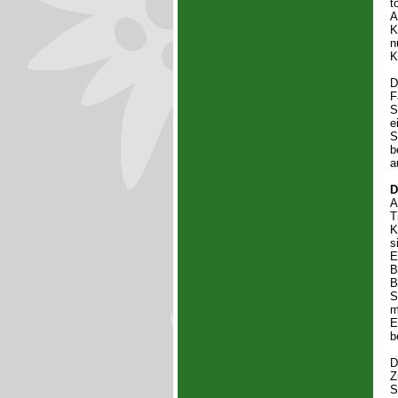
t
A
K
n
K
D
F
S
e
S
b
a
D
A
T
K
s
E
B
B
S
m
E
b
D
Z
S