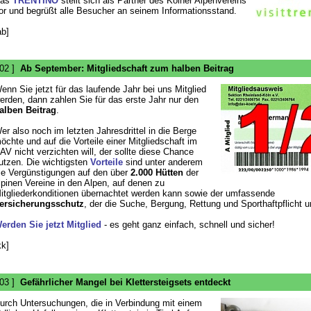
as
TRENTINO
stellt sich als Partner des Kölner Alpenvereins
or und begrüßt alle Besucher an seinem Informationsstand.
ab]
 02 ]
Ab September: Mitgliedschaft zum halben Beitrag
enn Sie jetzt für das laufende Jahr bei uns Mitglied
erden, dann zahlen Sie für das erste Jahr nur den
alben Beitrag
.
er also noch im letzten Jahresdrittel in die Berge
öchte und auf die Vorteile einer Mitgliedschaft im
AV nicht verzichten will, der sollte diese Chance
utzen. Die wichtigsten
Vorteile
sind unter anderem
ie Vergünstigungen auf den über
2.000 Hütten
der
lpinen Vereine in den Alpen, auf denen zu
itgliederkonditionen übernachtet werden kann sowie der umfassende
ersicherungsschutz
, der die Suche, Bergung, Rettung und Sporthaftpflicht 
erden Sie jetzt Mitglied
- es geht ganz einfach, schnell und sicher!
kk]
 03 ]
Gefährlicher Mangel bei Klettersteigsets entdeckt
urch Untersuchungen, die in Verbindung mit einem