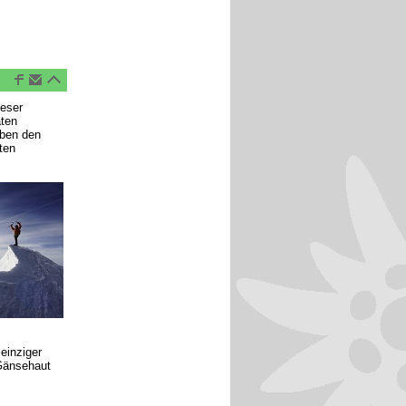
ieser
aten
eben den
ten
einziger
 Gänsehaut