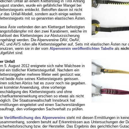
ödlichen Unfall an einem Klettersteig in Tirol Anfang
ugust standen, wurde ein gefährlicher Mangel bei
lettersteigsets entdeckt. Betroffen davon ist nicht
ur das Unfall-Modell, sondern auch einige weitere
lettersteigsets mit so genannten elastischen Ästen.
iese Äste verbinden den am Klettergurt befestigten
angstoßdämpfer mit den zwei Karabinern, welche im
tahlseil des Klettersteiges zur Absturzsicherung
ingehängt werden. Die Alpenvereine DAV, OeAV,
AC und AVS rufen alle Klettersteiggeher auf, Sets mit elastischen Ästen nur 
enutzen, wenn sie in der vom
Alpenverein veröffentlichten Tabelle
als
nich
ufgeführt sind.
er Unfall
m 5. August 2012 ereignete sich nahe Walchsee in
irol ein tödlicher Klettersteigunfall. Nachdem ein
lettersteiggeher mehrere Meter weit gestürzt war,
ind beide Äste seines Klettersteigsets gerissen.
inen solchen Abriss hat es zuvor noch nie gegeben.
ei korrekter Anwendung, ohne vorherige
eschädigung des Klettersteigsets und ohne
charfkanteneinwirkung erschien so etwas als nicht
öglich. Die Staatsanwaltschaft Innsbruck hat
rmittlungen eingeleitet und einen Sachverständigen
eauftragt, den vorliegenden Sachverhalt zu prüfen.
ie
Veröffentlichung des Alpenvereins
steht mit diesen Ermittlungen in kei
usammenhang, sondern beruht auf Erkenntnissen aus Untersuchungen der D
icherheitsforschung bzw. der Hersteller. Das Ergebnis des gerichtlichen Gutac