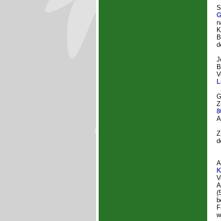
S
G
n
K
B
d
J
B
V
L
G
Z
8
A
Z
d
K
V
A
(
b
F
w