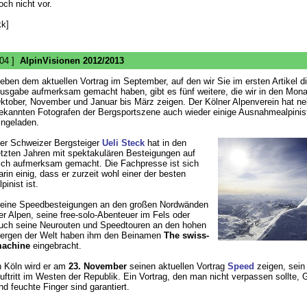
och nicht vor.
kk]
 04 ]
AlpinVisionen 2012/2013
eben dem aktuellen Vortrag im September, auf den wir Sie im ersten Artikel d
usgabe aufmerksam gemacht haben, gibt es fünf weitere, die wir in den Mon
ktober, November und Januar bis März zeigen. Der Kölner Alpenverein hat n
ekannten Fotografen der Bergsportszene auch wieder einige Ausnahmealpinis
ingeladen.
er Schweizer Bergsteiger
Ueli Steck
hat in den
etzten Jahren mit spektakulären Besteigungen auf
ich aufmerksam gemacht. Die Fachpresse ist sich
arin einig, dass er zurzeit wohl einer der besten
lpinist ist.
eine Speedbesteigungen an den großen Nordwänden
er Alpen, seine free-solo-Abenteuer im Fels oder
uch seine Neurouten und Speedtouren an den hohen
ergen der Welt haben ihm den Beinamen
The swiss-
achine
eingebracht.
n Köln wird er am
23. November
seinen aktuellen Vortrag
Speed
zeigen, sein 
uftritt im Westen der Republik. Ein Vortrag, den man nicht verpassen sollte,
nd feuchte Finger sind garantiert.