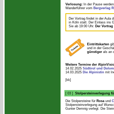
Verlosung:
In der Pause werden
Wanderführer vom
Bergverlag R
Der Vortrag findet in der Aula 
in Köln statt. Der Einlass ins
Sie ab 19:00 Uhr.
Der Vortrag
Eintrittskarten
gib
und in der Geschäf
günstiger
als an 
Weitere Termine der AlpinVisi
14.02.2025
Südtirol und Dolom
14.03.2025
Die Alpinistin
mit In
[kk]
[ 03 ]
Stolpersteinverlegung fü
Die Stolpersteine für
Rosa
und
C
Stolpersteinverlegung auf Wuns
Gunter Demnig verlegt. Die Stei