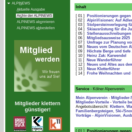
ALPI
N
EWS
Inhalt
A
ktuelle Ausgabe
Ar
c
hiv der ALPINEWS
[ 01 ]
Positionierungen gegen
[ 02 ]
AlpinVisionen: Auf Adle
ALPINEWS ab
o
nnieren
[ 03 ]
Stolpersteinverlegung fü
ALPINEWS a
b
bestellen
[ 04 ]
Skiausrüstung für die J
[ 05 ]
Stellenausschreibungen
[ 06 ]
Mitgliedsausweise 2025
[ 07 ]
Umfrage zur Planung v
[ 08 ]
Neues vom Deutschen Al
[ 09 ]
Höchste Berge und tiefe
[ 10 ]
Heinz Zak: Karwendel
[ 11 ]
Neue Wanderführer
[ 12 ]
Neues und Altes aus de
[ 13 ]
Neue Kletterführer
[ 14 ]
Frohe Weihnachten und 
Service
- Kölner Alpenverein
Mein Alpenverein
-
Mitglieder-
Mitglieder-Vorteile
-
Vorteile b
Mitglieder klettern
Angebotsübersicht:
Klettern
,
Wa
günstiger!
Familienbergsteigen
,
Ski-/Sno
Vorträge - AlpinVisionen
,
Ausb
[ 01 ]
Positionierungen gegen