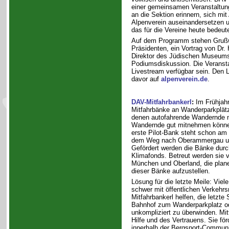
einer gemeinsamen Veranstaltu
an die Sektion erinnern, sich mi
Alpenverein auseinandersetzen u
das für die Vereine heute bedeute
Auf dem Programm stehen Grußw
Präsidenten, ein Vortrag von Dr.
Direktor des Jüdischen Museum
Podiumsdiskussion. Die Veransta
Livestream verfügbar sein. Den L
davor auf
alpenverein.de
.
DAV-Mitfahrbankerl
:
Im Frühjah
Mitfahrbänke an Wanderparkplätz
denen autofahrende Wandernde n
Wandernde gut mitnehmen können
erste Pilot-Bank steht schon am E
dem Weg nach Oberammergau un
Gefördert werden die Bänke dur
Klimafonds. Betreut werden sie 
München und Oberland, die plan
dieser Bänke aufzustellen.
Lösung für die letzte Meile: Viel
schwer mit öffentlichen Verkehrsm
Mitfahrbankerl helfen, die letzte
Bahnhof zum Wanderparkplatz od
unkompliziert zu überwinden. Mit
Hilfe und des Vertrauens. Sie f
innerhalb der Bergsport-Communi