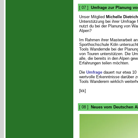
[ 07 ]
Umfrage zur Planung v
Unser Mitglied
Michelle Dietrich
Unterstützung bei ihrer Umfrage 
nutzt du bei der Planung von Wa
Alpen?
Im Rahmen ihrer Masterarbeit a
Sporthochschule Köln untersucht 
Tools Wandernde bei der Planun
von Touren unterstützen. Die Umf
alle, die bereits in den Alpen gew
Erfahrungen teilen möchten.
Die
Umfrage
dauert nur etwa 10 M
wertvolle Erkenntnisse darüber 
Tools Wanderern wirklich weiterh
[kk]
[ 08 ]
Neues vom Deutschen Al