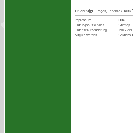
Drucken
Fragen, Feedback, Kritik
Impressum
Hilfe
Haftungsausschluss
Sitemap
Datenschutzerklärung
Index der
Mitglied werden
Sektions-