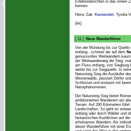
Erlebnisberichten in das innere 
kennen.
Heinz Zak:
Karwendel
, Tyrolia 
[kk]
[ 11 ]
Neue Wanderführer
Von der Mündung bis zur Quelle 
entlang - schöner als auf dem
Na
genussvolles Weitwandern kaum s
der Weitwanderweg die Sieg; mal 
am Fluss entlang, von Siegburg
weiter bis zur Siegquelle. In sein
Natursteig Sieg die Ausläufer d
Westerwalds, passiert Dörfer un
Schlösser und erstaunt mit beei
Naturphänomenen.
Der Natursteig Sieg bietet Roman
ambitionierten Wanderern ein ab
Terrain. Auf 200 Kilometern führt 
Landschaften. So geht es entwede
entlang oder durch Wälder und ü
fantastischen Ausblicken auf die 
erholsames Wandern. Als individu
dieser Wanderführer mit einer E
und setzt den Weg in drei weiter