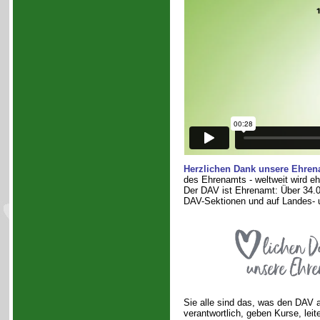
Herzlichen Dank unsere Ehren
des Ehrenamts - weltweit wird e
Der DAV ist Ehrenamt: Über 34.0
DAV-Sektionen und auf Landes-
Sie alle sind das, was den DAV a
verantwortlich, geben Kurse, lei