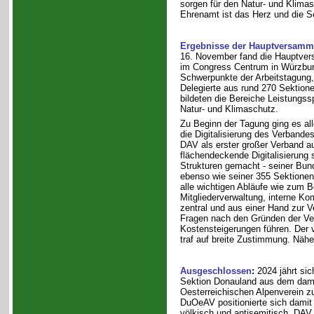
sorgen für den Natur- und Klimas
Ehrenamt ist das Herz und die S
Ergebnisse der Hauptversamm
16. November fand die Hauptve
im Congress Centrum in Würzburg 
Schwerpunkte der Arbeitstagung,
Delegierte aus rund 270 Sektione
bildeten die Bereiche Leistungs
Natur- und Klimaschutz.
Zu Beginn der Tagung ging es al
die Digitalisierung des Verbandes
DAV als erster großer Verband a
flächendeckende Digitalisierung
Strukturen gemacht - seiner Bun
ebenso wie seiner 355 Sektionen.
alle wichtigen Abläufe wie zum B
Mitgliederverwaltung, interne Ko
zentral und aus einer Hand zur V
Fragen nach den Gründen der Verz
Kostensteigerungen führen. Der 
traf auf breite Zustimmung. Nähe
Ausgeschlossen
:
2024 jährt si
Sektion Donauland aus dem dam
Oesterreichischen Alpenverein z
DuOeAV positionierte sich damit 
völkisch und antisemitisch. DAV