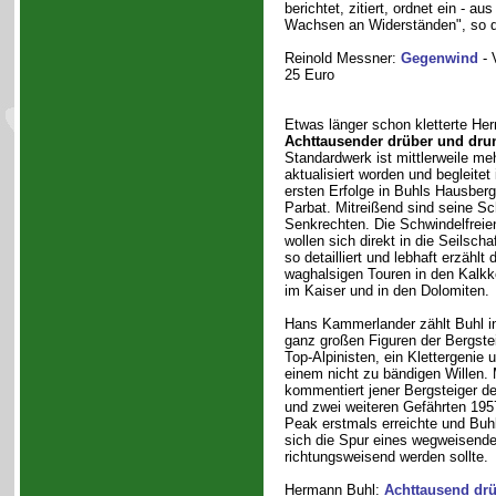
berichtet, zitiert, ordnet ein - a
Wachsen an Widerständen", so de
Reinold Messner:
Gegenwind
- 
25 Euro
Etwas länger schon kletterte He
Achttausender drüber und drun
Standardwerk ist mittlerweile me
aktualisiert worden und begleitet
ersten Erfolge in Buhls Hausberg
Parbat. Mitreißend sind seine Sc
Senkrechten. Die Schwindelfreien
wollen sich direkt in die Seilscha
so detailliert und lebhaft erzählt
waghalsigen Touren in den Kalkkö
im Kaiser und in den Dolomiten.
Hans Kammerlander zählt Buhl i
ganz großen Figuren der Bergsteig
Top-Alpinisten, ein Klettergenie 
einem nicht zu bändigen Willen. 
kommentiert jener Bergsteiger de
und zwei weiteren Gefährten 195
Peak erstmals erreichte und Buhls
sich die Spur eines wegweisende
richtungsweisend werden sollte.
Hermann Buhl:
Achttausend drü