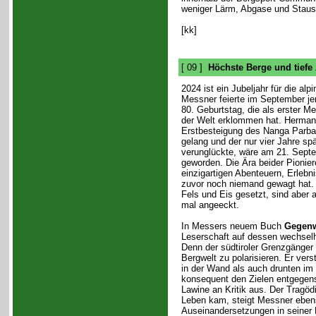
weniger Lärm, Abgase und Staus
[kk]
[ 09 ]
Höchste Berge und tiefe
2024 ist ein Jubeljahr für die al
Messner feierte im September je
80. Geburtstag, die als erster M
der Welt erklommen hat. Herman
Erstbesteigung des Nanga Parbat
gelang und der nur vier Jahre spä
verunglückte, wäre am 21. Septe
geworden. Die Ära beider Pionier
einzigartigen Abenteuern, Erlebn
zuvor noch niemand gewagt hat.
Fels und Eis gesetzt, sind aber 
mal angeeckt.
In Messers neuem Buch
Gegen
Leserschaft auf dessen wechsel
Denn der südtiroler Grenzgänger 
Bergwelt zu polarisieren. Er ver
in der Wand als auch drunten im T
konsequent den Zielen entgegenst
Lawine an Kritik aus. Der Tragö
Leben kam, steigt Messner ebens
Auseinandersetzungen in seiner 