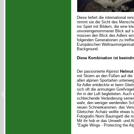
Diese liefert die international r
nimmt sie die Sicht des Menschen
ins Spiel mit Bildern, die eine
unvoreingenommener Blick auf s
müssen den Blick des Adlers ein
folgenden Generationen zu treff
Europäischen Weltraumorganisat
Background.
Diese Kombination ist beeind
Der passionierte Alpinist
Helmut
mit Skiern an den Füßen auf die W
allen alpinen Sportarten unterwe
für Adler entdeckte er beim Gleit
sich oft die anmutigen Greifvöge
ihn in der Luft begleiteten. Auch
schleichende Veränderung seiner
wahr, den weniger werdenden Sc
neuen Schneekanonen, das Vers
Gletscher. Achatz wollte etwas t
Fotografin Nomi Baumgartl die rich
Mit ihr hob er das Umwelt- und A
"Eagle Wings - Protecting the Al