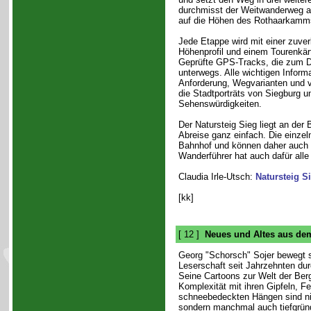
durchmisst der Weitwanderweg a
auf die Höhen des Rothaarkamm
Jede Etappe wird mit einer zuve
Höhenprofil und einem Tourenkär
Geprüfte GPS-Tracks, die zum Dow
unterwegs. Alle wichtigen Infor
Anforderung, Wegvarianten und vi
die Stadtporträts von Siegburg 
Sehenswürdigkeiten.
Der Natursteig Sieg liegt an der 
Abreise ganz einfach. Die einze
Bahnhof und können daher auch 
Wanderführer hat auch dafür alle 
Claudia Irle-Utsch:
Natursteig S
[kk]
[ 12 ]
Neues und Altes aus de
Georg "Schorsch" Sojer bewegt s
Leserschaft seit Jahrzehnten dur
Seine Cartoons zur Welt der Berg
Komplexität mit ihren Gipfeln, F
schneebedeckten Hängen sind nic
sondern manchmal auch tiefgründi