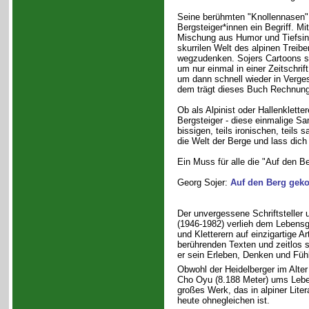
Seine berühmten "Knollennasen" 
Bergsteiger*innen ein Begriff. Mit
Mischung aus Humor und Tiefsinn
skurrilen Welt des alpinen Treib
wegzudenken. Sojers Cartoons si
um nur einmal in einer Zeitschri
um dann schnell wieder in Verges
dem trägt dieses Buch Rechnung
Ob als Alpinist oder Hallenklette
Bergsteiger - diese einmalige Sa
bissigen, teils ironischen, teils
die Welt der Berge und lass dich
Ein Muss für alle die "Auf den 
Georg Sojer:
Auf den Berg ge
Der unvergessene Schriftsteller 
(1946-1982) verlieh dem Lebensg
und Kletterern auf einzigartige A
berührenden Texten und zeitlos s
er sein Erleben, Denken und Fühl
Obwohl der Heidelberger im Alte
Cho Oyu (8.188 Meter) ums Leben
großes Werk, das in alpiner Liter
heute ohnegleichen ist.