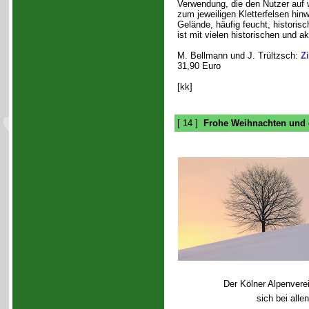
Verwendung, die den Nutzer auf 
zum jeweiligen Kletterfelsen hin
Gelände, häufig feucht, historisc
ist mit vielen historischen und akt
M. Bellmann und J. Trültzsch:
Zi
31,90 Euro
[kk]
[ 14 ]
Frohe Weihnachten und 
Der Kölner Alpenver
sich bei alle