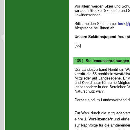
Vor allem werden Skier und Schu
wir auch Stöcke, Skihelme und S
Lawinensonden.
Bitte melden Sie sich bei
leok@j
Absprache bei Ihnen ab.
Unsere Sektionsjugend freut si
[kk]
[ 05 ]
Stellenausschreibungen
Der Landesverband Nordrhein-We
vertritt die 35 nordrhein-westfäl
Mitglieder auf Landesebene. Er ve
und Koordinator für seine Mitgli
insbesondere in den Bereichen W
Naturschutz wahr.
Derzeit sind im Landesverband dr
Zur Wahl durch die Mitgliederv
ein*e
1. Vorsitzende*r
und ein*
zur Nachfolge für die amtierende