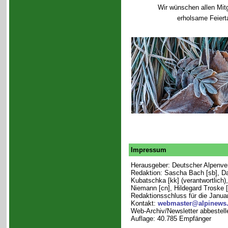
Wir wünschen allen Mitg
erholsame Feiert
Impressum
Herausgeber: Deutscher Alpenvere
Redaktion: Sascha Bach [sb], Dan
Kubatschka [kk] (verantwortlich),
Niemann [cn], Hildegard Troske 
Redaktionsschluss für die Janua
Kontakt:
webmaster@alpinews
Web-Archiv/Newsletter abbestell
Auflage: 40.785 Empfänger