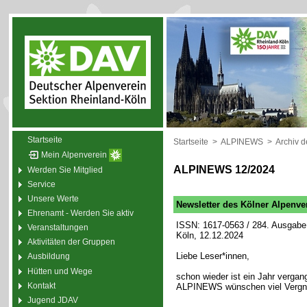
Startseite
Startseite
>
ALPINEWS
>
Archiv 
Mein Alpenverein
ALPINEWS 12/2024
Werden Sie Mitglied
Service
Unsere Werte
Newsletter des Kölner Alpenve
Ehrenamt - Werden Sie aktiv
ISSN: 1617-0563 / 284. Ausgabe 
Veranstaltungen
Köln, 12.12.2024
Aktivitäten der Gruppen
Liebe Leser*innen,
Ausbildung
Hütten und Wege
schon wieder ist ein Jahr vergan
Kontakt
ALPINEWS wünschen viel Vergnüg
Jugend JDAV