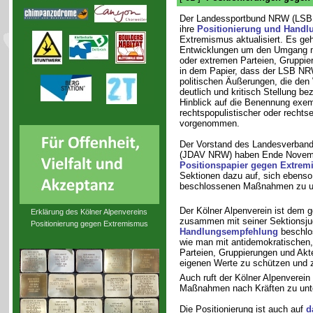
Der Landessportbund NRW (LSB 
ihre
Positionierung und Hand
Extremismus aktualisiert. Es geh
Entwicklungen um den Umgang mi
oder extremen Parteien, Gruppie
in dem Papier, dass der LSB NRW
politischen Äußerungen, die den
deutlich und kritisch Stellung b
Hinblick auf die Benennung exem
rechtspopulistischer oder recht
vorgenommen.
Der Vorstand des Landesverban
(JDAV NRW) haben Ende Novembe
Positionspapier gegen Extre
Sektionen dazu auf, sich ebenso 
beschlossenen Maßnahmen zu un
Der Kölner Alpenverein ist dem
Erklärung des Kölner Alpenvereins
zusammen mit seiner Sektionsju
Positionierung gegen Extremismus
Handlungsempfehlung
beschlos
wie man mit antidemokratischen,
Parteien, Gruppierungen und Akt
eigenen Werte zu schützen und z
Auch ruft der Kölner Alpenverein
Maßnahmen nach Kräften zu unte
Die Positionierung ist auch auf
d