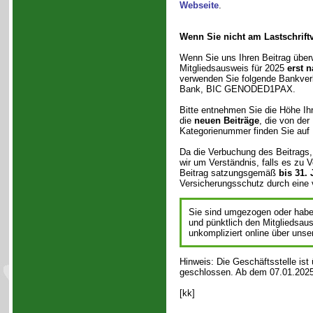
Webseite
.
Wenn Sie nicht am Lastschrift
Wenn Sie uns Ihren Beitrag überwe
Mitgliedsausweis für 2025
erst 
verwenden Sie folgende Bankve
Bank, BIC GENODED1PAX.
Bitte entnehmen Sie die Höhe Ih
die
neuen Beiträge
, die von de
Kategorienummer finden Sie auf
Da die Verbuchung des Beitrags, 
wir um Verständnis, falls es zu
Beitrag satzungsgemäß
bis 31.
Versicherungsschutz durch eine v
Sie sind umgezogen oder habe
und pünktlich den Mitgliedsau
unkompliziert online über unser
Hinweis: Die Geschäftsstelle is
geschlossen. Ab dem 07.01.2025 
[kk]