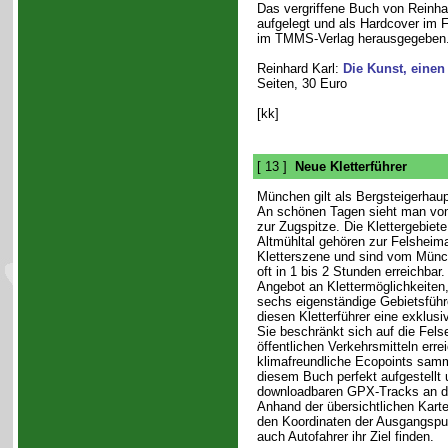
Das vergriffene Buch von Reinha
aufgelegt und als Hardcover im 
im TMMS-Verlag herausgegeben
Reinhard Karl:
Die Kunst, einen
Seiten, 30 Euro
[kk]
[ 13 ]
Neue Kletterführer
München gilt als Bergsteigerhau
An schönen Tagen sieht man vo
zur Zugspitze. Die Klettergebiet
Altmühltal gehören zur Felsheim
Kletterszene und sind vom Münc
oft in 1 bis 2 Stunden erreichbar
Angebot an Klettermöglichkeiten,
sechs eigenständige Gebietsführe
diesen Kletterführer eine exklusi
Sie beschränkt sich auf die Felse
öffentlichen Verkehrsmitteln erre
klimafreundliche Ecopoints samme
diesem Buch perfekt aufgestellt 
downloadbaren GPX-Tracks an den
Anhand der übersichtlichen Kart
den Koordinaten der Ausgangspu
auch Autofahrer ihr Ziel finden.