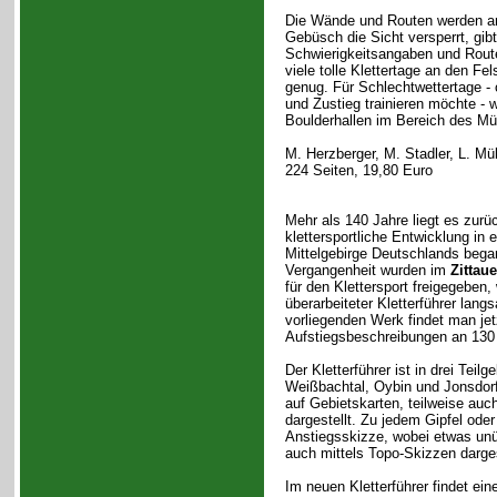
Die Wände und Routen werden anh
Gebüsch die Sicht versperrt, gib
Schwierigkeitsangaben und Route
viele tolle Klettertage an den F
genug. Für Schlechtwettertage -
und Zustieg trainieren möchte - w
Boulderhallen im Bereich des Mü
M. Herzberger, M. Stadler, L. Mü
224 Seiten, 19,80 Euro
Mehr als 140 Jahre liegt es zurü
klettersportliche Entwicklung in
Mittelgebirge Deutschlands began
Vergangenheit wurden im
Zittau
für den Klettersport freigegeben,
überarbeiteter Kletterführer langs
vorliegenden Werk findet man jet
Aufstiegsbeschreibungen an 130 K
Der Kletterführer ist in drei Teilge
Weißbachtal, Oybin und Jonsdorf
auf Gebietskarten, teilweise auc
dargestellt. Zu jedem Gipfel oder
Anstiegsskizze, wobei etwas un
auch mittels Topo-Skizzen darges
Im neuen Kletterführer findet e