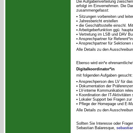
Die Aufgabenverteilung zwischen 
erfolgt im Einvernehmen. Die Dar
zusammengefasst:
• Sitzungen vorbereiten und leit
• Jahresbericht erstellen
• die Geschäftsstelle einschl. Mit
• Arbeitgeberfunktion ggü. haup
• Vertretung im LSB und DAV B
• Ansprechpartner für Referent*
• Ansprechpartner für Sektionen
Alle Details zu den Ausschreibu
Ebenso wird ein*e ehrenamtliche
Digitalkoordinator*in
mit folgenden Aufgaben gesucht:
• Ansprechperson des LV für das
• Dokumentation der Präferenze
• LV-interne Kommunikation rel
• Koordination der IT-Aktivitäten 
• Lokaler Support bei Fragen zur 
• Pflege der Homepage und E-Mail
Alle Details zu den Ausschreibu
Sollten Sie Interesse oder Frage
Sebastian Balaresque,
sebastia