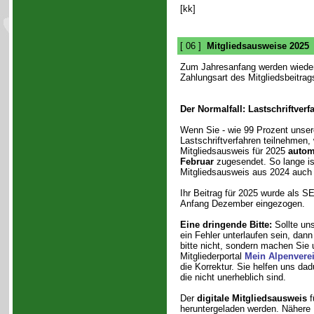
[kk]
[ 06 ]
Mitgliedsausweise 2025
Zum Jahresanfang werden wieder
Zahlungsart des Mitgliedsbeitrag
Der Normalfall: Lastschriftverf
Wenn Sie - wie 99 Prozent unsere
Lastschriftverfahren teilnehmen, 
Mitgliedsausweis für 2025
autom
Februar
zugesendet. So lange ist
Mitgliedsausweis aus 2024 auch 
Ihr Beitrag für 2025 wurde als S
Anfang Dezember eingezogen.
Eine dringende Bitte:
Sollte uns
ein Fehler unterlaufen sein, da
bitte nicht, sondern machen Sie 
Mitgliederportal
Mein Alpenvere
die Korrektur. Sie helfen uns da
die nicht unerheblich sind.
Der
digitale Mitgliedsausweis
f
heruntergeladen werden. Nähere I