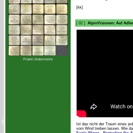
[kk]
[ 02 ]
AlpinVisionen: Auf Adle
Projekt Stolpersteine
Ist das nicht der Traum eines j
vom Wind treiben lassen. Wie da
Eagle Wings - Protecting the A