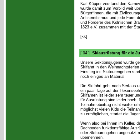
Karl Küpper verstand den Karneval
wurde damit zum Vorbild weit üb
Bürger*innen, die mit Zivilcour
Antisemitismus und jede Form de
und Förderer des Kölnischen Br
1823 e.V. zusammen mit der Stad
[kk]
[ 04 ]
Skiausrüstung für die J
Unsere Sektionsjugend würde ger
Skifahrt in den Weihnachtsferien
Einstieg ins Skitourengehen star
noch einiges an Material.
Die Skifahrt geht nach Serfaus u
ein paar Tage auf der Hexenseehü
Skifahren ist leider sehr teuer u
für Ausrüstung sind leider hoch. 
Teilnahmebeitrag nicht weiter er
möglichst vielen Kids die Teilna
zu ermöglichen, startet die Jugen
Wenn also bei Ihnen im Keller, 
Dachboden funktionsfähige Ausr
oder Skitourengehen ungenutzt r
übernehmen.