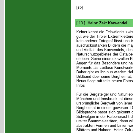
[sb]
[ 10 ]
Heinz Zak: Karwendel
Keiner kennt die Felswildnis zwi
gut wie der Tiroler Extremkletter
kein anderer Fotograf lässt uns i
ausdrucksstarken Bildern die ma
und Vielfalt des Karwendels, des
Naturschutzgebietes der Ostalpen
erleben. Seine eindrucksvollen Bi
Augen für das Besondere und hal
Momente als zeitlose Kunstwerke
Daher gibt es ihn nun wieder: He
Bildband über seine Bergheimat, 
Neuauflage mit teils neuen Fotos
Infos
Für die Bergsteiger und Naturlie
München und Innsbruck ist diese
ursprüngliche Bergwelt von jehe
Bergheimat in einem gewesen. D
Bildsprache passt sich gekonnt 
Schwelgen in der Farbenpracht de
uralter Baummajestäten, dann wied
abstrakten Formen und Linien wie
Blättern und Halmen. Heinz Zak e