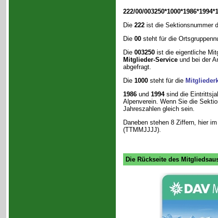
222
/
00
/
003250
*
1000
*
1986
*
1994
*
1
Die
222
ist die Sektionsnummer d
Die
00
steht für die Ortsgruppenn
Die
003250
ist die eigentliche Mi
Mitglieder-Service
und bei der A
abgefragt.
Die
1000
steht für die
Mitglieder
1986
und
1994
sind die Eintritts
Alpenverein. Wenn Sie die Sektio
Jahreszahlen gleich sein.
Daneben stehen 8 Ziffern, hier im
(TTMMJJJJ).
Die Rückseite des Mitgliedsau