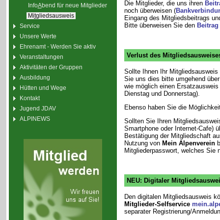
Die Mitglieder, die uns ihren
Beitr
Info
A
bend für neue Mitglieder
noch überweisen (
Bankverbindun
Mi
t
gliedsausweis
Eingang des Mitgliedsbeitrags un
Bitte überweisen Sie den
Beitrag
Service
Unsere Werte
Ehrenamt - Werden Sie aktiv
Verlust des Mitgliedsausweise
Veranstaltungen
Aktivitäten der Gruppen
Sollte Ihnen Ihr Mitgliedsausweis
Ausbildung
Sie uns dies bitte umgehend übe
wie möglich einen Ersatzausweis 
Hütten und Wege
Dienstag und Donnerstag).
Kontakt
Ebenso haben Sie die Möglichkei
Jugend JDAV
ALPINEWS
Sollten Sie Ihren Mitgliedsauswe
Smartphone oder Internet-Cafe) üb
Bestätigung der Mitgliedschaft a
Nutzung von
Mein Alpenverein
b
Mitgliederpasswort, welches Sie n
NEU: Digitaler Mitgliedsauswe
Den digitalen Mitgliedsausweis k
Mitglieder-Selfservice
mein.alp
separater Registrierung/Anmeldun