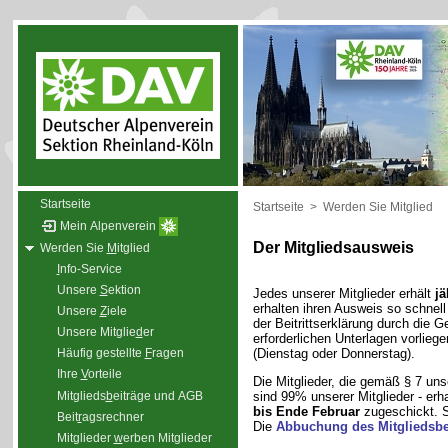
Startseite
Startseite
>
Werden Sie Mitglied
Mein Alpenverein
Der Mitgliedsausweis
Werden Sie
M
itglied
I
nfo-Service
Unsere
S
ektion
Jedes unserer Mitglieder erhält
jä
erhalten ihren Ausweis so schnel
Unsere
Z
iele
der Beitrittserklärung durch die Ge
Unsere Mitglie
d
er
erforderlichen Unterlagen vorlieg
(Dienstag oder Donnerstag).
Häufig gestellte
F
ragen
Ihre
V
orteile
Die Mitglieder, die gemäß § 7 uns
Mitglieds
b
eiträge und AGB
sind 99% unserer Mitglieder - erh
bis Ende Februar
zugeschickt. S
Beit
r
agsrechner
Die
Abbuchung des Mitgliedsbe
Mitglieder
w
erben Mitglieder