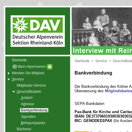
Startseite
Startseite
>
Service
>
Geschäftsst
Mein Alpenverein
Bankverbindung
Werden Sie Mitglied
S
ervice
Mitglieder-Service
Die Bankverbindung des Kölner Al
Überweisung des
Mitgliedsbeitr
G
eschäftsstelle
A
nfahrt
SEPA-Bankdaten
A
d
resse
Bank
v
erbindung
Pax-Bank für Kirche und Carita
IBAN: DE3737060193003030303
S
p
enden
BIC: GENODED1PAX
(für Ausla
B
elegungsplan
Bücherei