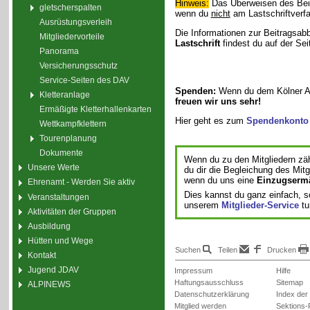
Hinweis:
Das Überweisen des Beitr
gletscherspalten
wenn du
nicht
am Lastschriftverfa
Ausrüstungsverleih
Die Informationen zur Beitragsa
Mitgliedervorteile
Lastschrift
findest du auf der Se
Panorama
Versicherungsschutz
Service-Seiten des DAV
Spenden:
Wenn du dem Kölner Al
Kletteranlage
freuen wir uns sehr!
Ermäßigte Kletterhallenkarten
Hier geht es zum
Spendenkonto
Wettkampfklettern
Tourenplanung
Dokumente
Wenn du zu den Mitgliedern zäh
Unsere Werte
du dir die Begleichung des Mitg
wenn du uns eine
Einzugserm
Ehrenamt - Werden Sie aktiv
Dies kannst du ganz einfach, s
Veranstaltungen
unserem
Mitglieder-Service
tu
Aktivitäten der Gruppen
Ausbildung
Hütten und Wege
Suchen
Teilen
Drucken
Kontakt
Jugend JDAV
Impressum
Hilfe
Haftungsausschluss
Sitemap
ALPINEWS
Datenschutzerklärung
Index der
Mitglied werden
Sektions-