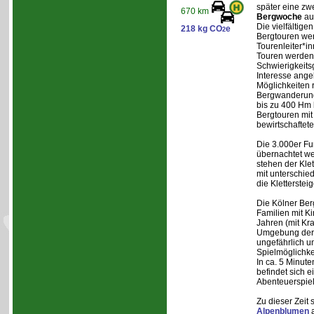
später eine zw
670 km
Bergwoche
au
Die vielfältig
218 kg CO
e
2
Bergtouren we
Tourenleiter*in
Touren werden 
Schwierigkeit
Interesse ange
Möglichkeiten 
Bergwanderung
bis zu 400 Hm 
Bergtouren mit
bewirtschaftet
Die 3.000er Fu
übernachtet w
stehen der Kle
mit unterschie
die Kletterstei
Die Kölner Ber
Familien mit K
Jahren (mit Kra
Umgebung der H
ungefährlich u
Spielmöglichke
In ca. 5 Minut
befindet sich ei
Abenteuerspiel
Zu dieser Zeit 
Alpenblumen
a