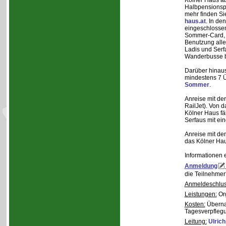
Kölner Haus ab
Halbpensionsp
mehr finden Si
haus.at
. In de
eingeschlossen
Sommer-Card, di
Benutzung alle
Ladis und Serf
Wanderbusse b
Darüber hinaus
mindestens 7 
Sommer
.
Anreise mit de
RailJet). Von 
Kölner Haus fä
Serfaus mit ei
Anreise mit de
das Kölner Ha
Informationen 
Anmeldung
die Teilnehmer
Anmeldeschlus
Leistungen:
Org
Kosten:
Übernac
Tagesverpfleg
Leitung:
Ulrich