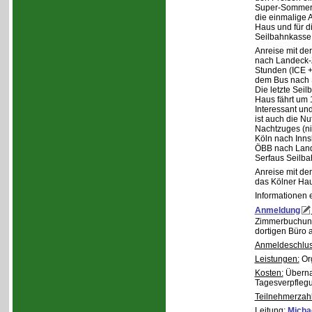
Super-Sommer-C
die einmalige 
Haus und für d
Seilbahnkasse i
Anreise mit de
nach Landeck-Z
Stunden (ICE +
dem Bus nach S
Die letzte Sei
Haus fährt um 
Interessant und
ist auch die N
Nachtzuges (ni
Köln nach Inns
ÖBB nach Land
Serfaus Seilba
Anreise mit de
das Kölner Ha
Informationen 
Anmeldung
Zimmerbuchung
dortigen Büro 
Anmeldeschlus
Leistungen:
Org
Kosten:
Übernac
Tagesverpfleg
Teilnehmerzahl
Leitung:
Michae