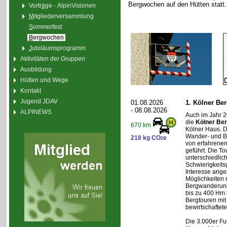
Bergwochen auf den Hütten statt.
Vortr
ä
ge - AlpinVisionen
M
itgliederversammlung
S
ommerfest
B
ergwochen
J
ubiläumsprogramm
Aktivitäten der Gruppen
Ausbildung
Hütten und Wege
Kontakt
Jugend JDAV
01.08.2026
1. Kölner Be
- 08.08.2026
ALPINEWS
Auch im Jahr 2
die
Kölner Be
670 km
Kölner Haus. Di
Wander- und B
218 kg CO
e
2
von erfahrenen
geführt. Die T
unterschiedlic
Schwierigkeit
Interesse ange
Möglichkeiten 
Bergwanderung
bis zu 400 Hm 
Bergtouren mit
bewirtschaftet
Die 3.000er Fu