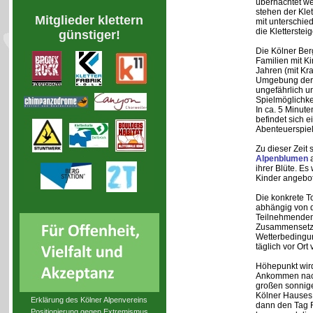
übernachtet w
stehen der Kle
Mitglieder klettern
mit unterschie
die Kletterstei
günstiger!
Die Kölner Ber
Familien mit K
Jahren (mit Kra
Umgebung der H
ungefährlich u
Spielmöglichke
In ca. 5 Minut
befindet sich ei
Abenteuerspiel
Zu dieser Zeit 
Alpenblumen
a
ihrer Blüte. 
Kinder angebo
Die konkrete T
abhängig von d
Teilnehmenden
Zusammensetz
Wetterbedingu
täglich vor Or
Höhepunkt wird 
Ankommen nach
großen sonnig
Kölner Hauses 
Erklärung des Kölner Alpenvereins
dann den Tag 
Positionierung gegen Extremismus