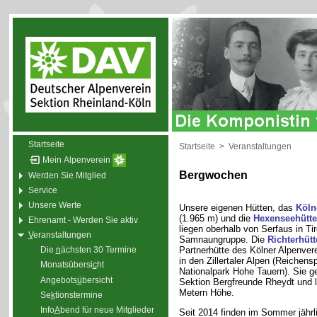
Startseite
Startseite
>
Veranstaltungen
Mein Alpenverein
Bergwochen
Werden Sie Mitglied
Service
Unsere Werte
Unsere eigenen Hütten, das
Köln
(1.965 m) und die
Hexenseehütte
Ehrenamt - Werden Sie aktiv
liegen oberhalb von Serfaus in Tiro
V
eranstaltungen
Samnaungruppe. Die
Richterhütt
Partnerhütte des Kölner Alpenvere
Die
n
ächsten 30 Termine
in den Zillertaler Alpen (Reichens
Monatsübersi
c
ht
Nationalpark Hohe Tauern). Sie ge
Angebots
ü
bersicht
Sektion Bergfreunde Rheydt und l
Metern Höhe.
Se
k
tionstermine
Info
A
bend für neue Mitglieder
Seit 2014 finden im Sommer jährl