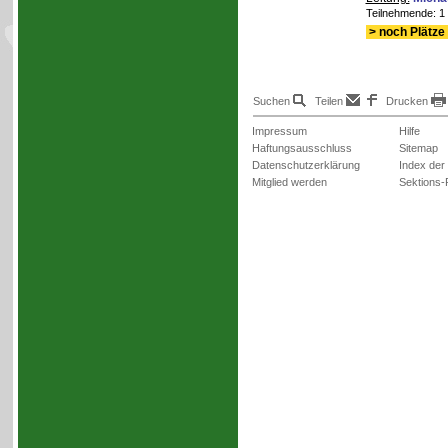
Teilnehmende: 1 /
> noch Plätze 
Suchen
Teilen
Drucken
Impressum
Hilfe
Haftungsausschluss
Sitemap
Datenschutzerklärung
Index der
Mitglied werden
Sektions-