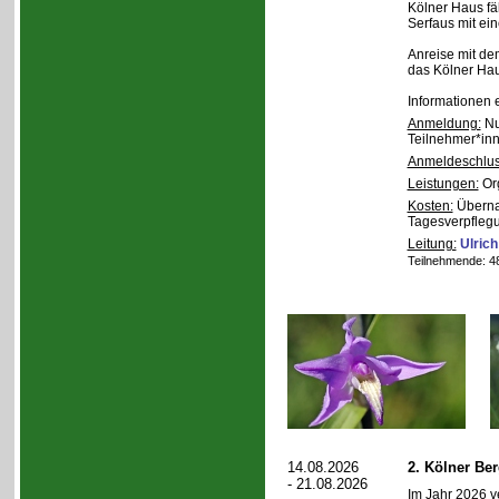
Kölner Haus fä
Serfaus mit ei
Anreise mit de
das Kölner Ha
Informationen 
Anmeldung:
Nu
Teilnehmer*inn
Anmeldeschlus
Leistungen:
Org
Kosten:
Übernac
Tagesverpfleg
Leitung:
Ulrich
Teilnehmende: 48 
14.08.2026
2. Kölner Be
- 21.08.2026
Im Jahr 2026 v