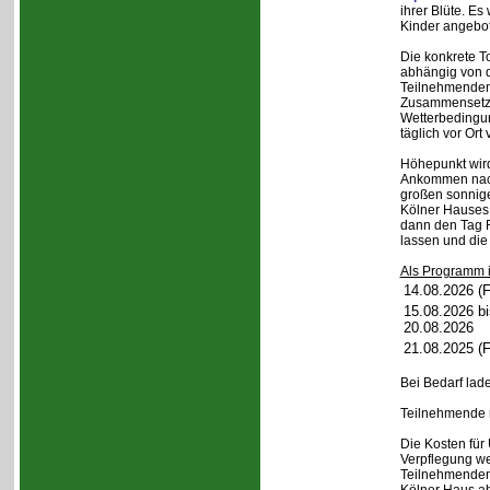
ihrer Blüte. 
Kinder angebo
Die konkrete T
abhängig von d
Teilnehmenden
Zusammensetz
Wetterbedingu
täglich vor Or
Höhepunkt wird 
Ankommen nach
großen sonnig
Kölner Hauses 
dann den Tag 
lassen und die
Als Programm i
14.08.2026 (F
15.08.2026 bi
20.08.2026
21.08.2025 (F
Bei Bedarf lad
Teilnehmende m
Die Kosten für
Verpflegung w
Teilnehmenden 