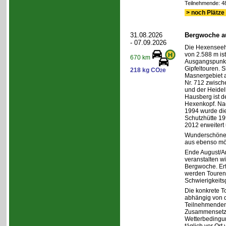
Teilnehmende: 48 
> noch Plätze 
31.08.2026
Bergwoche au
- 07.09.2026
Die Hexenseeh
von 2.588 m ist
670 km
Ausgangspunkt
Gipfeltouren. Si
218 kg CO
e
2
Masnergebiet
Nr. 712 zwisc
und der Heidelb
Hausberg ist d
Hexenkopf. Na
1994 wurde die
Schutzhütte 19
2012 erweitert 
Wunderschöne 
aus ebenso mög
Ende August/A
veranstalten wi
Bergwoche. Erf
werden Touren 
Schwierigkeits
Die konkrete T
abhängig von d
Teilnehmenden
Zusammensetz
Wetterbedingu