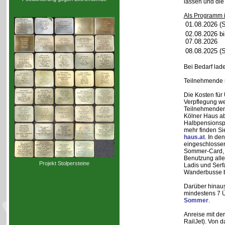
lassen und die
Als Programm i
01.08.2026 (
02.08.2026 bi
07.08.2026
08.08.2025 (
Bei Bedarf lad
Teilnehmende m
Die Kosten für
Verpflegung w
Teilnehmenden 
Kölner Haus ab
Halbpensionsp
mehr finden Si
haus.at
. In de
eingeschlossen
Sommer-Card, di
Benutzung alle
Projekt Stolpersteine
Ladis und Serf
Wanderbusse b
Darüber hinaus
mindestens 7 
Sommer
.
Anreise mit de
RailJet). Von 