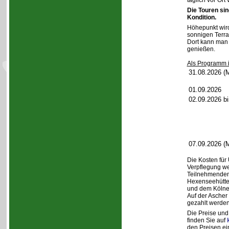
täglich vor Or
Die Touren sin
Kondition.
Höhepunkt wird
sonnigen Terra
Dort kann man 
genießen.
Als Programm i
31.08.2026 (
01.09.2026
02.09.2026 b
07.09.2026 (
Die Kosten für
Verpflegung w
Teilnehmenden 
Hexenseehütte,
und dem Kölne
Auf der Ascher
gezahlt werden
Die Preise und 
finden Sie auf
den Preisen ei