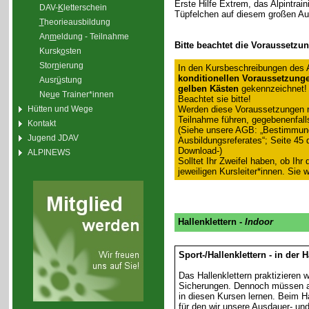
Erste Hilfe Extrem, das Alpintrain
DAV-
K
letterschein
Tüpfelchen auf diesem großen Au
T
heorieausbildung
An
m
eldung - Teilnahme
Bitte beachtet die Voraussetzu
Kursk
o
sten
Stor
n
ierung
In den Kursbeschreibungen des 
konditionellen Voraussetzung
Ausr
ü
stung
gelben Kästen
gekennzeichnet!
Ne
u
e Trainer*innen
Beachtet sie bitte!
Werden diese Voraussetzungen ni
Hütten und Wege
Teilnahme führen, gegebenenfall
Kontakt
(Siehe unsere AGB: „Bestimmun
Jugend JDAV
Ausbildungsreferates“; Seite 45
Download-)
ALPINEWS
Solltet Ihr Zweifel haben, ob Ihr
jeweiligen Kursleiter*innen. Sie
Hallenklettern -
Indoor
Sport-/Hallenklettern - in der 
Das Hallenklettern praktizieren
Sicherungen. Dennoch müssen au
in diesen Kursen lernen. Beim Ha
für den wir unsere Ausdauer- un