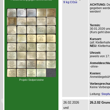
9 kg CO
e
2
ACHTUNG:
De
gegeben werde
werden!
Termin:
30.01.2026 un
(Kurs geht übe
Kursort:
(alt: Kletterh
NEU:
Kletterha
Uhrzeit:
jeweils von 17:
Anmeldeschlu
-ohne-
Kosten:
Anmeldegebühr A
Projekt Stolpersteine
Vorbesprechu
Keine Vorbesp
Leitung:
Steph
26.02.2026
26.2.02 Grund
und