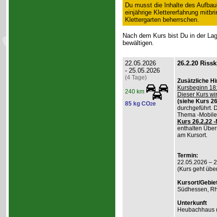
Du musst die Inhalte des Aufbau
einjährige Klettererfahrung mitb
Klettergarten beherrschen.
Nach dem Kurs bist Du in der Lage
bewältigen.
22.05.2026
26.2.20 Rissk
- 25.05.2026
(4 Tage)
Zusätzliche H
Kursbeginn 18:
240 km
Dieser Kurs wi
(siehe Kurs 26
85 kg CO
e
2
durchgeführt. 
Thema -Mobile
Kurs 26.2.22 
enthalten Über
am Kursort.
Termin:
22.05.2026 – 
(Kurs geht übe
Kursort/Gebiet
Südhessen, Rh
Unterkunft
Heubachhaus (