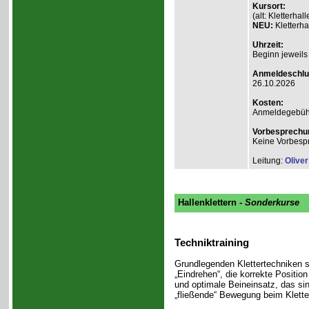
Kursort:
(alt: Kletterh
NEU:
Kletterha
Uhrzeit:
Beginn jeweils
Anmeldeschlu
26.10.2026
Kosten:
Anmeldegebühr A
Vorbesprechu
Keine Vorbesp
Leitung:
Olive
Hallenklettern
- Sonderkurse
Techniktraining
Grundlegenden Klettertechniken s
„Eindrehen“, die korrekte Positio
und optimale Beineinsatz, das si
„fließende“ Bewegung beim Klette