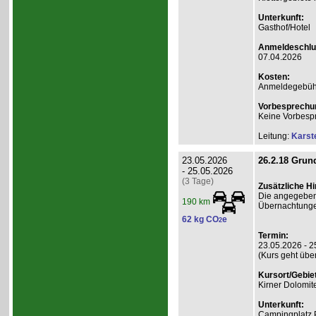
Unterkunft:
Gasthof/Hotel
Anmeldeschlu
07.04.2026
Kosten:
Anmeldegebühr
Vorbesprechu
Keine Vorbesp
Leitung:
Karst
23.05.2026
26.2.18 Grund
- 25.05.2026
(3 Tage)
Zusätzliche H
Die angegebene
190 km
Übernachtunge
62 kg CO
e
2
Termin:
23.05.2026 - 2
(Kurs geht übe
Kursort/Gebiet
Kirner Dolomit
Unterkunft:
Campingplatz 