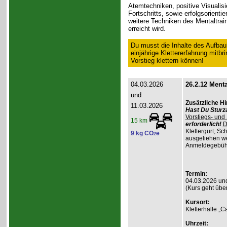
Atemtechniken, positive Visualisi
Fortschritts, sowie erfolgsorientie
weitere Techniken des Mentaltrai
erreicht wird.
Du musst die Inhalte des Aufbau
einjährige Klettererfahrung mitb
Vorstieg klettern können!
04.03.2026
26.2.12 Menta
und
Zusätzliche H
11.03.2026
Hast Du Sturz
Vorstiegs- und
15 km
erforderlich!
D
Klettergurt, S
9 kg CO
e
2
ausgeliehen wer
Anmeldegebühr 
Termin:
04.03.2026 un
(Kurs geht übe
Kursort:
Kletterhalle „
Uhrzeit: