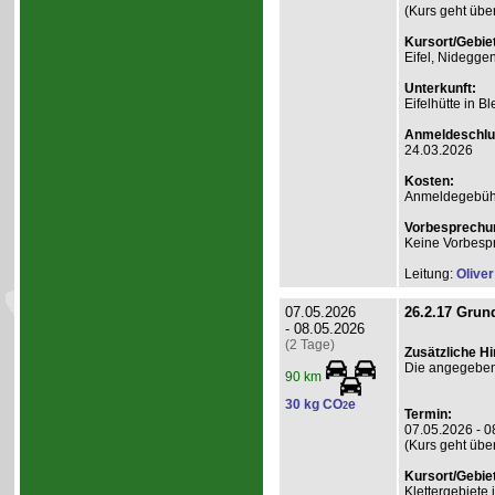
(Kurs geht übe
Kursort/Gebiet
Eifel, Nidegge
Unterkunft:
Eifelhütte in B
Anmeldeschlu
24.03.2026
Kosten:
Anmeldegebühr
Vorbesprechu
Keine Vorbesp
Leitung:
Olive
07.05.2026
26.2.17 Grund
- 08.05.2026
(2 Tage)
Zusätzliche H
Die angegebene
90 km
30 kg CO
e
2
Termin:
07.05.2026 - 0
(Kurs geht übe
Kursort/Gebiet
Klettergebiete