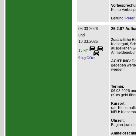
Vorbesprechu
Keine Vorbesp
Leitung:
Peter
06.03.2026
26.2.07 Aufba
und
Zusätzliche H
13.03.2026
Klettergurt, S
ausgeliehen we
15 km
Anmeldegebühr 
9 kg CO
e
2
ACHTUNG:
De
gegeben werde
werden!
Termin:
06.03.2026 un
(Kurs geht übe
Kursort:
(alt: Kletterh
NEU:
Kletterha
Uhrzeit:
Beginn jeweils
Anmeldeschlu