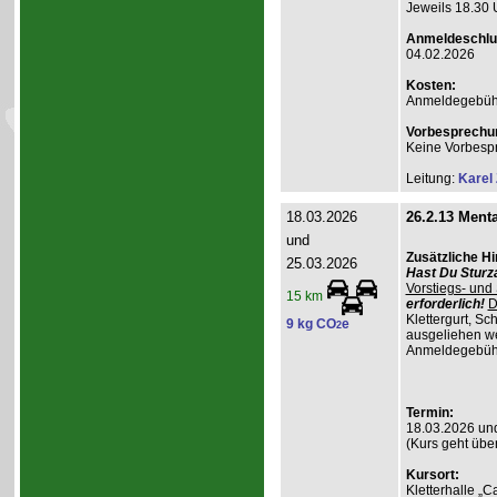
Jeweils 18.30 
Anmeldeschlu
04.02.2026
Kosten:
Anmeldegebühr A
Vorbesprechu
Keine Vorbesp
Leitung:
Karel
18.03.2026
26.2.13 Menta
und
Zusätzliche H
25.03.2026
Hast Du Sturz
Vorstiegs- und
15 km
erforderlich!
D
Klettergurt, S
9 kg CO
e
2
ausgeliehen wer
Anmeldegebühr 
Termin:
18.03.2026 un
(Kurs geht übe
Kursort:
Kletterhalle „