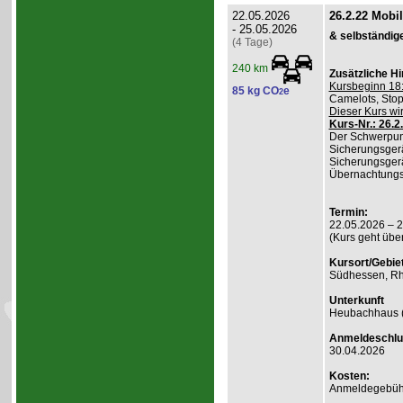
22.05.2026
26.2.22 Mobi
- 25.05.2026
& selbständig
(4 Tage)
240 km
Zusätzliche H
Kursbeginn 18:
85 kg CO
e
2
Camelots, Stop
Dieser Kurs wi
Kurs-Nr.: 26.2
Der Schwerpunk
Sicherungsgerä
Sicherungsgerä
Übernachtungsk
Termin:
22.05.2026 – 
(Kurs geht übe
Kursort/Gebiet
Südhessen, Rh
Unterkunft
Heubachhaus (
Anmeldeschlu
30.04.2026
Kosten:
Anmeldegebühr