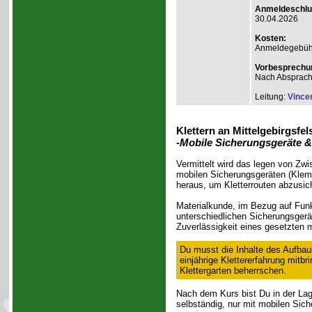
Anmeldeschlu
30.04.2026
Kosten:
Anmeldegebühr
Vorbesprechu
Nach Absprac
Leitung:
Vince
Klettern an Mittelgebirgsfel
-Mobile Sicherungsgeräte &
Vermittelt wird das legen von Zw
mobilen Sicherungsgeräten (Klemm
heraus, um Kletterrouten abzusic
Materialkunde, im Bezug auf Funk
unterschiedlichen Sicherungsgerät
Zuverlässigkeit eines gesetzten 
Du musst die Inhalte des Aufbau
einjährige Klettererfahrung mitb
Klettergarten beherrschen.
Nach dem Kurs bist Du in der Lage
selbständig, nur mit mobilen Sic