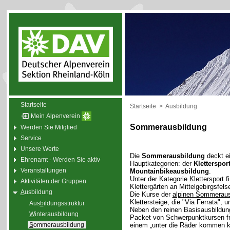
Startseite
Startseite
>
Ausbildung
Mein Alpenverein
Sommerausbildung
Werden Sie Mitglied
Service
Unsere Werte
Die
Sommerausbildung
deckt ei
Ehrenamt - Werden Sie aktiv
Hauptkategorien: der
Kletterspor
Veranstaltungen
Mountainbikeausbildung
.
Unter der Kategorie
Klettersport
fi
Aktivitäten der Gruppen
Klettergärten an Mittelgebirgsfel
A
usbildung
Die Kurse der
alpinen Sommeraus
Klettersteige, die "Via Ferrata",
Aus
b
ildungsstruktur
Neben den reinen Basisausbildu
W
interausbildung
Packet von Schwerpunktkursen freu
S
ommerausbildung
einem „unter die Räder kommen kö