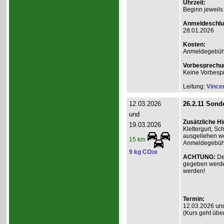
Uhrzeit:
Beginn jeweils
Anmeldeschlu
28.01.2026
Kosten:
Anmeldegebühr A
Vorbesprechu
Keine Vorbesp
Leitung:
Vince
12.03.2026
26.2.11 Sonde
und
Zusätzliche H
19.03.2026
Klettergurt, S
ausgeliehen we
15 km
Anmeldegebühr 
9 kg CO
e
2
ACHTUNG:
De
gegeben werde
werden!
Termin:
12.03.2026 un
(Kurs geht übe