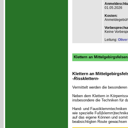
Anmeldeschlu
01.05.2026
Kosten:
Anmeldegebühr
Vorbesprechu
Keine Vorbesp
Leitung:
Olive
Klettern an Mittelgebirgsfelse
Klettern an Mittelgebirgsfel
-Rissklettern-
Vermittelt werden die besonderen 
Neben dem Klettern in Körperriss
insbesondere die Techniken für d
Hand- und Faustklemmtechniken (
wie spezielle Fuß(klemm)technike
auf das eigene Können und somit 
beabsichtigten Route gewachsen is