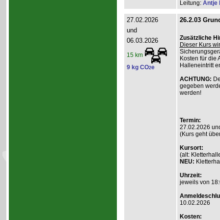
Leitung:
Antje
27.02.2026
26.2.03 Grund
und
Zusätzliche H
06.03.2026
Dieser Kurs wi
Sicherungsgerä
15 km
Kosten für die 
Halleneintritt e
9 kg CO
e
2
ACHTUNG:
De
gegeben werde
werden!
Termin:
27.02.2026 un
(Kurs geht übe
Kursort:
(alt: Kletterh
NEU:
Kletterha
Uhrzeit:
jeweils von 18:
Anmeldeschlu
10.02.2026
Kosten: