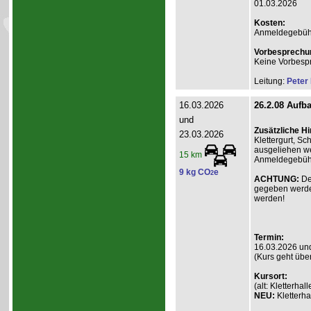
01.03.2026
Kosten:
Anmeldegebühr A
Vorbesprechu
Keine Vorbesp
Leitung:
Peter
16.03.2026
26.2.08 Aufba
und
Zusätzliche H
23.03.2026
Klettergurt, S
ausgeliehen we
15 km
Anmeldegebühr 
9 kg CO
e
2
ACHTUNG:
De
gegeben werde
werden!
Termin:
16.03.2026 un
(Kurs geht übe
Kursort:
(alt: Kletterh
NEU:
Kletterha