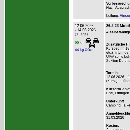
Vorbesprechu
Nach Absprac
Leitung:
Vince
12.06.2026
26.2.23 Mobi
- 14.06.2026
& selbständig
(3 Tage)
90 km
Zusätzliche H
Kursbeginn 18:
44 kg CO
e
2
etc.) mitbringe
UIAA sollte beh
Sektion Dortmu
Termin:
12.06.2026 – 
(Kurs geht übe
Kursort/Gebiet
Eifel, Ettringe
Unterkunft
Camping Falk
Anmeldeschlu
31.03.2026
Kosten:
Anmeldegebühr