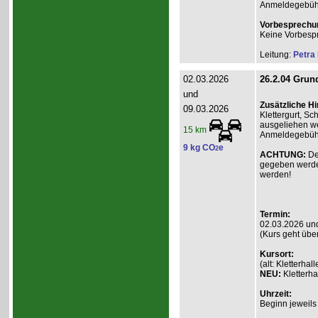
Anmeldegebühr A
Vorbesprechu
Keine Vorbesp
Leitung:
Petra
02.03.2026
26.2.04 Grund
und
Zusätzliche H
09.03.2026
Klettergurt, S
ausgeliehen we
15 km
Anmeldegebühr 
9 kg CO
e
2
ACHTUNG:
De
gegeben werde
werden!
Termin:
02.03.2026 un
(Kurs geht übe
Kursort:
(alt: Kletterh
NEU:
Kletterha
Uhrzeit:
Beginn jeweils