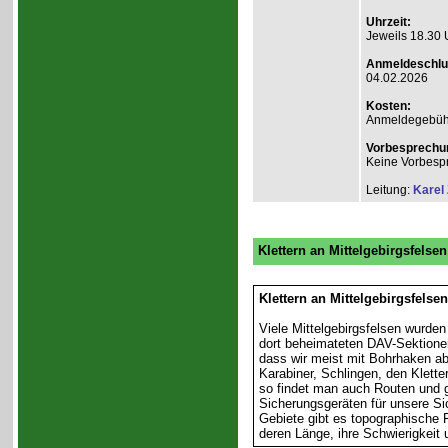
Uhrzeit:
Jeweils 18.30 
Anmeldeschlu
04.02.2026
Kosten:
Anmeldegebühr A
Vorbesprechu
Keine Vorbesp
Leitung:
Karel
Klettern an Mittelgebirgsfelsen
Klettern an Mittelgebirgsfelse
Viele Mittelgebirgsfelsen wurden
dort beheimateten DAV-Sektione
dass wir meist mit Bohrhaken abg
Karabiner, Schlingen, den Klette
so findet man auch Routen und g
Sicherungsgeräten für unsere Si
Gebiete gibt es topographische F
deren Länge, ihre Schwierigkeit 