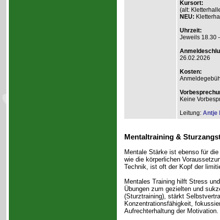
Kursort:
(alt: Kletterh
NEU:
Kletterha
Uhrzeit:
Jeweils 18.30 
Anmeldeschlu
26.02.2026
Kosten:
Anmeldegebühr A
Vorbesprechu
Keine Vorbesp
Leitung:
Antje
Mentaltraining & Sturzangs
Mentale Stärke ist ebenso für die
wie die körperlichen Voraussetzu
Technik, ist oft der Kopf der limit
Mentales Training hilft Stress und
Übungen zum gezielten und sukze
(Sturztraining), stärkt Selbstvert
Konzentrationsfähigkeit, fokussier
Aufrechterhaltung der Motivation.