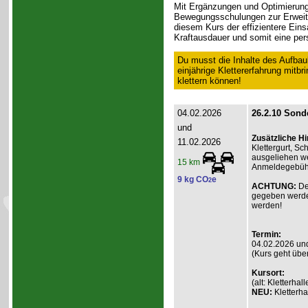
Mit Ergänzungen und Optimierung
Bewegungsschulungen zur Erweite
diesem Kurs der effizientere Eins
Kraftausdauer und somit eine pers
Du musst die Inhalte des Aufbau
einjährige Klettererfahrung mitb
klettern können!
04.02.2026
26.2.10 Sonde
und
Zusätzliche H
11.02.2026
Klettergurt, S
ausgeliehen we
15 km
Anmeldegebühr 
9 kg CO
e
2
ACHTUNG:
De
gegeben werde
werden!
Termin:
04.02.2026 un
(Kurs geht übe
Kursort:
(alt: Kletterh
NEU:
Kletterha