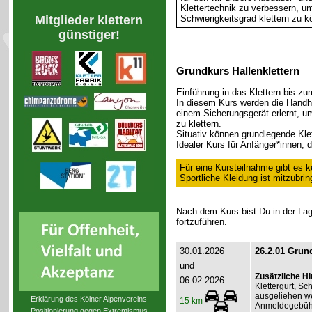
Klettertechnik zu verbessern, u
Schwierigkeitsgrad klettern zu k
Mitglieder klettern
günstiger!
Grundkurs Hallenklettern
Einführung in das Klettern bis zum
In diesem Kurs werden die Handha
einem Sicherungsgerät erlernt, um 
zu klettern.
Situativ können grundlegende Klet
Idealer Kurs für Anfänger*innen, 
Für eine Kursteilnahme gibt es k
Sportliche Kleidung ist mitzubrin
Nach dem Kurs bist Du in der Lage
fortzuführen.
30.01.2026
26.2.01 Grund
und
Zusätzliche H
06.02.2026
Klettergurt, S
ausgeliehen we
Erklärung des Kölner Alpenvereins
15 km
Anmeldegebühr 
Positionierung gegen Extremismus