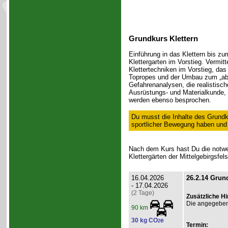
Grundkurs Klettern
Einführung in das Klettern bis zum
Klettergarten im Vorstieg. Vermit
Klettertechniken im Vorstieg, da
Topropes und der Umbau zum „ab
Gefahrenanalysen, die realistisc
Ausrüstungs- und Materialkunde, 
werden ebenso besprochen.
Du musst die Inhalte des Grundk
sportlicher Bewegung haben und ü
Nach dem Kurs hast Du die notwen
Klettergärten der Mittelgebirgsfel
16.04.2026
26.2.14 Grund
- 17.04.2026
(2 Tage)
Zusätzliche H
Die angegebene
90 km
30 kg CO
e
2
Termin: