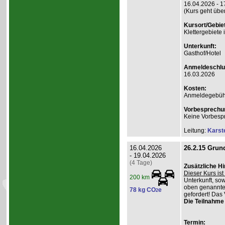
16.04.2026 - 1
(Kurs geht übe
Kursort/Gebiet
Klettergebiete
Unterkunft:
Gasthof/Hotel
Anmeldeschlu
16.03.2026
Kosten:
Anmeldegebühr
Vorbesprechu
Keine Vorbesp
Leitung:
Karst
16.04.2026
26.2.15 Grund
- 19.04.2026
(4 Tage)
Zusätzliche H
Dieser Kurs ist 
200 km
Unterkunft, so
oben genannte
78 kg CO
e
2
gefordert! Das 
Die Teilnahme 
Termin: