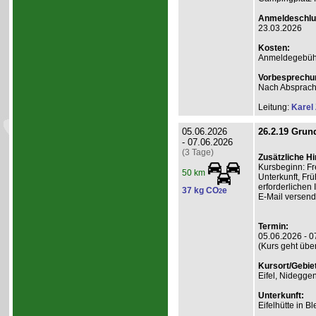
Anmeldeschlu
23.03.2026
Kosten:
Anmeldegebühr
Vorbesprechu
Nach Absprac
Leitung:
Karel
05.06.2026
26.2.19 Grund
- 07.06.2026
(3 Tage)
Zusätzliche H
Kursbeginn: Fr
50 km
Unterkunft, Frü
erforderlichen
37 kg CO
e
2
E-Mail versend
Termin:
05.06.2026 - 0
(Kurs geht übe
Kursort/Gebiet
Eifel, Nidegge
Unterkunft:
Eifelhütte in B