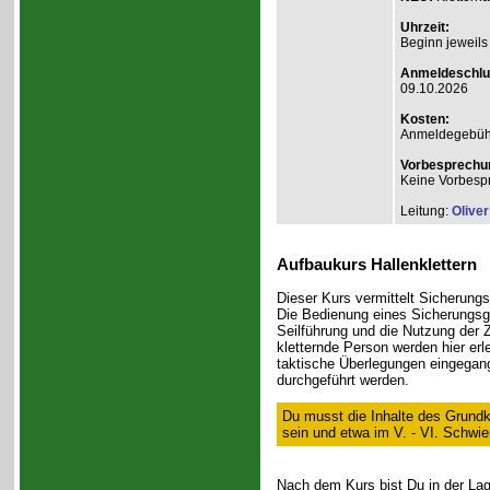
Uhrzeit:
Beginn jeweils
Anmeldeschlu
09.10.2026
Kosten:
Anmeldegebühr A
Vorbesprechu
Keine Vorbesp
Leitung:
Olive
Aufbaukurs Hallenklettern
Dieser Kurs vermittelt Sicherungst
Die Bedienung eines Sicherungsge
Seilführung und die Nutzung der
kletternde Person werden hier er
taktische Überlegungen eingegan
durchgeführt werden.
Du musst die Inhalte des Grundk
sein und etwa im V. - VI. Schwie
Nach dem Kurs bist Du in der Lage,