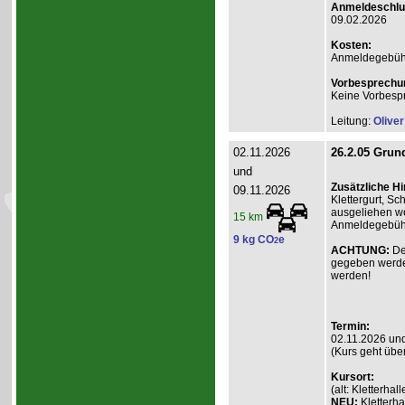
Anmeldeschlu
09.02.2026
Kosten:
Anmeldegebühr A
Vorbesprechu
Keine Vorbesp
Leitung:
Olive
02.11.2026
26.2.05 Grund
und
Zusätzliche H
09.11.2026
Klettergurt, S
ausgeliehen we
15 km
Anmeldegebühr 
9 kg CO
e
2
ACHTUNG:
De
gegeben werde
werden!
Termin:
02.11.2026 un
(Kurs geht übe
Kursort:
(alt: Kletterh
NEU:
Kletterha