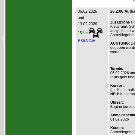
06.02.2026
26.2.06 Aufba
und
Zusätzliche H
13.02.2026
Klettergurt, S
ausgeliehen we
15 km
Anmeldegebühr 
9 kg CO
e
2
ACHTUNG:
De
gegeben werde
werden!
Termin:
06.02.2026 un
(Kurs geht übe
Kursort:
(alt: Kletterh
NEU:
Kletterha
Uhrzeit:
Beginn jeweils
Anmeldeschlu
01.02.2026
Kosten:
Anmeldegebühr A