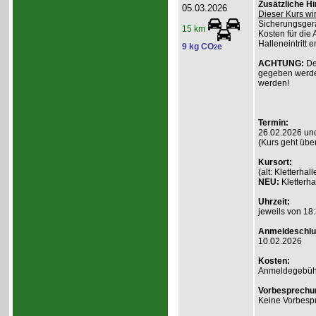
Zusätzliche H
05.03.2026
Dieser Kurs wi
Sicherungsgerä
15 km
Kosten für die 
Halleneintritt e
9 kg CO
e
2
ACHTUNG:
De
gegeben werde
werden!
Termin:
26.02.2026 un
(Kurs geht übe
Kursort:
(alt: Kletterh
NEU:
Kletterha
Uhrzeit:
jeweils von 18:
Anmeldeschlu
10.02.2026
Kosten:
Anmeldegebühr A
Vorbesprechu
Keine Vorbesp