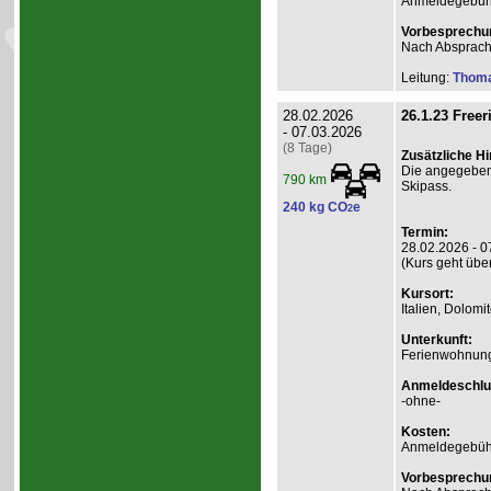
Anmeldegebühr
Vorbesprechu
Nach Absprac
Leitung:
Thom
28.02.2026
26.1.23 Freeri
- 07.03.2026
(8 Tage)
Zusätzliche H
Die angegebene
790 km
Skipass.
240 kg CO
e
2
Termin:
28.02.2026 - 0
(Kurs geht übe
Kursort:
Italien, Dolomi
Unterkunft:
Ferienwohnung
Anmeldeschlu
-ohne-
Kosten:
Anmeldegebühr
Vorbesprechu