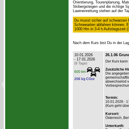
Orientierung, Tourenplanung, Mat
Skibergsteigen und die richtige 
Lawinenrettung stehen auf der T
Du musst sicher auf schwarzen Pi
Schneearten abfahren können. Eb
1000 Hm in 3-4 h Aufstiegszeit 
Nach dem Kurs bist Du in der Lage
10.01.2026
26.1.06 Grun
- 17.01.2026
Der Kurs kann 
(8 Tage)
Zusätzliche H
600 km
Die angegebene
gemeinschaftli
206 kg CO
e
2
abwechselnd v
Vorbesprechung 
Termin:
10.01.2026 - 1
(Kurs geht übe
Kursort:
Österreich, Be
Unterkunft: