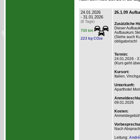
24.01.2026
26.1.09 Aufb
- 31.01.2026
(8 Tage)
Zusätzliche H
Dieser Aufbauk
700 km
Aufbaukurs Ski
(Siehe auch Ku
223 kg CO
e
2
obligatorisch!
Termin:
24.01.2026 - 3
(Kurs geht übe
Kursort:
Italien, Vinchg
Unterkunft:
Aparthotel Mor
Anmeldeschlu
09.01.2026
Kosten:
Anmeldegebühr 
Vorbesprechu
Nach Absprach
Leitung:
André