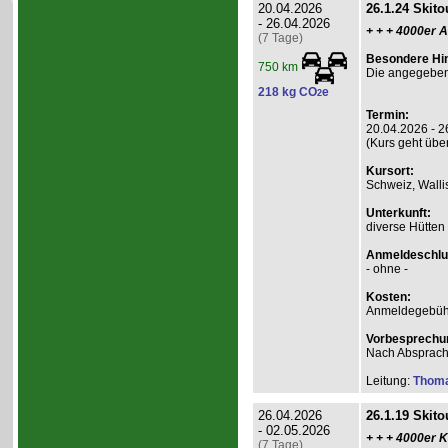
20.04.2026
26.1.24 Skito
- 26.04.2026
+ + + 4000er A
(7 Tage)
Besondere Hi
750 km
Die angegebene
218 kg CO
e
2
Termin:
20.04.2026 - 2
(Kurs geht übe
Kursort:
Schweiz, Walli
Unterkunft:
diverse Hütten
Anmeldeschlu
- ohne -
Kosten:
Anmeldegebühr
Vorbesprechu
Nach Absprac
Leitung:
Thom
26.04.2026
26.1.19 Skito
- 02.05.2026
+ + + 4000er K
(7 Tage)