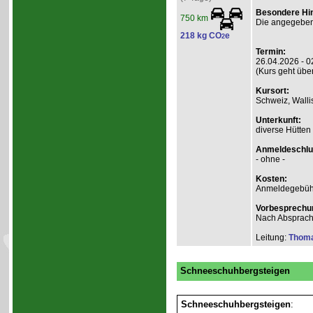
Besondere Hi
750 km
Die angegebene
218 kg CO
e
2
Termin:
26.04.2026 - 0
(Kurs geht übe
Kursort:
Schweiz, Walli
Unterkunft:
diverse Hütten
Anmeldeschlu
- ohne -
Kosten:
Anmeldegebühr
Vorbesprechu
Nach Absprac
Leitung:
Thom
Schneeschuhbergsteigen
Schneeschuhbergsteigen
: