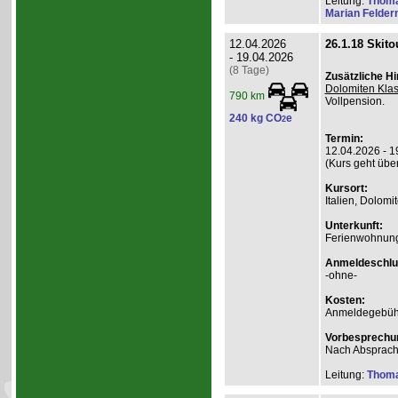
Leitung:
Thom
Marian Felde
12.04.2026
26.1.18 Skito
- 19.04.2026
(8 Tage)
Zusätzliche H
Dolomiten Klas
790 km
Vollpension.
240 kg CO
e
2
Termin:
12.04.2026 - 1
(Kurs geht übe
Kursort:
Italien, Dolomi
Unterkunft:
Ferienwohnung
Anmeldeschlu
-ohne-
Kosten:
Anmeldegebühr
Vorbesprechu
Nach Absprac
Leitung:
Thom