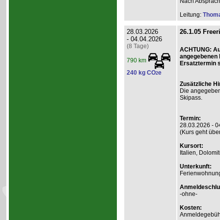
Nach Absprac
Leitung:
Thom
28.03.2026
26.1.05 Freeri
- 04.04.2026
(8 Tage)
ACHTUNG: Aus 
angegebenen D
790 km
Ersatztermin s
240 kg CO
e
2
Zusätzliche H
Die angegebene
Skipass.
Termin:
28.03.2026 - 0
(Kurs geht übe
Kursort:
Italien, Dolomi
Unterkunft:
Ferienwohnung
Anmeldeschlu
-ohne-
Kosten:
Anmeldegebühr