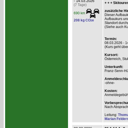
- 14.03.2026
+ + + Skitoure
(7 Tage)
zusätzliche Hi
690 km
Dieser Aufbauk
Aufbaukurs und
208 kg CO
e
2
Standort durch
(Siehe auch Kur
Termin:
08.03.2026 - 1
(Kurs geht übe
Kursort:
Österreich, Stu
Unterkunft:
Franz-Senn-Hü
Anmeldeschlu
-ohne-
Kosten:
Anmeldegebühr
Vorbesprechu
Nach Absprac
Leitung:
Thom
Marian Felde