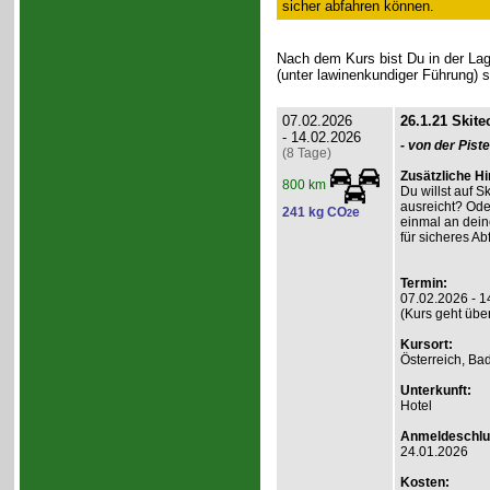
sicher abfahren können.
Nach dem Kurs bist Du in der Lage
(unter lawinenkundiger Führung) s
07.02.2026
26.1.21 Skite
- 14.02.2026
- von der Pist
(8 Tage)
Zusätzliche H
800 km
Du willst auf S
ausreicht? Ode
241 kg CO
e
2
einmal an deine
für sicheres A
Termin:
07.02.2026 - 1
(Kurs geht übe
Kursort:
Österreich, Ba
Unterkunft:
Hotel
Anmeldeschlu
24.01.2026
Kosten: