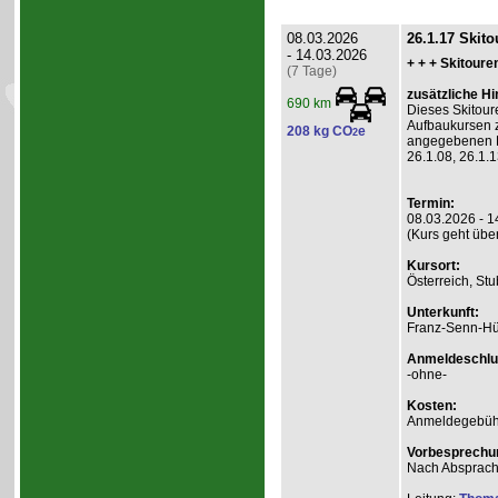
08.03.2026
26.1.17 Skito
- 14.03.2026
+ + + Skitoure
(7 Tage)
zusätzliche Hi
690 km
Dieses Skitour
Aufbaukursen z
208 kg CO
e
2
angegebenen Ko
26.1.08, 26.1.
Termin:
08.03.2026 - 1
(Kurs geht übe
Kursort:
Österreich, Stu
Unterkunft:
Franz-Senn-Hü
Anmeldeschlu
-ohne-
Kosten:
Anmeldegebühr
Vorbesprechu
Nach Absprac