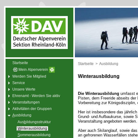
Startseite
Startseite
>
Ausbildung
Mein Alpenverein
Winterausbildung
Werden Sie Mitglied
Service
Unsere Werte
Die Winterausbildung
umfasst ei
Ehrenamt - Werden Sie aktiv
Pisten, dem Freeride abseits der 
Veranstaltungen
Vorbereitung zur Königsdisziplin
Aktivitäten der Gruppen
Hier ist insbesondere das jährlich
A
usbildung
Grund- und Aufbaukurse, sowie Sk
Veranstaltung angeboten werden.
Aus
b
ildungsstruktur
W
interausbildung
Aber auch Skilanglauf, sowie das
S
ommerausbildung
an gefrorenen Wasserfällen stehen