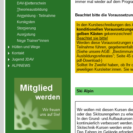
immer mal wieder auf dem Progr
DAV-
K
letterschein
T
heorieausbildung
Beachtet bitte die Voraussetzu
An
m
eldung - Teilnahme
Kursk
o
sten
In den Kursbeschreibungen des 
Stor
n
ierung
konditionellen Voraussetzung
gelben Kästen
gekennzeichnet!
Ausr
ü
stung
Beachtet sie bitte!
Ne
u
e Trainer*innen
Werden diese Voraussetzungen ni
Teilnahme führen, gegebenenfall
Hütten und Wege
(Siehe unsere AGB: „Bestimmun
Kontakt
Ausbildungsreferates“; Seite 45
Jugend JDAV
pdf-Download-)
Solltet Ihr Zweifel haben, ob Ihr
ALPINEWS
jeweiligen Kursleiter:innen. Sie
Ski Alpin
Wir wollen mit diesen Kursen di
oder das Skitourengehen zu erle
In den Grund- und Aufbaukursen 
kontinuierlich verbessert werde
Skitechnik-Kursen werden erste S
Das Fahren im Gelände erforder