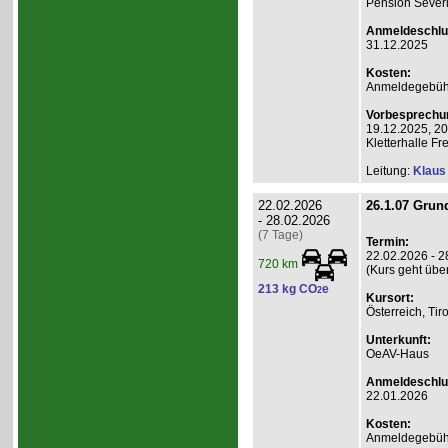
Pension Sever
Anmeldeschlu
31.12.2025
Kosten:
Anmeldegebühr
Vorbesprechu
19.12.2025, 20
Kletterhalle 
Leitung:
Klaus 
22.02.2026
26.1.07 Grun
- 28.02.2026
(7 Tage)
Termin:
22.02.2026 - 2
720 km
(Kurs geht übe
213 kg CO
e
2
Kursort:
Österreich, Ti
Unterkunft:
OeAV-Haus
Anmeldeschlu
22.01.2026
Kosten:
Anmeldegebühr 