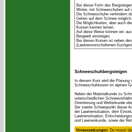
Bei dieser Form des Bergsteigen
Winter, mit Schneeschuhen auf 
Die Schneeschuhe verhindern da
Gehen auf dem Schnee möglich
Die Möglichkeiten, aber auch d
Kursen kennen lernen.
Auf diese Weise können wir, auch
Bergwelt einsteigen.
Bei diesen Kursen ist neben de
(Lawinenverschüttenen-Suchgerät
Schneeschuhbergsteigen
In diesem Kurs wird die Planung u
Schneeschuhtouren im alpinen Gel
Neben der Materialkunde zu Sch
unterschiedlichen Schneeverhältn
Orientierung und Wetterkunde eb
Der zweite Schwerpunkt dieser Aus
der Lawinensituation, dem Einsetz
Lawinensituation, Entscheidungs
und Lawinenkunde, sowie der Ret
Voraussetzungen
: Du musst übe