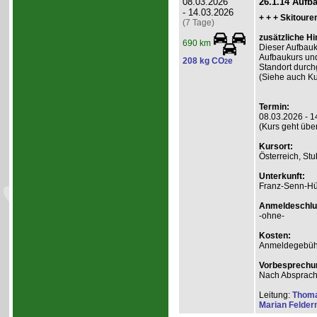
08.03.2026
26.1.14 Aufb
- 14.03.2026
+ + + Skitoure
(7 Tage)
zusätzliche Hi
690 km
Dieser Aufbauk
Aufbaukurs und
208 kg CO
e
2
Standort durch
(Siehe auch Kur
Termin:
08.03.2026 - 1
(Kurs geht übe
Kursort:
Österreich, Stu
Unterkunft:
Franz-Senn-Hü
Anmeldeschlu
-ohne-
Kosten:
Anmeldegebühr
Vorbesprechu
Nach Absprac
Leitung:
Thom
Marian Felde