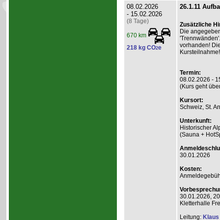
08.02.2026
26.1.11 Aufb
- 15.02.2026
(8 Tage)
Zusätzliche H
Die angegebene
670 km
'Trennwänden'.
vorhanden! Die
218 kg CO
e
2
Kursteilnahme!
Termin:
08.02.2026 - 1
(Kurs geht übe
Kursort:
Schweiz, St. A
Unterkunft:
Historischer Al
(Sauna + HotS
Anmeldeschlu
30.01.2026
Kosten:
Anmeldegebühr
Vorbesprechu
30.01.2026, 20
Kletterhalle 
Leitung:
Klaus 