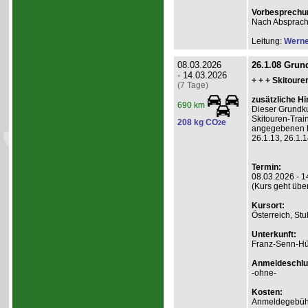
Vorbesprechu
Nach Absprac
Leitung:
Werne
08.03.2026
26.1.08 Grun
- 14.03.2026
+ + + Skitoure
(7 Tage)
zusätzliche Hi
690 km
Dieser Grundk
Skitouren-Train
208 kg CO
e
2
angegebenen Ko
26.1.13, 26.1.
Termin:
08.03.2026 - 1
(Kurs geht übe
Kursort:
Österreich, Stu
Unterkunft:
Franz-Senn-Hü
Anmeldeschlu
-ohne-
Kosten:
Anmeldegebühr