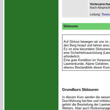
Vorbesprechu
Nach Absprac
Leitung:
Thom
Skitouren
Auf Skitour bewegen wir uns im a
den Berg hinauf und fahren ansc
Es ist eine besondere Skitouren
eine Sicherheitsausrüstung (La
erforderlich.
Eine gute Kondition ist Vorausse
Lawinenkunde, Alpine Gefahren,
ebenso Bestandteile dieser Kurs
Grundkurs Skitouren
In diesem Kurs werden die wesent
Durchführung leichter und mittels
gehört die Beurteilung der Lawin
Wetters. Aber auch Risikomanag