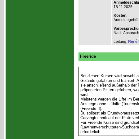
Anmeldeschlu
18.11.2025
Kosten:
Anmeldegebühr 
Vorbesprechu
Nach Absprach
Leitung:
René 
Freeride
Bei diesen Kursen wird sowohl auf
Gelände gefahren und trainiert. 
sie anschließend außerhalb der P
präparierten Pisten gefahren, wo
wird.
Meistens werden die Lifte im Ber
Anstiege ohne Lifthilfe (Tourensk
(Freeride II).
Du solltest als Grundvoraussetzu
Carvingtechnik auf der Piste ver
Für Freeride Kurse sind grundsät
(Lawinenverschütteten-Suchgerä
erforderlich.