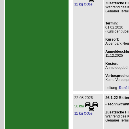
Zusätzliche Hi
11 kg CO
e
2
Während des Ku
Genauer Termin
Termin:
01.02.2026
(Kurs geht über
Kursort:
Alpenpark Neus
Anmeldeschlu
11.12.2025
Kosten:
Anmeldegebühr A
Vorbesprechu
Keine Vorbesp
Leitung:
René 
22.03.2026
26.1.22 Skite
- Techniktrain
50 km
Zusätzliche Hi
11 kg CO
e
2
Während des Ku
Genauer Termin