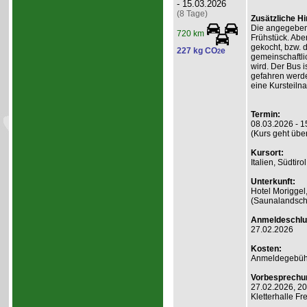
- 15.03.2026
(8 Tage)
Zusätzliche H
Die angegebene
720 km
Frühstück. Abe
gekocht, bzw. d
227 kg CO
e
2
gemeinschaftli
wird. Der Bus 
gefahren werde
eine Kursteiln
Termin:
08.03.2026 - 1
(Kurs geht übe
Kursort:
Italien, Südti
Unterkunft:
Hotel Moriggel
(Saunalandscha
Anmeldeschlu
27.02.2026
Kosten:
Anmeldegebühr
Vorbesprechu
27.02.2026, 20
Kletterhalle 