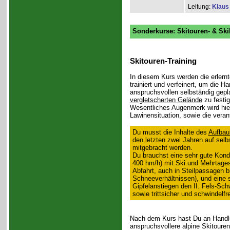
Leitung:
Klaus 
Sonderkurse: Skitouren- & Ski
Skitouren-Training
In diesem Kurs werden die erlern
trainiert und verfeinert, um die H
anspruchsvollen selbständig gepl
vergletscherten Gelände
zu festig
Wesentliches Augenmerk wird hier
Lawinensituation, sowie die veran
Du musst die Inhalte des
Aufbau
den letzten zwei Jahren auf selb
mitgebracht werden.
Du brauchst eine sehr gute Kondit
400 hm/h) mit Ski und Mehrtages
Abfahrt, auch in Steilpassagen b
Schneeverhältnissen), und eine s
Gipfelanstiegen den II. Fels-Sch
sowie trittsicher und schwindelfre
Nach dem Kurs hast Du an Handlu
anspruchsvollere alpine Skitoure