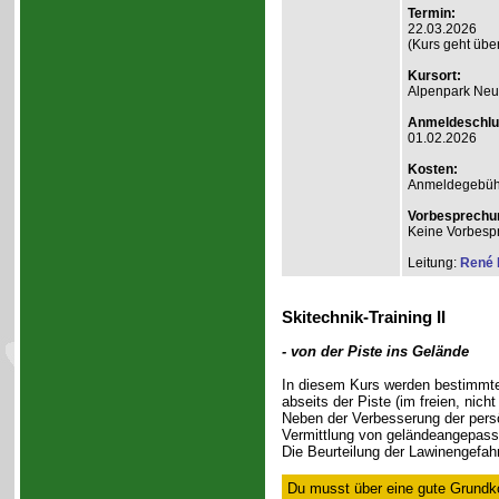
Termin:
22.03.2026
(Kurs geht über
Kursort:
Alpenpark Neus
Anmeldeschlu
01.02.2026
Kosten:
Anmeldegebühr A
Vorbesprechu
Keine Vorbesp
Leitung:
René 
Skitechnik-Training II
- von der Piste ins Gelände
In diesem Kurs werden bestimmte
abseits der Piste (im freien, nich
Neben der Verbesserung der persön
Vermittlung von geländeangepasst
Die Beurteilung der Lawinengefahr
Du musst über eine gute Grundko