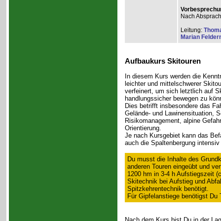
Vorbesprechu
Nach Absprac
Leitung:
Thom
Marian Felde
Aufbaukurs Skitouren
In diesem Kurs werden die Kennt
leichter und mittelschwerer Skitou
verfeinert, um sich letztlich auf 
handlungssicher bewegen zu kön
Dies betrifft insbesondere das Fa
Gelände- und Lawinensituation, 
Risikomanagement, alpine Gefahr
Orientierung.
Je nach Kursgebiet kann das Befa
auch die Spaltenbergung intensiv 
Du musst die Inhalte des Grundk
anderen Touren eingeübt und vert
1200 hm in 3-4 h Aufstiegszeit (
Skitechnik bei Aufstieg und Abfa
Spitzkehrentechnik benötigt.
Für Gipfelanstiege benötigst Du T
Nach dem Kurs bist Du in der Lag