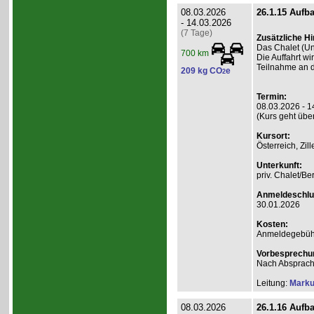
08.03.2026
26.1.15 Aufb
- 14.03.2026
(7 Tage)
Zusätzliche H
Das Chalet (Unt
700 km
Die Auffahrt wi
Teilnahme an d
209 kg CO
e
2
Termin:
08.03.2026 - 1
(Kurs geht übe
Kursort:
Österreich, Zill
Unterkunft:
priv. Chalet/Be
Anmeldeschlu
30.01.2026
Kosten:
Anmeldegebühr 
Vorbesprechu
Nach Absprach
Leitung:
Marku
08.03.2026
26.1.16 Aufb