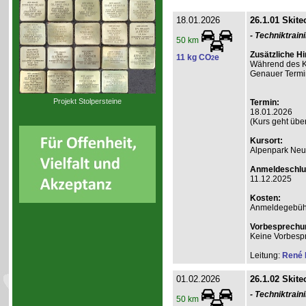
18.01.2026
26.1.01 Skite
- Techniktrain
50 km
Zusätzliche Hi
11 kg CO
e
2
Während des Ku
Genauer Termin
Projekt Stolpersteine
Termin:
18.01.2026
(Kurs geht über
Kursort:
Alpenpark Neus
Anmeldeschlu
11.12.2025
Kosten:
Anmeldegebühr A
Vorbesprechu
Keine Vorbesp
Leitung:
René 
01.02.2026
26.1.02 Skite
- Techniktrain
50 km