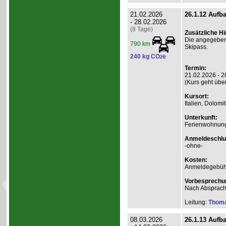
21.02.2026
26.1.12 Aufb
- 28.02.2026
(8 Tage)
Zusätzliche H
Die angegebene
790 km
Skipass.
240 kg CO
e
2
Termin:
21.02.2026 - 2
(Kurs geht übe
Kursort:
Italien, Dolomi
Unterkunft:
Ferienwohnung
Anmeldeschlu
-ohne-
Kosten:
Anmeldegebühr
Vorbesprechu
Nach Absprac
Leitung:
Thom
08.03.2026
26.1.13 Aufb