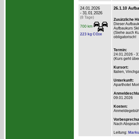
24.01.2026
26.1.10 Aufb
- 31.01.2026
(8 Tage)
Zusätzliche H
Dieser Aufbauk
700 km
Aufbaukurs Ski
(Siehe auch Ku
223 kg CO
e
2
obligatorisch!
Termin:
24.01.2026 - 3
(Kurs geht übe
Kursort:
Italien, Vinchg
Unterkunft:
Aparthotel Mor
Anmeldeschlu
09.01.2026
Kosten:
Anmeldegebühr 
Vorbesprechu
Nach Absprach
Leitung:
Marku