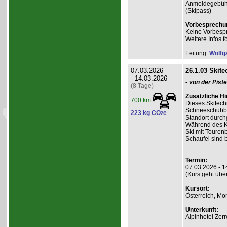
Anmeldegebühr 
(Skipass)
Vorbesprechu
Keine Vorbesp
Weitere Infos f
Leitung:
Wolfg
07.03.2026
26.1.03 Skite
- 14.03.2026
- von der Pist
(8 Tage)
Zusätzliche H
700 km
Dieses Skitech
Schneeschuhber
223 kg CO
e
2
Standort durch
Während des Ku
Ski mit Touren
Schaufel sind 
Termin:
07.03.2026 - 1
(Kurs geht übe
Kursort:
Österreich, Mo
Unterkunft:
Alpinhotel Zerr