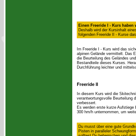
Einen Freeride I - Kurs haben 
Deshalb wird der Kursinhalt eines
folgenden Freeride II - Kurse da
Im Freeride I - Kurs wird das sic
alpinen Gelände vermittelt. Das 
die Beurteilung des Geländes und
Bestandteile dieses Kurses. Hera
Durchführung leichter und mittels
Freeride II
In diesem Kurs wird die Skitech
verantwortungsvolle Beurteilung d
verbessert.
Es werden erste kurze Aufstiege b
300 hm/h unternommen, um weiter
Du musst über eine gute Grundko
Pisten in paralleler Schwungform
solltest Du beherrschen und di