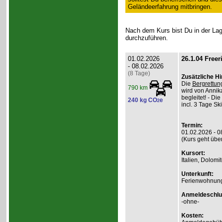
Geländeerfahrung mitbringen.
Nach dem Kurs bist Du in der Lage
durchzuführen.
01.02.2026
26.1.04 Freeri
- 08.02.2026
(8 Tage)
Zusätzliche H
Die
Bergrettun
790 km
wird von Annika
begleitet! - D
240 kg CO
e
2
incl. 3 Tage Sk
Termin:
01.02.2026 - 0
(Kurs geht übe
Kursort:
Italien, Dolomi
Unterkunft:
Ferienwohnung
Anmeldeschlu
-ohne-
Kosten: