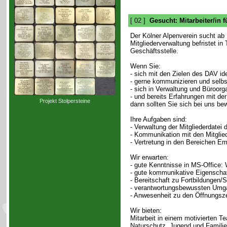
[ 02 ]
Gesucht: Mitarbeiter/in f
Der Kölner Alpenverein sucht ab 15
Mitgliederverwaltung befristet in
Geschäftsstelle.
Wenn Sie:
- sich mit den Zielen des DAV ide
- gerne kommunizieren und selbs
- sich in Verwaltung und Büroor
- und bereits Erfahrungen mit der
Projekt Stolpersteine
dann sollten Sie sich bei uns be
Ihre Aufgaben sind:
- Verwaltung der Mitgliederdatei
- Kommunikation mit den Mitglied
- Vertretung in den Bereichen E
Wir erwarten:
- gute Kenntnisse in MS-Office: 
- gute kommunikative Eigenschaft
- Bereitschaft zu Fortbildungen/
- verantwortungsbewussten Umg
- Anwesenheit zu den Öffnungszei
Wir bieten:
Mitarbeit in einem motivierten Te
Naturschutz, Jugend und Familie 