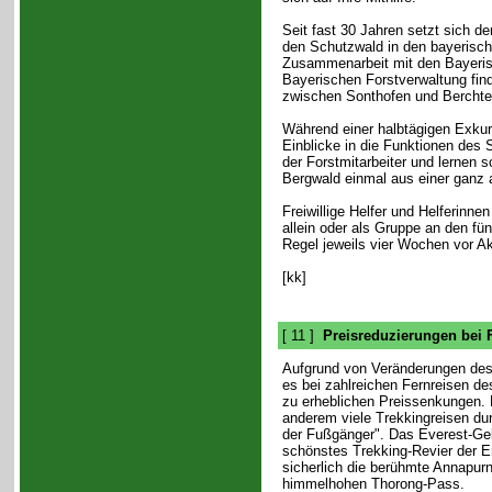
Seit fast 30 Jahren setzt sich de
den Schutzwald in den bayerische
Zusammenarbeit mit den Bayeris
Bayerischen Forstverwaltung fin
zwischen Sonthofen und Berchte
Während einer halbtägigen Exkurs
Einblicke in die Funktionen des 
der Forstmitarbeiter und lernen 
Bergwald einmal aus einer ganz 
Freiwillige Helfer und Helferinne
allein oder als Gruppe an den fü
Regel jeweils vier Wochen vor Ak
[kk]
[ 11 ]
Preisreduzierungen bei
Aufgrund von Veränderungen des
es bei zahlreichen Fernreisen d
zu erheblichen Preissenkungen. R
anderem viele Trekkingreisen du
der Fußgänger". Das Everest-Gebi
schönstes Trekking-Revier der Er
sicherlich die berühmte Annapur
himmelhohen Thorong-Pass.