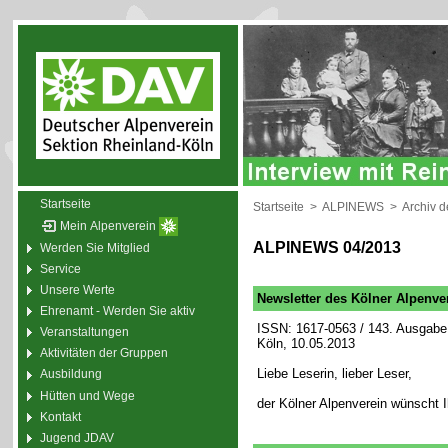
Startseite
Startseite
>
ALPINEWS
>
Archiv 
Mein Alpenverein
ALPINEWS 04/2013
Werden Sie Mitglied
Service
Unsere Werte
Newsletter des Kölner Alpenve
Ehrenamt - Werden Sie aktiv
ISSN: 1617-0563 / 143. Ausgabe 
Veranstaltungen
Köln, 10.05.2013
Aktivitäten der Gruppen
Liebe Leserin, lieber Leser,
Ausbildung
Hütten und Wege
der Kölner Alpenverein wünscht 
Kontakt
Jugend JDAV