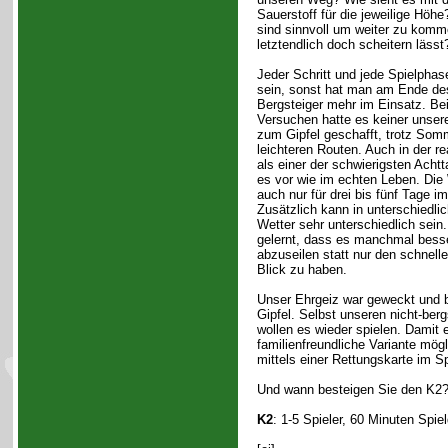
Sauerstoff für die jeweilige Höh
sind sinnvoll um weiter zu komm
letztendlich doch scheitern lässt
Jeder Schritt und jede Spielphas
sein, sonst hat man am Ende de
Bergsteiger mehr im Einsatz. Be
Versuchen hatte es keiner unsere
zum Gipfel geschafft, trotz Som
leichteren Routen. Auch in der re
als einer der schwierigsten Ach
es vor wie im echten Leben. Die 
auch nur für drei bis fünf Tage i
Zusätzlich kann in unterschiedl
Wetter sehr unterschiedlich sein
gelernt, dass es manchmal besser
abzuseilen statt nur den schnell
Blick zu haben.
Unser Ehrgeiz war geweckt und b
Gipfel. Selbst unseren nicht-be
wollen es wieder spielen. Damit e
familienfreundliche Variante mögl
mittels einer Rettungskarte im Sp
Und wann besteigen Sie den K2
K2
: 1-5 Spieler, 60 Minuten Spie