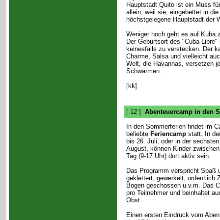
Hauptstadt Quito ist ein Muss fü
allein, weil sie, eingebettet in d
höchstgelegene Hauptstadt der We
Weniger hoch geht es auf Kuba z
Der Geburtsort des "Cuba Libre" 
keinesfalls zu verstecken. Der kar
Charme, Salsa und vielleicht auc
Welt, die Havannas, versetzen j
Schwärmen.
[kk]
[ 12 ]
Abenteuercamp in den 
In den Sommerferien findet im C
beliebte
Feriencamp
statt. In d
bis 26. Juli, oder in der sechste
August, können Kinder zwischen
Tag (9-17 Uhr) dort aktiv sein.
Das Programm verspricht Spaß 
geklettert, gewerkelt, ordentlich 
Bogen geschossen u.v.m. Das C
pro Teilnehmer und beinhaltet a
Obst.
Einen ersten Eindruck vom Aben