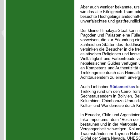
Aber auch weniger bekannte, urs
wie das alte Königreich Tsum o
besuchte Hochgebirgslandschafte
unverfälschtes und gastfreundli
Der kleine Himalaya-Staat kann 
Pagoden und Palästen eine Fülle
vorweisen, die zur Erkundung ei
zahlreichen Stätten des Buddhi
versinken die Besucher in die fr
asiatischen Religionen und lasse
Vielfältigkeit und Farbenfreude 
nepalesischen Guides verfügen 
an Kompetenz und Authentizität
Trekkingreise durch das Heimatl
Achttausendern zu einem unverge
Auch Liebhaber
Südamerikas
ko
Trekking rund um den Cerro Torre
Sechstausendern in Bolivien, Ber
Kolumbien, Chimborazo-Umrundun
Kultur- und Wanderreise durch Ku
In Ecuador, Chile und Argentinie
Inka-Imperiums, dem "Reich der 
bestaunen und in der Metropole L
Vergangenheit schwelgen. Kolumb
Traumstränden im Tayrona-Natio
Gipfel der Sierra Nevada. UNES