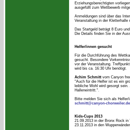
Erziehungsberechtigten vorlieg
ausgefüllt zum Wettbewerb mitg
Anmeldungen sind über das Inter
Veranstaltung in der Kletterhalle
Das Startgeld beträgt 8 Euro und
Die Details finden Sie in der Au
Helfer/innen gesucht
Für die Durchführung des Wettka
gesucht. Besondere Vorkenntnisse
vor der Veranstaltung. Treffpunk
wird bis ca. 16:30 Uhr benötigt.
Achim Schmitt
vom Canyon freu
"Auch für die Helfer ist es ein 
leibliche Wohl wird gesorgt sein. 
Halleneintritt.".
Bitte melden Sie sich als Helfer/
schmitt@canyon-chorweiler.de
Kids-Cups 2013
21.09.2013 in der Bronx Rock in
23.11.2013 in den Wupperwänden