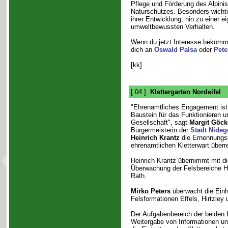
Pflege und Förderung des Alpini
Naturschutzes. Besonders wichti
ihrer Entwicklung, hin zu einer 
umweltbewussten Verhalten.
Wenn du jetzt Interesse bekomme
dich an
Oswald Palsa
oder
Pete
[kk]
[ 04 ]
Klettergarten Nordeifel
"Ehrenamtliches Engagement ist 
Baustein für das Funktionieren 
Gesellschaft", sagt
Margit Göc
Bürgermeisterin der
Stadt Nide
Heinrich Krantz
die Ernennungs
ehrenamtlichen Kletterwart überr
Heinrich Krantz übernimmt mit d
Überwachung der Felsbereiche Hi
Rath.
Mirko Peters
überwacht die Einh
Felsformationen Effels, Hirtzley
Der Aufgabenbereich der beiden K
Weitergabe von Informationen un