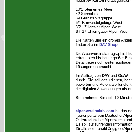
neuer
AV-Karten
herausgebracht 
10/1 Steinernes Meer
42 Sonnblick
39 Granatspitzgruppe
5/1 Karwendelgebirge-West
35/1 Zillertaler Alpen West
BY 17 Chiemgauer Alpen West
Die Karten und ein großes Angebot
finden Sie im
DAV-Shop
.
Die Alpenvereinskartographie blic
erfreut sich bis heute großer Bel
Detailtreue noch weiter ausbau
Lösungen untersucht.
Im Auftrag von
DAV
und
OeAV
fü
durch. Sie soll dazu dienen, bes
bewerten und Potentiale für die 
die digitalen Anwendungen als au
Bitte nehmen Sie sich 10 Minuten
alpenvereinaktiv.com
ist das g
Tourenportal von Deutscher Alpe
Österreichischer Alpenverein und
Es soll zur führenden Informatio
für alle sein, unabhängig ob Alpe