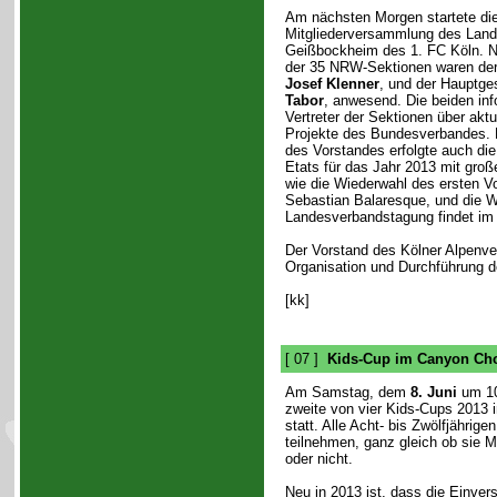
Am nächsten Morgen startete di
Mitgliederversammlung des Lan
Geißbockheim des 1. FC Köln. N
der 35 NRW-Sektionen waren der
Josef Klenner
, und der Hauptge
Tabor
, anwesend. Die beiden inf
Vertreter der Sektionen über aktu
Projekte des Bundesverbandes. 
des Vorstandes erfolgte auch d
Etats für das Jahr 2013 mit groß
wie die Wiederwahl des ersten V
Sebastian Balaresque, und die W
Landesverbandstagung findet im H
Der Vorstand des Kölner Alpenve
Organisation und Durchführung d
[kk]
[ 07 ]
Kids-Cup im Canyon Cho
Am Samstag, dem
8. Juni
um 10 
zweite von vier Kids-Cups 2013 
statt. Alle Acht- bis Zwölfjähri
teilnehmen, ganz gleich ob sie M
oder nicht.
Neu in 2013 ist, dass die Einver