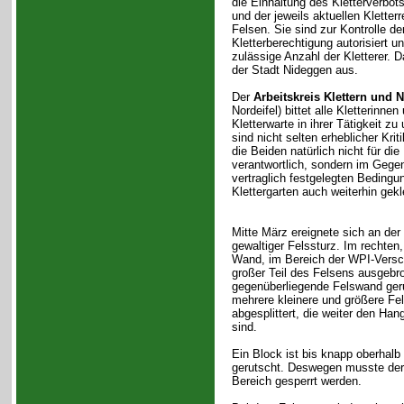
die Einhaltung des Kletterverbot
und der jeweils aktuellen Kletter
Felsen. Sie sind zur Kontrolle d
Kletterberechtigung autorisiert 
zulässige Anzahl der Kletterer. 
der Stadt Nideggen aus.
Der
Arbeitskreis Klettern und 
Nordeifel) bittet alle Kletterinnen
Kletterwarte in ihrer Tätigkeit zu
sind nicht selten erheblicher Krit
die Beiden natürlich nicht für die
verantwortlich, sondern im Gegent
vertraglich festgelegten Beding
Klettergarten auch weiterhin gekl
Mitte März ereignete sich an der
gewaltiger Felssturz. Im rechten,
Wand, im Bereich der WPI-Versch
großer Teil des Felsens ausgebr
gegenüberliegende Felswand ger
mehrere kleinere und größere Fe
abgesplittert, die weiter den Han
sind.
Ein Block ist bis knapp oberhal
gerutscht. Deswegen musste de
Bereich gesperrt werden.