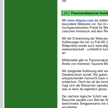
[ej]
[ 14 ]
Panoramakameras kombi
Mit
www.allgaeu-cam.de
stellen
besondere Webseite vor. Sie ist 
hochspezialisiertes Portal für W
zwischen Innsbruck und dem Rhei
Mit der Entwicklung der Webcam
Auflösungen bis hin zu Full-HD (
Bildpunkte) wurde auch www.all
weiterentwickelt - schließlich 
an.
Mittlerweile gibt es Panoramaka
Breite von mehreren Tausend Bil
Mit steigender Auflösung wird au
Detailreichtum erzielt. Bei gute
entsprechender Fernsicht kann 
entdecken. Doch bei all der tec
fragt sich der Betrachter irgend
was er denn da eigentlich genau 
Der nächste logische Schritt wa
Besucher parallel zum Bild der 
berechnetes Bergpanorama mit 
anzubieten.