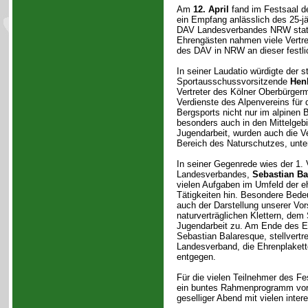
Am
12. April
fand im Festsaal d
ein Empfang anlässlich des 25-j
DAV Landesverbandes NRW statt
Ehrengästen nahmen viele Vertre
des DAV in NRW an dieser festlic
In seiner Laudatio würdigte der st
Sportausschussvorsitzende
Hen
Vertreter des Kölner Oberbürgerm
Verdienste des Alpenvereins für 
Bergsports nicht nur im alpinen 
besonders auch in den Mittelge
Jugendarbeit, wurden auch die V
Bereich des Naturschutzes, unter
In seiner Gegenrede wies der 1. 
Landesverbandes,
Sebastian Ba
vielen Aufgaben im Umfeld der e
Tätigkeiten hin. Besondere Bede
auch der Darstellung unserer Vo
naturverträglichen Klettern, dem
Jugendarbeit zu. Am Ende des 
Sebastian Balaresque, stellvertre
Landesverband, die Ehrenplakett
entgegen.
Für die vielen Teilnehmer des Fe
ein buntes Rahmenprogramm vorb
geselliger Abend mit vielen int