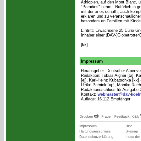
Äthiopien, auf den Mont Blanc, ü
"Paradies" nimmt. Natürlich in ge
mit der er es schafft, auch komp
erklären und zu veranschaulichen.
besonders an Familien mit Kinder
Eintritt: Erwachsene 25 Euro/Kin
Inhaber einer (DAV-)Globetrotte
[kk]
Impressum
Herausgeber: Deutscher Alpenvere
Redaktion: Tobias Aigner [ta], K
[ej], Karl-Heinz Kubatschka [kk] 
Ulrike Perniok [up], Monika Rech 
Redaktionsschluss für Ausgabe 
Kontakt:
webmaster@dav-koeln
Auflage: 16.112 Empfänger
Drucken
Fragen, Feedback, Kritik
Impressum
Hilfe
Haftungsausschluss
Sitemap
Datenschutzerklärung
Index der