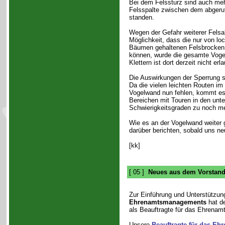
Bei dem Felssturz sind auch mehr
Felsspalte zwischen dem abgeru
standen.
Wegen der Gefahr weiterer Felsa
Möglichkeit, dass die nur von lo
Bäumen gehaltenen Felsbrocken 
können, wurde die gesamte Voge
Klettern ist dort derzeit nicht erla
Die Auswirkungen der Sperrung si
Da die vielen leichten Routen im 
Vogelwand nun fehlen, kommt es
Bereichen mit Touren in den unte
Schwierigkeitsgraden zu noch m
Wie es an der Vogelwand weiter ge
darüber berichten, sobald uns ne
[kk]
[ 05 ]
Neues aus dem Vorstan
Zur Einführung und Unterstützun
Ehrenamtsmanagements
hat d
als Beauftragte für das Ehrenamt
Unsere
Beauftragte für das Eh