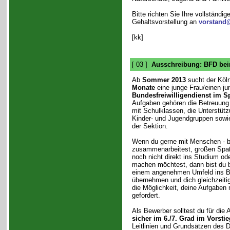
Bitte richten Sie Ihre vollständi
Gehaltsvorstellung an
vorstand
[kk]
[ 03 ]
Ausschreibung: BFD bei
Ab
Sommer 2013
sucht der Köln
Monate
eine junge Frau/einen ju
Bundesfreiwilligendienst im S
Aufgaben gehören die Betreuung
mit Schulklassen, die Unterstüt
Kinder- und Jugendgruppen sowi
der Sektion.
Wenn du gerne mit Menschen - b
zusammenarbeitest, großen Spaß
noch nicht direkt ins Studium od
machen möchtest, dann bist du bei
einem angenehmen Umfeld ins Be
übernehmen und dich gleichzeitig
die Möglichkeit, deine Aufgaben m
gefordert.
Als Bewerber solltest du für die 
sicher im 6./7. Grad im Vorstie
Leitlinien und Grundsätzen des 