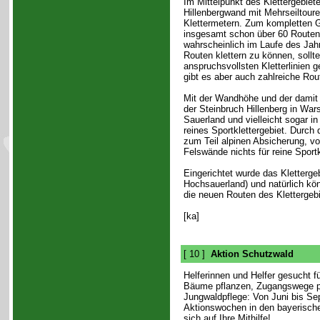
Im Mittelpunkt des Klettergebiete
Hillenbergwand mit Mehrseiltoure
Klettermetern. Zum kompletten G
insgesamt schon über 60 Routen fe
wahrscheinlich im Laufe des Jah
Routen klettern zu können, sollt
anspruchsvollsten Kletterlinien 
gibt es aber auch zahlreiche Ro
Mit der Wandhöhe und der damit 
der Steinbruch Hillenberg in War
Sauerland und vielleicht sogar in
reines Sportklettergebiet. Durch
zum Teil alpinen Absicherung, vo
Felswände nichts für reine Sportk
Eingerichtet wurde das Kletterg
Hochsauerland) und natürlich kö
die neuen Routen des Klettergebi
[ka]
[ 10 ]
Aktion Schutzwald
Helferinnen und Helfer gesucht f
Bäume pflanzen, Zugangswege pf
Jungwaldpflege: Von Juni bis Se
Aktionswochen in den bayerische
sich auf Ihre Mithilfe!