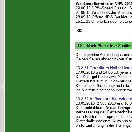
Wettkampftermine in NRW 201
29.06.13 NRW-Speed Classic LM i
01.09.13 Westdeutsche Meistersc
28.09.13 Offene NRW-Boulder-LM
16.11.13 Offene Landesmeisters
[kk]
[ 08 ]
Noch Plätze frei: Zusätz
Die folgenden Ausbildungskurse
Gelben Seiten abgedruckten Kur
13.2.31 Grundkurs Hallenklette
17.06.2013 und 24.06.13, jeweils
Der Kurs geht über zwei Abende. 
Klettern bis zum IV. Schwierigkeit
Kletter- und Sicherungstechniken fü
ins Klettern hineinschnuppern wo
13.2.32 Aufbaukurs Hallenklett
13.05.2013, 27.05.2013 und 10.0
Der Technikkurs für das Toprope-K
Verbesserung der Klettertechnike
beim Klettern im Toprope. Er ist 
Kletterhalle geeignet. Kursinhal
erste Einführung in die Trainingsl