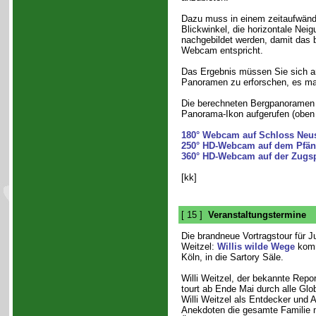
Dazu muss in einem zeitaufwänd
Blickwinkel, die horizontale Nei
nachgebildet werden, damit das
Webcam entspricht.
Das Ergebnis müssen Sie sich ans
Panoramen zu erforschen, es ma
Die berechneten Bergpanoramen
Panorama-Ikon aufgerufen (oben r
180° Webcam auf Schloss Neu
250° HD-Webcam auf dem Pfän
360° HD-Webcam auf der Zugsp
[kk]
[ 15 ]
Veranstaltungstermine
Die brandneue Vortragstour für Ju
Weitzel:
Willis wilde Wege
kom
Köln, in die Sartory Säle.
Willi Weitzel, der bekannte Repo
tourt ab Ende Mai durch alle Glo
Willi Weitzel als Entdecker und A
Anekdoten die gesamte Familie m