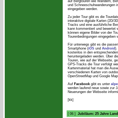
auf Bergtouren wie Wandern, Ber
und Schneeschuhwanderungen in 
eingegeben werden.
Zu jeder Tour gibt es die Tourdat
interaktive digitale Karten (2D/3
Tracks und eine ausführliche Be
kann kommentiert und bewertet 
können eigene Bilder von der To
Tourenbedingungen eingegeben 
Für unterwegs gibt es die passe
Smartphone (
iOS
und
Android
)
kostenlos in den entsprechende
heruntergeladen werden. Über di
Touren, wie auf der Webseite, g
GPS-Tracks die Tour verfolgt we
Kartenmaterial hat man die Aus
verschiedenen Karten von outdo
OpenStreetMap und Google Map
Auf
Facebook
gibt es unter
alpe
werden laufend neue sowie zur J
Neuerungen der Webseite informi
[kk]
[ 06 ]
Jubiläum: 25 Jahre Lan