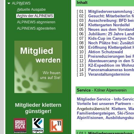
Inhalt
ALPI
N
EWS
A
ktuelle Ausgabe
[ 01 ]
Mitgliederversammlung 
Ar
c
hiv der ALPINEWS
[ 02 ]
Gesucht: Mitarbeiter/in f
[ 03 ]
Ausschreibung: BFD bei
ALPINEWS ab
o
nnieren
[ 04 ]
Klettergarten Nordeifel
ALPINEWS a
b
bestellen
[ 05 ]
Neues aus dem Vorstan
[ 06 ]
Jubiläum: 25 Jahre Lan
[ 07 ]
Kids-Cup im Canyon Cho
[ 08 ]
Noch Plätze frei: Zusätz
[ 09 ]
Eröffnung Klettergebiet 
[ 10 ]
Aktion Schutzwald
[ 11 ]
Preisreduzierungen bei
[ 12 ]
Abenteuercamp in den 
[ 13 ]
K2-Expedition im Wohn
[ 14 ]
Panoramakameras kombi
[ 15 ]
Veranstaltungstermine
Service
- Kölner Alpenverein
Mitglieder-Service
-
Info-Servi
Vorteile bei unseren Partnern
Mitglieder klettern
Angebotsübersicht:
Klettern
,
Wa
günstiger!
Familienbergsteigen
,
Ski-/Sno
AlpinVisionen
,
Ausbildungsku
[ 01 ]
Mitgliederversammlung 