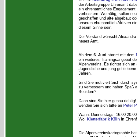
der Arbeitsgruppe Ehrenamt dabei
ein ehrenamtliches Engagement i
verbessern. Wo nötig, sollen ne
geschaffen und alte abgebaut od
unseren ehrenamtlich Aktiven ein
diesem Sinne sein.
Der Vorstand wünscht Alexandra B
neues Amt.
Ab dem
6. Juni
startet mit dem
ein weiteres Trainingsangebot de
Alpenvereins. Es richtet sich an 
Jugendliche und jung gebliebene 
Jahren.
Sind Sie motiviert Sich durch sy
zu verbessern und haben Spaß
Bouldern?
Dann sind Sie hier genau richtig!
wenden Sie sich bitte an
Peter P
Wann: Donnerstags, 16:00-20:00
Wo:
Kletterfabrik Köln
in Ehrenf
Die Alpenvereinskartographie ha