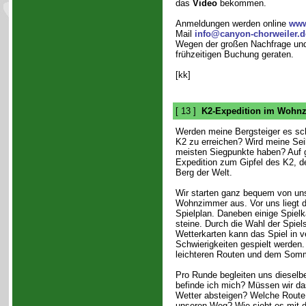
das
Video
bekommen.
Anmeldungen werden online
www
Mail
info@canyon-chorweiler.d
Wegen der großen Nachfrage und 
frühzeitigen Buchung geraten.
[kk]
[ 13 ]
K2-Expedition im Wohn
Werden meine Bergsteiger es sch
K2 zu erreichen? Wird meine Seil
meisten Siegpunkte haben? Auf g
Expedition zum Gipfel des K2, 
Berg der Welt.
Wir starten ganz bequem von un
Wohnzimmer aus. Vor uns liegt d
Spielplan. Daneben einige Spielka
steine. Durch die Wahl der Spiels
Wetterkarten kann das Spiel in 
Schwierigkeiten gespielt werden.
leichteren Routen und dem Somm
Pro Runde begleiten uns dieselb
befinde ich mich? Müssen wir da
Wetter absteigen? Welche Route 
unseren Weg? Wie sieht es mit 