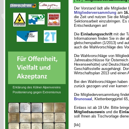
Der Vorstand lädt alle Mitglieder 
Mitgliederversammlung
am
16
die Zeit und nutzen Sie die Möglic
Sektionsarbeit einzubringen. Es 
Entscheidungen an!
Die
Einladungsschrift
mit der T
Informationen finden Sie in der 
gletscherspalten (1/2013) und au
auch die Wahlvorschläge des Vors
Die Wahlvorschläge von Mitglied
Jahresabschlüsse für Österreich
Hexenseehütte) und Deutschland s
Geschäftsstelle ausgehängt. Dor
Wirtschaftsplan 2013 und einen 
Bei den Wahlvorschlägen haben 
zurück gezogen und vier kamen v
Erklärung des Kölner Alpenvereins
Positionierung gegen Extremismus
Die Mitgliederversammlung finde
Brunosaal
, Klettenberggürtel 65
Einlass ist ab 19 Uhr. Bitte bring
Mitgliedsausweis
und die
Einla
soll Ihnen als Tischvorlage diene
[kk]