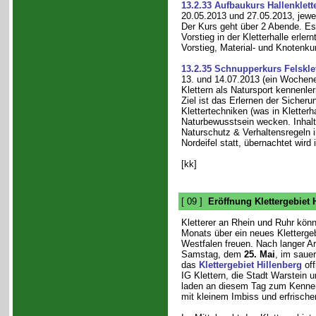
13.2.33 Aufbaukurs Hallenklett
20.05.2013 und 27.05.2013, jewe
Der Kurs geht über 2 Abende. Es
Vorstieg in der Kletterhalle erler
Vorstieg, Material- und Knotenkun
13.2.35 Schnupperkurs Felskle
13. und 14.07.2013 (ein Wochen
Klettern als Natursport kennenle
Ziel ist das Erlernen der Sicher
Klettertechniken (was in Kletterh
Naturbewusstsein wecken. Inhal
Naturschutz & Verhaltensregeln in
Nordeifel statt, übernachtet wird 
[kk]
[ 09 ]
Eröffnung Klettergebiet 
Kletterer an Rhein und Ruhr kön
Monats über ein neues Klettergeb
Westfalen freuen. Nach langer Ar
Samstag, dem
25. Mai
, im saue
das
Klettergebiet Hillenberg
off
IG Klettern, die Stadt Warstein u
laden an diesem Tag zum Kennenl
mit kleinem Imbiss und erfrisch