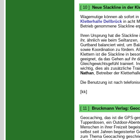
[ 10 ]
Neue Slackline in der Kle
Wagemutige können ab sofort in 
Kletterhalle Dellbrück
in acht M
Betrieb genommene Slackline er
Ihren Ursprung hat die Slackline i
ihr, ähnlich wie beim Seiltanzen
Gurtband balanciert wird, um Bal
sowie Koordination zu fördern. A
Klettern ist die Slackline in be
geeignet, da das Gehen auf ihr d
Gleichgewichtsgefühl trainiert. I
wichtig, dies als zusätzliche Trai
Nathan
, Betreiber der Kletterhall
Die Benutzung ist nach telefoni
[kk]
[ 11 ]
Bruckmann Verlag: Geoc
Geocaching, das ist die GPS-ge
Tupperdosen, ein Outdoor-Abente
Menschen in ihrer Freizeit begei
selbst seit Jahren begeisterter 
zum Thema Geocaching geschrieb