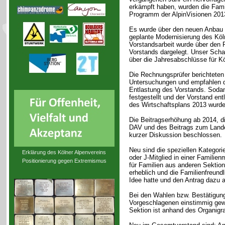
erkämpft haben, wurden die Fami
Programm der AlpinVisionen 2013
Es wurde über den neuen Anbau 
geplante Modernisierung des Köl
Vorstandsarbeit wurde über den 
Vorstands dargelegt. Unser Scha
über die Jahresabschlüsse für K
Die Rechnungsprüfer berichteten 
Untersuchungen und empfahlen 
Entlastung des Vorstands. Soda
festgestellt und der Vorstand e
des Wirtschaftsplans 2013 wurde
Die Beitragserhöhung ab 2014, d
DAV und des Beitrags zum Land
kurzer Diskussion beschlossen.
Neu sind die speziellen Kategorie
Erklärung des Kölner Alpenvereins
oder J-Mitglied in einer Familien
Positionierung gegen Extremismus
für Familien aus anderen Sektion
erheblich und die Familienfreundl
Idee hatte und den Antrag dazu a
Bei den Wahlen bzw. Bestätigun
Vorgeschlagenen einstimmig gew
Sektion ist anhand des Organigr