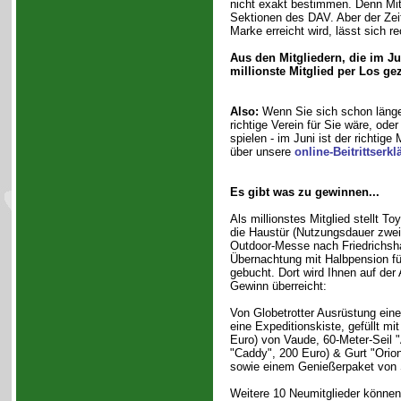
nicht exakt bestimmen. Denn Mitg
Sektionen des DAV. Aber der Zei
Marke erreicht wird, lässt sich r
Aus den Mitgliedern, die im Ju
millionste Mitglied per Los ge
Also:
Wenn Sie sich schon länger
richtige Verein für Sie wäre, o
spielen - im Juni ist der richtig
über unsere
online-Beitrittserk
Es gibt was zu gewinnen...
Als millionstes Mitglied stellt To
die Haustür (Nutzungsdauer zwe
Outdoor-Messe nach Friedrichsh
Übernachtung mit Halbpension fü
gebucht. Dort wird Ihnen auf der
Gewinn überreicht:
Von Globetrotter Ausrüstung ein
eine Expeditionskiste, gefüllt mi
Euro) von Vaude, 60-Meter-Seil "
"Caddy", 200 Euro) & Gurt "Orion
sowie einem Genießerpaket von 
Weitere 10 Neumitglieder können