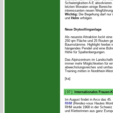
Schwierigkeiten A-E absolvieren.
letzten Monaten einige Bereiche 
interessanten neuen Wegführunge
Wichtig:
Die Begehung darf nur 
und
Helm
erfolgen.
Neue Drytoollinganlage
Als neueste Attraktion lockt eine
250 qm Fläche und 25 Routen ge
Baumstämme. Highlight hierbei ist
hängendes Pendel und eine Bühn
Höhe für Spaltenbergungen.
Das Alpinzentrum im Landschafts
immer mehr Möglichkeiten für ei
abwechslungsreiches und umfas
Training mitten in Nordrhein-West
[ka]
[ 07 ]
Internationales Frauen-Kl
Im August findet in Arco das 45.
RHM
(Rendez-vous Hautes Monta
RHM wurde 1968 in der Schweiz 
und Kletterinnen aus ganz Europa