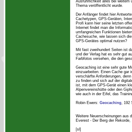
Ausführlichkeit alles bei weitem 
Thema veröffentlicht wurde.
Der Anfänger findet hier Antwort
Cachetypen, GPS-Geräten, Intern
Profi kann hier seine letzten of
Internet findet man die Informa
umfangreichen Funktionen bieten 
Cachesuche, wie lassen sich die
GPS-Gerätes optimal nutzen?
Mit fast zweihundert Seiten ist 
und der Verlag hat es sehr gut a
Farbfotos versehen, die den gesc
Geocaching ist eine sehr gute 
einzuarbeiten. Einen Cache gar i
verschärfte Anforderungen, denn
zu finden und sich auf der digita
ist, mit dem GPS-Gerät einen kle
Alpenvereinshütte oder den Gipf
wie auch in der Eifel, das Traini
Robin Ewers:
Geocaching
, 192 
Weitere Neuerscheinungen aus d
Everest - Der Berg der Rekorde, 
[sl]