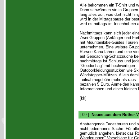
Alle bekommen ein T-Shirt und w
Dann schwärmen sie in Gruppen 
lang alles auf, was dort nicht hi
wird in der Mittagspause der bes
wird es mittags im Innenhof ein
Nachmittags kann sich jeder ein
Zwei Gruppen (Anfänger und Fort
mit Mountainbike-Guides Touren
unternehmen. Eine weitere Grup
Rursee Kanu fahren und eine vier
auf Geocaching-Schatzsuche be
nachmittags ist Schluss und jed
"Goodie-bag" mit hochwertigen
Outdoorkleidungsstücken wie Sk
Windstopper-Mützen. Allein dami
Teilnahmegebühr mehr als raus. 
bezahlen 5 Euro. Anmelden kan
Informationen und einen kleinen
[kk]
[ 09 ]
Neues aus dem Rother-V
Anstrengende Tagestouren und s
nicht jedermanns Sache. Für alle
gemütlich angehen, bietet das R
Wanderungen" Vorschläge für Ge