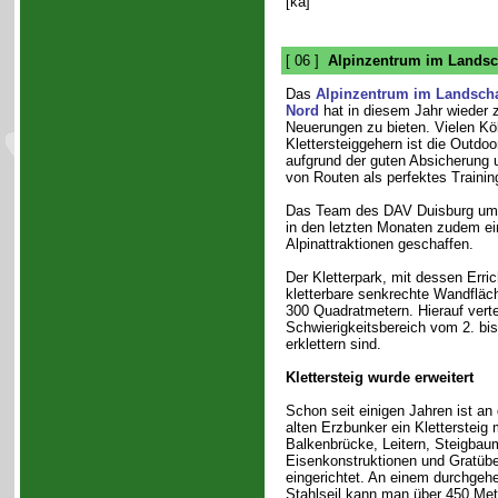
[ka]
[ 06 ]
Alpinzentrum im Landsc
Das
Alpinzentrum im Landscha
Nord
hat in diesem Jahr wieder z
Neuerungen zu bieten. Vielen Köl
Klettersteiggehern ist die Outdoo
aufgrund der guten Absicherung 
von Routen als perfektes Traini
Das Team des DAV Duisburg um 
in den letzten Monaten zudem ei
Alpinattraktionen geschaffen.
Der Kletterpark, mit dessen Erri
kletterbare senkrechte Wandfläc
300 Quadratmetern. Hierauf vertei
Schwierigkeitsbereich vom 2. bis
erklettern sind.
Klettersteig wurde erweitert
Schon seit einigen Jahren ist a
alten Erzbunker ein Klettersteig
Balkenbrücke, Leitern, Steigbau
Eisenkonstruktionen und Gratübe
eingerichtet. An einem durchge
Stahlseil kann man über 450 Mete