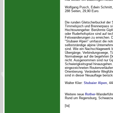
Wolfgang Pusch, Edwin Schmitt
288 Seiten, 29,90 Euro.
Die runden Gletscherbuckel der 
Timmelsjoch und Brennerpass sin
Hochtourengeher. Berühmte Gipfe
oder Ruderhofspitze sind auf tec
Felswanderungen zu erreichen. D
"Stubaier Alpen" umfasst die not
selbstständige alpine Unternehm
sind. Wie ein Nachschlagewerk be
Übergänge, Verbindungswege, Täl
Normalwege auf die begehrten Dre
nicht. Ausgenommen sind nur Gipf
Schwierigkeitsgrad hinausgehen.
eingezeichneten Routenverläufen 
Orientierung. Veränderte Wegfüh
sind in dieser Neuauflage berücks
Walter Klier:
Stubaier Alpen
, 44
Weitere neue
Rother
-Wanderführ
Rund um Regensburg, Schwarzwa
[ta]