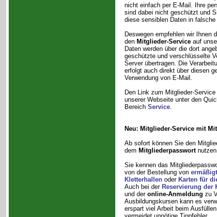
nicht einfach per E-Mail. Ihre 
sind dabei nicht geschützt und S
diese sensiblen Daten in falsche
Deswegen empfehlen wir Ihnen dri
den
Mitglieder-Service
auf unse
Daten werden über die dort ange
geschützte und verschlüsselte Ve
Server übertragen. Die Verarbeit
erfolgt auch direkt über diesen 
Verwendung von E-Mail.
Den Link zum Mitglieder-Service 
unserer Webseite unter den Quic
Bereich
Service
.
Neu: Mitglieder-Service mit Mi
Ab sofort können Sie den Mitglie
dem
Mitgliederpasswort
nutzen
Sie kennen das Mitgliederpasswor
von der Bestellung von
ermäßigt
Kletterhallen
oder
Karten für d
Auch bei der
Reservierung der K
und der
online-Anmeldung
zu V
Ausbildungskursen kann es verw
erspart viel Arbeit beim Ausfülle
vermeidet unnötige Tippfehler.