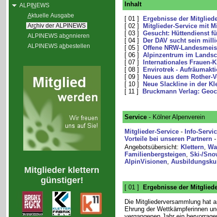
Inhalt
ALPI
N
EWS
A
ktuelle Ausgabe
[ 01 ]
Ergebnisse der Mitglie
Ar
c
hiv der ALPINEWS
[ 02 ]
Mitglieder-Service mit M
[ 03 ]
Gesucht: Hüttendienst fü
ALPINEWS ab
o
nnieren
[ 04 ]
Der DAV sucht sein milli
ALPINEWS a
b
bestellen
[ 05 ]
Offene NRW-Landesmeist
[ 06 ]
Alpinzentrum im Landsc
[ 07 ]
Internationales Frauen-Kl
[ 08 ]
Envirotrek - Aufräumakti
[ 09 ]
Neues aus dem Rother-V
[ 10 ]
Neue Slackline in der Kle
[ 11 ]
Bruckmann Verlag: Geoc
Service
- Kölner Alpenverein
Mitglieder-Service
-
Info-Servi
Vorteile bei unseren Partnern
Angebotsübersicht:
Klettern
,
Wa
Familienbergsteigen
,
Ski-/Sno
AlpinVisionen
,
Ausbildungsku
Mitglieder klettern
günstiger!
[ 01 ]
Ergebnisse der Mitglie
Die Mitgliederversammlung hat a
Ehrung der Wettkämpferinnen un
vergangenen Jahr ein hervorrag