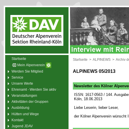
Startseite
Startseite
>
ALPINEWS
>
Archiv 
Mein Alpenverein
ALPINEWS 05/2013
Werden Sie Mitglied
Service
Unsere Werte
Newsletter des Kölner Alpenve
Ehrenamt - Werden Sie aktiv
ISSN: 1617-0563 / 144. Ausgabe 
Veranstaltungen
Köln, 18.06.2013
Aktivitäten der Gruppen
Liebe Leserin, lieber Leser,
Ausbildung
Hütten und Wege
der Kölner Alpenverein wünscht 
Kontakt
Jugend JDAV