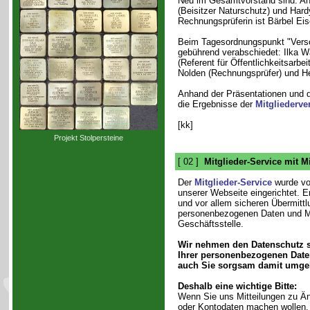
Neu im Gesamtvorstand sind: Ang
(Beisitzer Naturschutz) und Hard
Rechnungsprüferin ist Bärbel Eis
Beim Tagesordnungspunkt "Versc
gebührend verabschiedet: Ilka Wa
(Referent für Öffentlichkeitsarbe
Nolden (Rechnungsprüfer) und Hei
Anhand der Präsentationen und d
die Ergebnisse der
Mitgliederv
[kk]
Projekt Stolpersteine
[ 02 ]
Mitglieder-Service mit M
Der
Mitglieder-Service
wurde vo
unserer Webseite eingerichtet. E
und vor allem sicheren Übermittl
personenbezogenen Daten und Mi
Geschäftsstelle.
Wir nehmen den Datenschutz s
Ihrer personenbezogenen Daten
auch Sie sorgsam damit umge
Deshalb eine wichtige Bitte:
Wenn Sie uns Mitteilungen zu Än
oder Kontodaten machen wollen, 