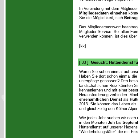
In Verbindung mit dem Mitglieder
Mitgliederdaten einsehen
könne
Sie die Möglichkeit, sich
Beitra
Das Mitgliederpasswort beantrage
Mitglieder-Service. Bei allen Fo
verwenden können, ist dies über 
[kk]
[ 03 ]
Gesucht: Hüttendienst fü
Waren Sie schon einmal auf uns
Haben Sie dort schon einmal die
untergänge genossen? Den beso
landschaftlichen Reiz könnten Si
kennenlernen und mit einer beso
Herausforderung verbinden: Mac
ehrenamtlichen Dienst
als
Hütt
2013. Sie können das Leben als 
und gleichzeitig den Kölner Alpen
Wie jedes Jahr suchen wir noch ei
in den Monaten
Juli
bis
Septem
Hüttendienst auf unserer Hexense
"Wiederholungstäter" die mit F