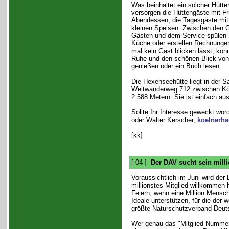
Was beinhaltet ein solcher Hütte
versorgen die Hüttengäste mit F
Abendessen, die Tagesgäste mit
kleinen Speisen. Zwischen den 
Gästen und dem Service spülen S
Küche oder erstellen Rechnunge
mal kein Gast blicken lässt, kön
Ruhe und den schönen Blick von
genießen oder ein Buch lesen.
Die Hexenseehütte liegt in der
Weitwanderweg 712 zwischen Köl
2.588 Metern. Sie ist einfach aus
Sollte Ihr Interesse geweckt word
oder Walter Kerscher,
koelnerh
[kk]
[ 04 ]
Der DAV sucht sein milli
Voraussichtlich im Juni wird der
millionstes Mitglied willkommen 
Feiern, wenn eine Million Mensche
Ideale unterstützen, für die der
größte Naturschutzverband Deuts
Wer genau das "Mitglied Nummer 