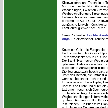
Kleinwalsertal und Tannheimer Ta
Mischung aus leichten, überwiege
Wanderungen, zwischen Oberstd
Wegbeschreibungen, Kartenaussc
Höhenprofile erleichtern dem Les
beheimatete Autor Gerald Schwab
gemütliche Einkehrmöglichkeiten
Familientauglichkeit der Touren.
Gerald Schwabe:
Leichte Wand
Allgäu
, Kleinwalsertal, Tannheim
Kaum ein Gebiet in Europa bietet
Hochalpinisten als die Westalpe
Tourenmöglichkeiten in Fels und 
Der Band "Hochtouren Westalpen" 
gelegenen Gebiete zwischen Töd
besonderen Schwerpunkt bilden d
Die Tourenauswahl beschränkt si
unter den Bergen, sie umfasst a
wenn sie besonders schön sind. E
Firnanstiege auf hohe Gipfel, B
über felsige Grate und durch ei
Extremen freuen sich über Toure
mit Routeneintrag, Kartenausschn
Wegbeschreibungen liefern wicht
großen, stimmungsvollen Bilder 
loszuziehen. Ein Buch zum Plan
mal wieder ein Dauerregen nieder