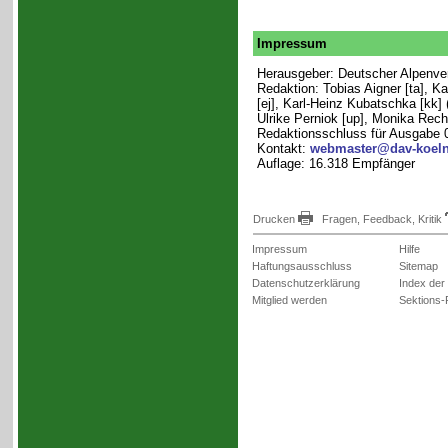
Impressum
Herausgeber: Deutscher Alpenvere
Redaktion: Tobias Aigner [ta], K
[ej], Karl-Heinz Kubatschka [kk] 
Ulrike Perniok [up], Monika Rech 
Redaktionsschluss für Ausgabe 
Kontakt:
webmaster@dav-koeln
Auflage: 16.318 Empfänger
Drucken
Fragen, Feedback, Kritik
Impressum
Hilfe
Haftungsausschluss
Sitemap
Datenschutzerklärung
Index der
Mitglied werden
Sektions-