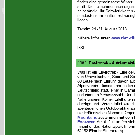
finden eine gemeinsame Winter-
statt. Die Teilnehmerinnen organi
selbständig. Ihr Schwierigkeitsni
mindestens im fünften Schwierigk
liegen.
Termin: 24.-31. August 2013
Nähere Infos unter
www.rhm-cli
[kk]
[ 08 ]
Envirotrek - Aufräumakti
Was ist ein Envirotrek? Eine ge
von Umweltschutz, Sport und S
80 Leute nach Einruhr, davon au
Alpenverein. Dieses Jahr finden d
Deutschland statt, einer in Garm
und einer im Schwarzwald. Der dri
Nähe unserer Kölner Eifelhütte in
durchgeführt. Veranstaltet wird d
abenteuerlichen Outdooraktivität
niederländischen Nonprofit-Orga
Mountains
zusammen mit dem 
Footwear
. Am 6. Juli treffen si
Innenhof des Nationalpark-Infor
52152 Einruhr-Simmerath).