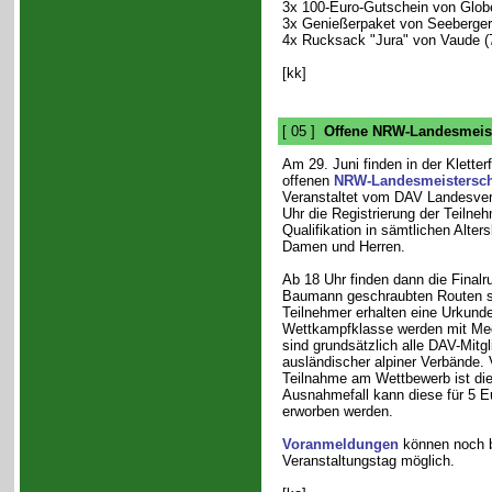
3x 100-Euro-Gutschein von Globe
3x Genießerpaket von Seeberger
4x Rucksack "Jura" von Vaude (
[kk]
[ 05 ]
Offene NRW-Landesmeist
Am 29. Juni finden in der Kletterf
offenen
NRW-Landesmeistersch
Veranstaltet vom DAV Landesve
Uhr die Registrierung der Teilne
Qualifikation in sämtlichen Alte
Damen und Herren.
Ab 18 Uhr finden dann die Final
Baumann geschraubten Routen sta
Teilnehmer erhalten eine Urkunde,
Wettkampfklasse werden mit Meda
sind grundsätzlich alle DAV-Mitgl
ausländischer alpiner Verbände. 
Teilnahme am Wettbewerb ist die 
Ausnahmefall kann diese für 5 Eu
erworben werden.
Voranmeldungen
können noch b
Veranstaltungstag möglich.