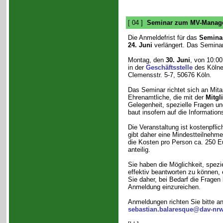
[ 04 ]
Seminar zum MV-Manag
Die Anmeldefrist für das
Semina
24. Juni
verlängert. Das Seminar 
Montag, den
30. Juni
, von 10:00
in der
Geschäftsstelle
des Kölne
Clemensstr. 5-7, 50676 Köln.
Das Seminar richtet sich an Mita
Ehrenamtliche, die mit der
Mitgl
Gelegenheit, spezielle Fragen 
baut insofern auf die Informati
Die Veranstaltung ist kostenpfli
gibt daher eine Mindestteilnehme
die Kosten pro Person ca. 250 E
anteilig.
Sie haben die Möglichkeit, spe
effektiv beantworten zu können, e
Sie daher, bei Bedarf die Frag
Anmeldung einzureichen.
Anmeldungen richten Sie bitte an
sebastian.balaresque@dav-nrw