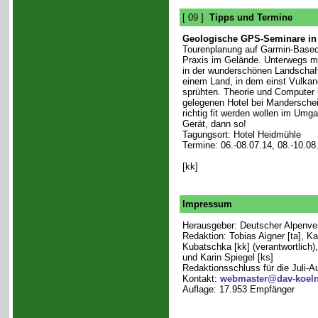
[ 09 ]
Tipps und Termine
Geologische GPS-Seminare in 
Tourenplanung auf Garmin-Base
Praxis im Gelände. Unterwegs m
in der wunderschönen Landschaft 
einem Land, in dem einst Vulka
sprühten. Theorie und Computer 
gelegenen Hotel bei Mandersche
richtig fit werden wollen im Um
Gerät, dann so!
Tagungsort: Hotel Heidmühle
Termine: 06.-08.07.14, 08.-10.08
[kk]
Impressum
Herausgeber: Deutscher Alpenvere
Redaktion: Tobias Aigner [ta], Ka
Kubatschka [kk] (verantwortlich),
und Karin Spiegel [ks]
Redaktionsschluss für die Juli-
Kontakt:
webmaster@dav-koeln
Auflage: 17.953 Empfänger