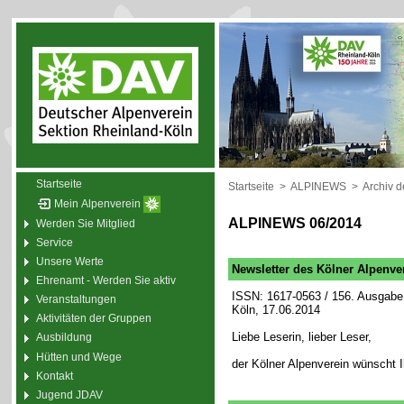
Startseite
Startseite
>
ALPINEWS
>
Archiv 
Mein Alpenverein
ALPINEWS 06/2014
Werden Sie Mitglied
Service
Unsere Werte
Newsletter des Kölner Alpenve
Ehrenamt - Werden Sie aktiv
ISSN: 1617-0563 / 156. Ausgabe 
Veranstaltungen
Köln, 17.06.2014
Aktivitäten der Gruppen
Liebe Leserin, lieber Leser,
Ausbildung
Hütten und Wege
der Kölner Alpenverein wünscht 
Kontakt
Jugend JDAV