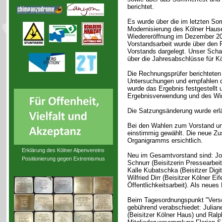
berichtet.
Es wurde über die im letzten So
Modernisierung des Kölner Haus
Wiedereröffnung im Dezember 201
Vorstandsarbeit wurde über den 
Vorstands dargelegt. Unser Scha
über die Jahresabschlüsse für K
Die Rechnungsprüfer berichteten 
Untersuchungen und empfahlen d
wurde das Ergebnis festgestellt 
Ergebnisverwendung und des Wir
Die Satzungsänderung wurde erlä
Bei den Wahlen zum Vorstand un
einstimmig gewählt. Die neue Z
Organigramms ersichtlich.
Erklärung des Kölner Alpenvereins
Neu im Gesamtvorstand sind: Jo
Positionierung gegen Extremismus
Schnurr (Beisitzerin Pressearbei
Kalle Kubatschka (Beisitzer Digit
Wilfried Dirr (Beisitzer Kölner Ei
Öffentlichkeitsarbeit). Als neues
Beim Tagesordnungspunkt "Versc
gebührend verabschiedet: Juliane 
(Beisitzer Kölner Haus) und Ralph