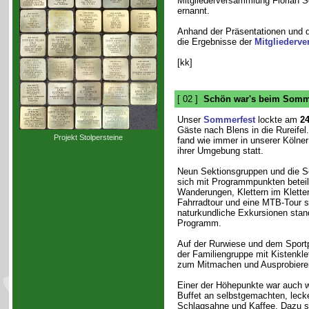
Mitgliederversammlung Florian S
ernannt.
Anhand der Präsentationen und d
die Ergebnisse der
Mitgliederv
[kk]
[ 02 ]
Schön war's beim Somme
Unser
Sommerfest
lockte am
24
Gäste nach Blens in die Rureife
Projekt Stolpersteine
fand wie immer in unserer Kölner 
ihrer Umgebung statt.
Neun Sektionsgruppen und die S
sich mit Programmpunkten beteil
Wanderungen, Klettern im Kletter
Fahrradtour und eine MTB-Tour s
naturkundliche Exkursionen sta
Programm.
Auf der Rurwiese und dem Sport
der Familiengruppe mit Kistenkle
zum Mitmachen und Ausprobiere
Einer der Höhepunkte war auch w
Buffet an selbstgemachten, leck
Schlagsahne und Kaffee. Dazu s