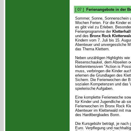
[ 07 ]
Ferienangebote in der B
Sommer, Sonne, Sonnenschein 
Wochen Ferien. Für die Kinder e
es gibt viel zu Erleben. Besonder
Ferienprogramme der
Kletterhal
und des
Bronx Rock Kletterwal
Kindern vom 7. Juli bis 15. Aug
Abenteuer und unvergessliche 
das Thema Klettern.
Neben unzähligen Highlights wie
Riesenschaukel, dem Abseilen o
kletterintensiven "Action is Pos
muss, verbringen die Kinder auch
erlernen die Grundlagen des Klet
Sichern. Die Ferienwochen der B
sozialen Kompetenzen und das V
spielerische Aufgaben.
Eine komplette Ferienwoche sowi
für Kinder und Jugendliche ab si
Ferienwochen im Bronx Rock Klet
Abenteuer im Kletterwald mit ma
des Hardtbergbades Bonn.
Die Kursgebühr beträgt, je nac
Euro. Verpflegung und nachhaltig