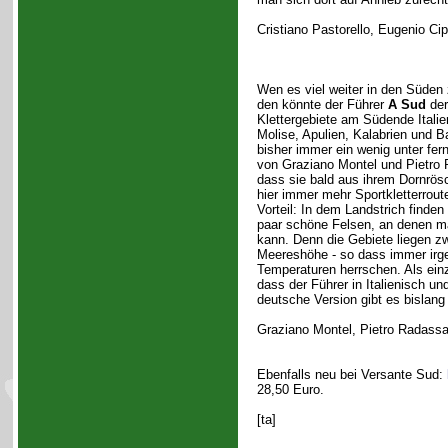
Cristiano Pastorello, Eugenio Cip
Wen es viel weiter in den Süden 
den könnte der Führer
A Sud
der 
Klettergebiete am Südende Italie
Molise, Apulien, Kalabrien und Bas
bisher immer ein wenig unter fern
von Graziano Montel und Pietro 
dass sie bald aus ihrem Dornrö
hier immer mehr Sportkletterrou
Vorteil: In dem Landstrich finden
paar schöne Felsen, an denen ma
kann. Denn die Gebiete liegen z
Meereshöhe - so dass immer irge
Temperaturen herrschen. Als einz
dass der Führer in Italienisch un
deutsche Version gibt es bislang 
Graziano Montel, Pietro Radass
Ebenfalls neu bei Versante Sud:
28,50 Euro.
[ta]