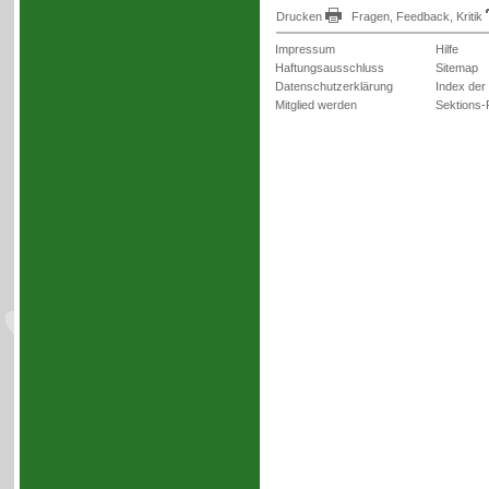
Drucken
Fragen, Feedback, Kritik
Impressum
Hilfe
Haftungsausschluss
Sitemap
Datenschutzerklärung
Index der
Mitglied werden
Sektions-