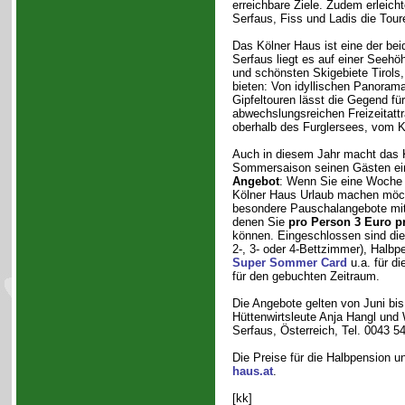
erreichbare Ziele. Zudem erleic
Serfaus, Fiss und Ladis die Tour
Das Kölner Haus ist eine der bei
Serfaus liegt es auf einer Seehö
und schönsten Skigebiete Tirols
bieten: Von idyllischen Panoram
Gipfeltouren lässt die Gegend f
abwechslungsreichen Freizeitattr
oberhalb des Furglersees, vom Kö
Auch in diesem Jahr macht das K
Sommersaison seinen Gästen e
Angebot
: Wenn Sie eine Woche 
Kölner Haus Urlaub machen möcht
besondere Pauschalangebote mit
denen Sie
pro Person 3 Euro p
können. Eingeschlossen sind di
2-, 3- oder 4-Bettzimmer), Halbp
Super Sommer Card
u.a. für d
für den gebuchten Zeitraum.
Die Angebote gelten von Juni bis
Hüttenwirtsleute Anja Hangl und
Serfaus, Österreich, Tel. 0043 
Die Preise für die Halbpension un
haus.at
.
[kk]