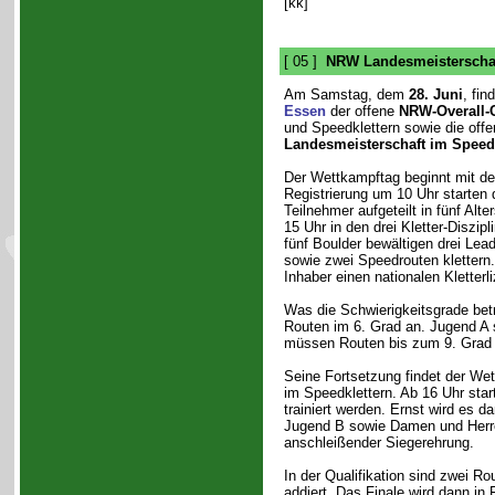
[kk]
[ 05 ]
NRW Landesmeisterschaf
Am Samstag, dem
28. Juni
, fin
Essen
der offene
NRW-Overall-
und Speedklettern sowie die off
Landesmeisterschaft im Speedk
Der Wettkampftag beginnt mit 
Registrierung um 10 Uhr starten 
Teilnehmer aufgeteilt in fünf Al
15 Uhr in den drei Kletter-Diszip
fünf Boulder bewältigen drei Lea
sowie zwei Speedrouten klettern
Inhaber einen nationalen Kletterl
Was die Schwierigkeitsgrade betr
Routen im 6. Grad an. Jugend A
müssen Routen bis zum 9. Grad kl
Seine Fortsetzung findet der W
im Speedklettern. Ab 16 Uhr star
trainiert werden. Ernst wird es d
Jugend B sowie Damen und Herren
anschleißender Siegerehrung.
In der Qualifikation sind zwei R
addiert. Das Finale wird dann in