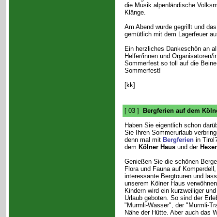
die Musik alpenländische Volksm
Klänge.
Am Abend wurde gegrillt und das
gemütlich mit dem Lagerfeuer au
Ein herzliches Dankeschön an all
Helfer/innen und Organisatoren/i
Sommerfest so toll auf die Beine
Sommerfest!
[kk]
[ 03 ]
Bergferien auf dem Köln
Haben Sie eigentlich schon darü
Sie Ihren Sommerurlaub verbrin
denn mal mit
Bergferien
in Tirol
dem
Kölner Haus
und der
Hexen
Genießen Sie die schönen Berge u
Flora und Fauna auf Komperdell
interessante Bergtouren und lass
unserem Kölner Haus verwöhnen!
Kindern wird ein kurzweiliger und
Urlaub geboten. So sind der Erle
"Murmli-Wasser", der "Murmli-Tra
Nähe der Hütte. Aber auch das W