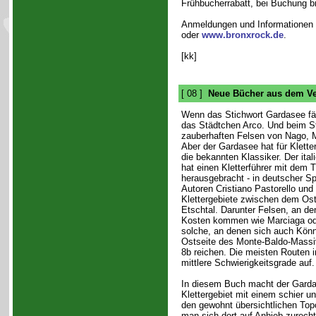
Frühbucherrabatt, bei Buchung b
Anmeldungen und Informationen 
oder
www.bronxrock.de
.
[kk]
[ 08 ]
Neue Bücher aus dem Ve
Wenn das Stichwort Gardasee fäll
das Städtchen Arco. Und beim St
zauberhaften Felsen von Nago, M
Aber der Gardasee hat für Kletter
die bekannten Klassiker. Der ita
hat einen Kletterführer mit dem T
herausgebracht - in deutscher Sp
Autoren Cristiano Pastorello und
Klettergebiete zwischen dem Os
Etschtal. Darunter Felsen, an de
Kosten kommen wie Marciaga ode
solche, an denen sich auch Könn
Ostseite des Monte-Baldo-Massiv
8b reichen. Die meisten Routen i
mittlere Schwierigkeitsgrade auf.
In diesem Buch macht der Gardas
Klettergebiet mit einem schier u
den gewohnt übersichtlichen To
man sich dort auf Anhieb zurecht