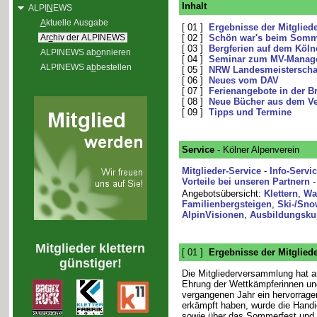
Inhalt
ALPI
N
EWS
A
ktuelle Ausgabe
[ 01 ]
Ergebnisse der Mitglie
Ar
c
hiv der ALPINEWS
[ 02 ]
Schön war's beim Somme
[ 03 ]
Bergferien auf dem Köln
ALPINEWS ab
o
nnieren
[ 04 ]
Seminar zum MV-Manag
ALPINEWS a
b
bestellen
[ 05 ]
NRW Landesmeisterschaf
[ 06 ]
Neues vom DAV
[ 07 ]
Ferienangebote in der B
[ 08 ]
Neue Bücher aus dem Ve
[ 09 ]
Tipps und Termine
Service
- Kölner Alpenverein
Mitglieder-Service
-
Info-Servi
Vorteile bei unseren Partnern
Angebotsübersicht:
Klettern
,
Wa
Familienbergsteigen
,
Ski-/Sno
AlpinVisionen
,
Ausbildungsku
Mitglieder klettern
[ 01 ]
Ergebnisse der Mitglie
günstiger!
Die Mitgliederversammlung hat
Ehrung der Wettkämpferinnen un
vergangenen Jahr ein hervorrag
erkämpft haben, wurde die Handic
sowie über das Sommerfest und 