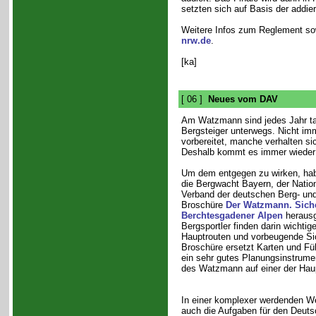
setzten sich auf Basis der addie
Weitere Infos zum Reglement sow
nrw.de
.
[ka]
[ 06 ]
Neues vom DAV
Am Watzmann sind jedes Jahr t
Bergsteiger unterwegs. Nicht imm
vorbereitet, manche verhalten si
Deshalb kommt es immer wieder 
Um dem entgegen zu wirken, hab
die Bergwacht Bayern, der Natio
Verband der deutschen Berg- und
Broschüre
Der Watzmann. Siche
Berchtesgadener Alpen
herausg
Bergsportler finden darin wichtig
Hauptrouten und vorbeugende S
Broschüre ersetzt Karten und Führ
ein sehr gutes Planungsinstrumen
des Watzmann auf einer der Hau
In einer komplexer werdenden We
auch die Aufgaben für den Deuts