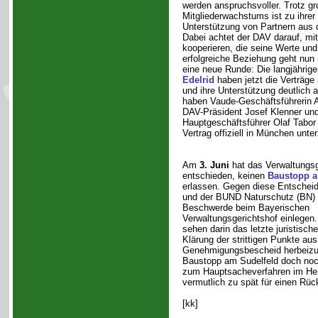
werden anspruchsvoller. Trotz g
Mitgliederwachstums ist zu ihrer
Unterstützung von Partnern aus d
Dabei achtet der DAV darauf, mit
kooperieren, die seine Werte und 
erfolgreiche Beziehung geht nun 
eine neue Runde: Die langjährig
Edelrid
haben jetzt die Verträge 
und ihre Unterstützung deutlich 
haben Vaude-Geschäftsführerin A
DAV-Präsident Josef Klenner un
Hauptgeschäftsführer Olaf Tabor
Vertrag offiziell in München unte
Am
3. Juni
hat das Verwaltungs
entschieden, keinen
Baustopp a
erlassen. Gegen diese Entschei
und der BUND Naturschutz (BN
Beschwerde beim Bayerischen
Verwaltungsgerichtshof einlegen
sehen darin das letzte juristische
Klärung der strittigen Punkte au
Genehmigungsbescheid herbeizu
Baustopp am Sudelfeld doch noch
zum Hauptsacheverfahren im Her
vermutlich zu spät für einen Rück
[kk]