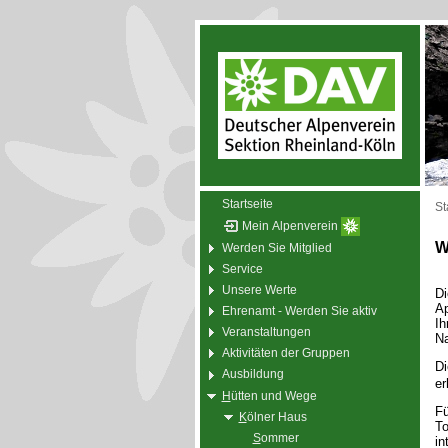
Startseite
St
Mein Alpenverein
W
Werden Sie Mitglied
Service
Unsere Werte
Di
A
Ehrenamt - Werden Sie aktiv
Ih
Veranstaltungen
Na
Aktivitäten der Gruppen
Di
Ausbildung
er
H
ütten und Wege
Fü
K
ölner Haus
To
S
ommer
in