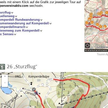
weils mit einem Klick auf die Grafik zur jeweiligen Tour auf
penvereinaktiv.com
wechseln.
urzflug
uellenweg
omperdell Rundwanderung
lumenwanderung auf Komperdell
omperdellmarsch
iesenweg zum Komperdell
ix Senses
Touren A