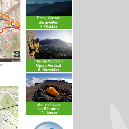
Frank Wiesen
Bergwelten
9. Oktober
Pesche Wüthrich
pp
Opera Vertical
6. November
Steffen Hoppe
La Réunion
15. Januar