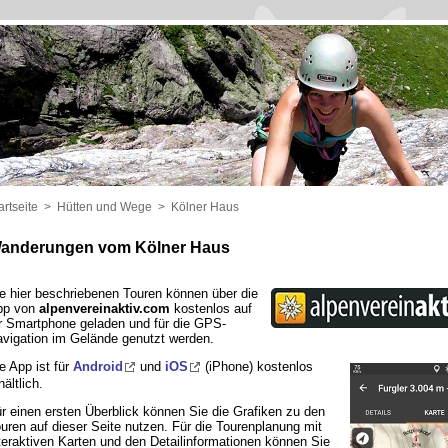
artseite
>
Hütten und Wege
>
Kölner Haus
anderungen vom Kölner Haus
e hier beschriebenen Touren können über die
pp von
alpenvereinaktiv.com
kostenlos auf
r Smartphone geladen und für die GPS-
vigation im Gelände genutzt werden.
e App ist für
Android
und
iOS
(iPhone) kostenlos
hältlich.
r einen ersten Überblick können Sie die Grafiken zu den
uren auf dieser Seite nutzen. Für die Tourenplanung mit
teraktiven Karten und den Detailinformationen können Sie