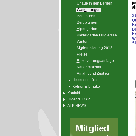
je
U
rlaub in den Bergen
al
Wan
d
erungen
St
Berg
t
ouren
Q
B
ergblumen
K
A
lpengarten
B
K
Klettergarten
F
urglersee
W
W
inter
S
M
o
dernisierung 2013
P
reise
R
eservierungsanfrage
Karten
m
aterial
Anfahrt und
Z
ustieg
Hexenseehütte
Kölner Eifelhütte
Kontakt
Jugend JDAV
ALPINEWS