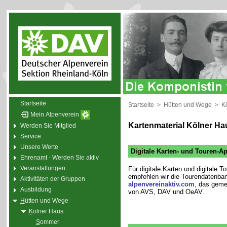
Startseite
Startseite
>
Hütten und Wege
>
K
Mein Alpenverein
Kartenmaterial Kölner Ha
Werden Sie Mitglied
Service
Unsere Werte
Digitale Karten- und Touren-A
Ehrenamt - Werden Sie aktiv
Veranstaltungen
Für digitale Karten und digitale T
empfehlen wir die Tourendatenba
Aktivitäten der Gruppen
alpenvereinaktiv.com
, das geme
Ausbildung
von AVS, DAV und OeAV.
H
ütten und Wege
K
ölner Haus
S
ommer