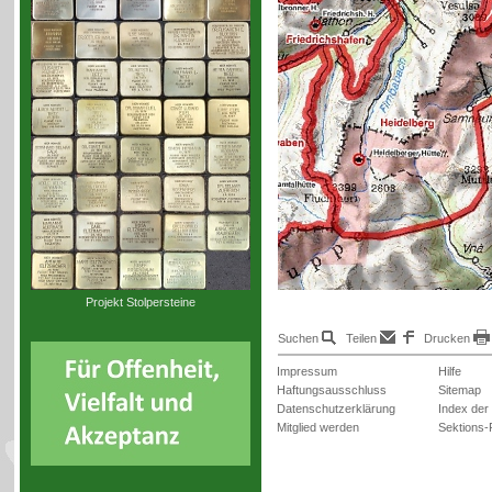
Projekt Stolpersteine
Suchen
Teilen
Drucken
Impressum
Hilfe
Haftungsausschluss
Sitemap
Datenschutzerklärung
Index der
Mitglied werden
Sektions-