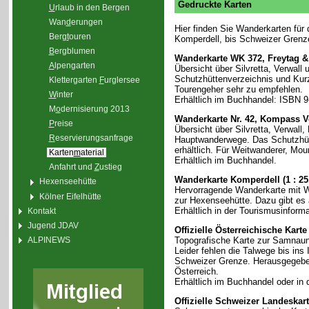
Gedruckte Karten
U
rlaub in den Bergen
Wan
d
erungen
Hier finden Sie Wanderkarten für
Berg
t
ouren
Komperdell, bis Schweizer Gren
B
ergblumen
Wanderkarte WK 372, Freytag & B
A
lpengarten
Übersicht über Silvretta, Verwal
Schutzhüttenverzeichnis und Kurz
Klettergarten
F
urglersee
Tourengeher sehr zu empfehlen.
W
inter
Erhältlich im Buchhandel: ISBN 
M
o
dernisierung 2013
Wanderkarte Nr. 42, Kompass Ver
P
reise
Übersicht über Silvretta, Verwall
R
eservierungsanfrage
Hauptwanderwege. Das Schutzhütte
erhältlich. Für Weitwanderer, Mou
Karten
m
aterial
Erhältlich im Buchhandel.
Anfahrt und
Z
ustieg
Wanderkarte Komperdell (1 : 25
Hexenseehütte
Hervorragende Wanderkarte mit W
Kölner Eifelhütte
zur Hexenseehütte. Dazu gibt es
Erhältlich in der Tourismusinfor
Kontakt
Jugend JDAV
Offizielle Österreichische Karte
ALPINEWS
Topografische Karte zur Samnau
Leider fehlen die Talwege bis ins
Schweizer Grenze. Herausgegeb
Österreich.
Erhältlich im Buchhandel oder in 
Offizielle Schweizer Landeskarte