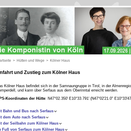
artseite
>
Hütten und Wege
>
Kölner Haus
nfahrt und Zustieg zum Kölner Haus
s Kölner Haus befindet sich in der Samnaungruppe in Tirol, in der Almenregi
mperdell, und kann über Serfaus aus dem Oberinntal erreicht werden.
S-Koordinaten der Hütte
: N47°02.350' E10°33.791' (N47°02'21.0" E10°33'47
it Bahn und Bus nach Serfaus
t dem Auto nach Serfaus
t der Seilbahn zum Kölner Haus
u Fuß von Serfaus zum Kölner Haus