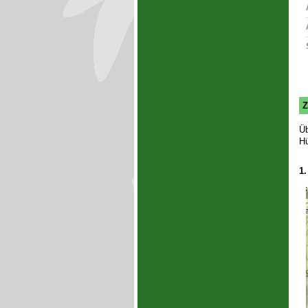
Z
Üb
Hü
1.