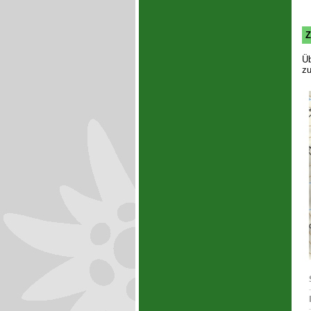
Z
Üb
zu