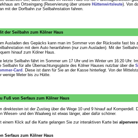
rkhaus am Ortseingang (Reservierung über unsere
Hüttenwirtsleute
). Von d
n mit der Dorfbahn zur Seilbahnstation fahren.
it der Seilbahn zum Kölner Haus
m Ausladen des Gepäcks kann man im Sommer von der Rückseite fast bis z
ilbahnstation mit dem Auto heranfahren (nur zum Ausladen). Mit der Seilba
quem hinauf zum Kölner Haus.
e letzte Seilbahn fährt im Sommer um 17 Uhr und im Winter um 16:20 Uhr. I
e Seilbahn für alle Übernachtungsgäste des Kölner Hauses nutzbar über die
S
ommer-Card
. Diese ist dann für Sie an der Kasse hinterlegt. Von der Mittelst
r wenige Meter bis zu Hütte.
u Fuß von Serfaus zum Kölner Haus
 direktesten ist der Zustieg über die Wege 10 und 9 hinauf auf Komperdell. 
n Wiesen- und den Waalweg ist etwas länger, aber dafür schöner.
t einem Klick auf die Karte gelangen Sie zur interaktiven Karte bei
alpenvere
on Serfaus zum Kölner Haus