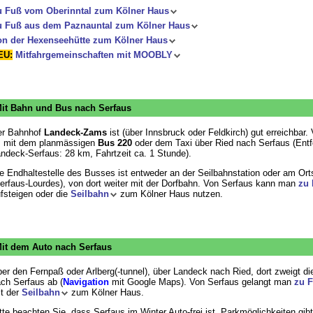
u Fuß vom Oberinntal zum Kölner Haus
u Fuß aus dem Paznauntal zum Kölner Haus
on der Hexenseehütte zum Kölner Haus
EU:
Mitfahrgemeinschaften mit MOOBLY
it Bahn und Bus nach Serfaus
er Bahnhof
Landeck-Zams
ist (über Innsbruck oder Feldkirch) gut erreichbar.
 mit dem planmässigen
Bus 220
oder dem Taxi über Ried nach Serfaus (Ent
ndeck-Serfaus: 28 km, Fahrtzeit ca. 1 Stunde).
e Endhaltestelle des Busses ist entweder an der Seilbahnstation oder am Or
erfaus-Lourdes), von dort weiter mit der Dorfbahn. Von Serfaus kann man
zu 
fsteigen oder die
Seilbahn
zum Kölner Haus nutzen.
it dem Auto nach Serfaus
er den Fernpaß oder Arlberg(-tunnel), über Landeck nach Ried, dort zweigt di
ch Serfaus ab (
Navigation
mit Google Maps). Von Serfaus gelangt man
zu 
t der
Seilbahn
zum Kölner Haus.
tte beachten Sie, dass Serfaus im Winter Auto-frei ist. Parkmöglichkeiten gib