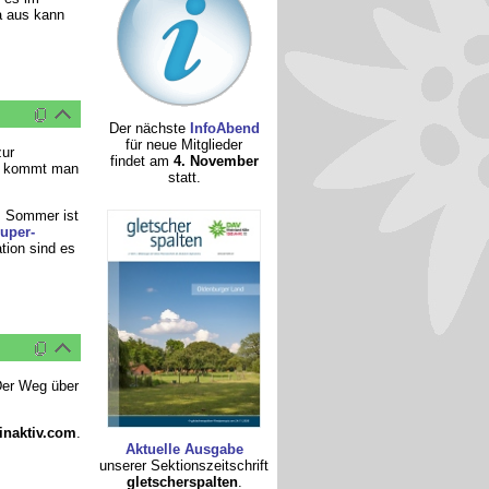
a aus kann
Der nächste
InfoAbend
für neue Mitglieder
ur
findet am
4. November
hn kommt man
statt.
m Sommer ist
uper-
ation sind es
Der Weg über
inaktiv.com
.
Aktuelle Ausgabe
unserer Sektionszeitschrift
gletscherspalten
.