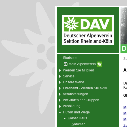
Startseite
St
Mein Alpenverein
A
Werden Sie Mitglied
Service
Unsere Werte
Da
Ko
Ehrenamt - Werden Sie aktiv
Veranstaltungen
GP
Aktivitäten der Gruppen
Ausbildung
M
H
ütten und Wege
Mi
K
ölner Haus
Mi
S
ommer
Z