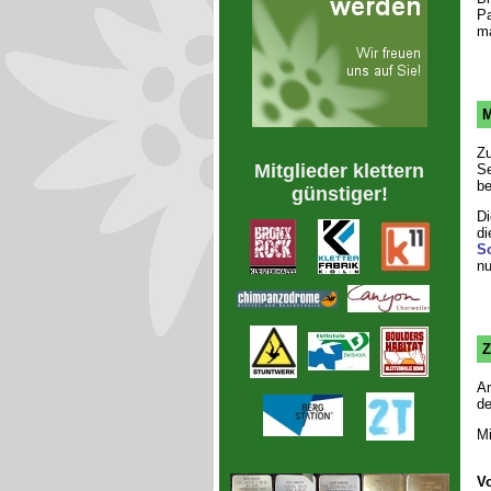
Pa
ma
M
Zu
Mitglieder klettern
Se
be
günstiger!
Di
di
S
nu
Z
Am
de
Mi
V