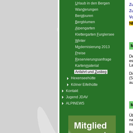
U
rlaub in den Bergen
Z
Wan
d
erungen
Z
Berg
t
ouren
V
B
ergblumen
N
A
lpengarten
Klettergarten
F
urglersee
W
inter
M
M
o
dernisierung 2013
P
reise
D
R
eservierungsanfrage
es
La
Karten
m
aterial
Anfahrt und
Z
ustieg
Di
(S
Hexenseehütte
au
Kölner Eifelhütte
Kontakt
Jugend JDAV
ALPINEWS
M
Üb
na
mi
Bi