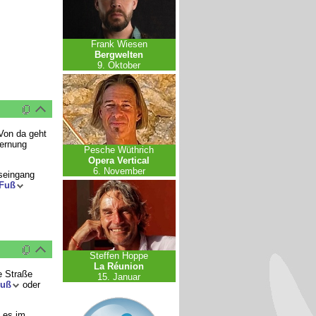
Frank Wiesen
Bergwelten
9. Oktober
 Von da geht
fernung
Pesche Wüthrich
Opera Vertical
6. November
tseingang
Fuß
Steffen Hoppe
La Réunion
e Straße
15. Januar
Fuß
oder
t es im