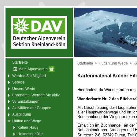
Startseite
Startseite
>
Hütten und Wege
>
Kö
Mein Alpenverein
Kartenmaterial Kölner Eif
Werden Sie Mitglied
Service
Unsere Werte
Hier findest du Wanderkarten rund
Ehrenamt - Werden Sie aktiv
Wanderkarte Nr. 2 des Eifelverei
Veranstaltungen
Mit Beschreibung der Hauptsehe
Aktivitäten der Gruppen
aller Hauptwanderwege und örtli
Ausbildung
Beschreibung der Wegestrecken
H
ütten und Wege
Erhältlich im Buchhandel, an der 
Kölner Haus
Nationalparktoren Nideggen und 
Hexenseehütte
Stürtzstr. 2-6, 52349 Düren, Tel: