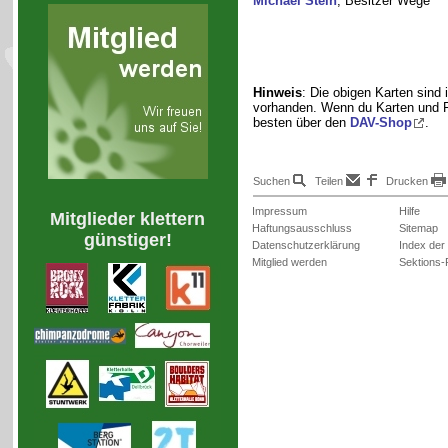
Michael Stein
, Besitzer Wege
Hinweis
: Die obigen Karten sind 
vorhanden. Wenn du Karten und F
besten über den
DAV-Shop
.
Suchen
Teilen
Drucken
Impressum
Hilfe
Mitglieder klettern
Haftungsausschluss
Sitemap
günstiger!
Datenschutzerklärung
Index der
Mitglied werden
Sektions-