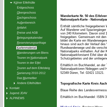
K
ö
lner Eifelhütte
Erd
g
eschoss
O
bergeschoss
Wanderkarte Nr. 50 des Eifelvere
D
achgeschoss
Nationalpark-Karte - Nationalpar
Au
ß
enbereich
Enthält sämtliche freigegebenen
A
nfahrt
Auf Wanderer und Spaziergänger
P
reise und AGB
von 240 Kilometern. Davon sind 1
freigegeben. Gemeinsam mit den
B
elegungskalender
bildet die Karte ein Wanderwegen
R
eservierungsanfrage
hinaus sind auch der Verlauf des W
Rundwanderwege und die verschie
K
artenmaterial
Nationalparks enthalten. Auf der 
W
anderungen um Blens
Nationalparkforstamt Eifel über di
Touren im
N
ationalpark
Schutzgebietes und der umlieg
Touren in der Ei
f
el
Erhältlich im Buchhandel, an der 
T
ouren auf dem Eifelsteig
Nationalparktoren Nideggen und 
52349 Düren, Tel: 02421 13121.
S
anierung 2010-2012
Das
M
urmeltier
Andere Eifelhütten
Topografische Karte Kreis Aache
Kontakt
Blaue Reihe des Landesvermessu
Jugend JDAV
Erhältlich im Buchhandel: ISBN 
ALPINEWS