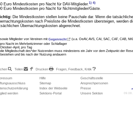
1)
4)
0 Euro Mindestkosten pro Nacht für DAV-Mitglieder.
0 Euro Mindestkosten pro Nacht für Nichtmitglieder/Gäste.
chtig:
Die Mindestkosten stellen keine Pauschale dar. Wenn die tatsächlich
ernachtungskosten nach Preisliste die Mindestkosten übersteigen, werden di
tsächlichen Übernachtungskosten abgerechnet.
 sowie Mitglieder von Vereinen mit
Gegenrecht
(u.a. OeAV, AVS, CAI, SAC, CAF, CAB, NK
 pro Nacht im Mehrbettzimmer oder Schlaflager
 Oktober-April, pro Tag
 die Mitgliedschaft des*der Nutzenden muss mindestens ein Jahr vor dem Zeitpunkt der Res
bestehen und bis nach der Nutzung andauern
chen
Teilen
Drucken
Fragen, Feedback, Kritik
pressum
Hilfe
Geschäftsstelle
ftungsausschluss
Sitemap
Ansprechpersonen
tenschutzerklärung
Index der Webseite
Presse
p
tglied werden
Sektions-Portal
Unsere Sektion
09.08.