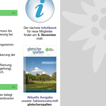
Der nächste
InfoAbend
 muss bis
für neue Mitglieder
erung bei
findet am
4. November
statt.
ungstermin
Nutzung der
 Nutzung,
egehung),
ch.
en belegt
Aktuelle Ausgabe
destkosten
unserer Sektionszeitschrift
gletscherspalten
.