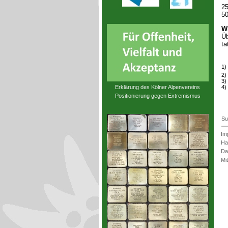
25
50
Wi
Üb
ta
1)
2)
3)
Erklärung des Kölner Alpenvereins
4)
Positionierung gegen Extremismus
Su
Im
Ha
Da
Mi