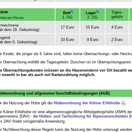
äste
2)
2)
Tages-
Bett
Lager
gebühr
1. OG
2. OG
reise pro Person
rwachsene
17 Euro
15 Euro
4 Euro
ab dem 18. Geburtstag)
ugend
10 Euro
9 Euro
2 Euro
ab dem 6. Geburtstag)
r Kinder, die jünger als 6 Jahre sind, fallen keine Übernachtungs- oder Heizk
i Übernachtung entfällt die Tagesgebühr. Duschen ist im Übernachtungspreis 
e Übernachtungskosten müssen an die Hausmeisterin vor Ort bezahlt we
t sowohl in bar als auch mit Kartenzahlung möglich.
üttenordnung und allgemeine Geschäftsbedingungen (AGB)
r die Nutzung der Hütte gilt die
Hüttenordnung der Kölner Eifelhütte
.
e Kölner Eifelhütte ist eine allgemeinzugängliche Mittelgebirgshütte (AMH) d
penvereins (DAV) - die
Hütten- und Tarifordnung für Alpenvereinshütten 
s DAV findet sinngemäße Anwendung.
i Nichtbeachtung dieser Regeln kann die Nutzung der Hütte untersagt werden