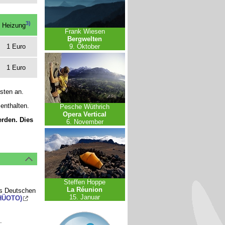
3)
Heizung
Frank Wiesen
Bergwelten
1 Euro
9. Oktober
1 Euro
osten an.
enthalten.
Pesche Wüthrich
Opera Vertical
rden. Dies
6. November
Steffen Hoppe
La Réunion
es Deutschen
15. Januar
(HÜOTO)
.