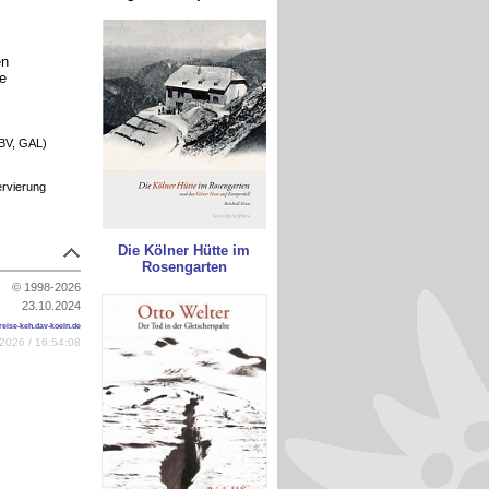
en
e
BV, GAL)
ervierung
Die Kölner Hütte im
Rosengarten
© 1998-2026
23.10.2024
reise-keh.dav-koeln.de
2026 / 16:54:08