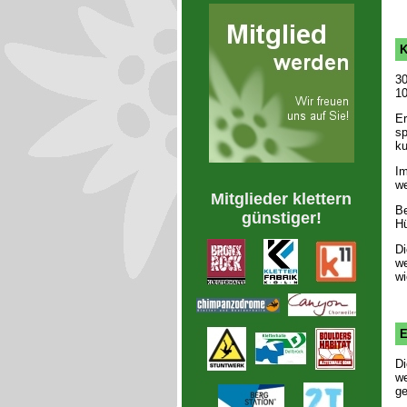
K
30
10
Er
sp
ku
Im
we
Mitglieder klettern
Be
günstiger!
Hü
Di
we
wi
E
Di
we
ge