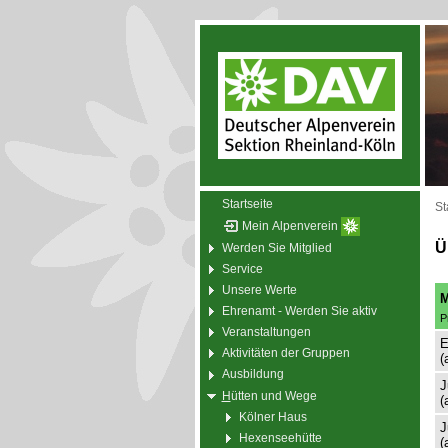
Startseite
St
Mein Alpenverein
Ü
Werden Sie Mitglied
Service
Unsere Werte
M
Ehrenamt - Werden Sie aktiv
P
Veranstaltungen
E
Aktivitäten der Gruppen
(
Ausbildung
J
H
ütten und Wege
(
Kölner Haus
J
Hexenseehütte
(