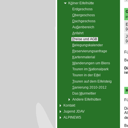
K
ö
lner Eifelhütte
Erd
g
eschoss
G
O
bergeschoss
P
D
achgeschoss
E
Au
ß
enbereich
(
A
nfahrt
J
P
reise und AGB
(
B
elegungskalender
R
eservierungsanfrage
Fü
K
artenmaterial
Be
W
anderungen um Blens
Di
Touren im
N
ationalpark
is
Touren in der Ei
f
el
T
ouren auf dem Eifelsteig
S
anierung 2010-2012
H
Das
M
urmeltier
Andere Eifelhütten
Fü
Kontakt
Di
Jugend JDAV
Al
ALPINEWS
de
Be