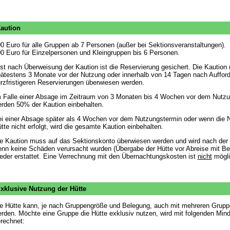
aution
0 Euro für alle Gruppen ab 7 Personen (außer bei Sektionsveranstaltungen).
0 Euro für Einzelpersonen und Kleingruppen bis 6 Personen.
st nach Überweisung der Kaution ist die Reservierung gesichert. Die Kaution
ätestens 3 Monate vor der Nutzung oder innerhalb von 14 Tagen nach Aufford
rzfristigeren Reservierungen überwiesen werden.
 Falle einer Absage im Zeitraum von 3 Monaten bis 4 Wochen vor dem Nutz
rden 50% der Kaution einbehalten.
i einer Absage später als 4 Wochen vor dem Nutzungstermin oder wenn die 
tte nicht erfolgt, wird die gesamte Kaution einbehalten.
e Kaution muss auf das Sektionskonto überwiesen werden und wird nach der
nn keine Schäden verursacht wurden (Übergabe der Hütte vor Abreise mit B
eder erstattet. Eine Verrechnung mit den Übernachtungskosten ist
nicht
mögli
xklusive Nutzung der Hütte
e Hütte kann, je nach Gruppengröße und Belegung, auch mit mehreren Grupp
rden. Möchte eine Gruppe die Hütte exklusiv nutzen, wird mit folgenden Min
rechnet: