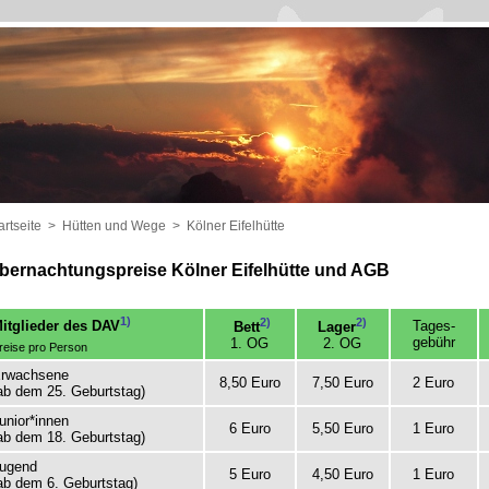
artseite
>
Hütten und Wege
>
Kölner Eifelhütte
bernachtungspreise Kölner Eifelhütte und AGB
1)
2)
2)
Tages-
itglieder des DAV
Bett
Lager
gebühr
1. OG
2. OG
reise pro Person
rwachsene
8,50 Euro
7,50 Euro
2 Euro
ab dem 25. Geburtstag)
unior*innen
6 Euro
5,50 Euro
1 Euro
ab dem 18. Geburtstag)
ugend
5 Euro
4,50 Euro
1 Euro
ab dem 6. Geburtstag)