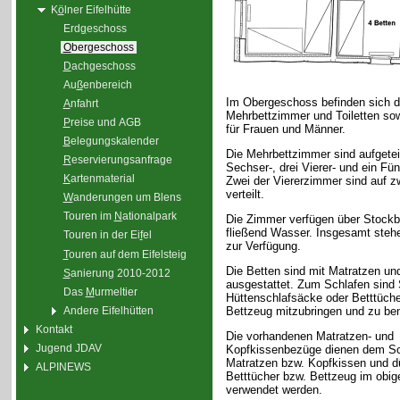
K
ö
lner Eifelhütte
Erd
g
eschoss
O
bergeschoss
D
achgeschoss
Au
ß
enbereich
Im Obergeschoss befinden sich d
A
nfahrt
Mehrbettzimmer und Toiletten so
P
reise und AGB
für Frauen und Männer.
B
elegungskalender
Die Mehrbettzimmer sind aufgeteil
R
eservierungsanfrage
Sechser-, drei Vierer- und ein Fü
K
artenmaterial
Zwei der Viererzimmer sind auf 
verteilt.
W
anderungen um Blens
Touren im
N
ationalpark
Die Zimmer verfügen über Stockb
fließend Wasser. Insgesamt steh
Touren in der Ei
f
el
zur Verfügung.
T
ouren auf dem Eifelsteig
Die Betten sind mit Matratzen un
S
anierung 2010-2012
ausgestattet. Zum Schlafen sind
Das
M
urmeltier
Hüttenschlafsäcke oder Betttüche
Andere Eifelhütten
Bettzeug mitzubringen und zu be
Kontakt
Die vorhandenen Matratzen- und
Jugend JDAV
Kopfkissenbezüge dienen dem Sc
Matratzen bzw. Kopfkissen und dü
ALPINEWS
Betttücher bzw. Bettzeug im obig
verwendet werden.