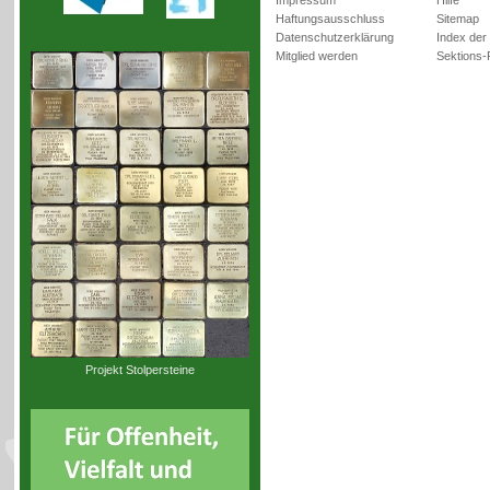
Impressum
Hilfe
Haftungsausschluss
Sitemap
Datenschutzerklärung
Index der
Mitglied werden
Sektions-
Projekt Stolpersteine