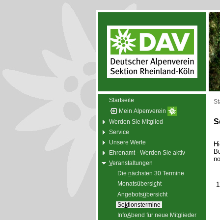
Startseite
St
Mein Alpenverein
S
Werden Sie Mitglied
Service
Unsere Werte
Hi
Bu
Ehrenamt - Werden Sie aktiv
no
V
eranstaltungen
Die
n
ächsten 30 Termine
Monatsübersi
c
ht
1
Angebots
ü
bersicht
Se
k
tionstermine
Info
A
bend für neue Mitglieder