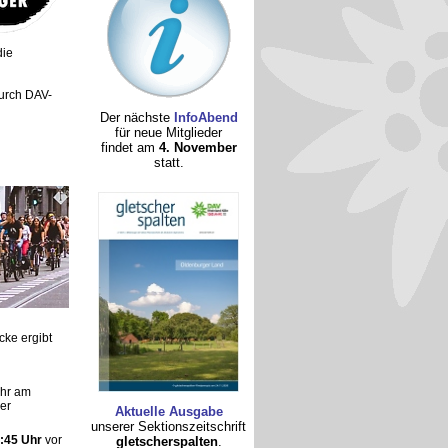
die
urch DAV-
Der nächste
InfoAbend
für neue Mitglieder
findet am
4. November
statt.
cke ergibt
Uhr am
er
Aktuelle Ausgabe
unserer Sektionszeitschrift
:45 Uhr
vor
gletscherspalten
.