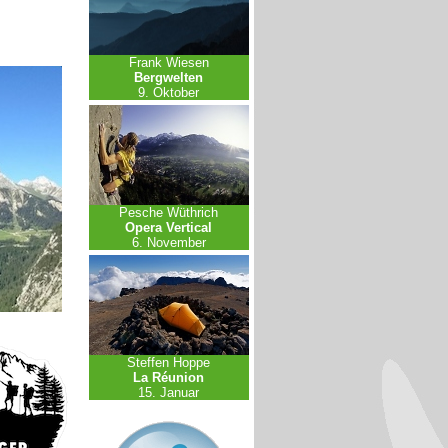
Frank Wiesen
Bergwelten
9. Oktober
Pesche Wüthrich
Opera Vertical
6. November
Steffen Hoppe
La Réunion
15. Januar