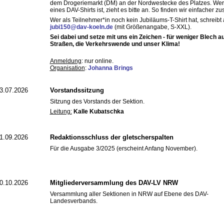
dem Drogeriemarkt (DM) an der Nordwestecke des Platzes. Wer 
eines DAV-Shirts ist, zieht es bitte an. So finden wir einfacher 
Wer als Teilnehmer*in noch kein Jubiläums-T-Shirt hat, schreibt
jubi150@dav-koeln.de
(mit Größenangabe, S-XXL).
Sei dabei und setze mit uns ein Zeichen - für weniger Blech a
Straßen, die Verkehrswende und unser Klima!
Anmeldung
: nur online.
Organisation
:
Johanna Brings
3.07.2026
Vorstandssitzung
Sitzung des Vorstands der Sektion.
Leitung:
Kalle Kubatschka
1.09.2026
Redaktionsschluss der gletscherspalten
Für die Ausgabe 3/2025 (erscheint Anfang November).
0.10.2026
Mitgliederversammlung des DAV-LV NRW
Versammlung aller Sektionen in NRW auf Ebene des DAV-
Landesverbands.