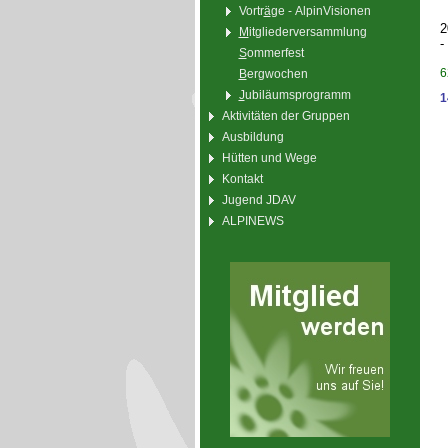
Vortr
ä
ge - AlpinVisionen
2
M
itgliederversammlung
-
S
ommerfest
6
B
ergwochen
J
ubiläumsprogramm
1
Aktivitäten der Gruppen
Ausbildung
Hütten und Wege
Kontakt
Jugend JDAV
ALPINEWS