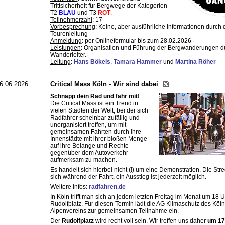
Trittsicherheit für Bergwege der Kategorien
T2
BLAU
und T3
ROT
.
Teilnehmerzahl
: 17
Vorbesprechung
: Keine, aber ausführliche Informationen durch 
Tourenleitung
Anmeldung
: per Onlineformular bis zum 28.02.2026
Leistungen
: Organisation und Führung der Bergwanderungen d
Wanderleiter.
Leitung
:
Hans Bökels
,
Tamara Hammer
und
Martina Röher
6.06.2026
Critical Mass Köln - Wir sind dabei
Schnapp dein Rad und fahr mit!
Die Critical Mass ist ein Trend in
vielen Städten der Welt, bei der sich
Radfahrer scheinbar zufällig und
unorganisiert treffen, um mit
gemeinsamen Fahrten durch ihre
Innenstädte mit ihrer bloßen Menge
auf ihre Belange und Rechte
gegenüber dem Autoverkehr
aufmerksam zu machen.
Es handelt sich hierbei nicht (!) um eine Demonstration. Die Stre
sich während der Fahrt, ein Ausstieg ist jederzeit möglich.
Weitere Infos:
radfahren.de
In Köln trifft man sich an jedem letzten Freitag im Monat um 18 
Rudolfplatz. Für diesen Termin lädt die AG Klimaschutz des Köln
Alpenvereins zur gemeinsamen Teilnahme ein.
Der
Rudolfplatz
wird recht voll sein. Wir treffen uns daher
um 17